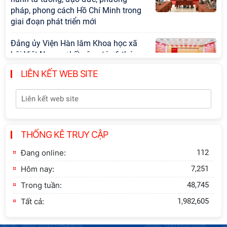
pháp, phong cách Hồ Chí Minh trong
giai đoạn phát triển mới
Đảng ủy Viện Hàn lâm Khoa học xã
hội Việt Nam sơ kết công tác 6 tháng
đầu năm và triển khai nhiệm vụ trọng
LIÊN KẾT WEB SITE
tâm 6 tháng cuối năm 2026
Hội thảo khoa học quốc tế “Không
gian phát triển Việt Nam trong kỷ
nguyên mới: Định hướng chiến lược
và lựa chọn chính sách” sẽ diễn ra
THỐNG KÊ TRUY CẬP
vào thứ ba, ngày 28/7/2026
Đang online:
112
Tọa đàm Giao lưu chuyên đề về
Hôm nay:
7,251
những kinh nghiệm quan trọng của
Trong tuần:
48,745
Đảng Cộng sản Trung Quốc và Đảng
Cộng sản Việt Nam trong lãnh đạo sự
Tất cả:
1,982,605
nghiệp xây dựng chủ nghĩa xã hội