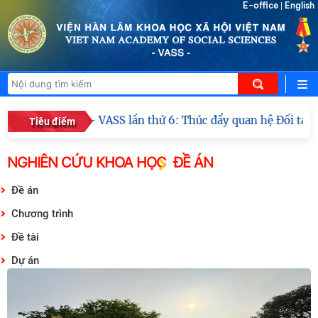
E-office
English
|
Đối thoại ICWA – VASS lần thứ 6: Thúc đẩy quan hệ Đối tác 
Tiêu điểm
NGHIÊN CỨU KHOA HỌC
ĐỀ ÁN
Đề án
Chương trình
Đề tài
Dự án