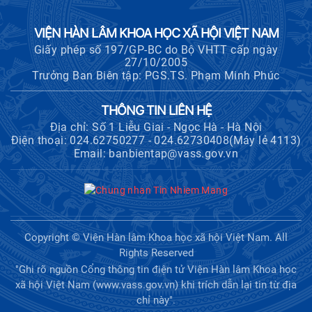
Hội nghị Lãnh đạo Viện Hàn lâm
Khoa học xã hội Việt Nam làm việc
VIỆN HÀN LÂM KHOA HỌC XÃ HỘI VIỆT NAM
với Ban Chủ nhiệm các Chương trình
Giấy phép số 197/GP-BC do Bộ VHTT cấp ngày
khoa học và công nghệ trọng điểm
27/10/2005
cấp Bộ
Trưởng Ban Biên tập: PGS.TS. Phạm Minh Phúc
Hội thảo khoa học "Kinh tế Việt Nam
THÔNG TIN LIÊN HỆ
6 tháng đầu năm 2026: Thách thức,
Địa chỉ: Số 1 Liễu Giai - Ngọc Hà - Hà Nội
động lực và triển vọng phát triển"
Điện thoại: 024.62750277 - 024.62730408(Máy lẻ 4113)
Email: banbientap@vass.gov.vn
Hội nghị Ban Chỉ đạo về dữ liệu Viện
Hàn lâm Khoa học xã hội Việt Nam
Hội thảo quốc tế "Không gian phát
Copyright © Viện Hàn lâm Khoa học xã hội Việt Nam. All
triển Việt Nam trong kỷ nguyên mới:
Rights Reserved
Định hướng chiến lược và lựa chọn
"Ghi rõ nguồn Cổng thông tin điện tử Viện Hàn lâm Khoa học
chính sách”
xã hội Việt Nam (www.vass.gov.vn) khi trích dẫn lại tin từ địa
chỉ này".