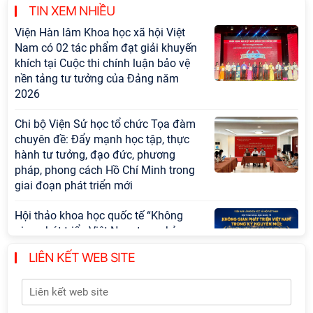
TIN XEM NHIỀU
Viện Hàn lâm Khoa học xã hội Việt
Nam có 02 tác phẩm đạt giải khuyến
khích tại Cuộc thi chính luận bảo vệ
nền tảng tư tưởng của Đảng năm
2026
Chi bộ Viện Sử học tổ chức Tọa đàm
chuyên đề: Đẩy mạnh học tập, thực
hành tư tưởng, đạo đức, phương
pháp, phong cách Hồ Chí Minh trong
giai đoạn phát triển mới
Hội thảo khoa học quốc tế “Không
gian phát triển Việt Nam trong kỷ
nguyên mới: Định hướng chiến lược
LIÊN KẾT WEB SITE
và lựa chọn chính sách” sẽ diễn ra
vào thứ ba, ngày 28/7/2026
Tọa đàm Giao lưu chuyên đề về