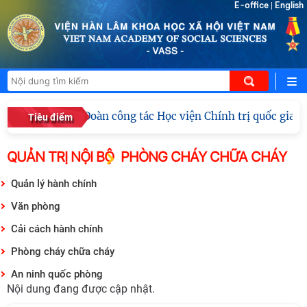
E-office
English
|
Đoàn công tác Học viện Chính trị quốc gia 
Tiêu điểm
QUẢN TRỊ NỘI BỘ
PHÒNG CHÁY CHỮA CHÁY
Quản lý hành chính
Văn phòng
Cải cách hành chính
Phòng cháy chữa cháy
An ninh quốc phòng
Nội dung đang được cập nhật.