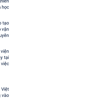
ghiên
a học
o tạo
p vận
huyên
 viện
y tại
 việc
 Việt
g vào