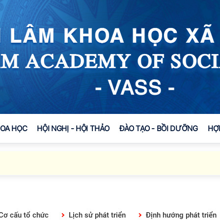
HOA HỌC
HỘI NGHỊ - HỘI THẢO
ĐÀO TẠO - BỒI DƯỠNG
HỢ
Cơ cấu tổ chức
Lịch sử phát triển
Định hướng phát triển