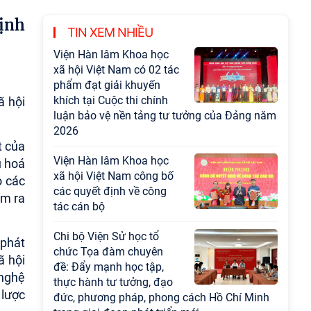
ịnh
TIN XEM NHIỀU
Viện Hàn lâm Khoa học
xã hội Việt Nam có 02 tác
phẩm đạt giải khuyến
khích tại Cuộc thi chính
ã hội
luận bảo vệ nền tảng tư tưởng của Đảng năm
2026
t của
Viện Hàn lâm Khoa học
u hoá
xã hội Việt Nam công bố
o các
các quyết định về công
ìm ra
tác cán bộ
Chi bộ Viện Sử học tổ
 phát
chức Tọa đàm chuyên
ã hội
đề: Đẩy mạnh học tập,
 nghệ
thực hành tư tưởng, đạo
 lược
đức, phương pháp, phong cách Hồ Chí Minh