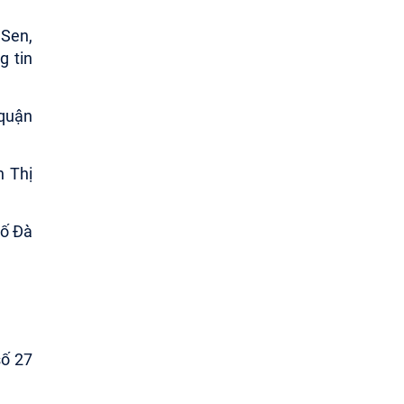
 Sen,
g tin
 quận
n Thị
hố Đà
số 27