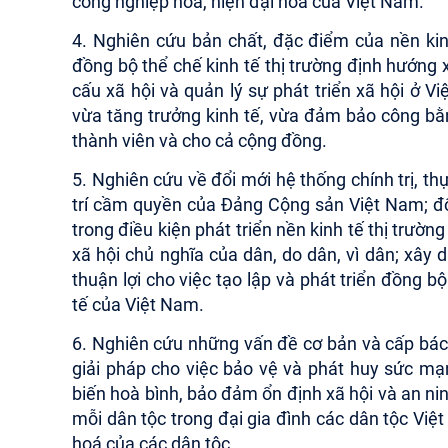
công nghiệp hoá, hiện đại hoá của Việt Nam.
4. Nghiên cứu bản chất, đặc điểm của nền kinh
đồng bộ thể chế kinh tế thị trường định hướng 
cấu xã hội và quản lý sự phát triển xã hội ở V
vừa tăng trưởng kinh tế, vừa đảm bảo công bằng
thành viên và cho cả cộng đồng.
5. Nghiên cứu về đổi mới hệ thống chính trị, th
trí cầm quyền của Đảng Cộng sản Việt Nam; đ
trong điều kiện phát triển nền kinh tế thị trư
xã hội chủ nghĩa của dân, do dân, vì dân; xây 
thuận lợi cho việc tạo lập và phát triển đồng b
tế của Việt Nam.
6. Nghiên cứu những vấn đề cơ bản và cấp bách
giải pháp cho việc bảo vệ và phát huy sức mạ
biến hoà bình, bảo đảm ổn định xã hội và an ninh
mỗi dân tộc trong đại gia đình các dân tộc Vi
hoá của các dân tộc.