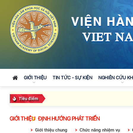
GIỚI THIỆU
TIN TỨC - SỰ KIỆN
NGHIÊN CỨU K
Tiêu điểm
GIỚI THIỆU
ĐỊNH HƯỚNG PHÁT TRIỂN
Giới thiệu chung
Chức năng nhiệm vụ