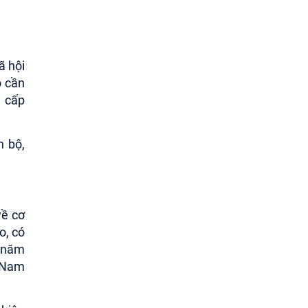
ã hội
ó cần
à cấp
n bộ,
về cơ
o, có
n năm
t Nam