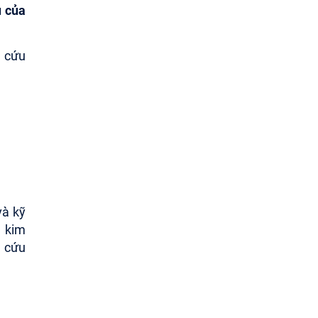
u của
n cứu
và kỹ
h kim
n cứu