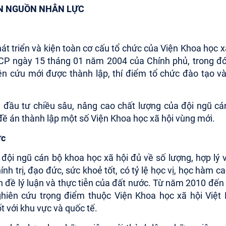
IỂN NGUỒN NHÂN LỰC
t triển và kiện toàn cơ cấu tổ chức của Viện Khoa học x
CP ngày 15 tháng 01 năm 2004 của Chính phủ, trong đ
iên cứu mới được thành lập, thí điểm tổ chức đào tạo v
đầu tư chiều sâu, nâng cao chất lượng của đội ngũ cá
đề án thành lập một số Viện Khoa học xã hội vùng mới.
ực
ội ngũ cán bộ khoa học xã hội đủ về số lượng, hợp lý 
h trị, đạo đức, sức khoẻ tốt, có tỷ lệ học vị, học hàm ca
n đề lý luận và thực tiễn của đất nước. Từ năm 2010 đế
ghiên cứu trọng điểm thuộc Viện Khoa học xã hội Việ
t với khu vực và quốc tế.