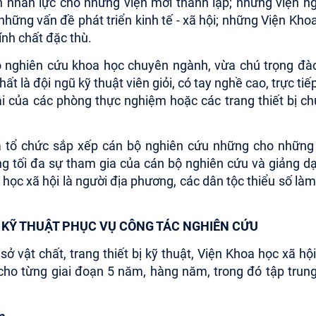
n nhân lực cho những viện mới thành lập; những viện n
những vấn đề phát triển kinh tế - xã hội; những Viện Kho
ính chất đặc thù.
ộ nghiên cứu khoa học chuyên ngành, vừa chú trọng đà
t là đội ngũ kỹ thuật viên giỏi, có tay nghề cao, trực tiế
đại của các phòng thực nghiệm hoặc các trang thiết bị c
à tổ chức sắp xếp cán bộ nghiên cứu những cho những
 tối đa sự tham gia của cán bộ nghiên cứu và giảng dạ
học xã hội là người địa phương, các dân tộc thiểu số làm
BỊ KỸ THUẬT PHỤC VỤ CÔNG TÁC NGHIÊN CỨU
 vật chất, trang thiết bị kỹ thuật, Viện Khoa học xã hội
ho từng giai đoạn 5 năm, hàng năm, trong đó tập trun