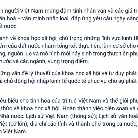
con người Việt Nam mang đậm tính nhân văn và các giá tr
 văn hoá – văn minh nhân loại, đáp ứng yêu cầu ngày càn
ất nước.
ành về khoa học xã hội; chú trọng những lĩnh vực kinh tế
iểm của đất nước nhằm tổng kết thực tiễn, làm cơ sở cho
ng, nguồn lực và mô hình mới nảy sinh trong thực tiễn ph
cả nước và các ngành, vùng trọng điểm.
ững vấn đề lý thuyết của khoa học xã hội và tư duy phát 
 chủ động hội nhập kinh tế quốc tế phục vụ cho sự phát 
êu biểu cho tinh hoa của trí tuệ Việt
Nam
và thế giới ph
i thức về khoa học xã hội. Hoàn thành việc biên soạn và
hà nước: Lịch sử Việt Nam (thông sử); Lịch sử văn hoá
ệt (cỡ lớn); địa chí các tỉnh và thành phố trong cả nước;
n Việt Nam.