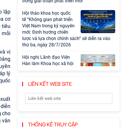
trong giai đoạn phát triển mới
o lập
Hội thảo khoa học quốc
ủa cơ
tế “Không gian phát triển
 tiêu
Việt Nam trong kỷ nguyên
mới: Định hướng chiến
o mỗi
lược và lựa chọn chính sách” sẽ diễn ra vào
thứ ba, ngày 28/7/2026
và vị
Hội nghị Lãnh đạo Viện
 Đảng
Hàn lâm Khoa học xã hội
quyền
Việt Nam làm việc với
áp lý
Ban Chủ nhiệm các
 quốc
Chương trình khoa học và công nghệ trọng
LIÊN KẾT WEB SITE
điểm cấp Bộ
 xuất
Hội thảo khoa học "Kinh
 diễn
tế Việt Nam 6 tháng đầu
g cho
năm 2026: Thách thức,
g văn
động lực và triển vọng
THỐNG KÊ TRUY CẬP
phát triển"