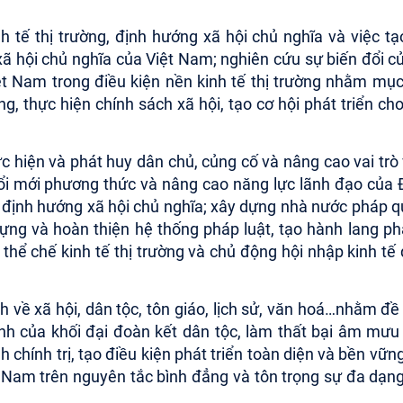
 tế thị trường, định hướng xã hội chủ nghĩa và việc tạ
xã hội chủ nghĩa của Việt Nam; nghiên cứu sự biến đổi c
iệt Nam trong điều kiện nền kinh tế thị trường nhằm mục
, thực hiện chính sách xã hội, tạo cơ hội phát triển ch
ực hiện và phát huy dân chủ, củng cố và nâng cao vai trò 
ổi mới phương thức và nâng cao năng lực lãnh đạo của
ờng định hướng xã hội chủ nghĩa; xây dựng nhà nước pháp 
dựng và hoàn thiện hệ thống pháp luật, tạo hành lang ph
ộ thể chế kinh tế thị trường và chủ động hội nhập kinh tế
 về xã hội, dân tộc, tôn giáo, lịch sử, văn hoá…nhằm đề
nh của khối đại đoàn kết dân tộc, làm thất bại âm mưu
 chính trị, tạo điều kiện phát triển toàn diện và bền vữn
ệt Nam trên nguyên tắc bình đẳng và tôn trọng sự đa dạn