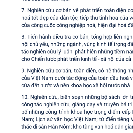
7. Nghiên cứu cơ bản về phát triển toàn diện 
hoá tốt đẹp của dân tộc, tiếp thu tinh hoa của
của công cuộc công nghiệp hoá, hiện đại hoá đ
8. Tiến hành điều tra cơ bản, tổng hợp liên ngh
hội chủ yếu, những ngành, vùng kinh tế trọng đ
tác nghiên cứu lý luận; phát hiện những tiềm nă
cho Chiến lược phát triển kinh tế - xã hội của 
9. Nghiên cứu cơ bản, toàn diện, có hệ thống nh
của Việt Nam dưới tác động của toàn cầu hoá và
của đất nước và nền khoa học xã hội nước nhà.
10. Nghiên cứu, biên soạn những bộ sách lớn ti
công tác nghiên cứu, giảng dạy và truyền bá tr
bố những công trình khoa học trọng điểm cấp N
Nam; Lịch sử văn học Việt Nam; từ điển tiếng Vi
thác di sản Hán Nôm; kho tàng văn hoá dân gia