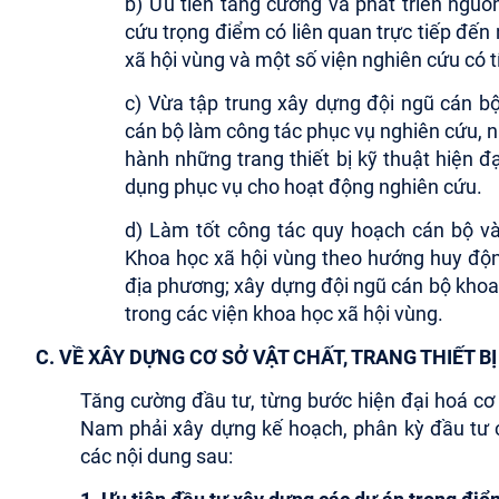
b) Ưu tiên tăng cường và phát triển nguồ
cứu trọng điểm có liên quan trực tiếp đến 
xã hội vùng và một số viện nghiên cứu có t
c) Vừa tập trung xây dựng đội ngũ cán b
cán bộ làm công tác phục vụ nghiên cứu, nhấ
hành những trang thiết bị kỹ thuật hiện 
dụng phục vụ cho hoạt động nghiên cứu.
d) Làm tốt công tác quy hoạch cán bộ v
Khoa học xã hội vùng theo hướng huy động
địa phương; xây dựng đội ngũ cán bộ khoa 
trong các viện khoa học xã hội vùng.
C. VỀ XÂY DỰNG CƠ SỞ VẬT CHẤT, TRANG THIẾT 
Tăng cường đầu tư, từng bước hiện đại hoá cơ sở
Nam phải xây dựng kế hoạch, phân kỳ đầu tư c
các nội dung sau: