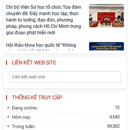
Chi bộ Viện Sử học tổ chức Tọa đàm
chuyên đề: Đẩy mạnh học tập, thực
hành tư tưởng, đạo đức, phương
pháp, phong cách Hồ Chí Minh trong
giai đoạn phát triển mới
Hội thảo khoa học quốc tế “Không
gian phát triển Việt Nam trong kỷ
nguyên mới: Định hướng chiến lược
LIÊN KẾT WEB SITE
và lựa chọn chính sách” sẽ diễn ra
vào thứ ba, ngày 28/7/2026
Tọa đàm Giao lưu chuyên đề về
những kinh nghiệm quan trọng của
Đảng Cộng sản Trung Quốc và Đảng
THỐNG KÊ TRUY CẬP
Cộng sản Việt Nam trong lãnh đạo sự
Đang online:
72
nghiệp xây dựng chủ nghĩa xã hội
Hôm nay:
4,543
Hội nghị Lãnh đạo Viện Hàn lâm
Trong tuần:
59,302
Khoa học xã hội Việt Nam làm việc