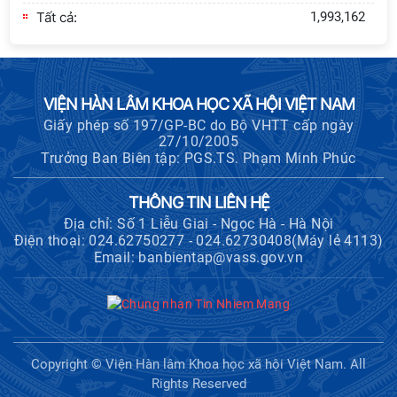
với Ban Chủ nhiệm các Chương trình
Tất cả:
1,993,162
khoa học và công nghệ trọng điểm
cấp Bộ
Hội thảo khoa học "Kinh tế Việt Nam
VIỆN HÀN LÂM KHOA HỌC XÃ HỘI VIỆT NAM
6 tháng đầu năm 2026: Thách thức,
Giấy phép số 197/GP-BC do Bộ VHTT cấp ngày
động lực và triển vọng phát triển"
27/10/2005
Trưởng Ban Biên tập: PGS.TS. Phạm Minh Phúc
Hội nghị Ban Chỉ đạo về dữ liệu Viện
Hàn lâm Khoa học xã hội Việt Nam
THÔNG TIN LIÊN HỆ
Địa chỉ: Số 1 Liễu Giai - Ngọc Hà - Hà Nội
Điện thoại: 024.62750277 - 024.62730408(Máy lẻ 4113)
Email: banbientap@vass.gov.vn
Hội thảo quốc tế "Không gian phát
triển Việt Nam trong kỷ nguyên mới:
Định hướng chiến lược và lựa chọn
chính sách”
Khai quật công trường khai thác đá
Copyright © Viện Hàn lâm Khoa học xã hội Việt Nam. All
xây dựng Thành Nhà Hồ ở núi An Tôn
Rights Reserved