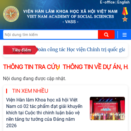
E-office
English
|
Đoàn công tác Học viện Chính trị quốc gia 
Tiêu điểm
THÔNG TIN TRA CỨU
THÔNG TIN VỀ DỰ ÁN, 
Nội dung đang được cập nhật.
TIN XEM NHIỀU
Viện Hàn lâm Khoa học xã hội Việt
Nam có 02 tác phẩm đạt giải khuyến
khích tại Cuộc thi chính luận bảo vệ
nền tảng tư tưởng của Đảng năm
2026