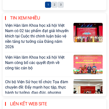
1
2
3
TIN XEM NHIỀU
Viện Hàn lâm Khoa học xã hội Việt
Nam có 02 tác phẩm đạt giải khuyến
khích tại Cuộc thi chính luận bảo vệ
nền tảng tư tưởng của Đảng năm
2026
Viện Hàn lâm Khoa học xã hội Việt
Nam công bố các quyết định về
công tác cán bộ
Chi bộ Viện Sử học tổ chức Tọa đàm
chuyên đề: Đẩy mạnh học tập, thực
hành tư tưởng, đạo đức, phương
pháp, phong cách Hồ Chí Minh trong
giai đoạn phát triển mới
LIÊN KẾT WEB SITE