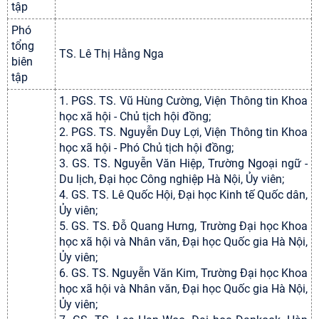
tập
Phó
tổng
TS. Lê Thị Hằng Nga
biên
tập
1. PGS. TS. Vũ Hùng Cường, Viện Thông tin Khoa
học xã hội - Chủ tịch hội đồng;
2. PGS. TS. Nguyễn Duy Lợi, Viện Thông tin Khoa
học xã hội - Phó Chủ tịch hội đồng;
3. GS. TS. Nguyễn Văn Hiệp, Trường Ngoại ngữ -
Du lịch, Đại học Công nghiệp Hà Nội, Ủy viên;
4. GS. TS. Lê Quốc Hội, Đại học Kinh tế Quốc dân,
Ủy viên;
5. GS. TS. Đỗ Quang Hưng, Trường Đại học Khoa
học xã hội và Nhân văn, Đại học Quốc gia Hà Nội,
Ủy viên;
6. GS. TS. Nguyễn Văn Kim, Trường Đại học Khoa
học xã hội và Nhân văn, Đại học Quốc gia Hà Nội,
Ủy viên;