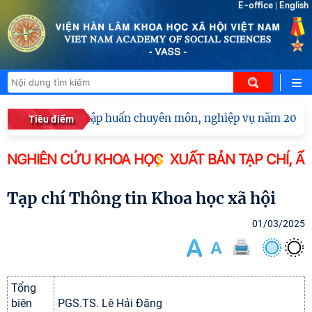
E-office
English
|
Hội nghị tập huấn chuyên môn, nghiệp vụ năm 2026 c
Tiêu điểm
NGHIÊN CỨU KHOA HỌC
XUẤT BẢN TẠP CHÍ, Ấ
Tạp chí Thông tin Khoa học xã hội
01/03/2025
Tổng
biên
PGS.TS. Lê Hải Đăng