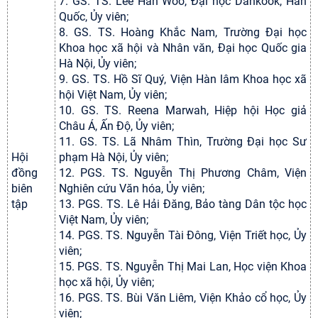
7. GS. TS. Lee Han Woo, Đại học Dankook, Hàn
Quốc, Ủy viên;
8. GS. TS. Hoàng Khắc Nam, Trường Đại học
Khoa học xã hội và Nhân văn, Đại học Quốc gia
Hà Nội, Ủy viên;
9. GS. TS. Hồ Sĩ Quý, Viện Hàn lâm Khoa học xã
hội Việt Nam, Ủy viên;
10. GS. TS. Reena Marwah, Hiệp hội Học giả
Châu Á, Ấn Độ, Ủy viên;
11. GS. TS. Lã Nhâm Thìn, Trường Đại học Sư
Hội
phạm Hà Nội, Ủy viên;
đồng
12. PGS. TS. Nguyễn Thị Phương Châm, Viện
biên
Nghiên cứu Văn hóa, Ủy viên;
tập
13. PGS. TS. Lê Hải Đăng, Bảo tàng Dân tộc học
Việt Nam, Ủy viên;
14. PGS. TS. Nguyễn Tài Đông, Viện Triết học, Ủy
viên;
15. PGS. TS. Nguyễn Thị Mai Lan, Học viện Khoa
học xã hội, Ủy viên;
16. PGS. TS. Bùi Văn Liêm, Viện Khảo cổ học, Ủy
viên;