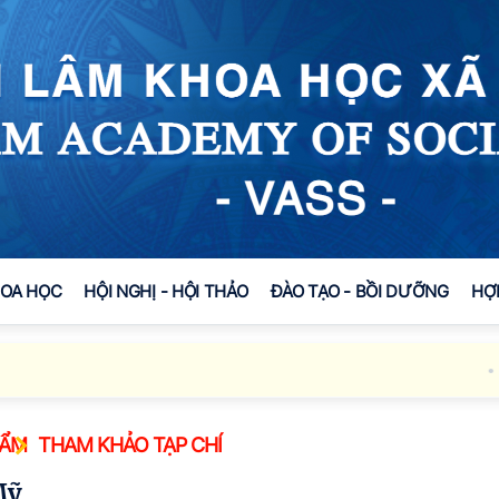
HOA HỌC
HỘI NGHỊ - HỘI THẢO
ĐÀO TẠO - BỒI DƯỠNG
HỢ
Đố
HẨM
THAM KHẢO TẠP CHÍ
Mỹ