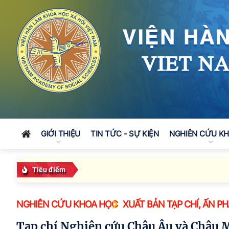
GIỚI THIỆU
TIN TỨC - SỰ KIỆN
NGHIÊN CỨU K
Tiêu điểm
NGHIÊN CỨU KHOA HỌC
XUẤT BẢN TẠP CHÍ, ẤN P
Tạp chí Nghiên cứu Châu Âu và Châu 