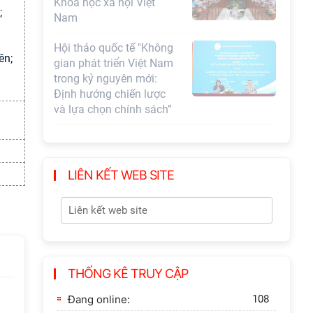
gian phát triển Việt Nam
;
trong kỷ nguyên mới:
Định hướng chiến lược
và lựa chọn chính sách”
ên;
Khai quật công trường
khai thác đá xây dựng
Thành Nhà Hồ ở núi An
Tôn
LIÊN KẾT WEB SITE
THỐNG KÊ TRUY CẬP
Đang online:
108