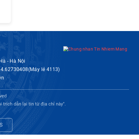
 Hà - Hà Nội
024.62730408(Máy lẻ 4113)
vn
ved
ích dẫn lại tin từ địa chỉ này".
S