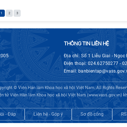
1
2
3
THÔNG TIN LIÊN HỆ
2005
Địa chỉ: Số 1 Liễu Giai - Ngọc
Điện thoại: 024.62750277 - 
Email: banbientap@vass.gov.
pyright © Viện Hàn lâm Khoa học xã hội Việt Nam. All Rights Reser
ện tử Viện Hàn lâm Khoa học xã hội Việt Nam (www.vass.gov.vn) khi tr
ỏi - Đáp
Liên hệ - Góp ý
Sơ đồ cổng
RS