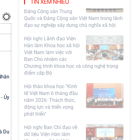
TIN XEM NHIỀU
đạo sự nghiệp xây dựng chủ nghĩa xã hội
Hội nghị Lãnh đạo Viện
Hàn lâm Khoa học xã hội
Việt Nam làm việc với
Ban Chủ nhiệm các
Chương trình khoa học và công nghệ trọng
điểm cấp Bộ
Hội thảo khoa học "Kinh
tế Việt Nam 6 tháng đầu
Nhân
năm 2026: Thách thức,
động lực và triển vọng
phát triển"
- Ủy
Hội nghị Ban Chỉ đạo về
dữ liệu Viện Hàn lâm
Khoa học xã hội Việt
Nam
à Du
Hội thảo quốc tế "Không