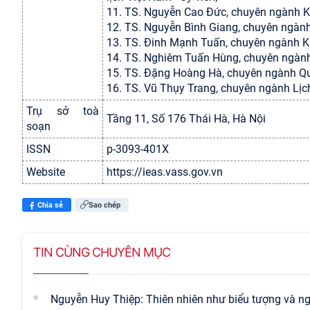
11. TS. Nguyễn Cao Đức, chuyên ngành Kin
12. TS. Nguyễn Bình Giang, chuyên ngành Ki
13. TS. Đinh Mạnh Tuấn, chuyên ngành Ki
14. TS. Nghiêm Tuấn Hùng, chuyên ngành 
15. TS. Đặng Hoàng Hà, chuyên ngành Qua
16. TS. Vũ Thụy Trang, chuyên ngành Lịc
Trụ sở toà
Tầng 11, Số 176 Thái Hà, Hà Nội
soạn
ISSN
p-3093-401X
Website
https://ieas.vass.gov.vn
Chia sẻ
Sao chép
TIN CÙNG CHUYÊN MỤC
Nguyễn Huy Thiệp: Thiên nhiên như biểu tượng và ng