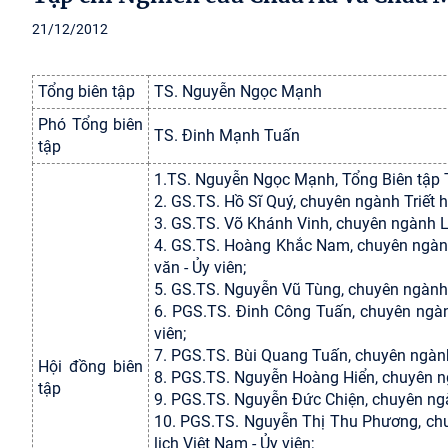
21/12/2012
Tổng biên tập
TS. Nguyễn Ngọc Mạnh
Phó Tổng biên
TS. Đinh Mạnh Tuấn
tập
1.TS. Nguyễn Ngọc Mạnh, Tổng Biên tập T
2. GS.TS. Hồ Sĩ Quý, chuyên ngành Triết h
3. GS.TS. Võ Khánh Vinh, chuyên ngành Lu
4. GS.TS. Hoàng Khắc Nam, chuyên ngành
văn - Ủy viên;
5. GS.TS. Nguyễn Vũ Tùng, chuyên ngành Ch
6. PGS.TS. Đinh Công Tuấn, chuyên ngà
viên;
7. PGS.TS. Bùi Quang Tuấn, chuyên ngành K
Hội đồng biên
8. PGS.TS. Nguyễn Hoàng Hiển, chuyên ngà
tập
9. PGS.TS. Nguyễn Đức Chiện, chuyên ngàn
10. PGS.TS. Nguyễn Thị Thu Phương, chu
lịch Việt Nam - Ủy viên;