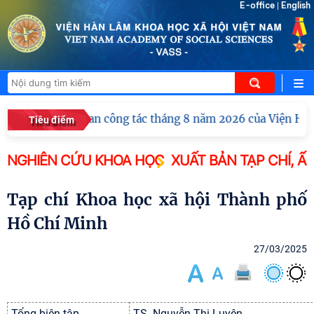
E-office
English
|
Hội nghị giao ban công tác tháng 8 năm 2026 của Viện Hàn
Tiêu điểm
NGHIÊN CỨU KHOA HỌC
XUẤT BẢN TẠP CHÍ, Ấ
Tạp chí Khoa học xã hội Thành phố
Hồ Chí Minh
27/03/2025
Tổng biên tập
TS. Nguyễn Thị Luyện