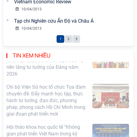
những kinh nghiệm quan trọng của
Vietnam Economic Review
Đảng Cộng sản Trung Quốc và Đảng
10/04/2013
Cộng sản Việt Nam trong lãnh đạo
sự nghiệp xây dựng chủ nghĩa xã hội
Tạp chí Nghiên cứu Ấn Độ và Châu Á
10/04/2013
Hội nghị Lãnh đạo Viện Hàn lâm
1
2
3
Khoa học xã hội Việt Nam làm việc
với Ban Chủ nhiệm các Chương trình
khoa học và công nghệ trọng điểm
TIN XEM NHIỀU
cấp Bộ
Hội thảo khoa học "Kinh tế Việt Nam
6 tháng đầu năm 2026: Thách thức,
động lực và triển vọng phát triển"
Hội nghị Ban Chỉ đạo về dữ liệu Viện
Hàn lâm Khoa học xã hội Việt Nam
Hội thảo quốc tế "Không gian phát