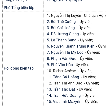
Phó Tổng biên tập
1. Nguyễn Thị Luyện - Chủ tịch Hội
2.
Bùi Thế Cường -
Ủy viên;
3. Bùi Chí Hoàng -
Ủy viên;
4. Đỗ Hương Giang -
Ủy viên;
5. Lê Thanh Sang
-
Ủy viên;
6. Nguyễn Khánh Trung Kiên
-
Ủy v
7. Nguyễn Thị Mỹ Lộc
-
Ủy viên;
8. Phạm Văn Đức
-
Ủy viên;
9. Phú Văn Hẳn
-
Ủy viên;
Hội đồng biên tập
10. Rieber Arsène
-
Ủy viên;
11. Tăng Bá Hoàng
-
Ủy viên;
12. Tran Thi Anh Đào
-
Ủy viên;
13. Trần Thọ Đạt
-
Ủy viên;
14. Trần Hữu Quang
-
Ủy viên;
15. Vladimir Mazyrin
-
Ủy viên;