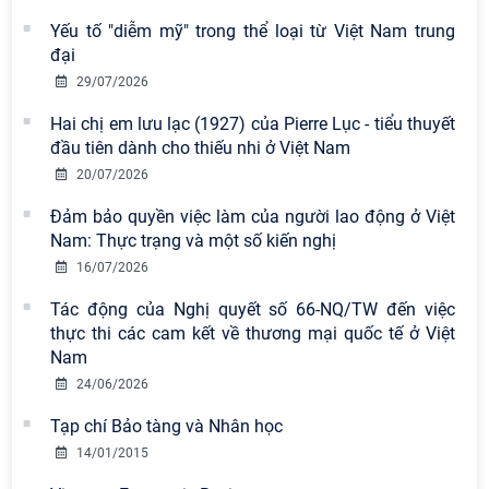
Yếu tố "diễm mỹ" trong thể loại từ Việt Nam trung
Viện Hàn lâm Khoa học xã hội Việt
đại
Nam có 02 tác phẩm đạt giải khuyến
29/07/2026
khích tại Cuộc thi chính luận bảo vệ
nền tảng tư tưởng của Đảng năm
Hai chị em lưu lạc (1927) của Pierre Lục - tiểu thuyết
2026
đầu tiên dành cho thiếu nhi ở Việt Nam
20/07/2026
Chi bộ Viện Sử học tổ chức Tọa đàm
chuyên đề: Đẩy mạnh học tập, thực
Đảm bảo quyền việc làm của người lao động ở Việt
hành tư tưởng, đạo đức, phương
Nam: Thực trạng và một số kiến nghị
pháp, phong cách Hồ Chí Minh trong
16/07/2026
giai đoạn phát triển mới
Tác động của Nghị quyết số 66-NQ/TW đến việc
Hội thảo khoa học quốc tế “Không
thực thi các cam kết về thương mại quốc tế ở Việt
gian phát triển Việt Nam trong kỷ
Nam
nguyên mới: Định hướng chiến lược
24/06/2026
và lựa chọn chính sách” sẽ diễn ra
vào thứ ba, ngày 28/7/2026
Tạp chí Bảo tàng và Nhân học
14/01/2015
Tọa đàm Giao lưu chuyên đề về