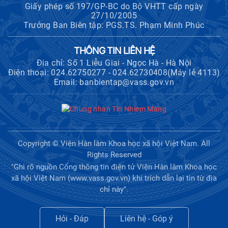
Giấy phép số 197/GP-BC do Bộ VHTT cấp ngày
27/10/2005
Trưởng Ban Biên tập: PGS.TS. Phạm Minh Phúc
THÔNG TIN LIÊN HỆ
Địa chỉ: Số 1 Liễu Giai - Ngọc Hà - Hà Nội
Điện thoại: 024.62750277 - 024.62730408(Máy lẻ 4113)
Email: banbientap@vass.gov.vn
Copyright © Viện Hàn lâm Khoa học xã hội Việt Nam. All
Rights Reserved
"Ghi rõ nguồn Cổng thông tin điện tử Viện Hàn lâm Khoa học
xã hội Việt Nam (www.vass.gov.vn) khi trích dẫn lại tin từ địa
chỉ này".
Hỏi - Đáp
Liên hệ - Góp ý