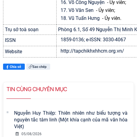
16. Võ Công Nguyện
-
Ủy viên;
17. Võ Văn Sen
-
Ủy viên;
18. Vũ Tuấn Hưng
-
Ủy viên.
Trụ sở toà soạn
Phòng 6.1, Số 49 Nguyễn Thị Minh 
1859-0136; e-ISSN: 3030-4067
ISSN
http://tapchikhxhhcm.org.vn/
Website
Chia sẻ
Sao chép
TIN CÙNG CHUYÊN MỤC
Nguyễn Huy Thiệp: Thiên nhiên như biểu tượng và
nguyên tắc tâm linh (Một khía cạnh của mã văn hóa
Việt)
05/08/2026