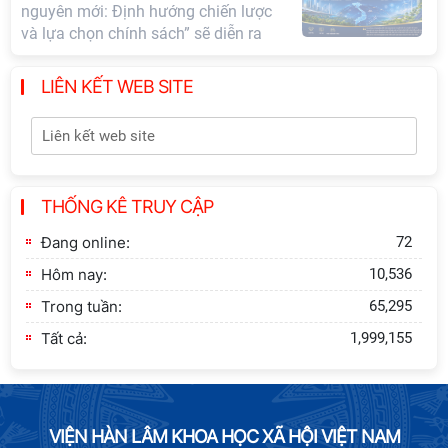
triển Việt Nam trong kỷ nguyên mới:
Định hướng chiến lược và lựa chọn
chính sách”
LIÊN KẾT WEB SITE
Khai quật công trường khai thác đá
xây dựng Thành Nhà Hồ ở núi An
Tôn
Thông báo bổ sung về việc tuyển
THỐNG KÊ TRUY CẬP
sinh đào tạo trình độ tiến sĩ đợt 1
Đang online:
72
năm 2026
Hôm nay:
10,536
Trong tuần:
65,295
Tất cả:
1,999,155
VIỆN HÀN LÂM KHOA HỌC XÃ HỘI VIỆT NAM