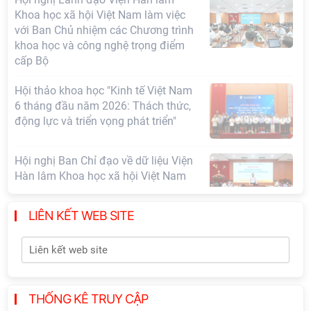
Khoa học xã hội Việt Nam làm việc
với Ban Chủ nhiệm các Chương trình
khoa học và công nghệ trọng điểm
cấp Bộ
Hội thảo khoa học "Kinh tế Việt Nam
6 tháng đầu năm 2026: Thách thức,
động lực và triển vọng phát triển"
Hội nghị Ban Chỉ đạo về dữ liệu Viện
Hàn lâm Khoa học xã hội Việt Nam
LIÊN KẾT WEB SITE
Hội thảo quốc tế "Không gian phát
triển Việt Nam trong kỷ nguyên mới:
Định hướng chiến lược và lựa chọn
chính sách”
THỐNG KÊ TRUY CẬP
Khai quật công trường khai thác đá