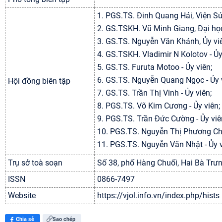
1.
PGS.TS. Đinh Quang Hải
, Viện S
2.
GS.TSKH. Vũ Minh Giang
, Đại h
3.
GS.TS. Nguyễn Văn Khánh
,
Ủy vi
4.
GS.TSKH. Vladimir N Kolotov
-
Ủy
5.
GS.TS. Furuta Motoo
-
Ủy viên
;
6.
GS.TS. Nguyễn Quang Ngọc
-
Ủy 
Hội đồng biên tập
7.
GS.TS. Trần Thị Vinh
-
Ủy viên
;
8.
PGS.TS. Võ Kim Cương
-
Ủy viên
;
9.
PGS.TS. Trần Đức Cường
-
Ủy viê
10.
PGS.TS. Nguyễn Thị Phương Ch
11.
PGS.TS. Nguyễn Văn Nhật
-
Ủy 
Trụ sở toà soạn
Số 38, phố Hàng Chuối, Hai Bà Trưn
ISSN
0866-7497
Website
https://vjol.info.vn/index.php/hists
Chia sẻ
Sao chép