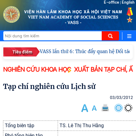
E-office
English
|
ối thoại ICWA – VASS lần thứ 6: Thúc đẩy quan hệ Đối tác C
Tiêu điểm
NGHIÊN CỨU KHOA HỌC
XUẤT BẢN TẠP CHÍ, Ấ
Tạp chí nghiên cứu Lịch sử
03/03/2012
Tổng biên tập
TS. Lê Thị Thu Hằng
Phó tổng biên tập