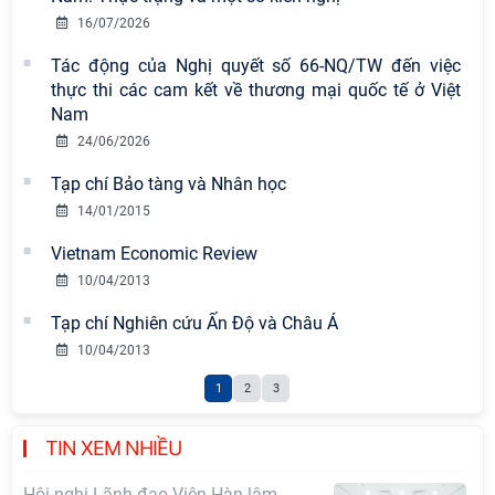
pháp, phong cách Hồ Chí Minh trong
16/07/2026
giai đoạn phát triển mới
Tác động của Nghị quyết số 66-NQ/TW đến việc
Đảng ủy Viện Hàn lâm Khoa học xã
thực thi các cam kết về thương mại quốc tế ở Việt
hội Việt Nam sơ kết công tác 6 tháng
Nam
đầu năm và triển khai nhiệm vụ
24/06/2026
trọng tâm 6 tháng cuối năm 2026
Tạp chí Bảo tàng và Nhân học
Hội thảo khoa học quốc tế “Không
14/01/2015
gian phát triển Việt Nam trong kỷ
nguyên mới: Định hướng chiến lược
Vietnam Economic Review
và lựa chọn chính sách” sẽ diễn ra
10/04/2013
vào thứ ba, ngày 28/7/2026
Tạp chí Nghiên cứu Ấn Độ và Châu Á
Tọa đàm Giao lưu chuyên đề về
10/04/2013
những kinh nghiệm quan trọng của
1
2
3
Đảng Cộng sản Trung Quốc và Đảng
Cộng sản Việt Nam trong lãnh đạo
sự nghiệp xây dựng chủ nghĩa xã hội
TIN XEM NHIỀU
Hội nghị Lãnh đạo Viện Hàn lâm