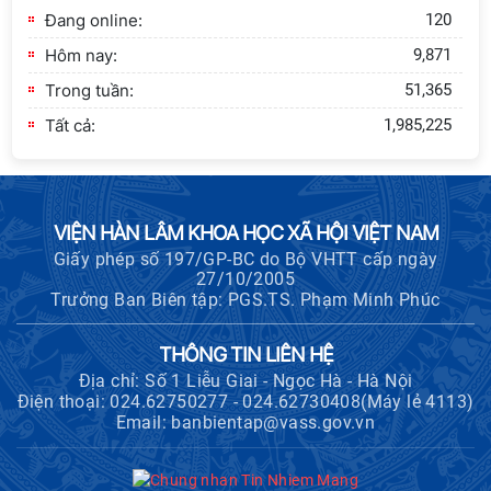
xây dựng Thành Nhà Hồ ở núi An
Đang online:
120
Tôn
Hôm nay:
9,871
Trong tuần:
51,365
Tất cả:
1,985,225
VIỆN HÀN LÂM KHOA HỌC XÃ HỘI VIỆT NAM
Giấy phép số 197/GP-BC do Bộ VHTT cấp ngày
27/10/2005
Trưởng Ban Biên tập: PGS.TS. Phạm Minh Phúc
THÔNG TIN LIÊN HỆ
Địa chỉ: Số 1 Liễu Giai - Ngọc Hà - Hà Nội
Điện thoại: 024.62750277 - 024.62730408(Máy lẻ 4113)
Email: banbientap@vass.gov.vn