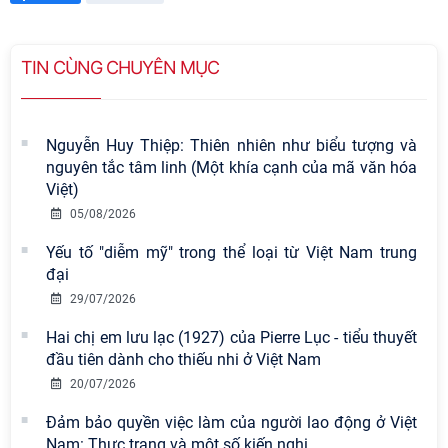
TIN CÙNG CHUYÊN MỤC
Nguyễn Huy Thiệp: Thiên nhiên như biểu tượng và
nguyên tắc tâm linh (Một khía cạnh của mã văn hóa
Việt)
05/08/2026
Yếu tố "diễm mỹ" trong thể loại từ Việt Nam trung
Viện Hàn lâm Khoa học xã hội Việt
đại
Nam có 02 tác phẩm đạt giải khuyến
29/07/2026
khích tại Cuộc thi chính luận bảo vệ
nền tảng tư tưởng của Đảng năm
Hai chị em lưu lạc (1927) của Pierre Lục - tiểu thuyết
2026
đầu tiên dành cho thiếu nhi ở Việt Nam
20/07/2026
Chi bộ Viện Sử học tổ chức Tọa đàm
chuyên đề: Đẩy mạnh học tập, thực
Đảm bảo quyền việc làm của người lao động ở Việt
hành tư tưởng, đạo đức, phương
Nam: Thực trạng và một số kiến nghị