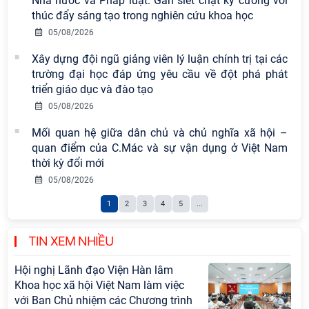
Nhà nước và Pháp luật: Gắn siết chặt kỷ cương với
thúc đẩy sáng tạo trong nghiên cứu khoa học
Chi bộ Viện Sử học tổ chức Tọa đàm
05/08/2026
chuyên đề: Đẩy mạnh học tập, thực
hành tư tưởng, đạo đức, phương
Xây dựng đội ngũ giảng viên lý luận chính trị tại các
pháp, phong cách Hồ Chí Minh trong
trường đại học đáp ứng yêu cầu về đột phá phát
giai đoạn phát triển mới
triển giáo dục và đào tạo
05/08/2026
Hội thảo khoa học quốc tế “Không
gian phát triển Việt Nam trong kỷ
Mối quan hệ giữa dân chủ và chủ nghĩa xã hội –
nguyên mới: Định hướng chiến lược
quan điểm của C.Mác và sự vận dụng ở Việt Nam
và lựa chọn chính sách” sẽ diễn ra
thời kỳ đổi mới
vào thứ ba, ngày 28/7/2026
05/08/2026
Thông báo bổ sung về việc tuyển
1
2
3
4
5
...
sinh đào tạo trình độ tiến sĩ đợt 1
năm 2026
TIN XEM NHIỀU
Hội nghị Lãnh đạo Viện Hàn lâm
Khoa học xã hội Việt Nam làm việc
với Ban Chủ nhiệm các Chương trình