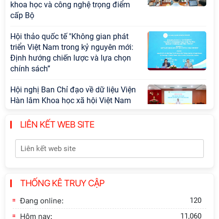
khoa học và công nghệ trọng điểm
cấp Bộ
Hội thảo quốc tế "Không gian phát
triển Việt Nam trong kỷ nguyên mới:
Định hướng chiến lược và lựa chọn
chính sách”
Hội nghị Ban Chỉ đạo về dữ liệu Viện
Hàn lâm Khoa học xã hội Việt Nam
LIÊN KẾT WEB SITE
Khai quật công trường khai thác đá
xây dựng Thành Nhà Hồ ở núi An
Tôn
THỐNG KÊ TRUY CẬP
Lễ ký kết Thỏa thuận hợp tác giữa
Viện Hàn lâm Khoa học xã hội Việt
Đang online:
120
Nam và Tỉnh ủy Cao Bằng
Hôm nay:
11,060