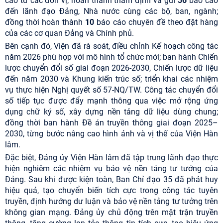
cáo từ các đơn vị; hoàn thành thẩm định và gửi
36
báo cáo
đến lãnh đạo Đảng, Nhà nước cùng các bộ, ban, ngành;
đồng thời hoàn thành
10
báo cáo chuyên đề theo đặt hàng
của các cơ quan Đảng và Chính phủ.
Bên cạnh đó, Viện đã rà soát, điều chỉnh Kế hoạch công tác
năm 2026 phù hợp với mô hình tổ chức mới; ban hành Chiến
lược chuyển đổi số giai đoạn 2026-2030, Chiến lược dữ liệu
đến năm 2030 và Khung kiến trúc số; triển khai các nhiệm
vụ thực hiện Nghị quyết số 57-NQ/TW. Công tác chuyển đổi
số tiếp tục được đẩy mạnh thông qua việc mở rộng ứng
dụng chữ ký số, xây dựng nền tảng dữ liệu dùng chung;
đồng thời ban hành Đề án truyền thông giai đoạn 2025–
2030, từng bước nâng cao hình ảnh và vị thế của Viện Hàn
lâm.
Đặc biệt, Đảng ủy Viện Hàn lâm đã tập trung lãnh đạo thực
hiện nghiêm các nhiệm vụ bảo vệ nền tảng tư tưởng của
Đảng. Sau khi được kiện toàn, Ban Chỉ đạo 35 đã phát huy
hiệu quả, tạo chuyển biến tích cực trong công tác tuyên
truyền, định hướng dư luận và bảo vệ nền tảng tư tưởng trên
không gian mạng. Đảng ủy chủ động trên mặt trận truyền