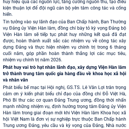
huy hiệu quả các nguồn lực, tăng cường nguồn thu, tạo điều
kiện thuận lợi để đội ngũ cán bộ yên tâm công tác và cống
hiến.
Tin tưởng vào sự lãnh đạo của Ban Chấp hành, Ban Thường
vụ Đảng ủy Viện Hàn lâm, đồng chí bày tỏ kỳ vọng Đảng bộ
Viện Hàn lâm sẽ tiếp tục phát huy những kết quả đã đạt
được, hoàn thành xuất sắc các nhiệm vụ về công tác xây
dựng Đảng và thực hiện nhiệm vụ chính trị trong 6 tháng
cuối năm, góp phần hoàn thành thắng lợi các mục tiêu,
nhiệm vụ chính trị năm 2026.
Phát huy vai trò hạt nhân lãnh đạo, xây dựng Viện Hàn lâm
trở thành trung tâm quốc gia hàng đầu về khoa học xã hội
và nhân văn
Phát biểu bế mạc tại Hội nghị, GS.TS. Lê Văn Lợi trân trọng
cảm ơn ý kiến phát biểu chỉ đạo của đồng chí Đỗ Việt Hà,
Phó Bí thư các cơ quan Đảng Trung ương, đồng thời nhấn
mạnh những nhiệm vụ, định hướng trọng tâm Đảng ủy Viện
Hàn lâm trong giai đoạn mới khi Viện Hàn lâm Khoa học xã
hội Việt Nam là đơn vị sự nghiệp trực thuộc Ban Chấp hành
Trung ương Đảng, yêu cầu và kỳ vọng của Đảng, Nhà nước