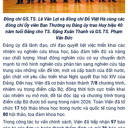
Đồng chí GS.TS. Lê Văn Lợi và đồng chí Đỗ Việt Hà cùng các
đồng chí Ủy viên Ban Thường vụ Đảng ủy trao Huy hiệu 40
năm tuổi Đảng cho TS. Đặng Xuân Thanh và GS.TS. Phạm
Văn Đức
Đảng ủy đã lãnh đạo, chỉ đạo quyết liệt việc triển khai các
nhiệm vụ nghiên cứu khoa học, bảo đảm tiến độ và nâng
cao chất lượng. Hoạt động nghiên cứu có sự chuyển dịch
mạnh từ mô hình nghiên cứu phân tán sang nghiên cứu tập
trung vào những vấn đề lớn, mới và cấp bách của đất nước,
gắn chặt với yêu cầu triển khai Nghị quyết Đại hội XIV của
Đảng. Đến nay, Viện đã cơ bản hoàn thành
7/8
chương trình,
nhiệm vụ trọng điểm cấp Bộ; đồng thời tích cực triển khai
các nhiệm vụ mở mới, đề tài độc lập và chương trình trọng
điểm cấp Bộ được bổ sung trong năm 2026. Toàn Viện đã tổ
chức
17
hội thảo khoa học trong nước và quốc tế cùng hơn
80
hội thảo, tọa đàm khoa học.
Trong công tác tư vấn chính sách, Viện đã tiếp nhận
97
báo