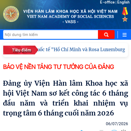
E-office
English
|
khoa học quốc tế "Hồ Chí Minh và Rosa Luxemburg về dân chủ:
Tiêu điểm
BẢO VỆ NỀN TẢNG TƯ TƯỞNG CỦA ĐẢNG
Đảng ủy Viện Hàn lâm Khoa học xã
hội Việt Nam sơ kết công tác 6 tháng
đầu năm và triển khai nhiệm vụ
trọng tâm 6 tháng cuối năm 2026
06/07/2026