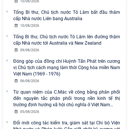
10/08/2026
Tổng Bí thư, Chủ tịch nước Tô Lâm bắt đầu thăm
cấp Nhà nước Liên bang Australia
10/08/2026
Tổng Bí thư, Chủ tịch nước Tô Lâm lên đường thăm
cấp Nhà nước tới Australia và New Zealand
09/08/2026
Đóng góp của đồng chí Huỳnh Tấn Phát trên cương
vị Chủ tịch cách mạng lâm thời Cộng hòa miền Nam
Viện Hàn lâm Khoa học xã hội Việt
Việt Nam (1969 - 1976)
Nam công bố các quyết định về
06/08/2026
công tác cán bộ
Từ quan niệm của C.Mác về công bằng phân phối
đến nguyên tắc phân phối trong nền kinh tế thị
Viện Hàn lâm Khoa học xã hội Việt
trường định hướng xã hội chủ nghĩa ở Việt Nam
…
Nam có 02 tác phẩm đạt giải khuyến
khích tại Cuộc thi chính luận bảo vệ
05/08/2026
nền tảng tư tưởng của Đảng năm
Đổi mới công tác kiểm tra, giám sát tại Chi bộ Viện
2026