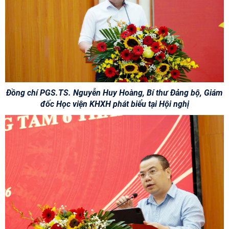
Đồng chí PGS.TS. Nguyễn Huy Hoàng, Bí thư Đảng bộ, Giám
đốc Học viện KHXH phát biểu tại Hội nghị