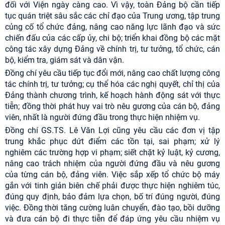
đối với Viện ngày càng cao. Vì vậy, toàn Đảng bộ cần tiếp
tục quán triệt sâu sắc các chỉ đạo của Trung ương, tập trung
củng cố tổ chức đảng, nâng cao năng lực lãnh đạo và sức
chiến đấu của các cấp ủy, chi bộ; triển khai đồng bộ các mặt
công tác xây dựng Đảng về chính trị, tư tưởng, tổ chức, cán
bộ, kiểm tra, giám sát và dân vận.
Đồng chí yêu cầu tiếp tục đổi mới, nâng cao chất lượng công
tác chính trị, tư tưởng; cụ thể hóa các nghị quyết, chỉ thị của
Đảng thành chương trình, kế hoạch hành động sát với thực
tiễn; đồng thời phát huy vai trò nêu gương của cán bộ, đảng
viên, nhất là người đứng đầu trong thực hiện nhiệm vụ.
Đồng chí GS.TS. Lê Văn Lợi cũng yêu cầu các đơn vị tập
trung khắc phục dứt điểm các tồn tại, sai phạm; xử lý
nghiêm các trường hợp vi phạm; siết chặt kỷ luật, kỷ cương,
nâng cao trách nhiệm của người đứng đầu và nêu gương
của từng cán bộ, đảng viên. Việc sắp xếp tổ chức bộ máy
gắn với tinh giản biên chế phải được thực hiện nghiêm túc,
đúng quy định, bảo đảm lựa chọn, bố trí đúng người, đúng
việc. Đồng thời tăng cường luân chuyển, đào tạo, bồi dưỡng
và đưa cán bộ đi thực tiễn để đáp ứng yêu cầu nhiệm vụ