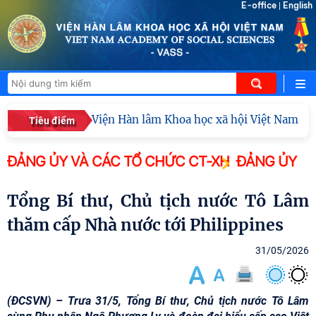
E-office
English
|
Viện Hàn lâm Khoa học xã hội Việt Nam công 
Tiêu điểm
ĐẢNG ỦY VÀ CÁC TỔ CHỨC CT-XH
ĐẢNG ỦY
Tổng Bí thư, Chủ tịch nước Tô Lâm
thăm cấp Nhà nước tới Philippines
31/05/2026
(ĐCSVN) – Trưa 31/5, Tổng Bí thư, Chủ tịch nước Tô Lâm