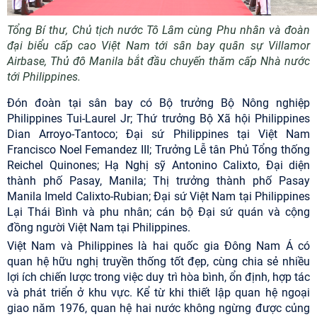
Tổng Bí thư, Chủ tịch nước Tô Lâm cùng Phu nhân và đoàn
đại biểu cấp cao Việt Nam tới sân bay quân sự Villamor
Airbase, Thủ đô Manila bắt đầu chuyến thăm cấp Nhà nước
tới Philippines.
Đón đoàn tại sân bay có Bộ trưởng Bộ Nông nghiệp
Philippines Tui-Laurel Jr; Thứ trưởng Bộ Xã hội Philippines
Dian Arroyo-Tantoco; Đại sứ Philippines tại Việt Nam
Francisco Noel Femandez III; Trưởng Lễ tân Phủ Tổng thống
Reichel Quinones; Hạ Nghị sỹ Antonino Calixto, Đại diện
thành phố Pasay, Manila; Thị trưởng thành phố Pasay
Manila Imeld Calixto-Rubian; Đại sứ Việt Nam tại Philippines
Lại Thái Bình và phu nhân; cán bộ Đại sứ quán và cộng
đồng người Việt Nam tại Philippines.
Việt Nam và Philippines là hai quốc gia Đông Nam Á có
quan hệ hữu nghị truyền thống tốt đẹp, cùng chia sẻ nhiều
lợi ích chiến lược trong việc duy trì hòa bình, ổn định, hợp tác
và phát triển ở khu vực. Kể từ khi thiết lập quan hệ ngoại
giao năm 1976, quan hệ hai nước không ngừng được củng