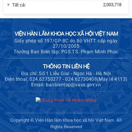
với Ban Chủ nhiệm các Chương trình
Tất cả:
2,003,718
khoa học và công nghệ trọng điểm
cấp Bộ
Hội thảo khoa học "Kinh tế Việt Nam
VIỆN HÀN LÂM KHOA HỌC XÃ HỘI VIỆT NAM
6 tháng đầu năm 2026: Thách thức,
Giấy phép số 197/GP-BC do Bộ VHTT cấp ngày
động lực và triển vọng phát triển"
27/10/2005
Trưởng Ban Biên tập: PGS.TS. Phạm Minh Phúc
Hội nghị Ban Chỉ đạo về dữ liệu Viện
Hàn lâm Khoa học xã hội Việt Nam
THÔNG TIN LIÊN HỆ
Địa chỉ: Số 1 Liễu Giai - Ngọc Hà - Hà Nội
Điện thoại: 024.62750277 - 024.62730408(Máy lẻ 4113)
Email: banbientap@vass.gov.vn
Hội thảo quốc tế "Không gian phát
triển Việt Nam trong kỷ nguyên mới:
Định hướng chiến lược và lựa chọn
chính sách”
Khai quật công trường khai thác đá
Copyright © Viện Hàn lâm Khoa học xã hội Việt Nam. All
xây dựng Thành Nhà Hồ ở núi An
Rights Reserved