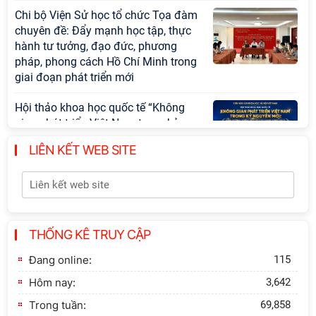
Chi bộ Viện Sử học tổ chức Tọa đàm
chuyên đề: Đẩy mạnh học tập, thực
hành tư tưởng, đạo đức, phương
pháp, phong cách Hồ Chí Minh trong
giai đoạn phát triển mới
Hội thảo khoa học quốc tế “Không
gian phát triển Việt Nam trong kỷ
nguyên mới: Định hướng chiến lược
LIÊN KẾT WEB SITE
và lựa chọn chính sách” sẽ diễn ra
vào thứ ba, ngày 28/7/2026
Tọa đàm Giao lưu chuyên đề về
những kinh nghiệm quan trọng của
Đảng Cộng sản Trung Quốc và Đảng
THỐNG KÊ TRUY CẬP
Cộng sản Việt Nam trong lãnh đạo
Đang online:
115
sự nghiệp xây dựng chủ nghĩa xã hội
Hôm nay:
3,642
Hội nghị Lãnh đạo Viện Hàn lâm
Trong tuần:
69,858
Khoa học xã hội Việt Nam làm việc