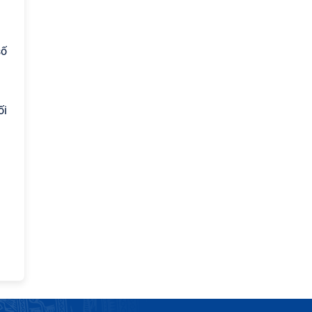
số
ối