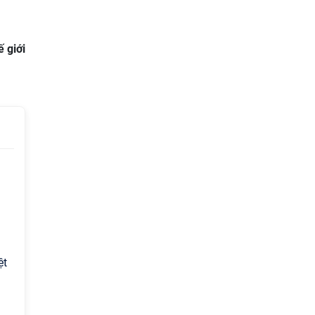
 giới
ệt