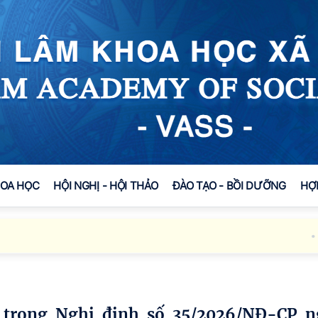
HOA HỌC
HỘI NGHỊ - HỘI THẢO
ĐÀO TẠO - BỒI DƯỠNG
HỢ
Việ