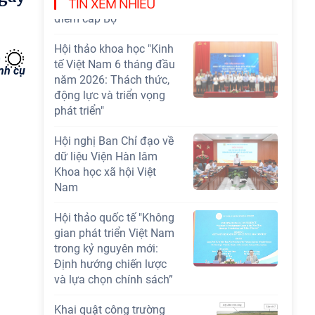
Chương trình khoa học và công nghệ trọng
TIN XEM NHIỀU
điểm cấp Bộ
Hội thảo khoa học "Kinh
tế Việt Nam 6 tháng đầu
ịnh cụ
năm 2026: Thách thức,
động lực và triển vọng
phát triển"
Hội nghị Ban Chỉ đạo về
dữ liệu Viện Hàn lâm
Khoa học xã hội Việt
Nam
Hội thảo quốc tế "Không
gian phát triển Việt Nam
trong kỷ nguyên mới:
Định hướng chiến lược
và lựa chọn chính sách”
Khai quật công trường