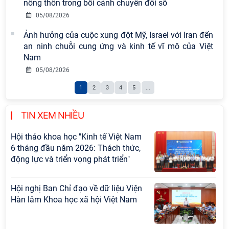
Hội thảo khoa học quốc tế “Không
nông thôn trong bối cảnh chuyển đổi số
gian phát triển Việt Nam trong kỷ
05/08/2026
nguyên mới: Định hướng chiến lược
Ảnh hưởng của cuộc xung đột Mỹ, Israel với Iran đến
và lựa chọn chính sách” sẽ diễn ra
an ninh chuỗi cung ứng và kinh tế vĩ mô của Việt
vào thứ ba, ngày 28/7/2026
Nam
Hội nghị Lãnh đạo Viện Hàn lâm
05/08/2026
Khoa học xã hội Việt Nam làm việc
1
2
3
4
5
...
với Ban Chủ nhiệm các Chương trình
khoa học và công nghệ trọng điểm
cấp Bộ
TIN XEM NHIỀU
Hội thảo khoa học "Kinh tế Việt Nam
6 tháng đầu năm 2026: Thách thức,
động lực và triển vọng phát triển"
Hội nghị Ban Chỉ đạo về dữ liệu Viện
Hàn lâm Khoa học xã hội Việt Nam