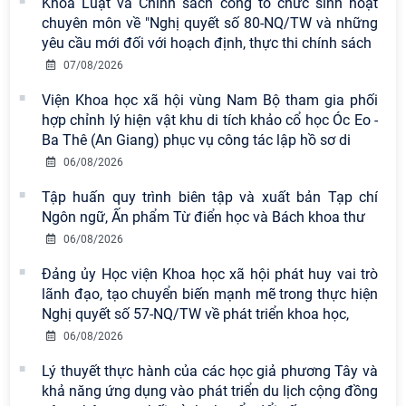
Khoa Luật và Chính sách công tổ chức sinh hoạt
chuyên môn về "Nghị quyết số 80-NQ/TW và những
yêu cầu mới đối với hoạch định, thực thi chính sách
07/08/2026
Viện Hàn lâm Khoa học xã hội Việt
Viện Khoa học xã hội vùng Nam Bộ tham gia phối
Nam có 02 tác phẩm đạt giải khuyến
hợp chỉnh lý hiện vật khu di tích khảo cổ học Óc Eo -
khích tại Cuộc thi chính luận bảo vệ
Ba Thê (An Giang) phục vụ công tác lập hồ sơ di
nền tảng tư tưởng của Đảng năm
2026
06/08/2026
Tập huấn quy trình biên tập và xuất bản Tạp chí
Viện Hàn lâm Khoa học xã hội Việt
Ngôn ngữ, Ấn phẩm Từ điển học và Bách khoa thư
Nam công bố các quyết định về
công tác cán bộ
06/08/2026
Đảng ủy Học viện Khoa học xã hội phát huy vai trò
Chi bộ Viện Sử học tổ chức Tọa đàm
lãnh đạo, tạo chuyển biến mạnh mẽ trong thực hiện
chuyên đề: Đẩy mạnh học tập, thực
Nghị quyết số 57-NQ/TW về phát triển khoa học,
hành tư tưởng, đạo đức, phương
06/08/2026
pháp, phong cách Hồ Chí Minh trong
Lý thuyết thực hành của các học giả phương Tây và
giai đoạn phát triển mới
khả năng ứng dụng vào phát triển du lịch cộng đồng