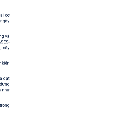
ai cơ
 ngày
ng và
ASES-
ụ xây
 kiến
a đạt
 dựng
h như
trong