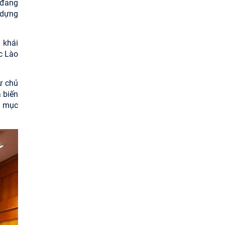
 đang
 dựng
 khái
c Lào
ự chủ
a biến
ụ mục