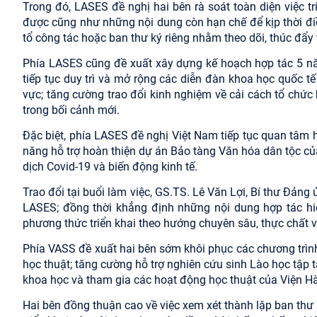
Trong đó, LASES đề nghị hai bên rà soát toàn diện việc t
được cũng như những nội dung còn hạn chế để kịp thời điề
tổ công tác hoặc ban thư ký riêng nhằm theo dõi, thúc đẩy v
Phía LASES cũng đề xuất xây dựng kế hoạch hợp tác 5 năm
tiếp tục duy trì và mở rộng các diễn đàn khoa học quốc t
vực; tăng cường trao đổi kinh nghiệm về cải cách tổ chứ
trong bối cảnh mới.
Đặc biệt, phía LASES đề nghị Việt Nam tiếp tục quan tâm h
năng hỗ trợ hoàn thiện dự án Bảo tàng Văn hóa dân tộc c
dịch Covid-19 và biến động kinh tế.
Trao đổi tại buổi làm việc, GS.TS. Lê Văn Lợi, Bí thư Đảng 
LASES; đồng thời khẳng định những nội dung hợp tác hiệ
phương thức triển khai theo hướng chuyên sâu, thực chất v
Phía VASS đề xuất hai bên sớm khôi phục các chương trìn
học thuật; tăng cường hỗ trợ nghiên cứu sinh Lào học tập tạ
khoa học và tham gia các hoạt động học thuật của Viện H
Hai bên đồng thuận cao về việc xem xét thành lập ban th