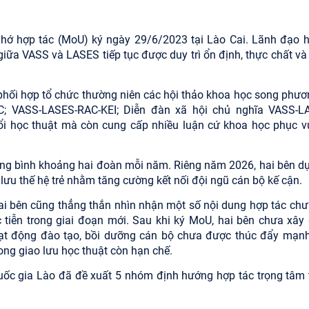
 nhớ hợp tác (MoU) ký ngày 29/6/2023 tại Lào Cai. Lãnh đạo h
giữa VASS và LASES tiếp tục được duy trì ổn định, thực chất và
 phối hợp tổ chức thường niên các hội thảo khoa học song phươ
 VASS-LASES-RAC-KEI; Diễn đàn xã hội chủ nghĩa VASS-L
ổi học thuật mà còn cung cấp nhiều luận cứ khoa học phục v
rung bình khoảng hai đoàn mỗi năm. Riêng năm 2026, hai bên dự
o lưu thế hệ trẻ nhằm tăng cường kết nối đội ngũ cán bộ kế cận.
 hai bên cũng thẳng thắn nhìn nhận một số nội dung hợp tác chư
 tiễn trong giai đoạn mới. Sau khi ký MoU, hai bên chưa xây
oạt động đào tạo, bồi dưỡng cán bộ chưa được thúc đẩy mạn
rong giao lưu học thuật còn hạn chế.
 Quốc gia Lào đã đề xuất 5 nhóm định hướng hợp tác trọng tâm 