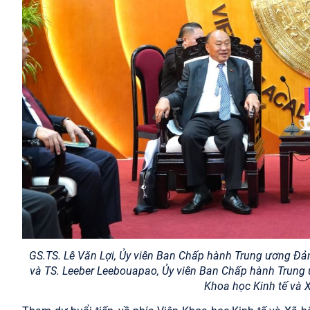
GS.TS. Lê Văn Lợi, Ủy viên Ban Chấp hành Trung ương Đản
và TS. Leeber Leebouapao, Ủy viên Ban Chấp hành Trung
Khoa học Kinh tế và X