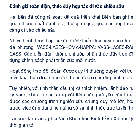
Đánh giá toàn diện, thúc đẩy hợp tác đi vào chiều sâu
Hai bên đã cùng rà soát kết quả triển khai Biên bản ghi
quan thống nhất đánh giá, thời gian qua, quan hệ hợp tác 
càng đi vào chiều sâu.
Nhiều hoạt động hợp tác đã được triển khai hiệu quả như
đa phương: VASS-LASES-HCMA-NAPPA; VASS-LASES-RAC;
CASS. Các diễn đàn không chỉ góp phần thúc đẩy trao đ
dựng chính sách phát triển của mỗi nước.
Hoạt động trao đổi đoàn được duy trì thường xuyên với t
triển khai bốn đoàn trao đổi, trong đó có chương trình gia
Tuy nhiên, với tinh thần cầu thị và trách nhiệm, lãnh đạo
kỳ vọng, chưa tương xứng với tiềm năng và yêu cầu thực
được các chương trình nghiên cứu chung quy mô lớn; h
trước; việc ứng dụng nền tảng số và hình thức trực tuyến t
Tại buổi làm việc, phía Viện Khoa học Kinh tế và Xã hội
thời gian tới.