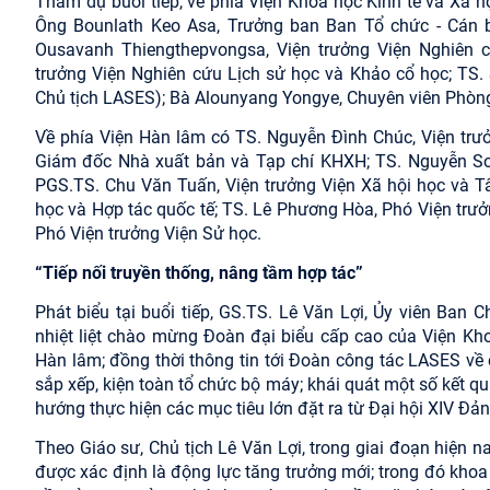
Tham dự buổi tiếp, về phía Viện Khoa học Kinh tế và Xã 
Ông Bounlath Keo Asa, Trưởng ban Ban Tổ chức - Cán 
Ousavanh Thiengthepvongsa, Viện trưởng Viện Nghiên c
trưởng Viện Nghiên cứu Lịch sử học và Khảo cổ học; TS
Chủ tịch LASES); Bà Alounyang Yongye, Chuyên viên Phòng
Về phía Viện Hàn lâm có TS. Nguyễn Đình Chúc, Viện trưở
Giám đốc Nhà xuất bản và Tạp chí KHXH; TS. Nguyễn Song
PGS.TS. Chu Văn Tuấn, Viện trưởng Viện Xã hội học và 
học và Hợp tác quốc tế; TS. Lê Phương Hòa, Phó Viện trư
Phó Viện trưởng Viện Sử học.
“Tiếp nối truyền thống, nâng tầm hợp tác”
Phát biểu tại buổi tiếp, GS.TS. Lê Văn Lợi, Ủy viên Ban
nhiệt liệt chào mừng Đoàn đại biểu cấp cao của Viện Kho
Hàn lâm; đồng thời thông tin tới Đoàn công tác LASES về
sắp xếp, kiện toàn tổ chức bộ máy; khái quát một số kết qu
hướng thực hiện các mục tiêu lớn đặt ra từ Đại hội XIV Đả
Theo Giáo sư, Chủ tịch Lê Văn Lợi, trong giai đoạn hiện 
được xác định là động lực tăng trưởng mới; trong đó khoa 