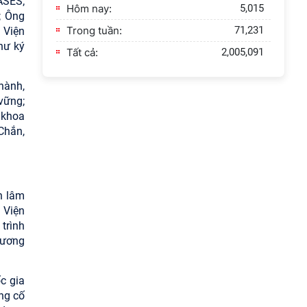
ASES;
Hôm nay:
5,015
; Ông
Trong tuần:
71,231
 Viện
hư ký
Tất cả:
2,005,091
hành,
vững;
 khoa
Chắn,
n lâm
 Viện
trình
phương
c gia
ng cố