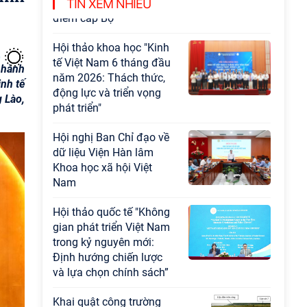
Chương trình khoa học và công nghệ trọng
TIN XEM NHIỀU
điểm cấp Bộ
Hội thảo khoa học "Kinh
tế Việt Nam 6 tháng đầu
 hành
năm 2026: Thách thức,
nh tế
động lực và triển vọng
 Lào,
phát triển"
Hội nghị Ban Chỉ đạo về
dữ liệu Viện Hàn lâm
Khoa học xã hội Việt
Nam
Hội thảo quốc tế "Không
gian phát triển Việt Nam
trong kỷ nguyên mới:
Định hướng chiến lược
và lựa chọn chính sách”
Khai quật công trường