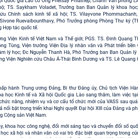
hội Quốc gia Lào có Ông Phetsay Phiathep, Chánh Văn phòng L
bộ; TS. Saykham Voladet, Trưởng ban Ban Quản lý khoa học
ứu Chính sách kinh tế xã hội; TS. Vilayvone Phommachanh,
. Sivone Ruevaibounthavy, Phó Trưởng phòng Phòng Thư ký (T
 Hợp tác quốc tế.
ng Viện Kinh tế Việt Nam và Thế giới; PGS. TS. Đinh Quang T
 Tùng, Viện trưởng Viện Địa lý nhân văn và Phát triển bền 
Tâm lý học; Đc Nguyễn Thanh Hà, Phó Trưởng ban Ban Quản lý
ởng Viện Nghiên cứu Châu Á-Thái Bình Dương và TS. Lê Quang 
 Chấp hành Trung ương Đảng, Bí thư Đảng ủy, Chủ tịch Viện Hà
a học Kinh tế và Xã hội Quốc gia Lào sang thăm, làm việc tại
 chức năng, nhiệm vụ và cơ cấu tổ chức mới của VASS sau quá 
ả nổi bật trong triển khai Nghị quyết Đại hội XIII của Đảng và 
ng Cộng sản Việt Nam.
nay, khoa học công nghệ, đổi mới sáng tạo và chuyển đổi số quố
học xã hội và nhân văn có vai trò đặc biệt quan trọng trong củ