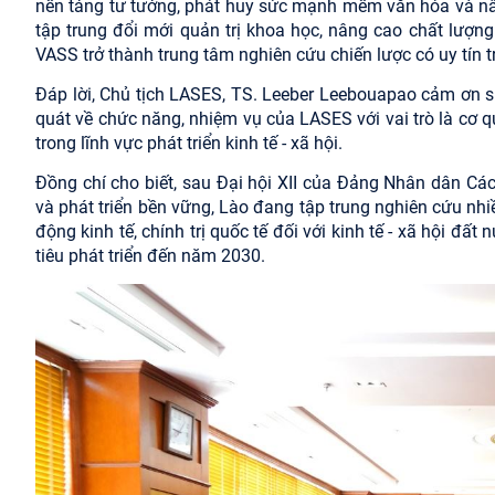
nền tảng tư tưởng, phát huy sức mạnh mềm văn hóa và nân
tập trung đổi mới quản trị khoa học, nâng cao chất lượn
VASS trở thành trung tâm nghiên cứu chiến lược có uy tín t
Đáp lời, Chủ tịch LASES, TS. Leeber Leebouapao cảm ơn sự 
quát về chức năng, nhiệm vụ của LASES với vai trò là cơ
trong lĩnh vực phát triển kinh tế - xã hội.
Đồng chí cho biết, sau Đại hội XII của Đảng Nhân dân Cá
và phát triển bền vững, Lào đang tập trung nghiên cứu nhiều
động kinh tế, chính trị quốc tế đối với kinh tế - xã hội 
tiêu phát triển đến năm 2030.