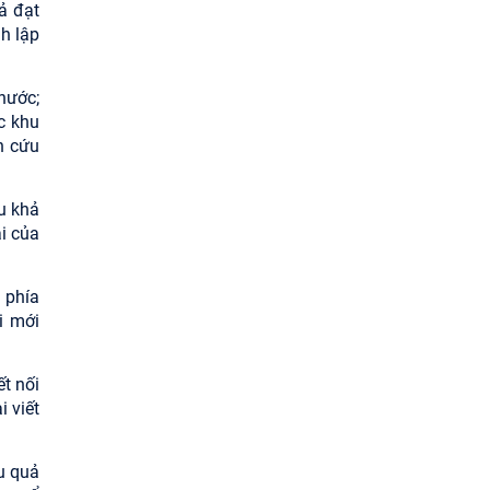
ả đạt
h lập
nước;
c khu
n cứu
u khả
i của
a phía
i mới
t nối
i viết
u quả