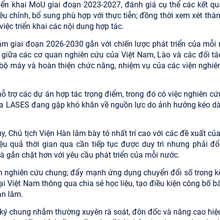
riển khai MoU giai đoạn 2023-2027, đánh giá cụ thể các kết qu
u chỉnh, bổ sung phù hợp với thực tiễn; đồng thời xem xét thàn
iệc triển khai các nội dung hợp tác.
 giai đoạn 2026-2030 gắn với chiến lược phát triển của mỗi 
ế giữa các cơ quan nghiên cứu của Việt Nam, Lào và các đối tá
c bộ máy và hoàn thiện chức năng, nhiệm vụ của các viện nghiê
ỗ trợ các dự án hợp tác trọng điểm, trong đó có việc nghiên cứ
ủa LASES đang gặp khó khăn về nguồn lực do ảnh hưởng kéo dà
ủy, Chủ tịch Viện Hàn lâm bày tỏ nhất trí cao với các đề xuất củ
u quả thời gian qua cần tiếp tục được duy trì nhưng phải đổ
à gắn chặt hơn với yêu cầu phát triển của mỗi nước.
h nghiên cứu chung; đẩy mạnh ứng dụng chuyển đổi số trong kế
i Việt Nam thông qua chia sẻ học liệu, tạo điều kiện công bố bà
àn lâm.
ư ký chung nhằm thường xuyên rà soát, đôn đốc và nâng cao hiệ