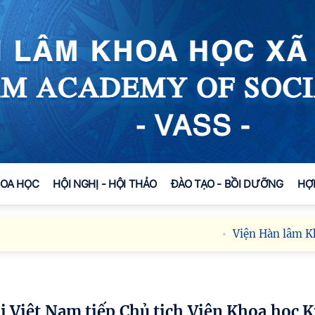
HOA HỌC
HỘI NGHỊ - HỘI THẢO
ĐÀO TẠO - BỒI DƯỠNG
HỢ
Viện Hàn lâm Khoa học 