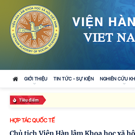
GIỚI THIỆU
TIN TỨC - SỰ KIỆN
NGHIÊN CỨU K
Tiêu điểm
HỢP TÁC QUỐC TẾ
Chủ tịch Viện Hàn lâm Khoa học xã hội Việt Nam tiếp Chủ tịch Viện Khoa học Kinh