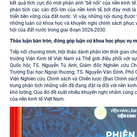
kết quả tích cực đó mới phản ánh "bề nổi" của nền kinh tế
phân tích các cân đối lớn của nền kinh tế, bởi đây mới 
triển bền vững của đất nước. Vì vậy, những nội dung được 
những luận cứ khoa học và khuyến nghị chính sách phục vụ 
hội của đất nước trong giai đoạn 2026-2030.
Thảo luận bàn tròn, đ
óng góp luận cứ khoa học
phục vụ m
Tiếp nối chương trình, Hội thảo dành phần lớn thời gian c
trưởng Viện Kinh tế Việt Nam và Thế giới điều phối với 
Quốc hội; TS. Nguyễn Tú Anh, Giám đốc Nghiên cứu Chín
Trường Đại học Ngoại thương; TS. Nguyễn Văn Đính, Phó 
Viện Nghiên cứu Chính sách và Chiến lược (Ban Chính sách,
trung phân tích những vấn đề đang đặt ra đối với nền kinh 
khó lường; Qua đó đề xuất nhiều khuyến nghị nhằm củng c
của nền kinh tế Việt Nam.