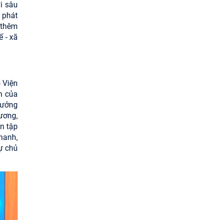
i sâu
 phát
 thêm
 - xã
 Viện
h của
rưởng
ương,
n tập
nhanh,
ự chủ