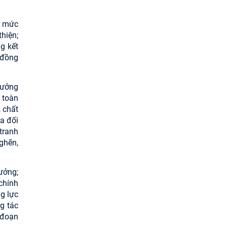
t mức
hiện;
g kết
 đồng
rưởng
 toàn
 chất
a đối
tranh
ghẽn,
ưởng;
chính
g lực
g tác
 đoạn