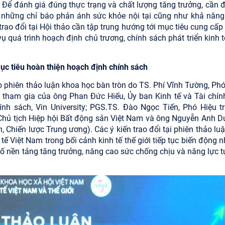
. Để đánh giá đúng thực trạng và chất lượng tăng trưởng, cần đ
là những chỉ báo phản ánh sức khỏe nội tại cũng như khả năng
trao đổi tại Hội thảo cần tập trung hướng tới mục tiêu cung cấp
quá trình hoạch định chủ trương, chính sách phát triển kinh tế
ục tiêu
hoàn thiện hoạch định chính sách
ho phiên thảo luận khoa học bàn tròn do TS. Phí Vĩnh Tường, Phó
sự tham gia của ông Phan Đức Hiếu, Ủy ban Kinh tế và Tài chín
h sách, Vin University; PGS.TS. Đào Ngọc Tiến, Phó Hiệu t
Chủ tịch Hiệp hội Bất động sản Việt Nam và ông Nguyễn Anh D
 Chiến lược Trung ương). Các ý kiến trao đổi tại phiên thảo luậ
tế Việt Nam trong bối cảnh kinh tế thế giới tiếp tục biến động 
ố nền tảng tăng trưởng, nâng cao sức chống chịu và năng lực t