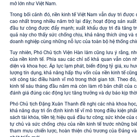
mở lớn như Việt Nam.
Trong bối cảnh đó, nền kinh tế Việt Nam vẫn duy trì đượ
cao nhất trong nhiều năm trở lại đây; hoạt động sản xuất 
đầu tư công được đẩy mạnh; xuất khẩu duy trì đà tăng tr
quả này cho thấy sức chống chịu, khả năng thích ứng và 
doanh nghiệp cùng những nỗ lực của toàn bộ hệ thống chín
Tuy nhiên, Phó Chủ tịch Viện Hàn lâm cũng lưu ý rằng, n
của nền kinh tế. Phía sau các chỉ số khả quan vẫn còn n
diện và khoa học. Áp lực lạm phát, biến động tỷ giá, xu h
lượng tín dụng, khả năng hấp thụ vốn của nền kinh tế cũng
với công tác điều hành vĩ mô trong thời gian tới. Theo đó
kinh tế sáu tháng đầu năm mà còn làm rõ bản chất của cá
đánh giá đúng các động lực tăng trưởng và dự báo kịp thời 
Phó Chủ tịch Đặng Xuân Thanh đề nghị các nhà khoa học, c
khả năng duy trì ổn định kinh tế vĩ mô trong điều kiện ph
sách tài khóa, tiền tệ; hiệu quả đầu tư công; sức khỏe c
tự chủ và sức chống chịu của nền kinh tế trước những bi
tham mưu chiến lược, hoàn thiện chủ trương của Đảng và c