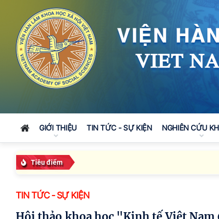
GIỚI THIỆU
TIN TỨC - SỰ KIỆN
NGHIÊN CỨU K
Tiêu điểm
TIN TỨC - SỰ KIỆN
Hội thảo khoa học "Kinh tế Việt Nam 6 tháng đầu năm 2026: Thách thức, động lực