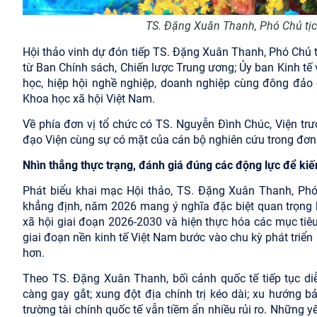
TS. Đặng Xuân Thanh, Phó Chủ tị
Hội thảo vinh dự đón tiếp TS. Đặng Xuân Thanh, Phó Chủ 
từ Ban Chính sách, Chiến lược Trung ương; Ủy ban Kinh tế 
học, hiệp hội nghề nghiệp, doanh nghiệp cùng đông đảo 
Khoa học xã hội Việt Nam.
Về phía đơn vị tổ chức có TS. Nguyễn Đình Chúc, Viện trư
đạo Viện cùng sự có mặt của cán bộ nghiên cứu trong đơn 
Nhìn thẳng thực trạng, đánh giá đúng các động lực để kiế
Phát biểu khai mạc Hội thảo, TS. Đặng Xuân Thanh, Phó
khẳng định, năm 2026 mang ý nghĩa đặc biệt quan trọng khi
xã hội giai đoạn 2026-2030 và hiện thực hóa các mục tiê
giai đoạn nền kinh tế Việt Nam bước vào chu kỳ phát triể
hơn.
Theo TS. Đặng Xuân Thanh, bối cảnh quốc tế tiếp tục diễ
càng gay gắt; xung đột địa chính trị kéo dài; xu hướng 
trường tài chính quốc tế vẫn tiềm ẩn nhiều rủi ro. Những y