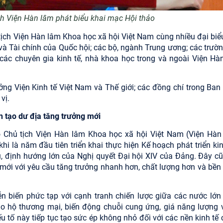
ch Viện Hàn lâm
phát biểu khai mạc Hội thảo
tịch Viện Hàn lâm Khoa học xã hội Việt Nam cùng nhiều đại biể
và Tài chính của Quốc hội; các bộ, ngành Trung ương; các trườn
các chuyên gia kinh tế, nhà khoa học trong và ngoài Viện Hà
ởng Viện Kinh tế Việt Nam và Thế giới; các đồng chí trong Ban
vị.
n tạo dư địa tăng trưởng mới
 Chủ tịch Viện Hàn lâm Khoa học xã hội Việt Nam (Viện Hàn
 là năm đầu tiên triển khai thực hiện Kế hoạch phát triển kinh
u, định hướng lớn của Nghị quyết Đại hội XIV của Đảng. Đây cũ
n mới với yêu cầu tăng trưởng nhanh hơn, chất lượng hơn và bền
n biến phức tạp với cạnh tranh chiến lược giữa các nước lớn
bảo hộ thương mại, biến động chuỗi cung ứng, giá năng lượng v
ếu tố này tiếp tục tạo sức ép không nhỏ đối với các nền kinh tế