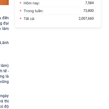
Hôm nay:
7,584
Trong tuần:
73,800
u đến
Tất cả:
2,007,660
g đại
n lâm
 Lãnh
 lâm)
 tế -
ng là
 vững
 ngày
à thị
 có độ