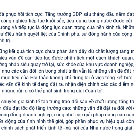
c đà phục hồi tích cực. Tăng trưởng GDP sáu tháng đầu năm đạ
công nghiệp tiếp tục khởi sắc; tiêu dùng trong nước được cải t
ưởng và tiếp tục là động lực quan trọng của nền kinh tế. Nhữn
sự điều hành quyết liệt của Chính phủ, sự đồng hành của cộng
h trị.
hững kết quả tích cực chưa phản ánh đầy đủ chất lượng tăng t
hiều vấn đề cần tiếp tục được phân tích một cách khách quan,
ướng nhập siêu quay trở lại, sức khỏe của khu vực doanh nghiệp,
 như các cân đối lớn trong phát triển vẫn là những vấn đề đặt r
, mục tiêu của Hội thảo không chỉ dừng lại ở việc tổng kết bức 
c vấn đề kinh tế đang đặt ra, nhận diện chính xác các điểm n
những rủi ro có thể phát sinh trong giai đoạn tới.
huyên gia kinh tế tập trung trao đổi sâu về chất lượng tăng tr
ấn đấu đạt tốc độ tăng trưởng cao; những vấn đề đặt ra đối với 
ủa cộng đồng doanh nghiệp; cũng như các giải pháp nâng cao năn
ến động của tình hình thế giới, góp phần phục vụ hiệu quả côn
hính sách phát triển kinh tế - xã hội của Nhà nước trong giai