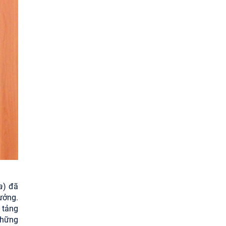
a
) đã
ưởng.
 tảng
những