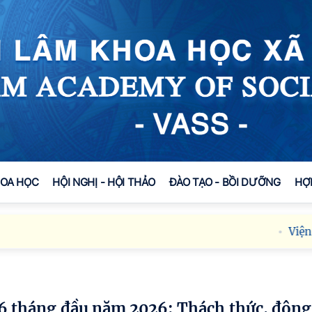
HOA HỌC
HỘI NGHỊ - HỘI THẢO
ĐÀO TẠO - BỒI DƯỠNG
HỢ
Viện Hàn lâ