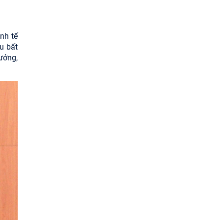
nh tế
u bất
ưởng,