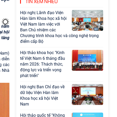
TIN XEM NHIỀU
đạo sự nghiệp xây dựng chủ nghĩa xã hội
Hội nghị Lãnh đạo Viện
Hàn lâm Khoa học xã hội
Việt Nam làm việc với
g năm
Ban Chủ nhiệm các
ại hội
Chương trình khoa học và công nghệ trọng
 tăng
điểm cấp Bộ
Hội thảo khoa học "Kinh
 Nam)
tế Việt Nam 6 tháng đầu
 diễn
năm 2026: Thách thức,
g các
động lực và triển vọng
à Nhà
phát triển"
Hội nghị Ban Chỉ đạo về
dữ liệu Viện Hàn lâm
Khoa học xã hội Việt
Nam
Hội thảo quốc tế "Không