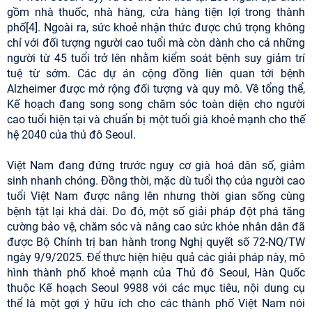
gồm nhà thuốc, nhà hàng, cửa hàng tiện lợi trong thành
phố[4]. Ngoài ra, sức khoẻ nhận thức được chú trọng không
chỉ với đối tượng người cao tuổi mà còn dành cho cả những
người từ 45 tuổi trở lên nhằm kiểm soát bệnh suy giảm trí
tuệ từ sớm. Các dự án cộng đồng liên quan tới bệnh
Alzheimer được mở rộng đối tượng và quy mô. Về tổng thể,
Kế hoạch đang song song chăm sóc toàn diện cho người
cao tuổi hiện tại và chuẩn bị một tuổi già khoẻ mạnh cho thế
hệ 2040 của thủ đô Seoul.
Việt Nam đang đứng trước nguy cơ già hoá dân số, giảm
sinh nhanh chóng. Đồng thời, mặc dù tuổi thọ của người cao
tuổi Việt Nam được nâng lên nhưng thời gian sống cùng
bệnh tật lại khá dài. Do đó, một số giải pháp đột phá tăng
cường bảo vệ, chăm sóc và nâng cao sức khỏe nhân dân đã
được Bộ Chính trị ban hành trong Nghị quyết số 72-NQ/TW
ngày 9/9/2025. Để thực hiện hiệu quả các giải pháp này, mô
hình thành phố khoẻ mạnh của Thủ đô Seoul, Hàn Quốc
thuộc Kế hoạch Seoul 9988 với các mục tiêu, nội dung cụ
thể là một gợi ý hữu ích cho các thành phố Việt Nam nói