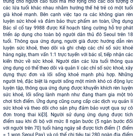
trung cho người cao tuổi mà mở rộng cho các đối tượng ở
các lứa tuổi khác nhau nhằm hướng thế hệ trẻ có một tuổi
già khoẻ mạnh. Bên cạnh việc tạo ra các không gian rèn
luyện sức khoẻ và đảm bảo thực phẩm an toàn, Ứng dụng
Bác sĩ cổ tay 9988 được Kế hoạch tăng cường hỗ trợ phát
triển áp dụng cho toàn bộ người dân thủ đô Seoul trên 18
tuổi. Thông qua ứng dụng, người già được hướng dẫn rèn
luyện sức khoẻ, theo dõi và ghi chép các chỉ số sức khoẻ
hàng ngày, tham vấn 1:1 trực tuyến với bác sĩ, tiếp nhận các
kiến thức về sức khoẻ. Người dân các lứa tuổi thông qua
ứng dụng có thể theo dõi và quản lí các chỉ số sức khoẻ, xây
dựng thực đơn và lối sống khoẻ mạnh phù hợp. Những
người trẻ, đặc biệt là người sống một mình khó có động lực
luyện tập, thông qua ứng dụng được khuyến khích rèn luyện
sức khoẻ, lối sống lành mạnh như đang tham gia một trò
chơi tích điểm. Ứng dụng cũng cung cấp các dịch vụ quản lí
sức khoẻ và theo dõi cho sản phụ đảm bảo vượt qua sự cô
đơn trong thai kì[3]. Người sử dụng ứng dụng được tích
điểm sau khi đi bộ với mức 8 ngàn bước (5 ngàn bước đối
với người trên 70) tuổi hàng ngày sẽ được tích điểm (1 điểm
= 1 won Seoul Pay) và có thể chi tiêu tại 280 ngàn địa điểm