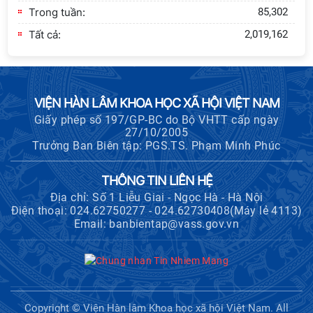
Trong tuần:
85,302
Tất cả:
2,019,162
VIỆN HÀN LÂM KHOA HỌC XÃ HỘI VIỆT NAM
Giấy phép số 197/GP-BC do Bộ VHTT cấp ngày
27/10/2005
Trưởng Ban Biên tập: PGS.TS. Phạm Minh Phúc
THÔNG TIN LIÊN HỆ
Địa chỉ: Số 1 Liễu Giai - Ngọc Hà - Hà Nội
Điện thoại: 024.62750277 - 024.62730408(Máy lẻ 4113)
Email: banbientap@vass.gov.vn
Copyright © Viện Hàn lâm Khoa học xã hội Việt Nam. All