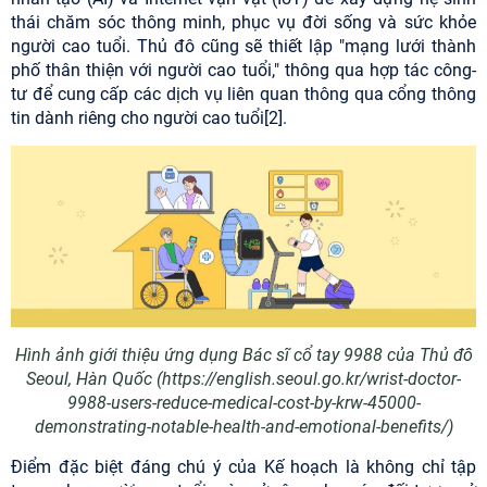
thái chăm sóc thông minh, phục vụ đời sống và sức khỏe
người cao tuổi. Thủ đô cũng sẽ thiết lập "mạng lưới thành
phố thân thiện với người cao tuổi," thông qua hợp tác công-
tư để cung cấp các dịch vụ liên quan thông qua cổng thông
tin dành riêng cho người cao tuổi[2].
Hình ảnh giới thiệu ứng dụng Bác sĩ cổ tay 9988 của Thủ đô
Seoul, Hàn Quốc (https://english.seoul.go.kr/wrist-doctor-
9988-users-reduce-medical-cost-by-krw-45000-
demonstrating-notable-health-and-emotional-benefits/)
Điểm đặc biệt đáng chú ý của Kế hoạch là không chỉ tập