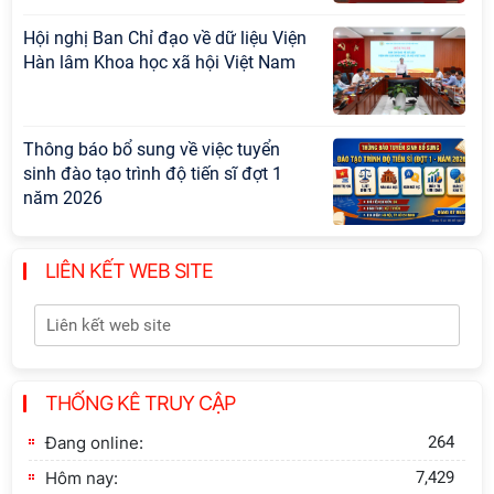
Hội nghị Ban Chỉ đạo về dữ liệu Viện
Hàn lâm Khoa học xã hội Việt Nam
Thông báo bổ sung về việc tuyển
sinh đào tạo trình độ tiến sĩ đợt 1
năm 2026
Hội thảo quốc tế "Không gian phát
LIÊN KẾT WEB SITE
triển Việt Nam trong kỷ nguyên mới:
Định hướng chiến lược và lựa chọn
chính sách”
Khai quật công trường khai thác đá
THỐNG KÊ TRUY CẬP
xây dựng Thành Nhà Hồ ở núi An
Tôn
Đang online:
264
Hôm nay:
7,429