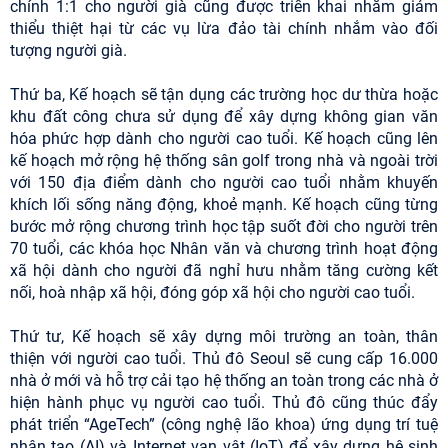
chính 1:1 cho người già cũng được triển khai nhằm giảm
thiểu thiệt hại từ các vụ lừa đảo tài chính nhắm vào đối
tượng người già.
Thứ ba, Kế hoạch sẽ tận dụng các trường học dư thừa hoặc
khu đất công chưa sử dụng để xây dựng không gian văn
hóa phức hợp dành cho người cao tuổi. Kế hoạch cũng lên
kế hoạch mở rộng hệ thống sân golf trong nhà và ngoài trời
với 150 địa điểm dành cho người cao tuổi nhằm khuyến
khích lối sống năng động, khoẻ mạnh. Kế hoạch cũng từng
bước mở rộng chương trình học tập suốt đời cho người trên
70 tuổi, các khóa học Nhân văn và chương trình hoạt động
xã hội dành cho người đã nghỉ hưu nhằm tăng cường kết
nối, hoà nhập xã hội, đóng góp xã hội cho người cao tuổi.
Thứ tư, Kế hoạch sẽ xây dựng môi trường an toàn, thân
thiện với người cao tuổi. Thủ đô Seoul sẽ cung cấp 16.000
nhà ở mới và hỗ trợ cải tạo hệ thống an toàn trong các nhà ở
hiện hành phục vụ người cao tuổi. Thủ đô cũng thúc đẩy
phát triển “AgeTech” (công nghệ lão khoa) ứng dụng trí tuệ
nhân tạo (AI) và Internet vạn vật (IoT) để xây dựng hệ sinh