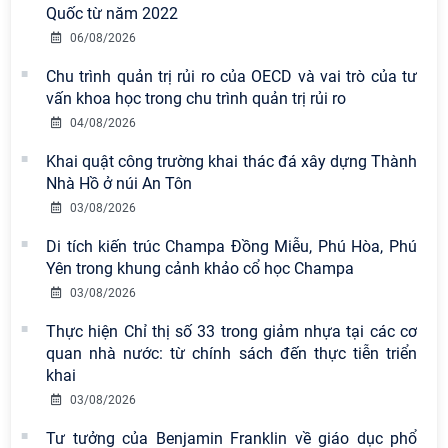
Quốc từ năm 2022
06/08/2026
Chu trình quản trị rủi ro của OECD và vai trò của tư
vấn khoa học trong chu trình quản trị rủi ro
04/08/2026
Khai quật công trường khai thác đá xây dựng Thành
Nhà Hồ ở núi An Tôn
Viện Hàn lâm Khoa học xã hội Việt
03/08/2026
Nam có 02 tác phẩm đạt giải khuyến
Di tích kiến trúc Champa Đồng Miễu, Phú Hòa, Phú
khích tại Cuộc thi chính luận bảo vệ
Yên trong khung cảnh khảo cổ học Champa
nền tảng tư tưởng của Đảng năm
2026
03/08/2026
Thực hiện Chỉ thị số 33 trong giảm nhựa tại các cơ
Viện Hàn lâm Khoa học xã hội Việt
quan nhà nước: từ chính sách đến thực tiễn triển
Nam công bố các quyết định về
khai
công tác cán bộ
03/08/2026
Chi bộ Viện Sử học tổ chức Tọa đàm
Tư tưởng của Benjamin Franklin về giáo dục phổ