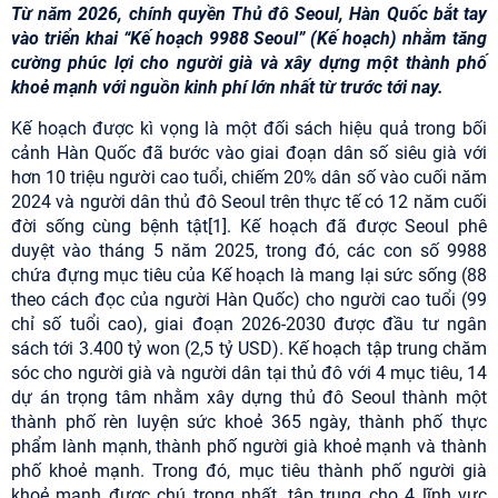
Từ năm 2026, chính quyền Thủ đô Seoul, Hàn Quốc bắt tay
vào triển khai “Kế hoạch 9988 Seoul” (Kế hoạch) nhằm tăng
cường phúc lợi cho người già và xây dựng một thành phố
khoẻ mạnh với nguồn kinh phí lớn nhất từ trước tới nay.
Kế hoạch được kì vọng là một đối sách hiệu quả trong bối
cảnh Hàn Quốc đã bước vào giai đoạn dân số siêu già với
hơn 10 triệu người cao tuổi, chiếm 20% dân số vào cuối năm
2024 và người dân thủ đô Seoul trên thực tế có 12 năm cuối
đời sống cùng bệnh tật[1]. Kế hoạch đã được Seoul phê
duyệt vào tháng 5 năm 2025, trong đó, các con số 9988
chứa đựng mục tiêu của Kế hoạch là mang lại sức sống (88
theo cách đọc của người Hàn Quốc) cho người cao tuổi (99
chỉ số tuổi cao), giai đoạn 2026-2030 được đầu tư ngân
sách tới 3.400 tỷ won (2,5 tỷ USD). Kế hoạch tập trung chăm
sóc cho người già và người dân tại thủ đô với 4 mục tiêu, 14
dự án trọng tâm nhằm xây dựng thủ đô Seoul thành một
thành phố rèn luyện sức khoẻ 365 ngày, thành phố thực
phẩm lành mạnh, thành phố người già khoẻ mạnh và thành
phố khoẻ mạnh. Trong đó, mục tiêu thành phố người già
khoẻ mạnh được chú trọng nhất, tập trung cho 4 lĩnh vực