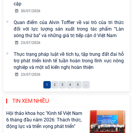
chuyên đề: Đẩy mạnh học tập, thực
cập
hành tư tưởng, đạo đức, phương
30/07/2026
pháp, phong cách Hồ Chí Minh trong
Quan điểm của Alvin Toffler về vai trò của tri thức
giai đoạn phát triển mới
đối với lực lượng sản xuất trong tác phẩm “Làn
Hội thảo khoa học quốc tế “Không
sóng thứ ba” và những giá trị tiếp cận ở Việt Nam
gian phát triển Việt Nam trong kỷ
23/07/2026
nguyên mới: Định hướng chiến lược
Thực trạng pháp luật về tích tụ, tập trung đất đai hỗ
và lựa chọn chính sách” sẽ diễn ra
trợ phát triển kinh tế tuần hoàn trong lĩnh vực nông
vào thứ ba, ngày 28/7/2026
nghiệp và một số kiến nghị hoàn thiện
Hội nghị Lãnh đạo Viện Hàn lâm
23/07/2026
Khoa học xã hội Việt Nam làm việc
1
2
3
4
5
...
với Ban Chủ nhiệm các Chương trình
khoa học và công nghệ trọng điểm
cấp Bộ
TIN XEM NHIỀU
Hội thảo khoa học "Kinh tế Việt Nam
6 tháng đầu năm 2026: Thách thức,
động lực và triển vọng phát triển"