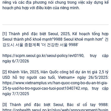
riêng và các địa phương nói chung trong việc xây dựng kế
hoạch phù hợp với điều kiện của riêng mình.
[1] Thành phố đặc biệt Seoul, 2025, Kế hoạch tổng hợp
Seoul thành phố khoẻ mạnh”9988 Seoul khoẻ mạnh hơn” 건
강도시 서울 종합계획 '더 건강한 서울 9988'
https://scpm.seoul.go.kr/seoul-policy/evt0190, truy cập
ngày 6/7/2026
[2] Khánh Vân, 2025, Hàn Quốc công bố dự án trị giá 2,5 tỷ
USD hỗ trợ người cao tuổi, Vietnam+ ngày 26/5/2025:
https://www.vietnamplus.vn/han-quoc-cong-bo-du-an-tri-gia-
25-ty-usd-ho-tro-nguoi-cao-tuoi-post1040742.vnp, truy cập
ngày 7/7/2025
[3] Thành phố đặc biệt Seoul, Bác sĩ cổ tay 9988:
https://onhealth.seoul.go.kr/plus/web/announcement/busin