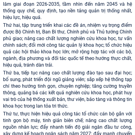
lâm giai đoạn 2026-2035, tầm nhìn đến năm 2045 và hệ
thống quy chế, quy định, tạo nền tảng quản trị thống nhất,
hiệu lực, hiệu quả.
Thứ hai, tập trung triển khai các đề án, nhiệm vụ trọng điểm
được Bộ Chính trị, Ban Bí thư, Chính phủ và Thủ tướng Chính
phủ giao; nâng cao chất lượng nghiên cứu khoa học, tư vấn
chính sách; đổi mới công tác quản lý khoa học; tổ chức hiệu
quả các hội thảo khoa học lớn; mở rộng hợp tác với các bộ,
ngành, địa phương và đối tác quốc tế theo hướng thực chất,
hiệu quả, tránh dàn trải.
Thứ ba, tiếp tục nâng cao chất lượng đào tạo sau đại học;
bổ sung, phát triển đội ngũ giảng viên; sắp xếp hệ thống tạp
chí theo hướng tinh gọn, chuyên nghiệp; tăng cường truyền
thông, quảng bá các kết quả nghiên cứu khoa học, phát huy
vai trò của hệ thống xuất bản, thư viện, bảo tàng và thông tin
khoa học trong lan tỏa tri thức.
Thứ tư, thực hiện hiệu quả công tác tổ chức cán bộ gắn với
tinh gọn bộ máy, tinh giản biên chế; nâng cao chất lượng
nguồn nhân lực; đẩy nhanh tiến độ giải ngân đầu tư công,
xây dựng kế hoạch ngân sách năm 2027; đẩy mạnh chuyển