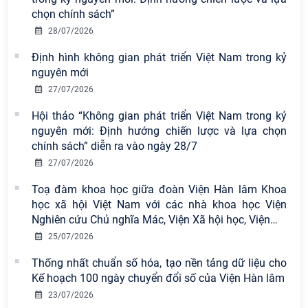
chọn chính sách”
28/07/2026
Định hình không gian phát triển Việt Nam trong kỷ
nguyên mới
27/07/2026
Hội thảo “Không gian phát triển Việt Nam trong kỷ
nguyên mới: Định hướng chiến lược và lựa chọn
Viện Hàn lâm Khoa học xã hội Việt
chính sách” diễn ra vào ngày 28/7
Nam có 02 tác phẩm đạt giải khuyến
27/07/2026
khích tại Cuộc thi chính luận bảo vệ
Toạ đàm khoa học giữa đoàn Viện Hàn lâm Khoa
nền tảng tư tưởng của Đảng năm
học xã hội Việt Nam với các nhà khoa học Viện
2026
Nghiên cứu Chủ nghĩa Mác, Viện Xã hội học, Viện
…
Viện Hàn lâm Khoa học xã hội Việt
25/07/2026
Nam công bố các quyết định về
Thống nhất chuẩn số hóa, tạo nền tảng dữ liệu cho
công tác cán bộ
Kế hoạch 100 ngày chuyển đổi số của Viện Hàn lâm
23/07/2026
Chi bộ Viện Sử học tổ chức Tọa đàm