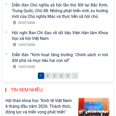
chuyên đề: Đẩy mạnh học tập, thực
Diễn đàn Chủ nghĩa xã hội lần thứ XIII tại Bắc Kinh,
hành tư tưởng, đạo đức, phương
Trung Quốc, Chủ đề: Những phát triển mới, xu hướng
pháp, phong cách Hồ Chí Minh trong
mới của Chủ nghĩa Mác và thực tiễn xã hội chủ
giai đoạn phát triển mới
23/07/2026
Hội thảo khoa học quốc tế “Không
Hội nghị Ban Chỉ đạo về dữ liệu Viện Hàn lâm Khoa
gian phát triển Việt Nam trong kỷ
học xã hội Việt Nam
nguyên mới: Định hướng chiến lược
14/07/2026
và lựa chọn chính sách” sẽ diễn ra
Diễn đàn “Kích hoạt tăng trưởng: Chính sách vi mô
vào thứ ba, ngày 28/7/2026
đột phá và mục tiêu hai con số”
Hội nghị Lãnh đạo Viện Hàn lâm
14/07/2026
Khoa học xã hội Việt Nam làm việc
1
2
3
4
5
...
với Ban Chủ nhiệm các Chương trình
khoa học và công nghệ trọng điểm
cấp Bộ
TIN XEM NHIỀU
Hội thảo khoa học "Kinh tế Việt Nam
6 tháng đầu năm 2026: Thách thức,
động lực và triển vọng phát triển"