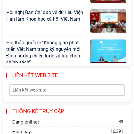
Hội nghị Ban Chỉ đạo về dữ liệu Viện
Hàn lâm Khoa học xã hội Việt Nam
Hội thảo quốc tế "Không gian phát
triển Việt Nam trong kỷ nguyên mới:
Định hướng chiến lược và lựa chọn
chính sách”
LIÊN KẾT WEB SITE
Thông báo bổ sung về việc tuyển
sinh đào tạo trình độ tiến sĩ đợt 1
năm 2026
Khai quật công trường khai thác đá
THỐNG KÊ TRUY CẬP
xây dựng Thành Nhà Hồ ở núi An
Tôn
Đang online:
89
Hôm nay:
10,391