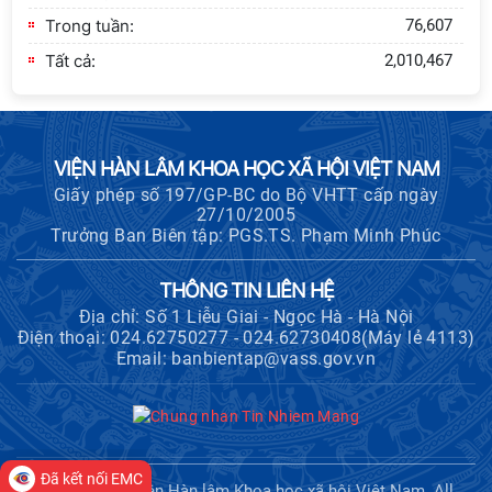
Trong tuần:
76,607
Tất cả:
2,010,467
VIỆN HÀN LÂM KHOA HỌC XÃ HỘI VIỆT NAM
Giấy phép số 197/GP-BC do Bộ VHTT cấp ngày
27/10/2005
Trưởng Ban Biên tập: PGS.TS. Phạm Minh Phúc
THÔNG TIN LIÊN HỆ
Địa chỉ: Số 1 Liễu Giai - Ngọc Hà - Hà Nội
Điện thoại: 024.62750277 - 024.62730408(Máy lẻ 4113)
Email: banbientap@vass.gov.vn
Đã kết nối EMC
Copyright © Viện Hàn lâm Khoa học xã hội Việt Nam. All