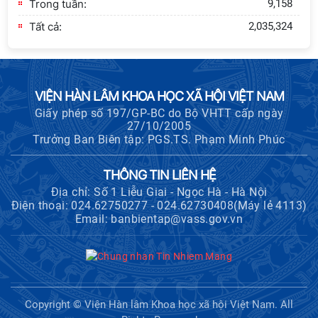
Trong tuần:
9,158
Tất cả:
2,035,324
VIỆN HÀN LÂM KHOA HỌC XÃ HỘI VIỆT NAM
Giấy phép số 197/GP-BC do Bộ VHTT cấp ngày
27/10/2005
Trưởng Ban Biên tập: PGS.TS. Phạm Minh Phúc
THÔNG TIN LIÊN HỆ
Địa chỉ: Số 1 Liễu Giai - Ngọc Hà - Hà Nội
Điện thoại: 024.62750277 - 024.62730408(Máy lẻ 4113)
Email: banbientap@vass.gov.vn
Copyright © Viện Hàn lâm Khoa học xã hội Việt Nam. All