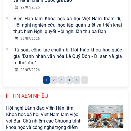
và Hành chính Quốc gia Lào
Chi bộ Viện Sử học tổ chức Tọa đàm
29/07/2026
chuyên đề: Đẩy mạnh học tập, thực
hành tư tưởng, đạo đức, phương
Viện Hàn lâm Khoa học xã hội Việt Nam tham dự
pháp, phong cách Hồ Chí Minh trong
Hội nghị nghiên cứu, học tập, quán triệt và triển khai
giai đoạn phát triển mới
thực hiện Nghị quyết Hội nghị lần thứ ba Ban
29/07/2026
Hội thảo khoa học quốc tế “Không
gian phát triển Việt Nam trong kỷ
Rà soát công tác chuẩn bị Hội thảo khoa học quốc
nguyên mới: Định hướng chiến lược
gia "Danh nhân văn hóa Lê Quý Đôn - Di sản và giá
và lựa chọn chính sách” sẽ diễn ra
trị thời đại"
vào thứ ba, ngày 28/7/2026
28/07/2026
Thông báo bổ sung về việc tuyển
1
2
3
4
5
...
sinh đào tạo trình độ tiến sĩ đợt 1
năm 2026
TIN XEM NHIỀU
Hội nghị Lãnh đạo Viện Hàn lâm
Khoa học xã hội Việt Nam làm việc
với Ban Chủ nhiệm các Chương trình
khoa học và công nghệ trọng điểm