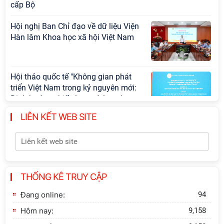
cấp Bộ
Hội nghị Ban Chỉ đạo về dữ liệu Viện
Hàn lâm Khoa học xã hội Việt Nam
Hội thảo quốc tế "Không gian phát
triển Việt Nam trong kỷ nguyên mới:
Định hướng chiến lược và lựa chọn
chính sách”
LIÊN KẾT WEB SITE
Khai quật công trường khai thác đá
xây dựng Thành Nhà Hồ ở núi An
Tôn
THỐNG KÊ TRUY CẬP
Lễ ký kết Thỏa thuận hợp tác giữa
Viện Hàn lâm Khoa học xã hội Việt
Đang online:
94
Nam và Tỉnh ủy Cao Bằng
Hôm nay:
9,158