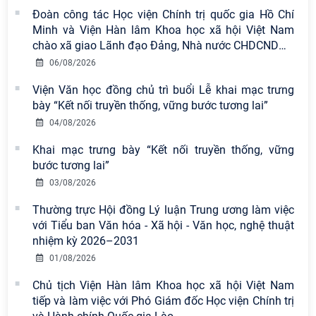
Đoàn công tác Học viện Chính trị quốc gia Hồ Chí
Minh và Viện Hàn lâm Khoa học xã hội Việt Nam
chào xã giao Lãnh đạo Đảng, Nhà nước CHDCND
…
06/08/2026
Viện Văn học đồng chủ trì buổi Lễ khai mạc trưng
bày “Kết nối truyền thống, vững bước tương lai”
04/08/2026
Khai mạc trưng bày “Kết nối truyền thống, vững
Viện Hàn lâm Khoa học xã hội Việt
bước tương lai”
Nam công bố các quyết định về
03/08/2026
công tác cán bộ
Thường trực Hội đồng Lý luận Trung ương làm việc
với Tiểu ban Văn hóa - Xã hội - Văn học, nghệ thuật
Viện Hàn lâm Khoa học xã hội Việt
nhiệm kỳ 2026–2031
Nam có 02 tác phẩm đạt giải khuyến
khích tại Cuộc thi chính luận bảo vệ
01/08/2026
nền tảng tư tưởng của Đảng năm
Chủ tịch Viện Hàn lâm Khoa học xã hội Việt Nam
2026
tiếp và làm việc với Phó Giám đốc Học viện Chính trị