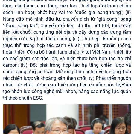
tầng, cân bằng, chủ động, kiến tạo; Thiết lập đối thoại chính
sách linh hoạt, phát huy vai trò "quốc gia hạng trung"; (ii)
Nâng cấp mô hình đầu tư, chuyển dịch từ "gia công" sang
"đồng sáng tạo"; Chuyển đổi tiêu chí thu hút FDI, thúc đẩy
liên kết chuỗi cung ứng nội địa và xây dựng các trung tâm
nghiên cứu & phát triển chung; (iii) Thu hẹp "khoảng cách
thực thi" trong hợp tác xanh và an ninh phi truyền thống,
hoàn thiện đồng bộ hành lang pháp lý tại Việt Nam, thiết lập
cơ chế giám sát độc lập, và hiện thực hóa hợp tác tín chỉ
carbon; (iv) Đột phá trong hợp tác hạ tầng chiến lược và
chuỗi cung ứng an toàn; Mở rộng định nghĩa về hạ tầng, hợp
tác chiến lược về khoáng sản then chốt; (v) Phát triển nguồn
nhân lực chất lượng cao thích ứng tiêu chuẩn quốc tế; Đào
tạo nhân lực công nghệ mũi nhọn, nâng cao năng lực quản
trị theo chuẩn ESG.