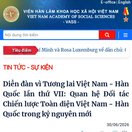
E-office
English
|
c tế "Hồ Chí Minh và Rosa Luxemburg về dân chủ: Giá trị lý 
Tiêu điểm
TIN TỨC - SỰ KIỆN
Diễn đàn vì Tương lai Việt Nam - Hàn
Quốc lần thứ VII: Quan hệ Đối tác
Chiến lược Toàn diện Việt Nam - Hàn
Quốc trong kỷ nguyên mới
30/06/2026