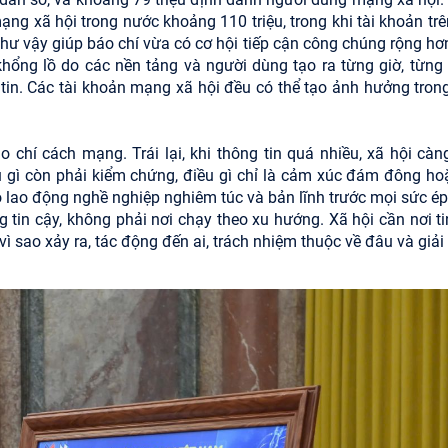
ạng xã hội trong nước khoảng 110 triệu, trong khi tài khoản trê
hư vậy giúp báo chí vừa có cơ hội tiếp cận công chúng rộng hơ
 khổng lồ do các nền tảng và người dùng tạo ra từng giờ, từng 
tin. Các tài khoản mạng xã hội đều có thể tạo ảnh hưởng tron
 chí cách mạng. Trái lại, khi thông tin quá nhiều, xã hội càn
ều gì còn phải kiểm chứng, điều gì chỉ là cảm xúc đám đông ho
độ lao động nghề nghiệp nghiêm túc và bản lĩnh trước mọi sức ép
 tin cậy, không phải nơi chạy theo xu hướng. Xã hội cần nơi ti
 vì sao xảy ra, tác động đến ai, trách nhiệm thuộc về đâu và giả