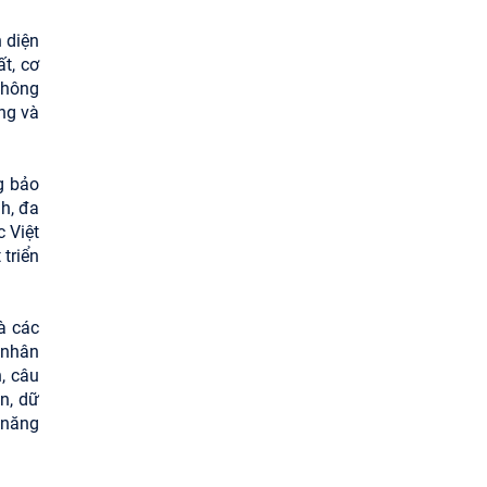
 diện
t, cơ
không
êng và
g bảo
h, đa
 Việt
 triển
à các
 nhân
, câu
n, dữ
 năng