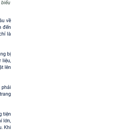
 biểu
âu về
h đến
hỉ là
ng bị
 liệu,
t lên
 phải
trang
g tiện
 lớn,
u. Khi