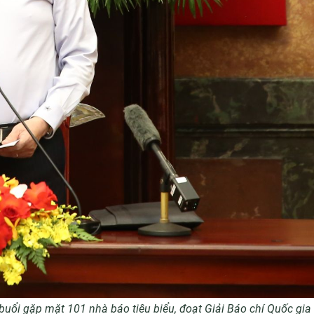
 buổi gặp mặt 101 nhà báo tiêu biểu, đoạt Giải Báo chí Quốc gia