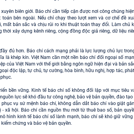
xuyên biên giới. Báo chí cần tiếp cận được nơi công chúng hiện
 toán bên ngoài. Nếu chỉ chạy theo lượt xem và cơ chế đề xuấ
, mất bản sắc và chịu rủi ro khi thuật toán thay đổi. Làm chủ 
g thời xây dựng kênh riêng, cộng đồng độc giả riêng, dữ liệu ri
 đầy đủ hơn. Báo chí cách mạng phải là lực lượng chủ lực tron
ĩa là khép kín. Việt Nam cần một nền báo chí đối ngoại số mạn
ệp của Việt Nam với thế giới bằng ngôn ngữ hiện đại và bản sắc
ại độc lập, tự chủ, tự cường, hòa bình, hữu nghị, hợp tác, phát
 phục.
iển bền vững. Kinh tế báo chí số không đối lập với mục tiêu v
 nguồn lực sẽ khó đầu tư công nghệ, bảo vệ bản quyền, đào tạo
ải phục vụ sứ mệnh báo chí, không dẫn dắt báo chí vào giật gân
rị - xã hội. Báo chí cần nguồn thu mới từ thuê bao số, bản quyề
 hình kinh tế báo chí số lành mạnh, báo chí sẽ khó giữ vững
h, kiểm chứng và bảo vệ bản quyền.