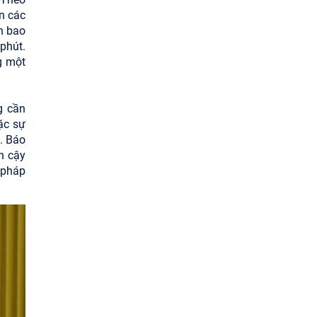
n các
n bao
phút.
g một
g cần
ặc sự
. Báo
n cậy
i pháp