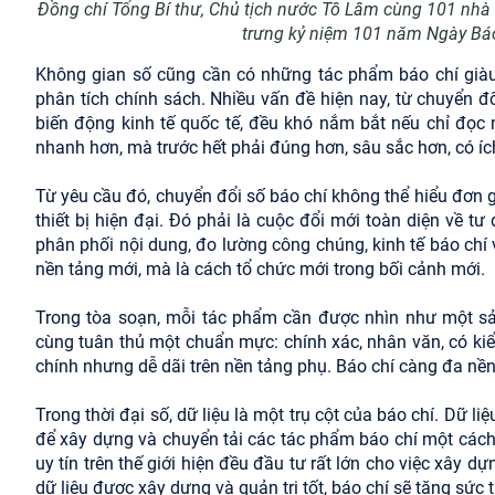
Đồng chí Tổng Bí thư, Chủ tịch nước Tô Lâm cùng 101 nhà b
trưng kỷ niệm 101 năm Ngày Bá
Không gian số cũng cần có những tác phẩm báo chí giàu 
phân tích chính sách. Nhiều vấn đề hiện nay, từ chuyển đ
biến động kinh tế quốc tế, đều khó nắm bắt nếu chỉ đọc n
nhanh hơn, mà trước hết phải đúng hơn, sâu sắc hơn, có íc
Từ yêu cầu đó, chuyển đổi số báo chí không thể hiểu đơn g
thiết bị hiện đại. Đó phải là cuộc đổi mới toàn diện về tư 
phân phối nội dung, đo lường công chúng, kinh tế báo chí 
nền tảng mới, mà là cách tổ chức mới trong bối cảnh mới.
Trong tòa soạn, mỗi tác phẩm cần được nhìn như một sản
cùng tuân thủ một chuẩn mực: chính xác, nhân văn, có kiể
chính nhưng dễ dãi trên nền tảng phụ. Báo chí càng đa nề
Trong thời đại số, dữ liệu là một trụ cột của báo chí. Dữ l
để xây dựng và chuyển tải các tác phẩm báo chí một cách 
uy tín trên thế giới hiện đều đầu tư rất lớn cho việc xây 
dữ liệu được xây dựng và quản trị tốt, báo chí sẽ tăng sức