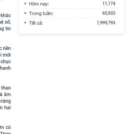
Hôm nay:
11,174
Trong tuần:
65,933
 khác
ệ số,
Tất cả:
1,999,793
ng tin
ác nền
i mới
 chục
nhanh
, thao
và âm
 càng
ổn hại
am có
 Theo