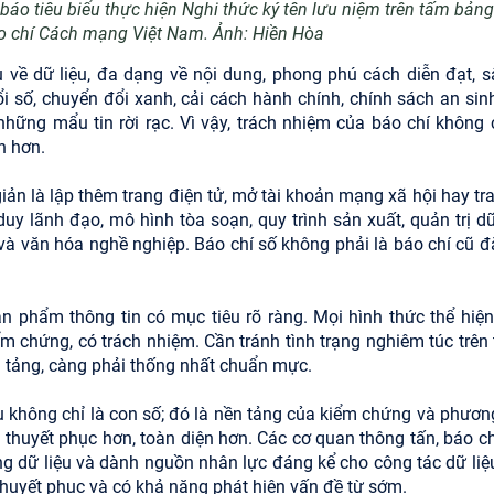
áo tiêu biểu thực hiện Nghi thức ký tên lưu niệm trên tấm bảng
o chí Cách mạng Việt Nam. Ảnh: Hiền Hòa
về dữ liệu, đa dạng về nội dung, phong phú cách diễn đạt, s
ổi số, chuyển đổi xanh, cải cách hành chính, chính sách an sin
hững mẩu tin rời rạc. Vì vậy, trách nhiệm của báo chí không c
h hơn.
iản là lập thêm trang điện tử, mở tài khoản mạng xã hội hay tra
duy lãnh đạo, mô hình tòa soạn, quy trình sản xuất, quản trị dữ
và văn hóa nghề nghiệp. Báo chí số không phải là báo chí cũ đặ
 phẩm thông tin có mục tiêu rõ ràng. Mọi hình thức thể hiện
m chứng, có trách nhiệm. Cần tránh tình trạng nghiêm túc trên 
n tảng, càng phải thống nhất chuẩn mực.
iệu không chỉ là con số; đó là nền tảng của kiểm chứng và phươn
thuyết phục hơn, toàn diện hơn. Các cơ quan thông tấn, báo chí
dựng dữ liệu và dành nguồn nhân lực đáng kể cho công tác dữ liệ
 thuyết phục và có khả năng phát hiện vấn đề từ sớm.