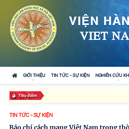
GIỚI THIỆU
TIN TỨC - SỰ KIỆN
NGHIÊN CỨU K
Tiêu điểm
TIN TỨC - SỰ KIỆN
Báo chí cách mạng Việt Nam trong thờ