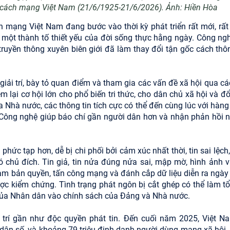
 cách mạng Việt Nam (21/6/1925-21/6/2026). Ảnh: Hiền Hòa
 mạng Việt Nam đang bước vào thời kỳ phát triển rất mới, rất
 một thành tố thiết yếu của đời sống thực hằng ngày. Công ngh
 truyền thông xuyên biên giới đã làm thay đổi tận gốc cách thô
 giải trí, bày tỏ quan điểm và tham gia các vấn đề xã hội qua c
 lại cơ hội lớn cho phổ biến tri thức, cho dân chủ xã hội và đổ
 Nhà nước, các thông tin tích cực có thể đến cùng lúc với hàng
. Công nghệ giúp báo chí gần người dân hơn và nhận phản hồi 
hức tạp hơn, dễ bị chi phối bởi cảm xúc nhất thời, tin sai lệch
ó chủ đích. Tin giả, tin nửa đúng nửa sai, mập mờ, hình ảnh 
phạm bản quyền, tấn công mạng và đánh cắp dữ liệu diễn ra ngày
 được kiểm chứng. Tình trạng phát ngôn bị cắt ghép có thể làm t
 của Nhân dân vào chính sách của Đảng và Nhà nước.
ị trí gần như độc quyền phát tin. Đến cuối năm 2025, Việt N
 dân số, và khoảng 79 triệu định danh người dùng mạng xã hội.