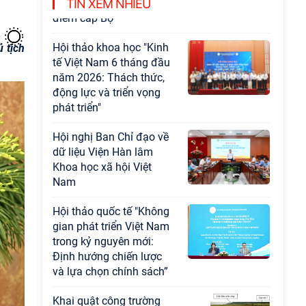
Chương trình khoa học và công nghệ trọng
TIN XEM NHIỀU
điểm cấp Bộ
Hội thảo khoa học "Kinh
ủ tịch
tế Việt Nam 6 tháng đầu
năm 2026: Thách thức,
động lực và triển vọng
phát triển"
Hội nghị Ban Chỉ đạo về
dữ liệu Viện Hàn lâm
Khoa học xã hội Việt
Nam
Hội thảo quốc tế "Không
gian phát triển Việt Nam
trong kỷ nguyên mới:
Định hướng chiến lược
và lựa chọn chính sách”
Khai quật công trường