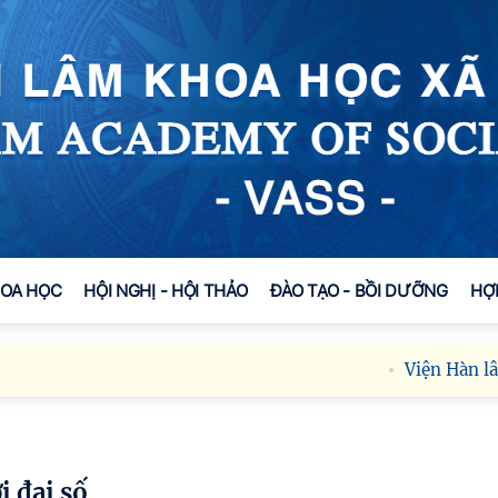
HOA HỌC
HỘI NGHỊ - HỘI THẢO
ĐÀO TẠO - BỒI DƯỠNG
HỢ
Viện Hàn lâm Khoa
i đại số