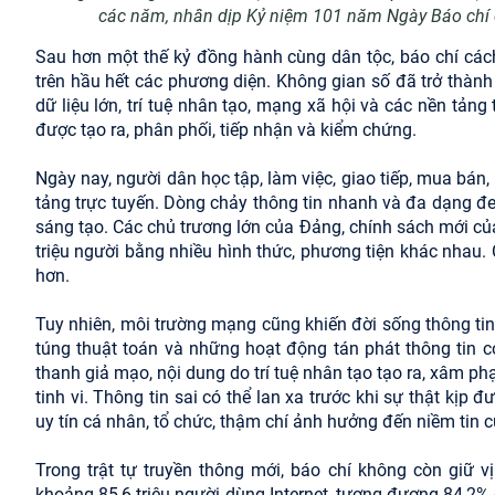
các năm, nhân dịp Kỷ niệm 101 năm Ngày Báo chí
Sau hơn một thế kỷ đồng hành cùng dân tộc, báo chí cách
trên hầu hết các phương diện. Không gian số đã trở thành
dữ liệu lớn, trí tuệ nhân tạo, mạng xã hội và các nền tảng
được tạo ra, phân phối, tiếp nhận và kiểm chứng.
Ngày nay, người dân học tập, làm việc, giao tiếp, mua bán,
tảng trực tuyến. Dòng chảy thông tin nhanh và đa dạng đem
sáng tạo. Các chủ trương lớn của Đảng, chính sách mới của
triệu người bằng nhiều hình thức, phương tiện khác nhau
hơn.
Tuy nhiên, môi trường mạng cũng khiến đời sống thông tin p
túng thuật toán và những hoạt động tán phát thông tin c
thanh giả mạo, nội dung do trí tuệ nhân tạo tạo ra, xâm 
tinh vi. Thông tin sai có thể lan xa trước khi sự thật kịp
uy tín cá nhân, tổ chức, thậm chí ảnh hưởng đến niềm tin
Trong trật tự truyền thông mới, báo chí không còn giữ v
khoảng 85,6 triệu người dùng Internet, tương đương 84,2%