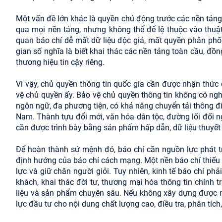
Một vấn đề lớn khác là quyền chủ động trước các nền tảng 
qua mọi nền tảng, nhưng không thể để lệ thuộc vào thuật
quan báo chí dễ mất dữ liệu độc giả, mất quyền phân phối
gian số nghĩa là biết khai thác các nền tảng toàn cầu, đồn
thương hiệu tin cậy riêng.
Vì vậy, chủ quyền thông tin quốc gia cần được nhận thức
vệ chủ quyền ấy. Bảo vệ chủ quyền thông tin không có ngh
ngôn ngữ, đa phương tiện, có khả năng chuyển tải thông đi
Nam. Thành tựu đổi mới, văn hóa dân tộc, đường lối đối ngo
cần được trình bày bằng sản phẩm hấp dẫn, dữ liệu thuyết
Để hoàn thành sứ mệnh đó, báo chí cần nguồn lực phát tr
định hướng của báo chí cách mạng. Một nền báo chí thiếu
lực và giữ chân người giỏi. Tuy nhiên, kinh tế báo chí ph
khách, khai thác đời tư, thương mại hóa thông tin chính t
liệu và sản phẩm chuyên sâu. Nếu không xây dựng được mô
lực đầu tư cho nội dung chất lượng cao, điều tra, phân tíc