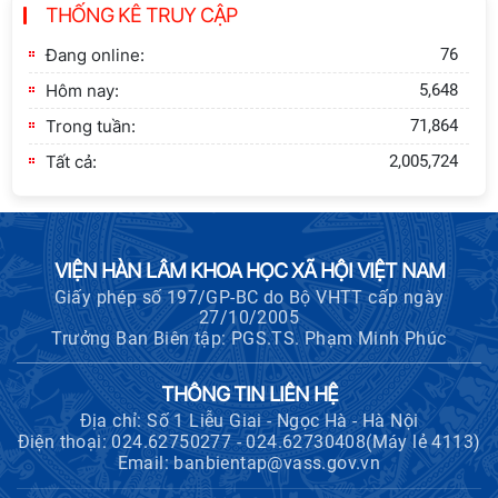
THỐNG KÊ TRUY CẬP
xây dựng Thành Nhà Hồ ở núi An
Tôn
Đang online:
76
Hôm nay:
5,648
Trong tuần:
71,864
Tất cả:
2,005,724
VIỆN HÀN LÂM KHOA HỌC XÃ HỘI VIỆT NAM
Giấy phép số 197/GP-BC do Bộ VHTT cấp ngày
27/10/2005
Trưởng Ban Biên tập: PGS.TS. Phạm Minh Phúc
THÔNG TIN LIÊN HỆ
Địa chỉ: Số 1 Liễu Giai - Ngọc Hà - Hà Nội
Điện thoại: 024.62750277 - 024.62730408(Máy lẻ 4113)
Email: banbientap@vass.gov.vn