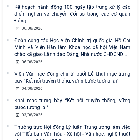
Kế hoạch hành động 100 ngày tập trung xử lý các
điểm nghẽn về chuyển đổi số trong các cơ quan
Đảng
06/08/2026
Đoàn công tác Học viện Chính trị quốc gia Hồ Chí
Minh và Viện Hàn lâm Khoa học xã hội Việt Nam
chào xã giao Lãnh đạo Đảng, Nhà nước CHDCND
…
06/08/2026
Viện Văn học đồng chủ trì buổi Lễ khai mạc trưng
bày “Kết nối truyền thống, vững bước tương lai”
Viện Hàn lâm Khoa học xã hội Việt
04/08/2026
Nam có 02 tác phẩm đạt giải khuyến
khích tại Cuộc thi chính luận bảo vệ
Khai mạc trưng bày “Kết nối truyền thống, vững
nền tảng tư tưởng của Đảng năm
bước tương lai”
2026
03/08/2026
Chi bộ Viện Sử học tổ chức Tọa đàm
Thường trực Hội đồng Lý luận Trung ương làm việc
chuyên đề: Đẩy mạnh học tập, thực
với Tiểu ban Văn hóa - Xã hội - Văn học, nghệ thuật
hành tư tưởng, đạo đức, phương