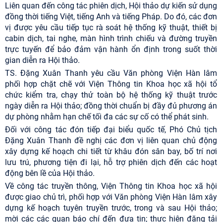
Liên quan đến công tác phiên dịch, Hội thảo dự kiến sử dụng
đồng thời tiếng Việt, tiếng Anh và tiếng Pháp. Do đó, các đơn
vị được yêu cầu tiếp tục rà soát hệ thống kỹ thuật, thiết bị
cabin dịch, tai nghe, màn hình trình chiếu và đường truyền
trực tuyến để bảo đảm vận hành ổn định trong suốt thời
gian diễn ra Hội thảo.
TS. Đặng Xuân Thanh yêu cầu Văn phòng Viện Hàn lâm
phối hợp chặt chẽ với Viện Thông tin Khoa học xã hội tổ
chức kiểm tra, chạy thử toàn bộ hệ thống kỹ thuật trước
ngày diễn ra Hội thảo; đồng thời chuẩn bị đầy đủ phương án
dự phòng nhằm hạn chế tối đa các sự cố có thể phát sinh.
Đối với công tác đón tiếp đại biểu quốc tế, Phó Chủ tịch
Đặng Xuân Thanh đề nghị các đơn vị liên quan chủ động
xây dựng kế hoạch chi tiết từ khâu đón sân bay, bố trí nơi
lưu trú, phương tiện đi lại, hỗ trợ phiên dịch đến các hoạt
động bên lề của Hội thảo.
Về công tác truyền thông, Viện Thông tin Khoa học xã hội
được giao chủ trì, phối hợp với Văn phòng Viện Hàn lâm xây
dựng kế hoạch tuyên truyền trước, trong và sau Hội thảo;
mời các các quan báo chí đến đưa tin; thực hiện đăng tải