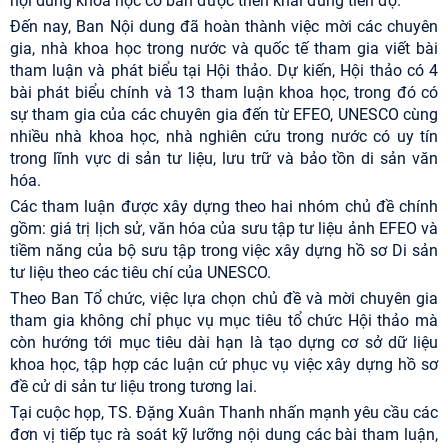
nội dung khoa học cơ bản được triển khai đúng tiến độ.
Đến nay, Ban Nội dung đã hoàn thành việc mời các chuyên
gia, nhà khoa học trong nước và quốc tế tham gia viết bài
tham luận và phát biểu tại Hội thảo. Dự kiến, Hội thảo có 4
bài phát biểu chính và 13 tham luận khoa học, trong đó có
sự tham gia của các chuyên gia đến từ EFEO, UNESCO cùng
nhiều nhà khoa học, nhà nghiên cứu trong nước có uy tín
trong lĩnh vực di sản tư liệu, lưu trữ và bảo tồn di sản văn
hóa.
Các tham luận được xây dựng theo hai nhóm chủ đề chính
gồm: giá trị lịch sử, văn hóa của sưu tập tư liệu ảnh EFEO và
tiềm năng của bộ sưu tập trong việc xây dựng hồ sơ Di sản
tư liệu theo các tiêu chí của UNESCO.
Theo Ban Tổ chức, việc lựa chọn chủ đề và mời chuyên gia
tham gia không chỉ phục vụ mục tiêu tổ chức Hội thảo mà
còn hướng tới mục tiêu dài hạn là tạo dựng cơ sở dữ liệu
khoa học, tập hợp các luận cứ phục vụ việc xây dựng hồ sơ
đề cử di sản tư liệu trong tương lai.
Tại cuộc họp, TS. Đặng Xuân Thanh nhấn mạnh yêu cầu các
đơn vị tiếp tục rà soát kỹ lưỡng nội dung các bài tham luận,