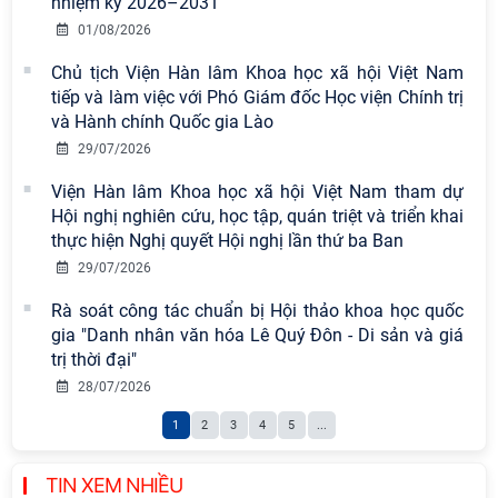
nhiệm kỳ 2026–2031
pháp, phong cách Hồ Chí Minh trong
01/08/2026
giai đoạn phát triển mới
Chủ tịch Viện Hàn lâm Khoa học xã hội Việt Nam
Hội thảo khoa học quốc tế “Không
tiếp và làm việc với Phó Giám đốc Học viện Chính trị
gian phát triển Việt Nam trong kỷ
và Hành chính Quốc gia Lào
nguyên mới: Định hướng chiến lược
29/07/2026
và lựa chọn chính sách” sẽ diễn ra
Viện Hàn lâm Khoa học xã hội Việt Nam tham dự
vào thứ ba, ngày 28/7/2026
Hội nghị nghiên cứu, học tập, quán triệt và triển khai
Tọa đàm Giao lưu chuyên đề về
thực hiện Nghị quyết Hội nghị lần thứ ba Ban
những kinh nghiệm quan trọng của
29/07/2026
Đảng Cộng sản Trung Quốc và Đảng
Rà soát công tác chuẩn bị Hội thảo khoa học quốc
Cộng sản Việt Nam trong lãnh đạo
gia "Danh nhân văn hóa Lê Quý Đôn - Di sản và giá
sự nghiệp xây dựng chủ nghĩa xã hội
trị thời đại"
Hội nghị Lãnh đạo Viện Hàn lâm
28/07/2026
Khoa học xã hội Việt Nam làm việc
1
2
3
4
5
...
với Ban Chủ nhiệm các Chương trình
khoa học và công nghệ trọng điểm
cấp Bộ
TIN XEM NHIỀU