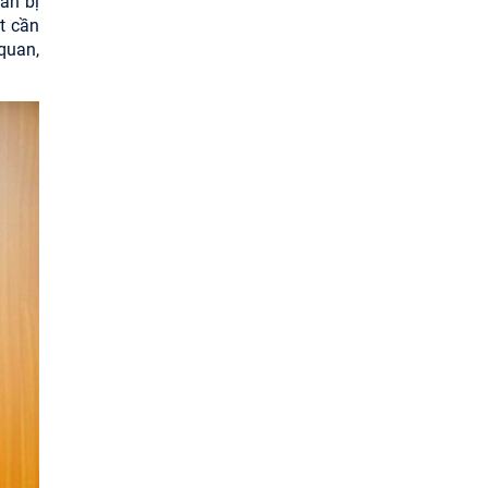
ẩn bị
t cần
quan,