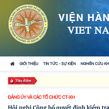
GIỚI THIỆU
TIN TỨC - SỰ KIỆN
NGHIÊN CỨU K
Tiêu điểm
ĐẢNG ỦY VÀ CÁC TỔ CHỨC CT-XH
Hội nghị Công bố quyết định kiểm tra, giám sát của Ban Thường vụ Đảng ủy và Ủy