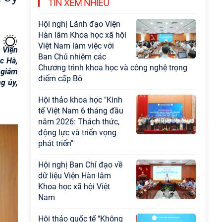
TIN XEM NHIỀU
đạo sự nghiệp xây dựng chủ nghĩa xã hội
Hội nghị Lãnh đạo Viện
Hàn lâm Khoa học xã hội
Việt Nam làm việc với
 Viện
Ban Chủ nhiệm các
c Hà,
Chương trình khoa học và công nghệ trọng
 giám
điểm cấp Bộ
g ủy,
Hội thảo khoa học "Kinh
tế Việt Nam 6 tháng đầu
năm 2026: Thách thức,
động lực và triển vọng
phát triển"
Hội nghị Ban Chỉ đạo về
dữ liệu Viện Hàn lâm
Khoa học xã hội Việt
Nam
Hội thảo quốc tế "Không