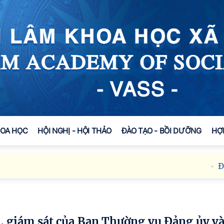
HOA HỌC
HỘI NGHỊ - HỘI THẢO
ĐÀO TẠO - BỒI DƯỠNG
HỢ
Đối thoạ