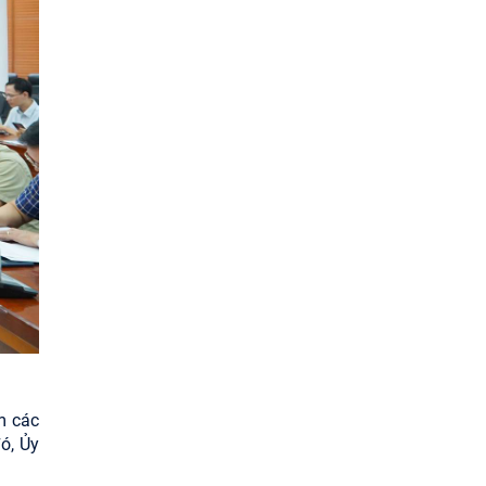
m các
ó, Ủy