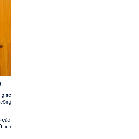
ị
 giao
 công
 cáo;
t lịch