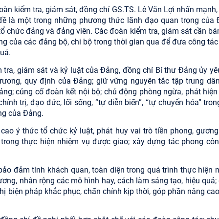
đoàn kiểm tra, giám sát, đồng chí GS.TS. Lê Văn Lợi nhấn mạnh,
 đề là một trong những phương thức lãnh đạo quan trọng của 
tổ chức đảng và đảng viên. Các đoàn kiểm tra, giám sát cần bá
ng của các đảng bộ, chi bộ trong thời gian qua để đưa công tác
quả.
 tra, giám sát và kỷ luật của Đảng, đồng chí Bí thư Đảng ủy yê
rương, quy định của Đảng; giữ vững nguyên tắc tập trung dân
ảng; củng cố đoàn kết nội bộ; chủ động phòng ngừa, phát hiện
ính trị, đạo đức, lối sống, “tự diễn biến”, “tự chuyển hóa” tro
ng của Đảng.
 cao ý thức tổ chức kỷ luật, phát huy vai trò tiền phong, gươn
 trong thực hiện nhiệm vụ được giao; xây dựng tác phong côn
bảo đảm tính khách quan, toàn diện trong quá trình thực hiện 
dương, nhân rộng các mô hình hay, cách làm sáng tạo, hiệu quả;
ghị biện pháp khắc phục, chấn chỉnh kịp thời, góp phần nâng cao