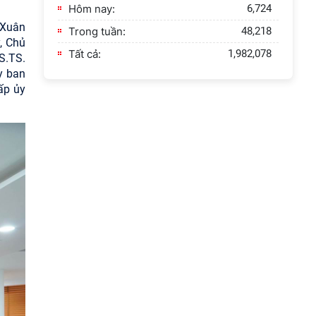
Hôm nay:
6,724
 Xuân
Trong tuần:
48,218
, Chủ
Tất cả:
1,982,078
S.TS.
y ban
ấp ủy