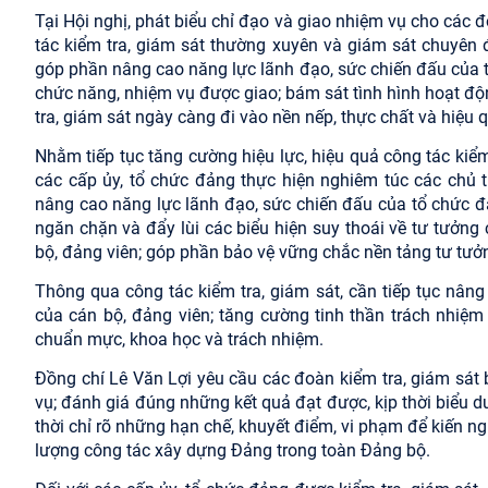
Tại Hội nghị, phát biểu chỉ đạo và giao nhiệm vụ cho các 
tác kiểm tra, giám sát thường xuyên và giám sát chuyên
góp phần nâng cao năng lực lãnh đạo, sức chiến đấu của 
chức năng, nhiệm vụ được giao; bám sát tình hình hoạt độ
tra, giám sát ngày càng đi vào nền nếp, thực chất và hiệu 
Nhằm tiếp tục tăng cường hiệu lực, hiệu quả công tác kiểm
các cấp ủy, tổ chức đảng thực hiện nghiêm túc các chủ t
nâng cao năng lực lãnh đạo, sức chiến đấu của tổ chức đ
ngăn chặn và đẩy lùi các biểu hiện suy thoái về tư tưởng ch
bộ, đảng viên; góp phần bảo vệ vững chắc nền tảng tư tưở
Thông qua công tác kiểm tra, giám sát, cần tiếp tục nâng
của cán bộ, đảng viên; tăng cường tinh thần trách nhiệm
chuẩn mực, khoa học và trách nhiệm.
Đồng chí Lê Văn Lợi yêu cầu các đoàn kiểm tra, giám sát 
vụ; đánh giá đúng những kết quả đạt được, kịp thời biểu 
thời chỉ rõ những hạn chế, khuyết điểm, vi phạm để kiến n
lượng công tác xây dựng Đảng trong toàn Đảng bộ.