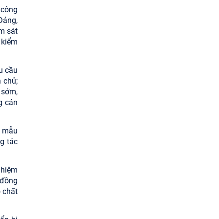
 công
Đảng,
m sát
 kiểm
u cầu
 chủ;
 sớm,
ng cán
g mẫu
g tác
nhiệm
 đồng
 chất