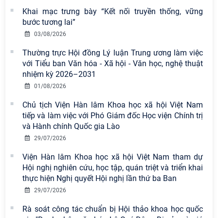
khích tại Cuộc thi chính luận bảo vệ
Khai mạc trưng bày “Kết nối truyền thống, vững
nền tảng tư tưởng của Đảng năm
bước tương lai”
2026
03/08/2026
Chi bộ Viện Sử học tổ chức Tọa đàm
Thường trực Hội đồng Lý luận Trung ương làm việc
chuyên đề: Đẩy mạnh học tập, thực
với Tiểu ban Văn hóa - Xã hội - Văn học, nghệ thuật
hành tư tưởng, đạo đức, phương
nhiệm kỳ 2026–2031
pháp, phong cách Hồ Chí Minh trong
01/08/2026
giai đoạn phát triển mới
Chủ tịch Viện Hàn lâm Khoa học xã hội Việt Nam
Hội thảo khoa học quốc tế “Không
tiếp và làm việc với Phó Giám đốc Học viện Chính trị
gian phát triển Việt Nam trong kỷ
và Hành chính Quốc gia Lào
nguyên mới: Định hướng chiến lược
29/07/2026
và lựa chọn chính sách” sẽ diễn ra
Viện Hàn lâm Khoa học xã hội Việt Nam tham dự
vào thứ ba, ngày 28/7/2026
Hội nghị nghiên cứu, học tập, quán triệt và triển khai
Tọa đàm Giao lưu chuyên đề về
thực hiện Nghị quyết Hội nghị lần thứ ba Ban
những kinh nghiệm quan trọng của
29/07/2026
Đảng Cộng sản Trung Quốc và Đảng
Rà soát công tác chuẩn bị Hội thảo khoa học quốc
Cộng sản Việt Nam trong lãnh đạo