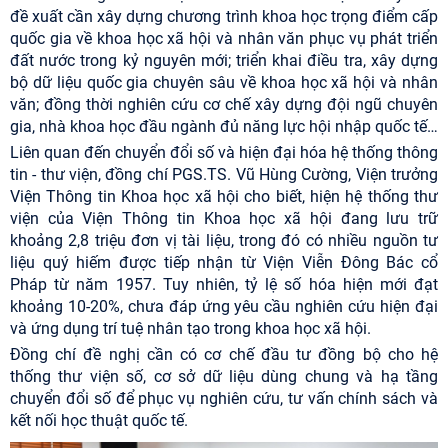
đề xuất cần xây dựng chương trình khoa học trọng điểm cấp
quốc gia về khoa học xã hội và nhân văn phục vụ phát triển
đất nước trong kỷ nguyên mới; triển khai điều tra, xây dựng
bộ dữ liệu quốc gia chuyên sâu về khoa học xã hội và nhân
văn; đồng thời nghiên cứu cơ chế xây dựng đội ngũ chuyên
gia, nhà khoa học đầu ngành đủ năng lực hội nhập quốc tế…
Liên quan đến chuyển đổi số và hiện đại hóa hệ thống thông
tin - thư viện, đồng chí PGS.TS.
Vũ Hùng Cường, Viện trưởng
Viện Thông tin Khoa học xã hội
cho biết, hiện hệ thống thư
viện của Viện Thông tin Khoa học xã hội đang lưu trữ
khoảng 2,8 triệu đơn vị tài liệu, trong đó có nhiều nguồn tư
liệu quý hiếm được tiếp nhận từ Viện Viễn Đông Bác cổ
Pháp từ năm 1957. Tuy nhiên, tỷ lệ số hóa hiện mới đạt
khoảng 10-20%, chưa đáp ứng yêu cầu nghiên cứu hiện đại
và ứng dụng trí tuệ nhân tạo trong khoa học xã hội.
Đồng chí đề nghị cần có cơ chế đầu tư đồng bộ cho hệ
thống thư viện số, cơ sở dữ liệu dùng chung và hạ tầng
chuyển đổi số để phục vụ nghiên cứu, tư vấn chính sách và
kết nối học thuật quốc tế.