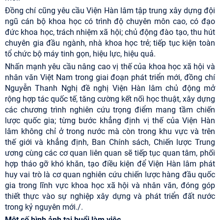
Đồng chí cũng yêu cầu Viện Hàn lâm tập trung xây dựng đội
ngũ cán bộ khoa học có trình độ chuyên môn cao, có đạo
đức khoa học, trách nhiệm xã hội; chủ động đào tạo, thu hút
chuyên gia đầu ngành, nhà khoa học trẻ; tiếp tục kiện toàn
tổ chức bộ máy tinh gọn, hiệu lực, hiệu quả.
Nhấn mạnh yêu cầu nâng cao vị thế của khoa học xã hội và
nhân văn Việt Nam trong giai đoạn phát triển mới, đồng chí
Nguyễn Thanh Nghị đề nghị Viện Hàn lâm chủ động mở
rộng hợp tác quốc tế, tăng cường kết nối học thuật, xây dựng
các chương trình nghiên cứu trọng điểm mang tầm chiến
lược quốc gia; từng bước khẳng định vị thế của Viện Hàn
lâm không chỉ ở trong nước mà còn trong khu vực và trên
thế giới và khẳng định, Ban Chính sách, Chiến lược Trung
ương cùng các cơ quan liên quan sẽ tiếp tục quan tâm, phối
hợp tháo gỡ khó khăn, tạo điều kiện để Viện Hàn lâm phát
huy vai trò là cơ quan nghiên cứu chiến lược hàng đầu quốc
gia trong lĩnh vực khoa học xã hội và nhân văn, đóng góp
thiết thực vào sự nghiệp xây dựng và phát triển đất nước
trong kỷ nguyên mới./.
Một số hình ảnh tại buổi làm việc