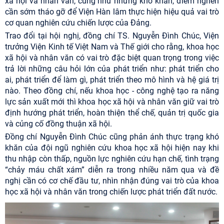
xã hội và nhân văn, cũng như những khó khăn, điểm nghẽn
cần sớm tháo gỡ để Viện Hàn lâm thực hiện hiệu quả vai trò
cơ quan nghiên cứu chiến lược của Đảng.
Trao đổi tại hội nghị, đồng chí TS.
Nguyễn Đình Chúc, Viện
trưởng Viện Kinh tế Việt Nam và Thế giới
cho rằng, khoa học
xã hội và nhân văn có vai trò đặc biệt quan trọng trong việc
trả lời những câu hỏi lớn của phát triển như: phát triển cho
ai, phát triển để làm gì, phát triển theo mô hình và hệ giá trị
nào. Theo đồng chí, nếu khoa học - công nghệ tạo ra năng
lực sản xuất mới thì khoa học xã hội và nhân văn giữ vai trò
định hướng phát triển, hoàn thiện thể chế, quản trị quốc gia
và củng cố đồng thuận xã hội.
Đồng chí Nguyễn Đình Chúc cũng phản ánh thực trạng khó
khăn của đội ngũ nghiên cứu khoa học xã hội hiện nay khi
thu nhập còn thấp, nguồn lực nghiên cứu hạn chế, tình trạng
“chảy máu chất xám” diễn ra trong nhiều năm qua và đề
nghị cần có cơ chế đầu tư, nhìn nhận đúng vai trò của khoa
học xã hội và nhân văn trong chiến lược phát triển đất nước.