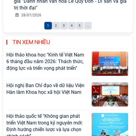
gia "Danh nhân văn hóa Lê Quý Đôn - Di sản và giá
sự nghiệp xây dựng chủ nghĩa xã hội
trị thời đại"
Hội nghị Lãnh đạo Viện Hàn lâm
28/07/2026
Khoa học xã hội Việt Nam làm việc
1
2
3
4
5
...
với Ban Chủ nhiệm các Chương trình
khoa học và công nghệ trọng điểm
cấp Bộ
TIN XEM NHIỀU
Hội thảo khoa học "Kinh tế Việt Nam
6 tháng đầu năm 2026: Thách thức,
động lực và triển vọng phát triển"
Hội nghị Ban Chỉ đạo về dữ liệu Viện
Hàn lâm Khoa học xã hội Việt Nam
Hội thảo quốc tế "Không gian phát
triển Việt Nam trong kỷ nguyên mới:
Định hướng chiến lược và lựa chọn