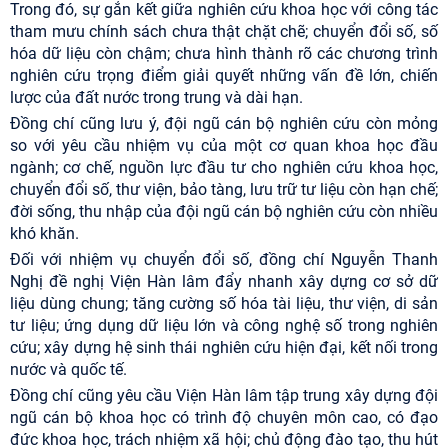
Trong đó, sự gắn kết giữa nghiên cứu khoa học với công tác
tham mưu chính sách chưa thật chặt chẽ; chuyển đổi số, số
hóa dữ liệu còn chậm; chưa hình thành rõ các chương trình
nghiên cứu trọng điểm giải quyết những vấn đề lớn, chiến
lược của đất nước trong trung và dài hạn.
Đồng chí cũng lưu ý, đội ngũ cán bộ nghiên cứu còn mỏng
so với yêu cầu nhiệm vụ của một cơ quan khoa học đầu
ngành; cơ chế, nguồn lực đầu tư cho nghiên cứu khoa học,
chuyển đổi số, thư viện, bảo tàng, lưu trữ tư liệu còn hạn chế;
đời sống, thu nhập của đội ngũ cán bộ nghiên cứu còn nhiều
khó khăn.
Đối với nhiệm vụ chuyển đổi số, đồng chí Nguyễn Thanh
Nghị đề nghị Viện Hàn lâm đẩy nhanh xây dựng cơ sở dữ
liệu dùng chung; tăng cường số hóa tài liệu, thư viện, di sản
tư liệu; ứng dụng dữ liệu lớn và công nghệ số trong nghiên
cứu; xây dựng hệ sinh thái nghiên cứu hiện đại, kết nối trong
nước và quốc tế.
Đồng chí cũng yêu cầu Viện Hàn lâm tập trung xây dựng đội
ngũ cán bộ khoa học có trình độ chuyên môn cao, có đạo
đức khoa học, trách nhiệm xã hội; chủ động đào tạo, thu hút