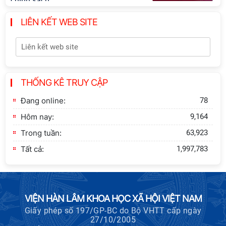
chính sách”
LIÊN KẾT WEB SITE
Khai quật công trường khai thác đá
xây dựng Thành Nhà Hồ ở núi An
Tôn
Thông báo bổ sung về việc tuyển
THỐNG KÊ TRUY CẬP
sinh đào tạo trình độ tiến sĩ đợt 1
năm 2026
Đang online:
78
Hôm nay:
9,164
Trong tuần:
63,923
Tất cả:
1,997,783
VIỆN HÀN LÂM KHOA HỌC XÃ HỘI VIỆT NAM
Giấy phép số 197/GP-BC do Bộ VHTT cấp ngày
27/10/2005