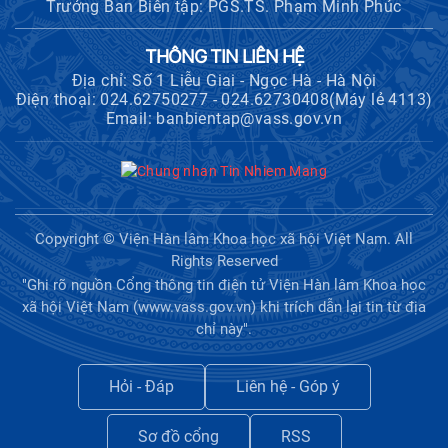
Trưởng Ban Biên tập: PGS.TS. Phạm Minh Phúc
THÔNG TIN LIÊN HỆ
Địa chỉ: Số 1 Liễu Giai - Ngọc Hà - Hà Nội
Điện thoại: 024.62750277 - 024.62730408(Máy lẻ 4113)
Email: banbientap@vass.gov.vn
Copyright © Viện Hàn lâm Khoa học xã hội Việt Nam. All
Rights Reserved
"Ghi rõ nguồn Cổng thông tin điện tử Viện Hàn lâm Khoa học
xã hội Việt Nam (www.vass.gov.vn) khi trích dẫn lại tin từ địa
chỉ này".
Hỏi - Đáp
Liên hệ - Góp ý
Sơ đồ cổng
RSS