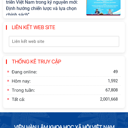
triển Việt Nam trong kỷ nguyên mới:
Định hướng chiến lược và lựa chọn
chính sách”
LIÊN KẾT WEB SITE
Khai quật công trường khai thác đá
xây dựng Thành Nhà Hồ ở núi An
Tôn
Thông báo bổ sung về việc tuyển
THỐNG KÊ TRUY CẬP
sinh đào tạo trình độ tiến sĩ đợt 1
năm 2026
Đang online:
49
Hôm nay:
1,592
Trong tuần:
67,808
Tất cả:
2,001,668
VIỆN HÀN LÂM KHOA HỌC XÃ HỘI VIỆT NAM