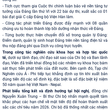
- Tích cực tham gia Cuộc thi chính luận bảo vệ nền tảng tư
tưởng của Đảng lần thứ VI với 22 bài dự thi, xuất sắc có 01
bài đạt giải C cấp Đảng bộ Viện Hàn lâm.
- Công tác phát triển Đảng được đẩy mạnh với 08 quần
chúng ưu tú hoàn thành lớp bồi dưỡng nhận thức về Đảng.
- Từng bước thực hiện chuyển đổi số trong quản lý Đảng:
Điểm danh, quản lý sinh hoạt Đảng trên nền tảng điện tử và
thu nộp đảng phí qua Dịch vụ công trực tuyến.
Trong công tác nghiên cứu khoa học và hợp tác quốc
tế
,
dưới sự lãnh đạo, chỉ đạo sát sao của Chi bộ và Ban lãnh
đạo, Viện đã triển khai đồng bộ các nhiệm vụ khoa học bám
sát thực tiễn phát triển của đất nước. Bên cạnh đó, Tạp chí
Nghiên cứu Á - Phi tiếp tục khẳng định uy tín khi xuất bản
đúng tiến độ các số định kỳ, đặc biệt là số đặc biệt kỷ niệm
50 năm quan hệ Việt Nam - Nepal.
Phát biểu tổng kết và định hướng tại hội nghị
, đồng chí
Nguyễn Xuân Trung – Bí thư Chi bộ nhấn mạnh quyết tâm
khắc phục các hạn chế về mặt tiến độ để hoàn thành xuất
sắc các chỉ tiêu năm 2026. Chi bộ đã thống nhất các nhiệm