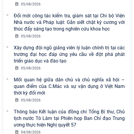
05/08/2026
Viện Hàn lâm Khoa học xã hội Việt
Nam có 02 tác phẩm đạt giải khuyến
Đổi mới công tác kiểm tra, giám sát tại Chi bộ Viện
khích tại Cuộc thi chính luận bảo vệ
Nhà nước và Pháp luật: Gắn siết chặt kỷ cương với
nền tảng tư tưởng của Đảng năm
thúc đẩy sáng tạo trong nghiên cứu khoa học
2026
05/08/2026
Chi bộ Viện Sử học tổ chức Tọa đàm
Xây dựng đội ngũ giảng viên lý luận chính trị tại các
chuyên đề: Đẩy mạnh học tập, thực
trường đại học đáp ứng yêu cầu về đột phá phát
hành tư tưởng, đạo đức, phương
triển giáo dục và đào tạo
pháp, phong cách Hồ Chí Minh trong
05/08/2026
giai đoạn phát triển mới
Mối quan hệ giữa dân chủ và chủ nghĩa xã hội –
Hội thảo khoa học quốc tế “Không
quan điểm của C.Mác và sự vận dụng ở Việt Nam
gian phát triển Việt Nam trong kỷ
thời kỳ đổi mới
nguyên mới: Định hướng chiến lược
05/08/2026
và lựa chọn chính sách” sẽ diễn ra
Thông báo Kết luận của đồng chí Tổng Bí thư, Chủ
vào thứ ba, ngày 28/7/2026
tịch nước Tô Lâm tại Phiên họp Ban Chỉ đạo Trung
Tọa đàm Giao lưu chuyên đề về
ương thực hiện Nghị quyết 57
những kinh nghiệm quan trọng của
04/08/2026