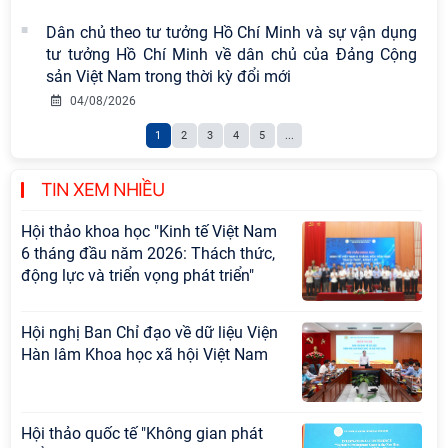
Đảng Cộng sản Trung Quốc và Đảng
Dân chủ theo tư tưởng Hồ Chí Minh và sự vận dụng
Cộng sản Việt Nam trong lãnh đạo
tư tưởng Hồ Chí Minh về dân chủ của Đảng Cộng
sự nghiệp xây dựng chủ nghĩa xã hội
sản Việt Nam trong thời kỳ đổi mới
Hội nghị Lãnh đạo Viện Hàn lâm
04/08/2026
Khoa học xã hội Việt Nam làm việc
1
2
3
4
5
...
với Ban Chủ nhiệm các Chương trình
khoa học và công nghệ trọng điểm
cấp Bộ
TIN XEM NHIỀU
Hội thảo khoa học "Kinh tế Việt Nam
6 tháng đầu năm 2026: Thách thức,
động lực và triển vọng phát triển"
Hội nghị Ban Chỉ đạo về dữ liệu Viện
Hàn lâm Khoa học xã hội Việt Nam
Hội thảo quốc tế "Không gian phát