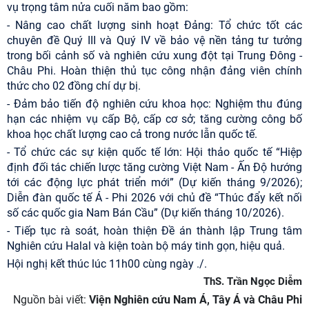
vụ trọng tâm nửa cuối năm bao gồm:
- Nâng cao chất lượng sinh hoạt Đảng: Tổ chức tốt các
chuyên đề Quý III và Quý IV về bảo vệ nền tảng tư tưởng
trong bối cảnh số và nghiên cứu xung đột tại Trung Đông -
Châu Phi. Hoàn thiện thủ tục công nhận đảng viên chính
thức cho 02 đồng chí dự bị.
- Đảm bảo tiến độ nghiên cứu khoa học: Nghiệm thu đúng
hạn các nhiệm vụ cấp Bộ, cấp cơ sở; tăng cường công bố
khoa học chất lượng cao cả trong nước lẫn quốc tế.
- Tổ chức các sự kiện quốc tế lớn: Hội thảo quốc tế “Hiệp
định đối tác chiến lược tăng cường Việt Nam - Ấn Độ hướng
tới các động lực phát triển mới” (Dự kiến tháng 9/2026);
Diễn đàn quốc tế Á - Phi 2026 với chủ đề “Thúc đẩy kết nối
số các quốc gia Nam Bán Cầu” (Dự kiến tháng 10/2026).
- Tiếp tục rà soát, hoàn thiện Đề án thành lập Trung tâm
Nghiên cứu Halal và kiện toàn bộ máy tinh gọn, hiệu quả.
Hội nghị kết thúc lúc 11h00 cùng ngày ./.
ThS. Trần Ngọc Diễm
Nguồn bài viết:
Viện Nghiên cứu Nam Á, Tây Á và Châu Phi