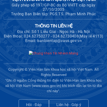
Giấy phép số 197/GP-BC do Bộ VHTT cấp ngày
27/10/2005
Trưởng Ban Biên tập: PGS.TS. Phạm Minh Phúc
THÔNG TIN LIÊN HỆ
Địa chỉ: Số 1 Liễu Giai - Ngọc Hà - Hà Nội
Điện thoại: 024.62750277 - 024.62730408(Máy lẻ 4113)
Email: banbientap@vass.gov.vn
Copyright © Viện Hàn lâm Khoa học xã hội Việt Nam. All
Rights Reserved
"Ghi rõ nguồn Cổng thông tin điện tử Viện Hàn lâm Khoa học
xã hội Việt Nam (www.vass.gov.vn) khi trích dẫn lại tin từ địa
chỉ này".
Hỏi - Đáp
Liên hệ - Góp ý