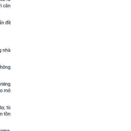
ì căn
ấn đề
g nhà
không
 riêng
áo mô
y, tù
n tồn
Dương
,