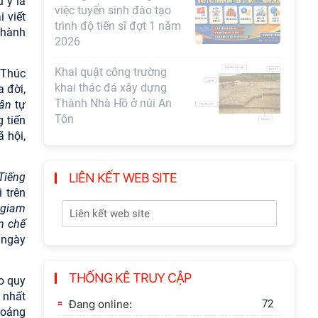
 ý là
việc tuyển sinh đào tạo
i viết
trình độ tiến sĩ đợt 1 năm
thành
2026
Khai quật công trường
 Thúc
khai thác đá xây dựng
 đời,
Thành Nhà Hồ ở núi An
ân
tự
Tôn
 tiến
 hội,
Tiếng
LIÊN KẾT WEB SITE
 trên
ị giam
m chế
 ngày
THỐNG KÊ TRUY CẬP
eo quy
 nhất
Đang online:
72
hoảng