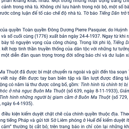
c phản kháng khác nhau. Một trong những hoạt động đáng chú
 cảnh trong nhà tù. Không chỉ lưu hành trong nội bộ, một số bà
trước công luận để tố cáo chế độ nhà tù. Tờ báo
Tiếng Dân
trở 
 của quyền Toàn quyền Đông Dương Pierre Pasquier, do Huỳnh
và số cuối cùng (1776) xuất bản ngày 24-4-1937. Ngay từ khi ra
 bày tỏ nguyện vọng của công chúng. Trong lời phi lộ,
Tiếng D
kết hợp tinh thần truyền thống của dân tộc với những tư tưởng
 một diễn đàn quan trọng trong đời sống báo chí và dư luận xã
 Ma Thuột đã được bí mật chuyển ra ngoài và gửi đến tòa soạn
viết này đến được tay ban biên tập và lần lượt được đăng tải
cộng có năm lá thư được công bố, gồm
: Tình hình tù chính trị b
chóc ở nhà ngục Buôn
Ma Thuột
(số 639, ngày 8-11-1933),
Giả
Tình hình những người bị giam cầm ở Buôn Ma Thuột
(số 729,
, ngày 6-4-1935).
ng điều kiện kiểm duyệt chặt chẽ của chính quyền thuộc địa. Th
sang tiếng Pháp và gửi tới Sở Liêm phóng ở Huế để kiểm duyệt ít
 cảm” thường bị cắt bỏ; trên trang báo in chỉ còn lại những k