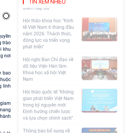
Chương trình khoa học và công nghệ trọng
TIN XEM NHIỀU
điểm cấp Bộ
Hội thảo khoa học "Kinh
tế Việt Nam 6 tháng đầu
năm 2026: Thách thức,
quyền
động lực và triển vọng
 trào
phát triển"
i khu
g nơi
Hội nghị Ban Chỉ đạo về
dữ liệu Viện Hàn lâm
Khoa học xã hội Việt
y bao
Nam
thuộc
 lính
Hội thảo quốc tế "Không
gian phát triển Việt Nam
 giam
trong kỷ nguyên mới:
 mang
Định hướng chiến lược
thành
và lựa chọn chính sách”
Thông báo bổ sung về