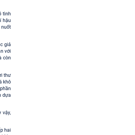
 tình
í hậu
 nuốt
c giả
n với
à còn
i thư
á khô
 phần
u dựa
 vậy,
p hai