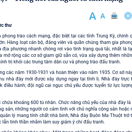
ức thư
 phong trào cách mạng, đặc biệt tại các tỉnh Trung Kỳ, chính 
lớn. Hàng loạt cán bộ, đảng viên và quần chúng tham gia phong
 địa phương nhanh chóng rơi vào tình trạng quá tải, nhất là tạ
ừa mở rộng các cơ sở giam giữ sẵn có, vừa xây dựng thêm nhữn
ính trị khỏi các trung tâm dân cư và phong trào đấu tranh.
ng các năm 1930-1931 và hoàn thiện vào năm 1935. Cơ sở nà
hu nhà đày mới được xây dựng ngay tại tỉnh lị. Nhà đày trực 
điều hành; đội ngũ cai ngục chủ yếu được tuyển từ lực lượng
sức chứa khoảng 600 tù nhân. Chức năng chủ yếu của nhà đày là
cộng sản, những người có cảm tình với chủ nghĩa cộng sản hoặc
ộ quản lý mang tính chất nhà binh, Nhà đày Buôn Ma Thuột trở 
ác lẫn tinh thần nhằm làm suy giảm ý chí đấu tranh.