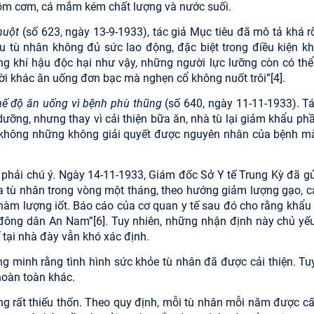
gồm cơm, cá mắm kém chất lượng và nước suối.
huột
(số 623, ngày 13-9-1933), tác giả Mục tiêu đã mô tả khá rõ
 tù nhân không đủ sức lao động, đặc biệt trong điều kiện kh
ong khí hậu độc hại như vậy, những người lực lưỡng còn có thể
ời khác ăn uống đơn bạc mà nghẹn cổ không nuốt trôi”
[4]
.
ế độ ăn uống vì bệnh phù thũng
(số 640, ngày 11-11-1933). Tá
ưỡng, nhưng thay vì cải thiện bữa ăn, nhà tù lại giảm khẩu phầ
y không những không giải quyết được nguyên nhân của bệnh m
phải chú ý. Ngày 14-11-1933, Giám đốc Sở Y tế Trung Kỳ đã gử
 tù nhân trong vòng một tháng, theo hướng giảm lượng gạo, c
 hàm lượng iốt. Báo cáo của cơ quan y tế sau đó cho rằng khẩu
n đông dân An Nam”
[6]
. Tuy nhiên, những nhận định này chủ yế
 tại nhà đày vẫn khó xác định.
 minh rằng tình hình sức khỏe tù nhân đã được cải thiện. Tuy
hoàn toàn khác.
ng rất thiếu thốn. Theo quy định, mỗi tù nhân mỗi năm được cấ