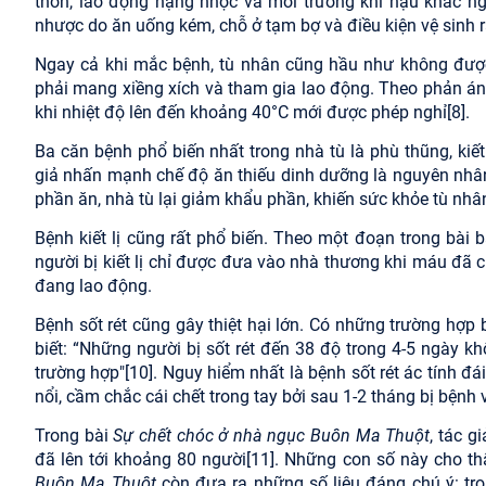
thốn, lao động nặng nhọc và môi trường khí hậu khắc ngh
nhược do ăn uống kém, chỗ ở tạm bợ và điều kiện vệ sinh r
Ngay cả khi mắc bệnh, tù nhân cũng hầu như không đượ
phải mang xiềng xích và tham gia lao động. Theo phản ánh 
khi nhiệt độ lên đến khoảng 40°C mới được phép nghỉ
[8]
.
Ba căn bệnh phổ biến nhất trong nhà tù là phù thũng, kiết 
giả nhấn mạnh chế độ ăn thiếu dinh dưỡng là nguyên nhân 
phần ăn, nhà tù lại giảm khẩu phần, khiến sức khỏe tù nh
Bệnh kiết lị cũng rất phổ biến. Theo một đoạn trong bài
người bị kiết lị chỉ được đưa vào nhà thương khi máu đã 
đang lao động.
Bệnh sốt rét cũng gây thiệt hại lớn. Có những trường hợp
biết: “Những người bị sốt rét đến 38 độ trong 4-5 ngày k
trường hợp"
[10]
. Nguy hiểm nhất là bệnh sốt rét ác tính đá
nổi, cầm chắc cái chết trong tay bởi sau 1-2 tháng bị bệnh
Trong bài
Sự chết chóc ở nhà ngục Buôn Ma Thuột
, tác g
đã lên tới khoảng 80 người
[11]
. Những con số này cho thấ
Buôn Ma Thuột
còn đưa ra những số liệu đáng chú ý: tro