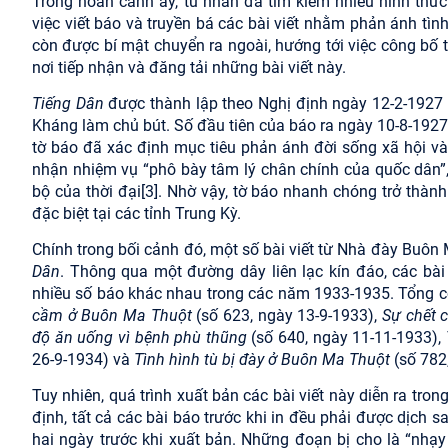
Trong hoàn cảnh ấy, tù nhân đã tìm kiếm nhiều hình thứ
việc viết báo và truyền bá các bài viết nhằm phản ánh tình
còn được bí mật chuyển ra ngoài, hướng tới việc công bố 
nơi tiếp nhận và đăng tải những bài viết này.
Tiếng Dân
được thành lập theo Nghị định ngày 12-2-1927
Kháng làm chủ bút. Số đầu tiên của báo ra ngày 10-8-1927 
tờ báo đã xác định mục tiêu phản ánh đời sống xã hội và
nhận nhiệm vụ “phô bày tâm lý chân chính của quốc dân”, 
bộ của thời đại
[3]
. Nhờ vậy, tờ báo nhanh chóng trở thành
đặc biệt tại các tỉnh Trung Kỳ.
Chính trong bối cảnh đó, một số bài viết từ Nhà đày Buôn
Dân
. Thông qua một đường dây liên lạc kín đáo, các bài 
nhiều số báo khác nhau trong các năm 1933-1935. Tổng 
cầm ở Buôn Ma Thuột
(số 623, ngày 13-9-1933),
Sự chết 
độ ăn uống vì bệnh phù thũng
(số 640, ngày 11-11-1933),
26-9-1934) và
Tình hình tù bị đày ở Buôn Ma Thuột
(số 782
Tuy nhiên, quá trình xuất bản các bài viết này diễn ra tro
định, tất cả các bài báo trước khi in đều phải được dịch 
hai ngày trước khi xuất bản. Những đoạn bị cho là “nhạy