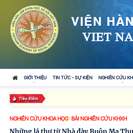
GIỚI THIỆU
TIN TỨC - SỰ KIỆN
NGHIÊN CỨU K
Tiêu điểm
NGHIÊN CỨU KHOA HỌC
BÀI NGHIÊN CỨU KHXH
Những lá thư từ Nhà đày Buôn Ma Thu