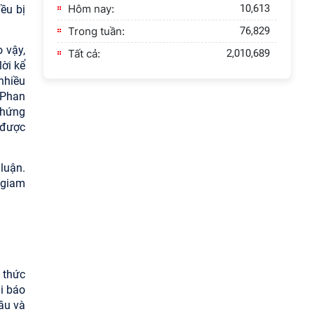
Hôm nay:
10,613
ều bị
Trong tuần:
76,829
o vậy,
Tất cả:
2,010,689
lời kể
 nhiều
 Phan
chứng
 được
luận.
 giam
 thức
i báo
ầu và