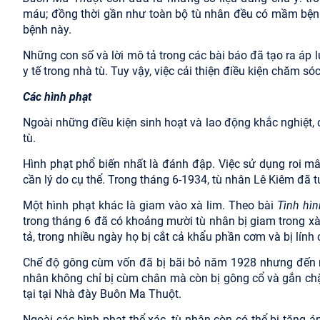
máu; đồng thời gần như toàn bộ tù nhân đều có mầm bệnh 
bệnh này.
Những con số và lời mô tả trong các bài báo đã tạo ra áp 
y tế trong nhà tù. Tuy vậy, việc cải thiện điều kiện chăm s
Các hình phạt
Ngoài những điều kiện sinh hoạt và lao động khắc nghiệt,
tù.
Hình phạt phổ biến nhất là đánh đập. Việc sử dụng roi mâ
cần lý do cụ thể. Trong tháng 6-1934, tù nhân Lê Kiêm đã 
Một hình phạt khác là giam vào xà lim. Theo bài
Tình hì
trong tháng 6 đã có khoảng mười tù nhân bị giam trong x
tả, trong nhiều ngày họ bị cắt cả khẩu phần cơm và bị lính
Chế độ gông cùm vốn đã bị bãi bỏ năm 1928 nhưng đến năm
nhân không chỉ bị cùm chân mà còn bị gông cổ và gắn chặ
tại tại Nhà đày Buôn Ma Thuột.
Ngoài các hình phạt thể xác, tù nhân còn có thể bị tăng á