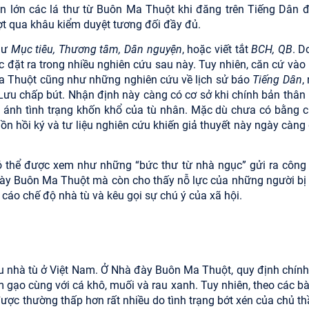
ần lớn các lá thư từ Buôn Ma Thuột khi đăng trên Tiếng Dân đ
ượt qua khâu kiểm duyệt tương đối đầy đủ.
như
Mục tiêu, Thương tâm, Dân nguyện
, hoặc viết tắt
BCH, QB
. D
c đặt ra trong nhiều nghiên cứu sau này. Tuy nhiên, căn cứ vào 
Ma Thuột cũng như những nghiên cứu về lịch sử báo
Tiếng Dân
,
Lưu chấp bút. Nhận định này càng có cơ sở khi chính bản thân
ản ánh tình trạng khốn khổ của tù nhân. Mặc dù chưa có bằng 
ồn hồi ký và tư liệu nghiên cứu khiến giả thuyết này ngày càng
 thể được xem như những “bức thư từ nhà ngục” gửi ra công 
đày Buôn Ma Thuột mà còn cho thấy nỗ lực của những người bị
cáo chế độ nhà tù và kêu gọi sự chú ý của xã hội.
iều nhà tù ở Việt Nam. Ở Nhà đày Buôn Ma Thuột, quy định chính
gạo cùng với cá khô, muối và rau xanh. Tuy nhiên, theo các bà
ược thường thấp hơn rất nhiều do tình trạng bớt xén của chủ th