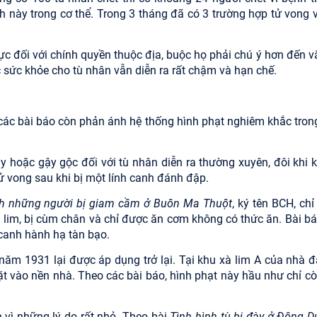
này trong cơ thể. Trong 3 tháng đã có 3 trường hợp tử vong v
lực đối với chính quyền thuộc địa, buộc họ phải chú ý hơn đến v
óc sức khỏe cho tù nhân vẫn diễn ra rất chậm và hạn chế.
 các bài báo còn phản ánh hệ thống hình phạt nghiêm khắc tron
y hoặc gậy gộc đối với tù nhân diễn ra thường xuyên, đôi khi 
tử vong sau khi bị một lính canh đánh đập.
nh những người bị giam cầm ở Buôn Ma Thuột
, ký tên BCH, chỉ
à lim, bị cùm chân và chỉ được ăn cơm không có thức ăn. Bài b
 canh hành hạ tàn bạo.
 1931 lại được áp dụng trở lại. Tại khu xà lim A của nhà đà
t vào nền nhà. Theo các bài báo, hình phạt này hầu như chỉ cò
n vì những lý do rất nhỏ. Theo bài
Tình hình tù bị đày ở Đông 