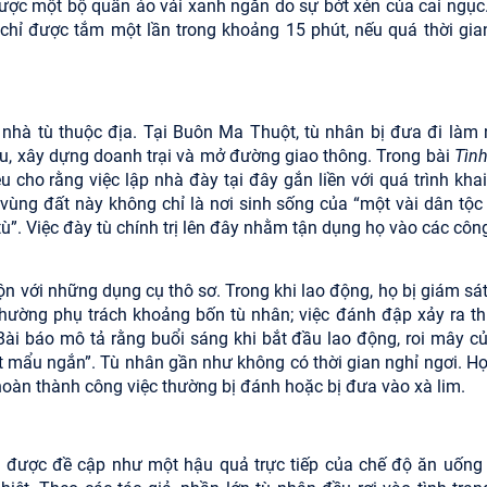
được một bộ quần áo vải xanh ngắn do sự bớt xén của cai ngục.
chỉ được tắm một lần trong khoảng 15 phút, nếu quá thời gia
nhà tù thuộc địa. Tại Buôn Ma Thuột, tù nhân bị đưa đi làm 
rau, xây dựng doanh trại và mở đường giao thông. Trong bài
Tình
êu cho rằng việc lập nhà đày tại đây gắn liền với quá trình kha
vùng đất này không chỉ là nơi sinh sống của “một vài dân tộc 
ù”. Việc đày tù chính trị lên đây nhằm tận dụng họ vào các công
ộn với những dụng cụ thô sơ. Trong khi lao động, họ bị giám sát
 thường phụ trách khoảng bốn tù nhân; việc đánh đập xảy ra t
ài báo mô tả rằng buổi sáng khi bắt đầu lao động, roi mây củ
ột mẩu ngắn”. Tù nhân gần như không có thời gian nghỉ ngơi. Họ
 hoàn thành công việc thường bị đánh hoặc bị đưa vào xà lim.
 được đề cập như một hậu quả trực tiếp của chế độ ăn uống 