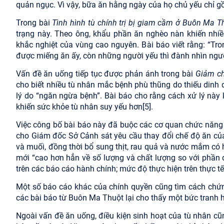
quản ngục. Vì vậy, bữa ăn hằng ngày của họ chủ yếu chỉ 
Trong bài
Tình hình tù chính trị bị giam cầm ở Buôn Ma T
trạng này. Theo ông, khẩu phần ăn nghèo nàn khiến nhiều
khắc nghiệt của vùng cao nguyên. Bài báo viết rằng: “Tr
được miếng ăn ấy, còn những người yếu thì đành nhìn ngư
Vấn đề ăn uống tiếp tục được phản ánh trong bài
Giảm ch
cho biết nhiều tù nhân mắc bệnh phù thũng do thiếu dinh d
lý do “ngăn ngừa bệnh”. Bài báo cho rằng cách xử lý nà
khiến sức khỏe tù nhân suy yếu hơn
[5]
.
Việc công bố bài báo này đã buộc các cơ quan chức năng 
cho Giám đốc Sở Cảnh sát yêu cầu thay đổi chế độ ăn của
và muối, đồng thời bổ sung thịt, rau quả và nước mắm có
mới “cao hơn hẳn về số lượng và chất lượng so với phầ
trên các báo cáo hành chính; mức độ thực hiện trên thực tế
Một số báo cáo khác của chính quyền cũng tìm cách chứng
các bài báo từ Buôn Ma Thuột lại cho thấy một bức tranh 
Ngoài vấn đề ăn uống, điều kiện sinh hoạt của tù nhân cũ