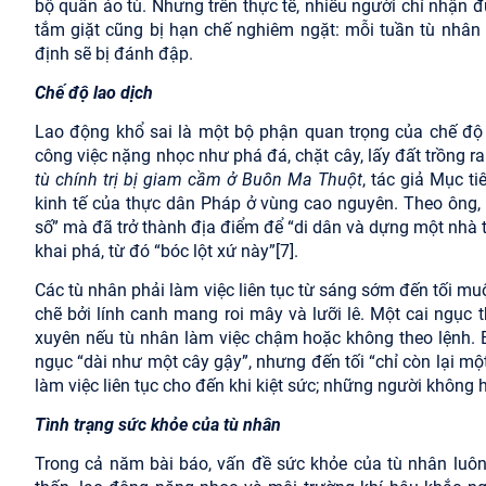
bộ quần áo tù. Nhưng trên thực tế, nhiều người chỉ nhận 
tắm giặt cũng bị hạn chế nghiêm ngặt: mỗi tuần tù nhân 
định sẽ bị đánh đập.
Chế độ lao dịch
Lao động khổ sai là một bộ phận quan trọng của chế độ 
công việc nặng nhọc như phá đá, chặt cây, lấy đất trồng 
tù chính trị bị giam cầm ở Buôn Ma Thuột
, tác giả Mục ti
kinh tế của thực dân Pháp ở vùng cao nguyên. Theo ông, 
số” mà đã trở thành địa điểm để “di dân và dựng một nhà t
khai phá, từ đó “bóc lột xứ này”
[7]
.
Các tù nhân phải làm việc liên tục từ sáng sớm đến tối mu
chẽ bởi lính canh mang roi mây và lưỡi lê. Một cai ngục
xuyên nếu tù nhân làm việc chậm hoặc không theo lệnh. B
ngục “dài như một cây gậy”, nhưng đến tối “chỉ còn lại m
làm việc liên tục cho đến khi kiệt sức; những người không
Tình trạng sức khỏe của tù nhân
Trong cả năm bài báo, vấn đề sức khỏe của tù nhân luôn