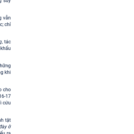
g suy
g vẫn
; chỉ
g
, tác
 khẩu
Những
g khi
o cho
16-17
gì cứu
h tật
 đày ở
ểu ra