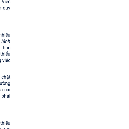
 Việc
n quy
nhiều
 hình
i thác
thiểu
 việc
 chặt
hường
a cai
 phải
thiếu