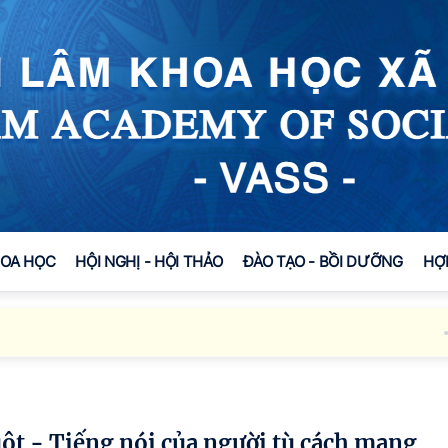
HOA HỌC
HỘI NGHỊ - HỘI THẢO
ĐÀO TẠO - BỒI DƯỠNG
HỢ
Hộ
ột - Tiếng nói của người tù cách mạng