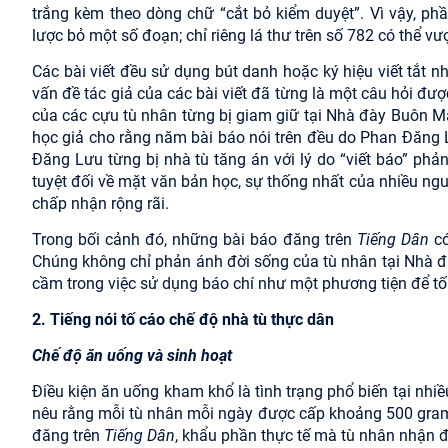
trắng kèm theo dòng chữ “cắt bỏ kiểm duyệt”. Vì vậy, ph
lược bỏ một số đoạn; chỉ riêng lá thư trên số 782 có thể v
Các bài viết đều sử dụng bút danh hoặc ký hiệu viết tắt 
vấn đề tác giả của các bài viết đã từng là một câu hỏi đượ
của các cựu tù nhân từng bị giam giữ tại Nhà đày Buôn 
học giả cho rằng năm bài báo nói trên đều do Phan Đăng 
Đăng Lưu từng bị nhà tù tăng án với lý do “viết báo” ph
tuyệt đối về mặt văn bản học, sự thống nhất của nhiều ngu
chấp nhận rộng rãi.
Trong bối cảnh đó, những bài báo đăng trên
Tiếng Dân
có
Chúng không chỉ phản ánh đời sống của tù nhân tại Nhà 
cầm trong việc sử dụng báo chí như một phương tiện để tố 
2. Tiếng nói tố cáo chế độ nhà tù thực dân
Chế độ ăn uống và sinh hoạt
Điều kiện ăn uống kham khổ là tình trạng phổ biến tại nh
nêu rằng mỗi tù nhân mỗi ngày được cấp khoảng 500 gram 
đăng trên
Tiếng Dân
, khẩu phần thực tế mà tù nhân nhận đ