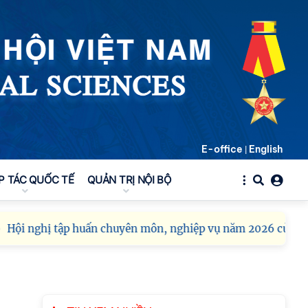
tác cán bộ
Chi bộ Viện Sử học tổ
chức Tọa đàm chuyên
đề: Đẩy mạnh học tập,
thực hành tư tưởng, đạo
đức, phương pháp, phong cách Hồ Chí Minh
trong giai đoạn phát triển mới
Hội thảo khoa học quốc
E-office
English
|
tế “Không gian phát triển
Việt Nam trong kỷ
P TÁC QUỐC TẾ
QUẢN TRỊ NỘI BỘ
nguyên mới: Định hướng
chiến lược và lựa chọn chính sách” sẽ diễn ra
vào thứ ba, ngày 28/7/2026
i nghị tập huấn chuyên môn, nghiệp vụ năm 2026 của Viện 
Hội nghị Lãnh đạo Viện
Hàn lâm Khoa học xã hội
Việt Nam làm việc với
Ban Chủ nhiệm các