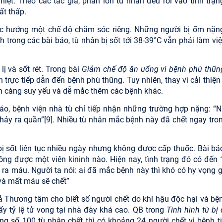
iệt. Theo các tác giả, phần lớn tù nhân đều rơi vào tình trạn
ất thấp.
c hưởng một chế độ chăm sóc riêng. Những người bị ốm nặn
trong các bài báo, tù nhân bị sốt tới 38-39°C vẫn phải làm việc
lị và sốt rét. Trong bài
Giảm chế độ ăn uống vì bệnh phù thũn
trực tiếp dẫn đến bệnh phù thũng. Tuy nhiên, thay vì cải thiện
ân càng suy yếu và dễ mắc thêm các bệnh khác.
 báo, bệnh viện nhà tù chỉ tiếp nhận những trường hợp nặng: “
chảy ra quần”
[9]
. Nhiều tù nhân mắc bệnh này đã chết ngay tron
 bị sốt liên tục nhiều ngày nhưng không được cấp thuốc. Bài bá
hông được một viên kininh nào. Hiện nay, tình trạng đó có đến 
i ra máu. Người ta nói: ai đã mắc bệnh này thì khó có hy vọng 
 và mất máu sẽ chết”
iả Thương tâm cho biết số người chết do khí hậu độc hại và bện
y tỷ lệ tử vong tại nhà đày khá cao. QB trong
Tình
hình tù bị
ng số 100 tù nhân chết thì có khoảng 24 người chết vì bệnh ti