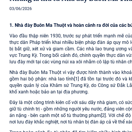
03/06/2026
1. Nhà đày Buôn Ma Thuột và hoàn cảnh ra đời của các b
Vào đầu thập niên 1930, trước sự phát triển mạnh mẽ của
thực dân Pháp triển khai nhiều biện pháp đàn áp quy mô 
bị bắt giữ, xét xử và giam cầm. Các nhà lao trung ương và
vực Trung Kỳ. Trong bối cảnh đó, chính quyền thực dân v
lưu đày mới tại các vùng núi xa xôi nhằm cô lập tù nhân ch
Nhà đày Buôn Ma Thuột vì vậy được hình thành vào khoả
gồm hai bộ phận: nhà lao tỉnh
[1]
đã tồn tại trước đó và k
quyền quản lý của Khâm sứ Trung Kỳ, do Công sứ Đắk Lắk 
khố xanh hoặc bảo an tại địa phương.
Đây là một công trình kiên cố với sáu dãy nhà giam, có 
giữ tù chính trị - gồm những người yêu nước, đảng viên 
án nặng - bên cạnh một số tù thường phạm
[2]
. Với chế đ
nơi lưu đày khắc nghiệt, nơi tù nhân bị đàn áp cả về thể x