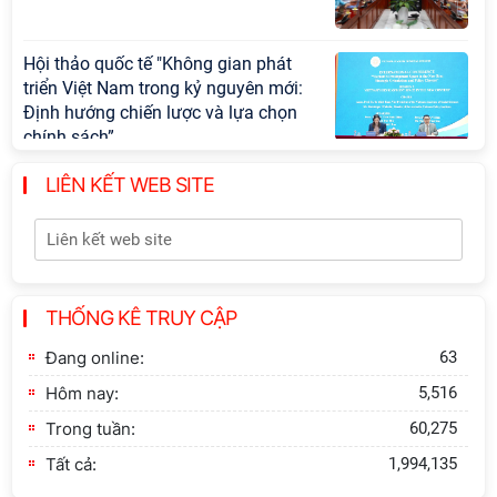
Hội thảo quốc tế "Không gian phát
triển Việt Nam trong kỷ nguyên mới:
Định hướng chiến lược và lựa chọn
chính sách”
LIÊN KẾT WEB SITE
Khai quật công trường khai thác đá
xây dựng Thành Nhà Hồ ở núi An
Tôn
Thông báo bổ sung về việc tuyển
THỐNG KÊ TRUY CẬP
sinh đào tạo trình độ tiến sĩ đợt 1
năm 2026
Đang online:
63
Hôm nay:
5,516
Trong tuần:
60,275
Tất cả:
1,994,135