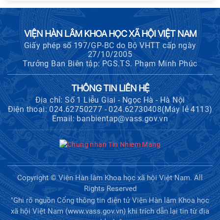
VIỆN HÀN LÂM KHOA HỌC XÃ HỘI VIỆT NAM
Giấy phép số 197/GP-BC do Bộ VHTT cấp ngày
27/10/2005
Trưởng Ban Biên tập: PGS.TS. Phạm Minh Phúc
THÔNG TIN LIÊN HỆ
Địa chỉ: Số 1 Liễu Giai - Ngọc Hà - Hà Nội
Điện thoại: 024.62750277 - 024.62730408(Máy lẻ 4113)
Email: banbientap@vass.gov.vn
Copyright © Viện Hàn lâm Khoa học xã hội Việt Nam. All
Rights Reserved
"Ghi rõ nguồn Cổng thông tin điện tử Viện Hàn lâm Khoa học
xã hội Việt Nam (www.vass.gov.vn) khi trích dẫn lại tin từ địa