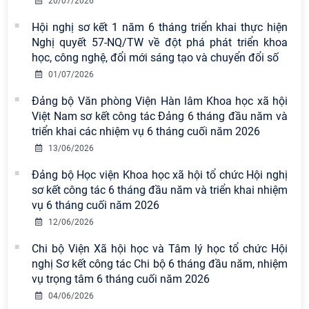
20/07/2026
Hội nghị sơ kết 1 năm 6 tháng triển khai thực hiện
Nghị quyết 57-NQ/TW về đột phá phát triển khoa
học, công nghệ, đổi mới sáng tạo và chuyển đổi số
Viện Hàn lâm Khoa học xã hội Việt
01/07/2026
Nam có 02 tác phẩm đạt giải khuyến
khích tại Cuộc thi chính luận bảo vệ
Đảng bộ Văn phòng Viện Hàn lâm Khoa học xã hội
nền tảng tư tưởng của Đảng năm
Việt Nam sơ kết công tác Đảng 6 tháng đầu năm và
2026
triển khai các nhiệm vụ 6 tháng cuối năm 2026
13/06/2026
Chi bộ Viện Sử học tổ chức Tọa đàm
chuyên đề: Đẩy mạnh học tập, thực
Đảng bộ Học viện Khoa học xã hội tổ chức Hội nghị
hành tư tưởng, đạo đức, phương
sơ kết công tác 6 tháng đầu năm và triển khai nhiệm
pháp, phong cách Hồ Chí Minh trong
vụ 6 tháng cuối năm 2026
giai đoạn phát triển mới
12/06/2026
Hội thảo khoa học quốc tế “Không
Chi bộ Viện Xã hội học và Tâm lý học tổ chức Hội
gian phát triển Việt Nam trong kỷ
nghị Sơ kết công tác Chi bộ 6 tháng đầu năm, nhiệm
nguyên mới: Định hướng chiến lược
vụ trọng tâm 6 tháng cuối năm 2026
và lựa chọn chính sách” sẽ diễn ra
04/06/2026
vào thứ ba, ngày 28/7/2026