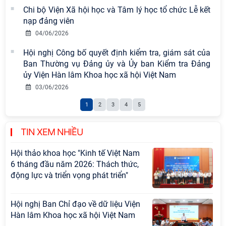
Chi bộ Viện Xã hội học và Tâm lý học tổ chức Lễ kết
Tọa đàm Giao lưu chuyên đề về
nạp đảng viên
những kinh nghiệm quan trọng của
04/06/2026
Đảng Cộng sản Trung Quốc và Đảng
Hội nghị Công bố quyết định kiểm tra, giám sát của
Cộng sản Việt Nam trong lãnh đạo
Ban Thường vụ Đảng ủy và Ủy ban Kiểm tra Đảng
sự nghiệp xây dựng chủ nghĩa xã hội
ủy Viện Hàn lâm Khoa học xã hội Việt Nam
Hội nghị Lãnh đạo Viện Hàn lâm
03/06/2026
Khoa học xã hội Việt Nam làm việc
1
2
3
4
5
với Ban Chủ nhiệm các Chương trình
khoa học và công nghệ trọng điểm
cấp Bộ
TIN XEM NHIỀU
Hội thảo khoa học "Kinh tế Việt Nam
6 tháng đầu năm 2026: Thách thức,
động lực và triển vọng phát triển"
Hội nghị Ban Chỉ đạo về dữ liệu Viện
Hàn lâm Khoa học xã hội Việt Nam