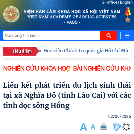
E-office
English
|
Đoàn công tác Học viện Chính trị quốc gia Hồ Chí Minh
Tiêu điểm
NGHIÊN CỨU KHOA HỌC
BÀI NGHIÊN CỨU KHX
Liên kết phát triển du lịch sinh thái
tại xã Nghĩa Đô (tỉnh Lào Cai) với các
tỉnh dọc sông Hồng
02/06/2026