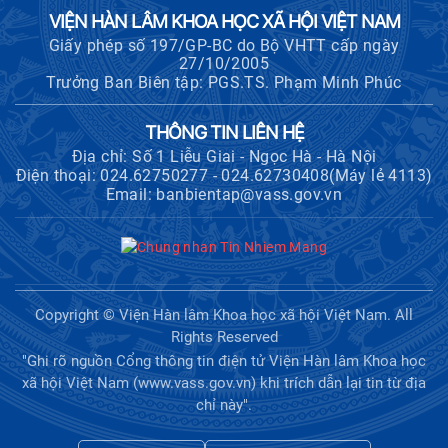
Hội thảo khoa học "Kinh tế Việt Nam
VIỆN HÀN LÂM KHOA HỌC XÃ HỘI VIỆT NAM
6 tháng đầu năm 2026: Thách thức,
Giấy phép số 197/GP-BC do Bộ VHTT cấp ngày
động lực và triển vọng phát triển"
27/10/2005
Trưởng Ban Biên tập: PGS.TS. Phạm Minh Phúc
Hội nghị Ban Chỉ đạo về dữ liệu Viện
Hàn lâm Khoa học xã hội Việt Nam
THÔNG TIN LIÊN HỆ
Địa chỉ: Số 1 Liễu Giai - Ngọc Hà - Hà Nội
Điện thoại: 024.62750277 - 024.62730408(Máy lẻ 4113)
Email: banbientap@vass.gov.vn
Hội thảo quốc tế "Không gian phát
triển Việt Nam trong kỷ nguyên mới:
Định hướng chiến lược và lựa chọn
chính sách”
Khai quật công trường khai thác đá
Copyright © Viện Hàn lâm Khoa học xã hội Việt Nam. All
xây dựng Thành Nhà Hồ ở núi An
Rights Reserved
Tôn
"Ghi rõ nguồn Cổng thông tin điện tử Viện Hàn lâm Khoa học
xã hội Việt Nam (www.vass.gov.vn) khi trích dẫn lại tin từ địa
chỉ này".
Thông báo bổ sung về việc tuyển
sinh đào tạo trình độ tiến sĩ đợt 1