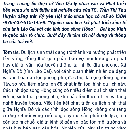
Trang Thông tin điện tử Viện Địa lý nhân văn và Phát triển
bền vững xin giới thiệu bài nghiên cứu của TS. Trần Thị Thu
Huyền đăng trên Kỷ yếu Hội thảo khoa học có mã số ISBN
-978-632-615-145-9: “Nghiên cứu liên kết phát triển kinh tế
của tỉnh Lào Cai với các tỉnh dọc sông Hồng” – Đại học Kinh
tế quốc dân tổ chức. Dưới đây là tóm tắt nội dung và thông
tin của bài viết:
Tóm tắt:
Du lịch sinh thái đang trở thành xu hướng phát triển
bền vững, đồng thời góp phần bảo vệ môi trường và phát
huy giá trị văn hóa truyền thống tại nhiều địa phương. Xã
Nghĩa Đô (tỉnh Lào Cai), với cảnh quan thiên nhiên đa dạng
và văn hóa dân tộc phong phú, đặc biệt là cộng đồng người
Tày, sở hữu tiềm năng lớn để phát triển loại hình du lịch này.
Các tỉnh dọc sông Hồng cũng có nhiều điểm du lịch sinh thái
với hệ sinh thái phong phú, khu bảo tồn thiên nhiên và làng
nghề truyền thống. Việc liên kết phát triển du lịch sinh thái
giữa Nghĩa Đô và các tỉnh dọc sông Hồng không chỉ tăng
cường kết nối vùng, mở rộng quy mô sản phẩm du lịch, mà
còn tạo ra chuỗi giá trị kinh tế gắn với bảo tồn môi trường và
phát huy bản sắc văn hóa. Nghiên cứu này tập trung vào: