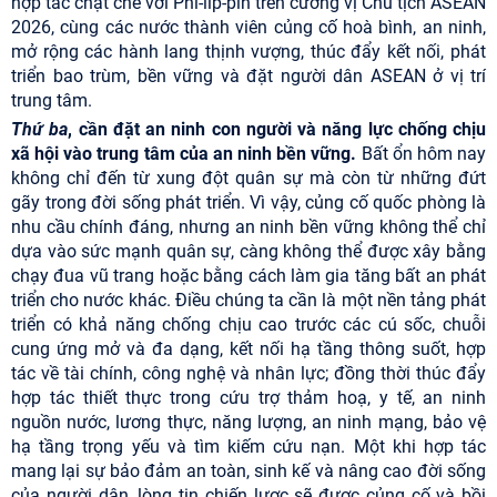
hợp tác chặt chẽ với Phi-líp-pin trên cương vị Chủ tịch ASEAN
2026, cùng các nước thành viên củng cố hoà bình, an ninh,
mở rộng các hành lang thịnh vượng, thúc đẩy kết nối, phát
triển bao trùm, bền vững và đặt người dân ASEAN ở vị trí
trung tâm.
Thứ ba
, cần đặt an ninh con người và năng lực chống chịu
xã hội vào trung tâm của an ninh bền vững.
Bất ổn hôm nay
không chỉ đến từ xung đột quân sự mà còn từ những đứt
gãy trong đời sống phát triển. Vì vậy, củng cố quốc phòng là
nhu cầu chính đáng, nhưng an ninh bền vững không thể chỉ
dựa vào sức mạnh quân sự, càng không thể được xây bằng
chạy đua vũ trang hoặc bằng cách làm gia tăng bất an phát
triển cho nước khác. Điều chúng ta cần là một nền tảng phát
triển có khả năng chống chịu cao trước các cú sốc, chuỗi
cung ứng mở và đa dạng, kết nối hạ tầng thông suốt, hợp
tác về tài chính, công nghệ và nhân lực; đồng thời thúc đẩy
hợp tác thiết thực trong cứu trợ thảm hoạ, y tế, an ninh
nguồn nước, lương thực, năng lượng, an ninh mạng, bảo vệ
hạ tầng trọng yếu và tìm kiếm cứu nạn. Một khi hợp tác
mang lại sự bảo đảm an toàn, sinh kế và nâng cao đời sống
của người dân, lòng tin chiến lược sẽ được củng cố và bồi