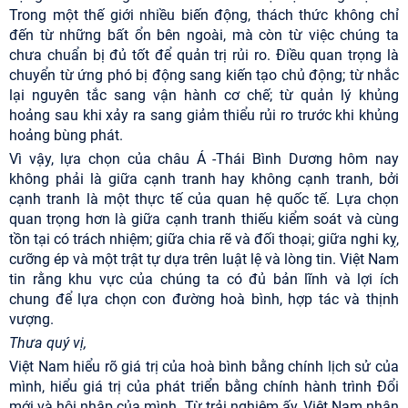
Trong một thế giới nhiều biến động, thách thức không chỉ
đến từ những bất ổn bên ngoài, mà còn từ việc chúng ta
chưa chuẩn bị đủ tốt để quản trị rủi ro. Điều quan trọng là
chuyển từ ứng phó bị động sang kiến tạo chủ động; từ nhắc
lại nguyên tắc sang vận hành cơ chế; từ quản lý khủng
hoảng sau khi xảy ra sang giảm thiểu rủi ro trước khi khủng
hoảng bùng phát.
Vì vậy, lựa chọn của châu Á -Thái Bình Dương hôm nay
không phải là giữa cạnh tranh hay không cạnh tranh, bởi
cạnh tranh là một thực tế của quan hệ quốc tế. Lựa chọn
quan trọng hơn là giữa cạnh tranh thiếu kiểm soát và cùng
tồn tại có trách nhiệm; giữa chia rẽ và đối thoại; giữa nghi kỵ,
cưỡng ép và một trật tự dựa trên luật lệ và lòng tin. Việt Nam
tin rằng khu vực của chúng ta có đủ bản lĩnh và lợi ích
chung để lựa chọn con đường hoà bình, hợp tác và thịnh
vượng.
Thưa quý vị,
Việt Nam hiểu rõ giá trị của hoà bình bằng chính lịch sử của
mình, hiểu giá trị của phát triển bằng chính hành trình Đổi
mới và hội nhập của mình. Từ trải nghiệm ấy, Việt Nam nhận