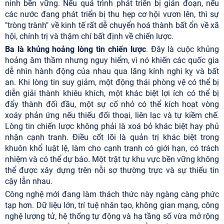
ninh bền vững. Nếu quá trình phát triển bị gián đoạn, nếu
các nước đang phát triển bị thu hẹp cơ hội vươn lên, thì sự
"tròng trành" về kinh tế rất dễ chuyển hoá thành bất ổn về xã
hội, chính trị và thậm chí bất định về chiến lược.
Ba là khủng hoảng lòng tin chiến lược
. Đây là cuộc khủng
hoảng âm thầm nhưng nguy hiểm, vì nó khiến các quốc gia
dễ nhìn hành động của nhau qua lăng kính nghi kỵ và bất
an. Khi lòng tin suy giảm, một động thái phòng vệ có thể bị
diễn giải thành khiêu khích, một khác biệt lợi ích có thể bị
đẩy thành đối đầu, một sự cố nhỏ có thể kích hoạt vòng
xoáy phản ứng nếu thiếu đối thoại, liên lạc và tự kiềm chế.
Lòng tin chiến lược không phải là xoá bỏ khác biệt hay phủ
nhận cạnh tranh. Điều cốt lõi là quản trị khác biệt trong
khuôn khổ luật lệ, làm cho cạnh tranh có giới hạn, có trách
nhiệm và có thể dự báo. Một trật tự khu vực bền vững không
thể được xây dựng trên nỗi sợ thường trực và sự thiếu tin
cậy lẫn nhau.
Công nghệ mới đang làm thách thức này ngàng càng phức
tạp hơn. Dữ liệu lớn, trí tuệ nhân tạo, không gian mạng, công
nghệ lượng tử, hệ thống tự động và hạ tầng số vừa mở rộng