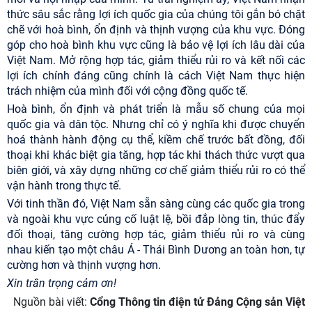
thức sâu sắc rằng lợi ích quốc gia của chúng tôi gắn bó chặt
chẽ với hoà bình, ổn định và thịnh vượng của khu vực. Đóng
góp cho hoà bình khu vực cũng là bảo vệ lợi ích lâu dài của
Việt Nam. Mở rộng hợp tác, giảm thiểu rủi ro và kết nối các
lợi ích chính đáng cũng chính là cách Việt Nam thực hiện
trách nhiệm của mình đối với cộng đồng quốc tế.
Hoà bình, ổn định và phát triển là mẫu số chung của mọi
quốc gia và dân tộc. Nhưng chỉ có ý nghĩa khi được chuyển
hoá thành hành động cụ thể, kiềm chế trước bất đồng, đối
thoại khi khác biệt gia tăng, hợp tác khi thách thức vượt qua
biên giới, và xây dựng những cơ chế giảm thiểu rủi ro có thể
vận hành trong thực tế.
Với tinh thần đó, Việt Nam sẵn sàng cùng các quốc gia trong
và ngoài khu vực củng cố luật lệ, bồi đắp lòng tin, thúc đẩy
đối thoại, tăng cường hợp tác, giảm thiểu rủi ro và cùng
nhau kiến tạo một châu Á - Thái Bình Dương an toàn hơn, tự
cường hơn và thịnh vượng hơn.
Xin trân trọng cảm ơn!
Nguồn bài viết:
Cổng Thông tin điện tử Đảng Cộng sản Việt