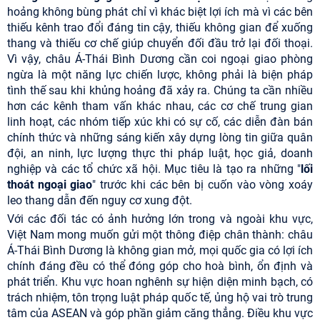
hoảng không bùng phát chỉ vì khác biệt lợi ích mà vì các bên
thiếu kênh trao đổi đáng tin cậy, thiếu không gian để xuống
thang và thiếu cơ chế giúp chuyển đối đầu trở lại đối thoại.
Vì vậy, châu Á-Thái Bình Dương cần coi ngoại giao phòng
ngừa là một năng lực chiến lược, không phải là biện pháp
tình thế sau khi khủng hoảng đã xảy ra. Chúng ta cần nhiều
hơn các kênh tham vấn khác nhau, các cơ chế trung gian
linh hoạt, các nhóm tiếp xúc khi có sự cố, các diễn đàn bán
chính thức và những sáng kiến xây dựng lòng tin giữa quân
đội, an ninh, lực lượng thực thi pháp luật, học giả, doanh
nghiệp và các tổ chức xã hội. Mục tiêu là tạo ra những "
lối
thoát ngoại giao
" trước khi các bên bị cuốn vào vòng xoáy
leo thang dẫn đến nguy cơ xung đột.
Với các đối tác có ảnh hưởng lớn trong và ngoài khu vực,
Việt Nam mong muốn gửi một thông điệp chân thành: châu
Á-Thái Bình Dương là không gian mở, mọi quốc gia có lợi ích
chính đáng đều có thể đóng góp cho hoà bình, ổn định và
phát triển. Khu vực hoan nghênh sự hiện diện minh bạch, có
trách nhiệm, tôn trọng luật pháp quốc tế, ủng hộ vai trò trung
tâm của ASEAN và góp phần giảm căng thẳng. Điều khu vực