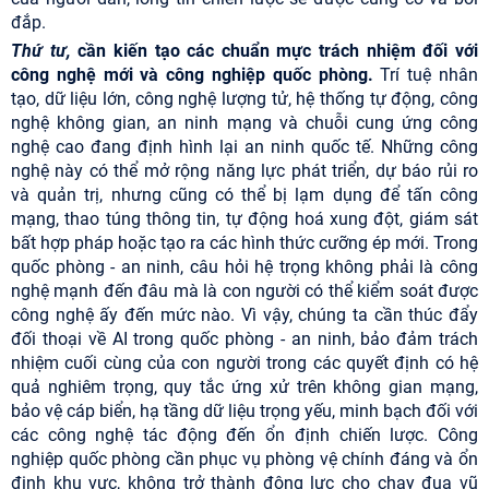
đắp.
Thứ tư,
cần kiến tạo các chuẩn mực trách nhiệm đối với
công nghệ mới và công nghiệp quốc phòng.
Trí tuệ nhân
tạo, dữ liệu lớn, công nghệ lượng tử, hệ thống tự động, công
nghệ không gian, an ninh mạng và chuỗi cung ứng công
nghệ cao đang định hình lại an ninh quốc tế. Những công
nghệ này có thể mở rộng năng lực phát triển, dự báo rủi ro
và quản trị, nhưng cũng có thể bị lạm dụng để tấn công
mạng, thao túng thông tin, tự động hoá xung đột, giám sát
bất hợp pháp hoặc tạo ra các hình thức cưỡng ép mới. Trong
quốc phòng - an ninh, câu hỏi hệ trọng không phải là công
nghệ mạnh đến đâu mà là con người có thể kiểm soát được
công nghệ ấy đến mức nào. Vì vậy, chúng ta cần thúc đẩy
đối thoại về AI trong quốc phòng - an ninh, bảo đảm trách
nhiệm cuối cùng của con người trong các quyết định có hệ
quả nghiêm trọng, quy tắc ứng xử trên không gian mạng,
bảo vệ cáp biển, hạ tầng dữ liệu trọng yếu, minh bạch đối với
các công nghệ tác động đến ổn định chiến lược. Công
nghiệp quốc phòng cần phục vụ phòng vệ chính đáng và ổn
định khu vực, không trở thành động lực cho chạy đua vũ