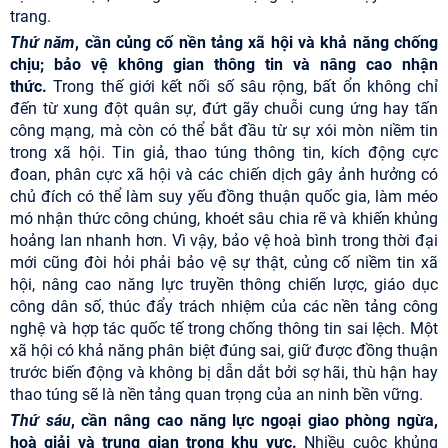
trang.
Thứ năm
, cần củng cố nền tảng xã hội và khả năng chống
chịu; bảo vệ không gian thông tin và nâng cao nhận
thức.
Trong thế giới kết nối số sâu rộng, bất ổn không chỉ
đến từ xung đột quân sự, đứt gãy chuỗi cung ứng hay tấn
công mạng, mà còn có thể bắt đầu từ sự xói mòn niềm tin
trong xã hội. Tin giả, thao túng thông tin, kích động cực
đoan, phân cực xã hội và các chiến dịch gây ảnh hưởng có
chủ đích có thể làm suy yếu đồng thuận quốc gia, làm méo
mó nhận thức công chúng, khoét sâu chia rẽ và khiến khủng
hoảng lan nhanh hơn. Vì vậy, bảo vệ hoà bình trong thời đại
mới cũng đòi hỏi phải bảo vệ sự thật, củng cố niềm tin xã
hội, nâng cao năng lực truyền thông chiến lược, giáo dục
công dân số, thúc đẩy trách nhiệm của các nền tảng công
nghệ và hợp tác quốc tế trong chống thông tin sai lệch. Một
xã hội có khả năng phân biệt đúng sai, giữ được đồng thuận
trước biến động và không bị dẫn dắt bởi sợ hãi, thù hận hay
thao túng sẽ là nền tảng quan trọng của an ninh bền vững.
Thứ sáu
, cần nâng cao năng lực ngoại giao phòng ngừa,
hoà giải và trung gian trong khu vực.
Nhiều cuộc khủng