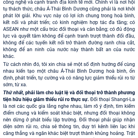
công nghệ và cạnh tranh địa kinh tế mới. Chính vì là nơi hội
tụ thách thức, châu Á-Thái Bình Dương cũng phải là nơi khởi
phát lời giải. Khu vực này có lợi ích chung trong hoà bình,
kết nối và phát triển; có kinh nghiệm hợp tác đa tầng; có
ASEAN như một cấu trúc đối thoại và cân bằng; có đủ động
lực và quyết tâm không để cạnh tranh trượt thành đối đầu,
không để các tuyến kết nối trở thành đường ranh chia cắt,
không để an ninh của nước này thành bất an của nước
khác.
Từ cách nhìn đó, tôi xin chia sẻ một số định hướng để cùng
nhau kiến tạo một châu Á-Thái Bình Dương hoà bình, ổn
định, phát triển, tự cường và có năng lực giảm thiểu rủi ro từ
sớm, từ xa.
Thứ nhất
, phải làm cho luật lệ và đối thoại trở thành phương
tiện hữu hiệu giảm thiểu rủi ro thực sự.
Đối thoại Shangri-La
là nơi các quốc gia lắng nghe nhau, làm rõ ý định, tìm kiếm
điểm chung và kiểm soát khác biệt, nhưng đối thoại không
nên dừng ở phát biểu lập trường. Đối thoại phải giúp nhận
diện sớm rủi ro, chia sẻ thông tin, duy trì kênh liên lạc khi
căng thẳng và ngăn khác biệt trượt thành khủng hoảng. Trật