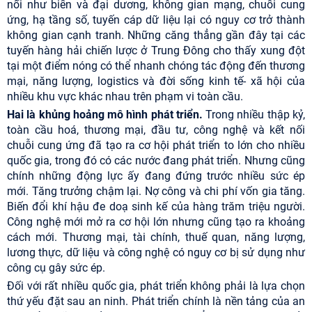
nối như biển và đại dương, không gian mạng, chuỗi cung
ứng, hạ tầng số, tuyến cáp dữ liệu lại có nguy cơ trở thành
không gian cạnh tranh. Những căng thẳng gần đây tại các
tuyến hàng hải chiến lược ở Trung Đông cho thấy xung đột
tại một điểm nóng có thể nhanh chóng tác động đến thương
mại, năng lượng, logistics và đời sống kinh tế- xã hội của
nhiều khu vực khác nhau trên phạm vi toàn cầu.
Hai là khủng hoảng mô hình phát triển.
Trong nhiều thập kỷ,
toàn cầu hoá, thương mại, đầu tư, công nghệ và kết nối
chuỗi cung ứng đã tạo ra cơ hội phát triển to lớn cho nhiều
quốc gia, trong đó có các nước đang phát triển. Nhưng cũng
chính những động lực ấy đang đứng trước nhiều sức ép
mới. Tăng trưởng chậm lại. Nợ công và chi phí vốn gia tăng.
Biến đổi khí hậu đe doạ sinh kế của hàng trăm triệu người.
Công nghệ mới mở ra cơ hội lớn nhưng cũng tạo ra khoảng
cách mới. Thương mại, tài chính, thuế quan, năng lượng,
lương thực, dữ liệu và công nghệ có nguy cơ bị sử dụng như
công cụ gây sức ép.
Đối với rất nhiều quốc gia, phát triển không phải là lựa chọn
thứ yếu đặt sau an ninh. Phát triển chính là nền tảng của an