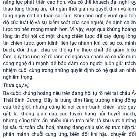
năng lực phát triển cao hơn, vừa có thể khuếch đại nghi kỵ,
thao túng thông tin, rút ngắn thời gian ra quyết định và làm
tăng nguy cơ tính toán sai lầm. Khi công nghệ vượt quá tốc
độ của luật lệ và sự kiểm soát của con người, ổn định chiến
lược trở nên mong manh hơn. Vì vậy, vượt qua khủng hoảng
lòng tin đòi hỏi có một khung chiến lược để xây dựng lòng
tin chiến lược, gồm kênh liên lạc nhanh khi có sự cố, minh
bạch, đối thoại, chia sẻ thông tin thực chất để giảm hiểu
lầm, quy tắc ứng xử rõ ràng để ngăn va chạm và chuẩn mực
công nghệ đủ mạnh để bảo đảm con người luôn giữ trách
nhiệm cuối cùng trong những quyết định có hệ quả an ninh
nghiêm trọng.
Thưa quý vị,
Ba cuộc khủng hoảng nêu trên đang hội tụ rõ nét tại châu Á-
Thái Bình Dương. Đây là trung tâm tăng trưởng năng động
của thế giới, nhưng cũng là nơi cạnh tranh chiến lược gay
gắt; là không gian của các tuyến hàng hải huyết mạch,
nhưng cũng tiềm ẩn nhiều rủi ro trên biển; là khu vực hưởng
lợi sâu từ toàn cầu hoá, nhưng đang chịu sức ép trực tiếp từ
phân mảnh chuỗi cung ứng, biến đổi khí hậu, chuyển đổi