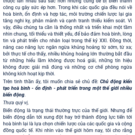
thuộc lẫn nhau sâu sắc hơn nhưng cũng dễ bị biến thành
công cụ gây sức ép hơn. Trong khi các quốc gia đều nói về
hoà bình, ổn định và hợp tác, môi trường chiến lược lại gia
tăng nghi kỵ, phân mảnh và cạnh tranh thiếu kiểm soát. Vì
vậy, điều chúng ta cần là thống nhất và triển khai một tầm
nhìn chung, tối thiểu và thiết yếu, để bảo đảm hoà bình, lòng
tin và phát triển cho nhân loại trong thế kỷ XXI. Đồng thời,
nâng cao năng lực ngăn ngừa khủng hoảng từ sớm, từ xa;
bởi thực tế cho thấy, nhiều khủng hoảng lớn thường bắt đầu
từ những hiểu lầm không được hoá giải, những tín hiệu
không được giải mã đúng và những cơ chế phòng ngừa
không kích hoạt kịp thời.
Trên tinh thần ấy, tôi muốn chia sẻ chủ đề:
Chủ động kiến
tạo hoà bình - ổn định - phát triển trong một thế giới nhiều
biến động
.
Thưa quý vị,
Biến động là trạng thái thường trực của thế giới. Nhưng để
biến động dẫn tới xung đột hay trở thành động lực tiến tới
hoà bình lại là lựa chọn chiến lược của các quốc gia và cộng
đồng quốc tế. Khi nhìn vào thế giới hôm nay, tôi cho rằng