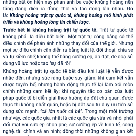
những bất ổn hiện nay phản ánh ba cuộc khủng hoảng nền
tảng đang diễn ra đồng thời và tác động lẫn nhau
.
Đó
là:
Khủng hoảng trật tự quốc tế, khủng hoảng mô hình phát
triển và khủng hoảng lòng tin chiến lược.
Trước hết là khủng hoảng trật tự quốc tế.
Trật tự quốc tế
không phải là điều bất biến. Một trật tự công bằng có thể
điều chỉnh để phản ánh những thay đổi của thế giới. Nhưng
mọi sự điều chỉnh cần diễn ra bằng luật lệ, đối thoại, chia sẻ
và tự kiềm chế; không thể bằng cưỡng ép, áp đặt, đe doạ sử
dụng vũ lực hoặc tạo "sự đã rồi".
Khủng hoảng trật tự quốc tế bắt đầu khi luật lệ vẫn được
nhắc đến, nhưng sức ràng buộc suy giảm; khi cam kết vẫn
được tuyên bố, nhưng hành động thực tế lại làm xói mòn
chính những cam kết ấy; khi nguyên tắc cơ bản của luật
pháp quốc tế bị diễn giải theo hướng áp đặt chủ quan, được
thực thi không nhất quán, hoặc bị đặt sau tư duy ưu tiên sử
dụng sức mạnh,
"cá lớn nuốt cá bé"
. Trong một môi trường
như vậy, các quốc gia, nhất là các quốc gia vừa và nhỏ, phải
đối mặt với sức ép chọn phe, sự cưỡng ép về kinh tế, công
nghệ, tài chính và an ninh; đồng thời những không gian kết