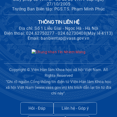
động lực và triển vọng phát triển"
27/10/2005
Trưởng Ban Biên tập: PGS.TS. Phạm Minh Phúc
Hội nghị Ban Chỉ đạo về dữ liệu Viện
Hàn lâm Khoa học xã hội Việt Nam
THÔNG TIN LIÊN HỆ
Địa chỉ: Số 1 Liễu Giai - Ngọc Hà - Hà Nội
Điện thoại: 024.62750277 - 024.62730408(Máy lẻ 4113)
Email: banbientap@vass.gov.vn
Viện Hàn lâm Khoa học xã hội Việt
Nam công bố các quyết định về
công tác cán bộ
Hội thảo quốc tế "Không gian phát
Copyright © Viện Hàn lâm Khoa học xã hội Việt Nam. All
triển Việt Nam trong kỷ nguyên mới:
Rights Reserved
Định hướng chiến lược và lựa chọn
"Ghi rõ nguồn Cổng thông tin điện tử Viện Hàn lâm Khoa học
chính sách”
xã hội Việt Nam (www.vass.gov.vn) khi trích dẫn lại tin từ địa
chỉ này".
Khai quật công trường khai thác đá
xây dựng Thành Nhà Hồ ở núi An
Tôn
Hỏi - Đáp
Liên hệ - Góp ý