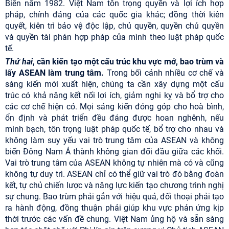
Biển năm 1982. Việt Nam tôn trọng quyền và lợi ích hợp
pháp, chính đáng của các quốc gia khác; đồng thời kiên
quyết, kiên trì bảo vệ độc lập, chủ quyền, quyền chủ quyền
và quyền tài phán hợp pháp của mình theo luật pháp quốc
tế.
Thứ hai
, cần kiến tạo một cấu trúc khu vực mở, bao trùm và
lấy ASEAN làm trung tâm.
Trong bối cảnh nhiều cơ chế và
sáng kiến mới xuất hiện, chúng ta cần xây dựng một cấu
trúc có khả năng kết nối lợi ích, giảm nghi kỵ và bổ trợ cho
các cơ chế hiện có. Mọi sáng kiến đóng góp cho hoà bình,
ổn định và phát triển đều đáng được hoan nghênh, nếu
minh bạch, tôn trọng luật pháp quốc tế, bổ trợ cho nhau và
không làm suy yếu vai trò trung tâm của ASEAN và không
biến Đông Nam Á thành không gian đối đầu giữa các khối.
Vai trò trung tâm của ASEAN không tự nhiên mà có và cũng
không tự duy trì. ASEAN chỉ có thể giữ vai trò đó bằng đoàn
kết, tự chủ chiến lược và năng lực kiến tạo chương trình nghị
sự chung. Bao trùm phải gắn với hiệu quả, đối thoại phải tạo
ra hành động, đồng thuận phải giúp khu vực phản ứng kịp
thời trước các vấn đề chung. Việt Nam ủng hộ và sẵn sàng