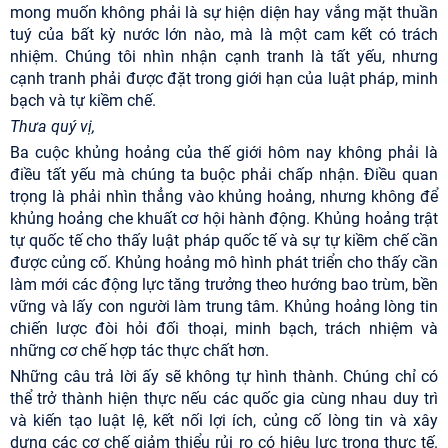
mong muốn không phải là sự hiện diện hay vắng mặt thuần
tuý của bất kỳ nước lớn nào, mà là một cam kết có trách
nhiệm. Chúng tôi nhìn nhận cạnh tranh là tất yếu, nhưng
cạnh tranh phải được đặt trong giới hạn của luật pháp, minh
bạch và tự kiềm chế.
Thưa quý vị,
Ba cuộc khủng hoảng của thế giới hôm nay không phải là
điều tất yếu mà chúng ta buộc phải chấp nhận. Điều quan
trọng là phải nhìn thẳng vào khủng hoảng, nhưng không để
khủng hoảng che khuất cơ hội hành động. Khủng hoảng trật
tự quốc tế cho thấy luật pháp quốc tế và sự tự kiềm chế cần
được củng cố. Khủng hoảng mô hình phát triển cho thấy cần
làm mới các động lực tăng trưởng theo hướng bao trùm, bền
vững và lấy con người làm trung tâm. Khủng hoảng lòng tin
chiến lược đòi hỏi đối thoại, minh bạch, trách nhiệm và
những cơ chế hợp tác thực chất hơn.
Những câu trả lời ấy sẽ không tự hình thành. Chúng chỉ có
thể trở thành hiện thực nếu các quốc gia cùng nhau duy trì
và kiến tạo luật lệ, kết nối lợi ích, củng cố lòng tin và xây
dựng các cơ chế giảm thiểu rủi ro có hiệu lực trong thực tế.