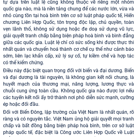
tự dựa trên luật lệ cũng không thuộc về riêng một nhóm
quốc gia nào, mà là nền tảng chung để các nước lớn, vừa và
nhỏ cùng tồn tại hoà bình trên cơ sở luật pháp quốc tế, Hiến
chương Liên Hợp Quốc, tôn trọng độc lập, chủ quyền, toàn
vẹn lãnh thổ, không sử dụng hoặc đe doạ sử dụng vũ lực,
giải quyết tranh chấp bằng biện pháp hoà bình và bình đẳng
giữa các quốc gia. Luật lệ chỉ có sức sống khi được thực thi
nhất quán và chuyển hoá thành cơ chế cụ thể như cảnh báo
sớm, liên lạc khẩn cấp, xử lý sự cố, tự kiềm chế và hợp tác
có thể kiểm chứng.
Điều này đặc biệt quan trọng đối với biển và đại dương. Biển
và đại dương là tài nguyên, là không gian kết nối chung, là
huyết mạch của thương mại, năng lượng, lương thực và
chuỗi cung ứng toàn cầu. Không quốc gia nào được lợi nếu
các tuyến kết nối ấy trở thành nơi phô diễn sức mạnh, cưỡng
ép hoặc đối đầu.
Đối với Biển Đông, lập trường của Việt Nam là nhất quán, rõ
ràng và có nguyên tắc. Việt Nam ủng hộ giải quyết mọi tranh
chấp và bất đồng bằng biện pháp hoà bình, trên cơ sở luật
pháp quốc tế, đặc biệt là Công ước Liên Hợp Quốc về Luật