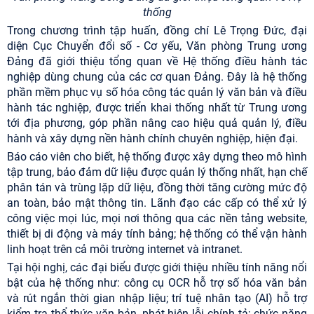
thống
Trong chương trình tập huấn, đồng chí Lê Trọng Đức, đại
diện Cục Chuyển đổi số - Cơ yếu, Văn phòng Trung ương
Đảng đã giới thiệu tổng quan về Hệ thống điều hành tác
nghiệp dùng chung của các cơ quan Đảng. Đây là hệ thống
phần mềm phục vụ số hóa công tác quản lý văn bản và điều
hành tác nghiệp, được triển khai thống nhất từ Trung ương
tới địa phương, góp phần nâng cao hiệu quả quản lý, điều
hành và xây dựng nền hành chính chuyên nghiệp, hiện đại.
Báo cáo viên cho biết, hệ thống được xây dựng theo mô hình
tập trung, bảo đảm dữ liệu được quản lý thống nhất, hạn chế
phân tán và trùng lặp dữ liệu, đồng thời tăng cường mức độ
an toàn, bảo mật thông tin. Lãnh đạo các cấp có thể xử lý
công việc mọi lúc, mọi nơi thông qua các nền tảng website,
thiết bị di động và máy tính bảng; hệ thống có thể vận hành
linh hoạt trên cả môi trường internet và intranet.
Tại hội nghị, các đại biểu được giới thiệu nhiều tính năng nổi
bật của hệ thống như: công cụ OCR hỗ trợ số hóa văn bản
và rút ngắn thời gian nhập liệu; trí tuệ nhân tạo (AI) hỗ trợ
kiểm tra thể thức văn bản, phát hiện lỗi chính tả; chức năng