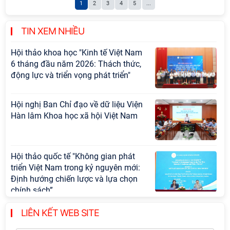
1
2
3
4
5
...
với Ban Chủ nhiệm các Chương trình
khoa học và công nghệ trọng điểm
cấp Bộ
TIN XEM NHIỀU
Hội thảo khoa học "Kinh tế Việt Nam
6 tháng đầu năm 2026: Thách thức,
động lực và triển vọng phát triển"
Hội nghị Ban Chỉ đạo về dữ liệu Viện
Hàn lâm Khoa học xã hội Việt Nam
Hội thảo quốc tế "Không gian phát
triển Việt Nam trong kỷ nguyên mới:
Định hướng chiến lược và lựa chọn
chính sách”
LIÊN KẾT WEB SITE
Khai quật công trường khai thác đá
xây dựng Thành Nhà Hồ ở núi An