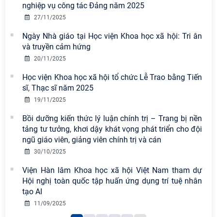
nghiệp vụ công tác Đảng năm 2025
Chi bộ Viện Sử học tổ chức Tọa đàm
27/11/2025
chuyên đề: Đẩy mạnh học tập, thực
hành tư tưởng, đạo đức, phương
Ngày Nhà giáo tại Học viện Khoa học xã hội: Tri ân
pháp, phong cách Hồ Chí Minh trong
và truyền cảm hứng
giai đoạn phát triển mới
20/11/2025
Hội thảo khoa học quốc tế “Không
Học viện Khoa học xã hội tổ chức Lễ Trao bằng Tiến
gian phát triển Việt Nam trong kỷ
sĩ, Thạc sĩ năm 2025
nguyên mới: Định hướng chiến lược
19/11/2025
và lựa chọn chính sách” sẽ diễn ra
Bồi dưỡng kiến thức lý luận chính trị – Trang bị nền
vào thứ ba, ngày 28/7/2026
tảng tư tưởng, khơi dậy khát vọng phát triển cho đội
Tọa đàm Giao lưu chuyên đề về
ngũ giáo viên, giảng viên chính trị và cán
những kinh nghiệm quan trọng của
30/10/2025
Đảng Cộng sản Trung Quốc và Đảng
Viện Hàn lâm Khoa học xã hội Việt Nam tham dự
Cộng sản Việt Nam trong lãnh đạo
Hội nghị toàn quốc tập huấn ứng dụng trí tuệ nhân
sự nghiệp xây dựng chủ nghĩa xã hội
tạo AI
Hội nghị Lãnh đạo Viện Hàn lâm
11/09/2025
Khoa học xã hội Việt Nam làm việc