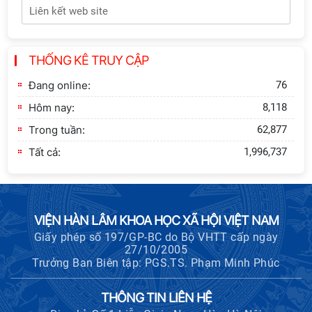
Tôn
Thông báo bổ sung về việc tuyển
THỐNG KÊ TRUY CẬP
sinh đào tạo trình độ tiến sĩ đợt 1
năm 2026
Đang online:
76
Hôm nay:
8,118
Trong tuần:
62,877
Tất cả:
1,996,737
VIỆN HÀN LÂM KHOA HỌC XÃ HỘI VIỆT NAM
Giấy phép số 197/GP-BC do Bộ VHTT cấp ngày
27/10/2005
Trưởng Ban Biên tập: PGS.TS. Phạm Minh Phúc
THÔNG TIN LIÊN HỆ