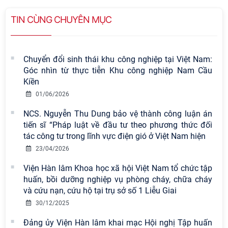
TIN CÙNG CHUYÊN MỤC
Chuyển đổi sinh thái khu công nghiệp tại Việt Nam:
Góc nhìn từ thực tiễn Khu công nghiệp Nam Cầu
Kiền
01/06/2026
NCS. Nguyễn Thu Dung bảo vệ thành công luận án
tiến sĩ “Pháp luật về đầu tư theo phương thức đối
tác công tư trong lĩnh vực điện gió ở Việt Nam hiện
23/04/2026
Viện Hàn lâm Khoa học xã hội Việt Nam tổ chức tập
Viện Hàn lâm Khoa học xã hội Việt
huấn, bồi dưỡng nghiệp vụ phòng cháy, chữa cháy
Nam có 02 tác phẩm đạt giải khuyến
và cứu nạn, cứu hộ tại trụ sở số 1 Liễu Giai
khích tại Cuộc thi chính luận bảo vệ
30/12/2025
nền tảng tư tưởng của Đảng năm
2026
Đảng ủy Viện Hàn lâm khai mạc Hội nghị Tập huấn