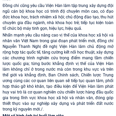
Đồng chí cũng yêu cầu Viện Hàn lâm tập trung xây dựng đội
ngũ cán bộ khoa học có trình độ chuyên môn cao, có đạo
đức khoa học, trách nhiệm xã hội; chủ động đào tạo, thu hút
chuyên gia đầu ngành, nhà khoa học trẻ; tiếp tục kiện toàn
tổ chức bộ máy tinh gọn, hiệu lực, hiệu quả.
Nhấn mạnh yêu cầu nâng cao vị thế của khoa học xã hội và
nhân văn Việt Nam trong giai đoạn phát triển mới, đồng chí
Nguyễn Thanh Nghị đề nghị Viện Hàn lâm chủ động mở
rộng hợp tác quốc tế, tăng cường kết nối học thuật, xây dựng
các chương trình nghiên cứu trọng điểm mang tầm chiến
lược quốc gia; từng bước khẳng định vị thế của Viện Hàn
lâm không chỉ ở trong nước mà còn trong khu vực và trên
thế giới và khẳng định, Ban Chính sách, Chiến lược Trung
ương cùng các cơ quan liên quan sẽ tiếp tục quan tâm, phối
hợp tháo gỡ khó khăn, tạo điều kiện để Viện Hàn lâm phát
huy vai trò là cơ quan nghiên cứu chiến lược hàng đầu quốc
gia trong lĩnh vực khoa học xã hội và nhân văn, đóng góp
thiết thực vào sự nghiệp xây dựng và phát triển đất nước
trong kỷ nguyên mới./.
Một số hình ảnh tại buổi làm việc