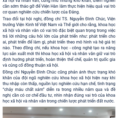
xã hội và nhân văn, cũng như những khó khăn, điểm nghẽn
cần sớm tháo gỡ để Viện Hàn lâm thực hiện hiệu quả vai trò
cơ quan nghiên cứu chiến lược của Đảng.
Trao đổi tại hội nghị, đồng chí TS.
Nguyễn Đình Chúc, Viện
trưởng Viện Kinh tế Việt Nam và Thế giới
cho rằng, khoa học
xã hội và nhân văn có vai trò đặc biệt quan trọng trong việc
trả lời những câu hỏi lớn của phát triển như: phát triển cho
ai, phát triển để làm gì, phát triển theo mô hình và hệ giá trị
nào. Theo đồng chí, nếu khoa học - công nghệ tạo ra năng
lực sản xuất mới thì khoa học xã hội và nhân văn giữ vai trò
định hướng phát triển, hoàn thiện thể chế, quản trị quốc gia
và củng cố đồng thuận xã hội.
Đồng chí Nguyễn Đình Chúc cũng phản ánh thực trạng khó
khăn của đội ngũ nghiên cứu khoa học xã hội hiện nay khi
thu nhập còn thấp, nguồn lực nghiên cứu hạn chế, tình trạng
“chảy máu chất xám” diễn ra trong nhiều năm qua và đề
nghị cần có cơ chế đầu tư, nhìn nhận đúng vai trò của khoa
học xã hội và nhân văn trong chiến lược phát triển đất nước.