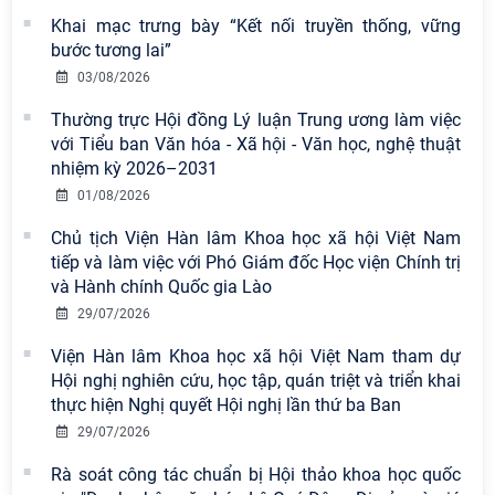
khích tại Cuộc thi chính luận bảo vệ
Khai mạc trưng bày “Kết nối truyền thống, vững
nền tảng tư tưởng của Đảng năm
bước tương lai”
2026
03/08/2026
Chi bộ Viện Sử học tổ chức Tọa đàm
Thường trực Hội đồng Lý luận Trung ương làm việc
chuyên đề: Đẩy mạnh học tập, thực
với Tiểu ban Văn hóa - Xã hội - Văn học, nghệ thuật
hành tư tưởng, đạo đức, phương
nhiệm kỳ 2026–2031
pháp, phong cách Hồ Chí Minh trong
01/08/2026
giai đoạn phát triển mới
Chủ tịch Viện Hàn lâm Khoa học xã hội Việt Nam
Hội thảo khoa học quốc tế “Không
tiếp và làm việc với Phó Giám đốc Học viện Chính trị
gian phát triển Việt Nam trong kỷ
và Hành chính Quốc gia Lào
nguyên mới: Định hướng chiến lược
29/07/2026
và lựa chọn chính sách” sẽ diễn ra
Viện Hàn lâm Khoa học xã hội Việt Nam tham dự
vào thứ ba, ngày 28/7/2026
Hội nghị nghiên cứu, học tập, quán triệt và triển khai
Tọa đàm Giao lưu chuyên đề về
thực hiện Nghị quyết Hội nghị lần thứ ba Ban
những kinh nghiệm quan trọng của
29/07/2026
Đảng Cộng sản Trung Quốc và Đảng
Rà soát công tác chuẩn bị Hội thảo khoa học quốc
Cộng sản Việt Nam trong lãnh đạo