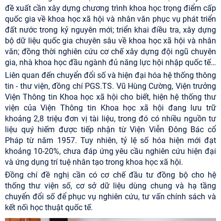
đề xuất cần xây dựng chương trình khoa học trọng điểm cấp
quốc gia về khoa học xã hội và nhân văn phục vụ phát triển
đất nước trong kỷ nguyên mới; triển khai điều tra, xây dựng
bộ dữ liệu quốc gia chuyên sâu về khoa học xã hội và nhân
văn; đồng thời nghiên cứu cơ chế xây dựng đội ngũ chuyên
gia, nhà khoa học đầu ngành đủ năng lực hội nhập quốc tế…
Liên quan đến chuyển đổi số và hiện đại hóa hệ thống thông
tin - thư viện, đồng chí PGS.TS.
Vũ Hùng Cường, Viện trưởng
Viện Thông tin Khoa học xã hội
cho biết, hiện hệ thống thư
viện của Viện Thông tin Khoa học xã hội đang lưu trữ
khoảng 2,8 triệu đơn vị tài liệu, trong đó có nhiều nguồn tư
liệu quý hiếm được tiếp nhận từ Viện Viễn Đông Bác cổ
Pháp từ năm 1957. Tuy nhiên, tỷ lệ số hóa hiện mới đạt
khoảng 10-20%, chưa đáp ứng yêu cầu nghiên cứu hiện đại
và ứng dụng trí tuệ nhân tạo trong khoa học xã hội.
Đồng chí đề nghị cần có cơ chế đầu tư đồng bộ cho hệ
thống thư viện số, cơ sở dữ liệu dùng chung và hạ tầng
chuyển đổi số để phục vụ nghiên cứu, tư vấn chính sách và
kết nối học thuật quốc tế.