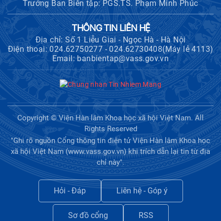
Trưởng Ban Biên tập: PGS.TS. Phạm Minh Phúc
THÔNG TIN LIÊN HỆ
Địa chỉ: Số 1 Liễu Giai - Ngọc Hà - Hà Nội
Điện thoại: 024.62750277 - 024.62730408(Máy lẻ 4113)
Email: banbientap@vass.gov.vn
Copyright © Viện Hàn lâm Khoa học xã hội Việt Nam. All
Rights Reserved
"Ghi rõ nguồn Cổng thông tin điện tử Viện Hàn lâm Khoa học
xã hội Việt Nam (www.vass.gov.vn) khi trích dẫn lại tin từ địa
chỉ này".
Hỏi - Đáp
Liên hệ - Góp ý
Sơ đồ cổng
RSS