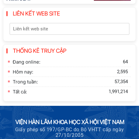
chính sách”
LIÊN KẾT WEB SITE
Khai quật công trường khai thác đá
xây dựng Thành Nhà Hồ ở núi An
Tôn
Thông báo bổ sung về việc tuyển
THỐNG KÊ TRUY CẬP
sinh đào tạo trình độ tiến sĩ đợt 1
năm 2026
Đang online:
64
Hôm nay:
2,595
Trong tuần:
57,354
Tất cả:
1,991,214
VIỆN HÀN LÂM KHOA HỌC XÃ HỘI VIỆT NAM
Giấy phép số 197/GP-BC do Bộ VHTT cấp ngày
27/10/2005