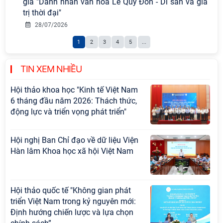
gia "Danh nhân văn hóa Lê Quý Đôn - Di sản và giá
sự nghiệp xây dựng chủ nghĩa xã hội
trị thời đại"
Hội nghị Lãnh đạo Viện Hàn lâm
28/07/2026
Khoa học xã hội Việt Nam làm việc
1
2
3
4
5
...
với Ban Chủ nhiệm các Chương trình
khoa học và công nghệ trọng điểm
cấp Bộ
TIN XEM NHIỀU
Hội thảo khoa học "Kinh tế Việt Nam
6 tháng đầu năm 2026: Thách thức,
động lực và triển vọng phát triển"
Hội nghị Ban Chỉ đạo về dữ liệu Viện
Hàn lâm Khoa học xã hội Việt Nam
Hội thảo quốc tế "Không gian phát
triển Việt Nam trong kỷ nguyên mới:
Định hướng chiến lược và lựa chọn