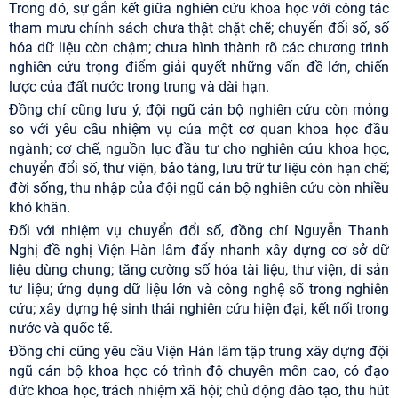
Trong đó, sự gắn kết giữa nghiên cứu khoa học với công tác
tham mưu chính sách chưa thật chặt chẽ; chuyển đổi số, số
hóa dữ liệu còn chậm; chưa hình thành rõ các chương trình
nghiên cứu trọng điểm giải quyết những vấn đề lớn, chiến
lược của đất nước trong trung và dài hạn.
Đồng chí cũng lưu ý, đội ngũ cán bộ nghiên cứu còn mỏng
so với yêu cầu nhiệm vụ của một cơ quan khoa học đầu
ngành; cơ chế, nguồn lực đầu tư cho nghiên cứu khoa học,
chuyển đổi số, thư viện, bảo tàng, lưu trữ tư liệu còn hạn chế;
đời sống, thu nhập của đội ngũ cán bộ nghiên cứu còn nhiều
khó khăn.
Đối với nhiệm vụ chuyển đổi số, đồng chí Nguyễn Thanh
Nghị đề nghị Viện Hàn lâm đẩy nhanh xây dựng cơ sở dữ
liệu dùng chung; tăng cường số hóa tài liệu, thư viện, di sản
tư liệu; ứng dụng dữ liệu lớn và công nghệ số trong nghiên
cứu; xây dựng hệ sinh thái nghiên cứu hiện đại, kết nối trong
nước và quốc tế.
Đồng chí cũng yêu cầu Viện Hàn lâm tập trung xây dựng đội
ngũ cán bộ khoa học có trình độ chuyên môn cao, có đạo
đức khoa học, trách nhiệm xã hội; chủ động đào tạo, thu hút