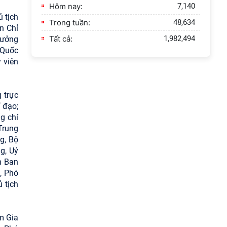
Hôm nay:
7,140
 tịch
Trong tuần:
48,634
n Chỉ
Tất cả:
1,982,494
rưởng
 Quốc
 viên
 trực
 đạo;
g chí
Trung
g, Bộ
g, Uỷ
n Ban
, Phó
 tịch
m Gia