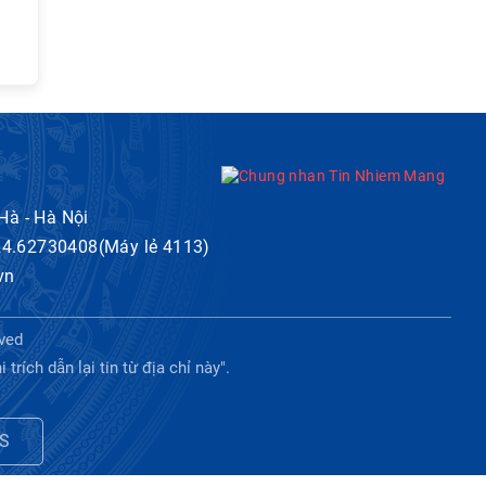
 Hà - Hà Nội
024.62730408(Máy lẻ 4113)
vn
ved
ích dẫn lại tin từ địa chỉ này".
S