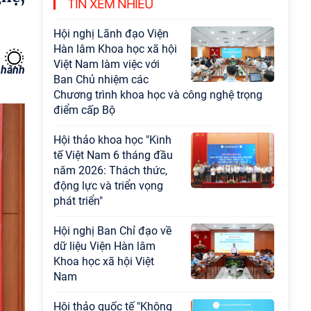
TIN XEM NHIỀU
đạo sự nghiệp xây dựng chủ nghĩa xã hội
Hội nghị Lãnh đạo Viện
Hàn lâm Khoa học xã hội
Việt Nam làm việc với
 hành
Ban Chủ nhiệm các
Chương trình khoa học và công nghệ trọng
điểm cấp Bộ
Hội thảo khoa học "Kinh
tế Việt Nam 6 tháng đầu
năm 2026: Thách thức,
động lực và triển vọng
phát triển"
Hội nghị Ban Chỉ đạo về
dữ liệu Viện Hàn lâm
Khoa học xã hội Việt
Nam
Hội thảo quốc tế "Không