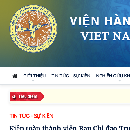
GIỚI THIỆU
TIN TỨC - SỰ KIỆN
NGHIÊN CỨU K
Tiêu điểm
TIN TỨC - SỰ KIỆN
Kiện toàn thành viên Ban Chỉ đạo Trung ương về phát triển khoa học, công nghệ,