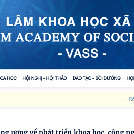
HOA HỌC
HỘI NGHỊ - HỘI THẢO
ĐÀO TẠO - BỒI DƯỠNG
HỢ
Đối th