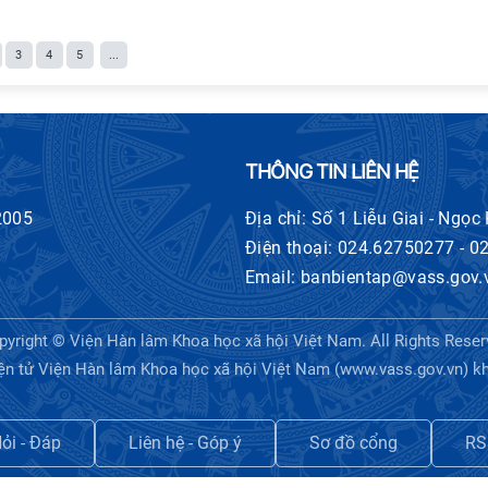
3
4
5
...
THÔNG TIN LIÊN HỆ
2005
Địa chỉ: Số 1 Liễu Giai - Ngọc
Điện thoại: 024.62750277 - 
Email: banbientap@vass.gov.
pyright © Viện Hàn lâm Khoa học xã hội Việt Nam. All Rights Reser
ện tử Viện Hàn lâm Khoa học xã hội Việt Nam (www.vass.gov.vn) khi tr
ỏi - Đáp
Liên hệ - Góp ý
Sơ đồ cổng
RS