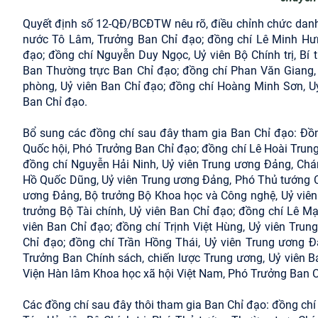
Quyết định số 12-QĐ/BCĐTW nêu rõ, điều chỉnh chức danh v
nước Tô Lâm, Trưởng Ban Chỉ đạo; đồng chí Lê Minh Hưng
đạo; đồng chí Nguyễn Duy Ngọc, Uỷ viên Bộ Chính trị, B
Ban Thường trực Ban Chỉ đạo; đồng chí Phan Văn Giang, 
phòng, Uỷ viên Ban Chỉ đạo; đồng chí Hoàng Minh Sơn, Uỷ
Ban Chỉ đạo.
Bổ sung các đồng chí sau đây tham gia Ban Chỉ đạo: Đồng
Quốc hội, Phó Trưởng Ban Chỉ đạo; đồng chí Lê Hoài Trung,
đồng chí Nguyễn Hải Ninh, Uỷ viên Trung ương Đảng, Ch
Hồ Quốc Dũng, Uỷ viên Trung ương Đảng, Phó Thủ tướng Ch
ương Đảng, Bộ trưởng Bộ Khoa học và Công nghệ, Uỷ viên
trưởng Bộ Tài chính, Uỷ viên Ban Chỉ đạo; đồng chí Lê M
viên Ban Chỉ đạo; đồng chí Trịnh Việt Hùng, Uỷ viên Tru
Chỉ đạo; đồng chí Trần Hồng Thái, Uỷ viên Trung ương 
Trưởng Ban Chính sách, chiến lược Trung ương, Uỷ viên B
Viện Hàn lâm Khoa học xã hội Việt Nam, Phó Trưởng Ban Ch
Các đồng chí sau đây thôi tham gia Ban Chỉ đạo: đồng ch