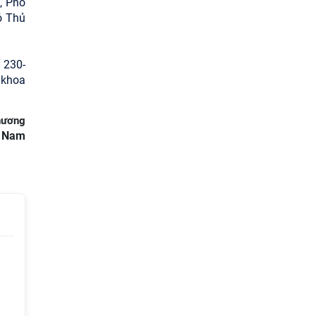
, Phó
ó Thủ
 230-
 khoa
hương
t Nam