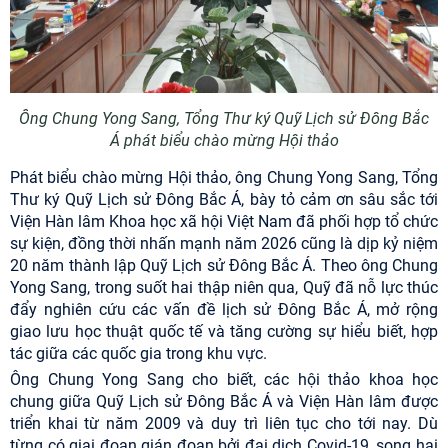
Ô
ng Chung Yong Sang, Tổng Thư ký Quỹ Lịch sử Đông Bắc
Á
phát biểu chào mừng Hội thảo
Phát biểu chào mừng Hội thảo, ông Chung Yong Sang, Tổng
Thư ký Quỹ Lịch sử Đông Bắc Á, bày tỏ cảm ơn sâu sắc tới
Viện Hàn lâm Khoa học xã hội Việt Nam đã phối hợp tổ chức
sự kiện, đồng thời nhấn mạnh năm 2026 cũng là dịp kỷ niệm
20 năm thành lập Quỹ Lịch sử Đông Bắc Á. Theo ông Chung
Yong Sang, trong suốt hai thập niên qua, Quỹ đã nỗ lực thúc
đẩy nghiên cứu các vấn đề lịch sử Đông Bắc Á, mở rộng
giao lưu học thuật quốc tế và tăng cường sự hiểu biết, hợp
tác giữa các quốc gia trong khu vực.
Ông Chung Yong Sang cho biết, các hội thảo khoa học
chung giữa Quỹ Lịch sử Đông Bắc Á và Viện Hàn lâm được
triển khai từ năm 2009 và duy trì liên tục cho tới nay. Dù
từng có giai đoạn gián đoạn bởi đại dịch Covid-19, song hai