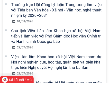
Chi bộ Viện Sử học tổ chức Tọa đàm
Thường trực Hội đồng Lý luận Trung ương làm việc
chuyên đề: Đẩy mạnh học tập, thực
với Tiểu ban Văn hóa - Xã hội - Văn học, nghệ thuật
hành tư tưởng, đạo đức, phương
nhiệm kỳ 2026–2031
pháp, phong cách Hồ Chí Minh trong
01/08/2026
giai đoạn phát triển mới
Chủ tịch Viện Hàn lâm Khoa học xã hội Việt Nam
Hội thảo khoa học quốc tế “Không
tiếp và làm việc với Phó Giám đốc Học viện Chính trị
gian phát triển Việt Nam trong kỷ
và Hành chính Quốc gia Lào
nguyên mới: Định hướng chiến lược
29/07/2026
và lựa chọn chính sách” sẽ diễn ra
Viện Hàn lâm Khoa học xã hội Việt Nam tham dự
vào thứ ba, ngày 28/7/2026
Hội nghị nghiên cứu, học tập, quán triệt và triển khai
Tọa đàm Giao lưu chuyên đề về
thực hiện Nghị quyết Hội nghị lần thứ ba Ban
những kinh nghiệm quan trọng của
29/07/2026
Đảng Cộng sản Trung Quốc và Đảng
Đã kết nối EMC
Rà soát công tác chuẩn bị Hội thảo khoa học quốc
Cộng sản Việt Nam trong lãnh đạo
gia "Danh nhân văn hóa Lê Quý Đôn - Di sản và giá
sự nghiệp xây dựng chủ nghĩa xã hội
trị thời đại"
Hội nghị Lãnh đạo Viện Hàn lâm
28/07/2026
Khoa học xã hội Việt Nam làm việc
1
2
3
4
5
...