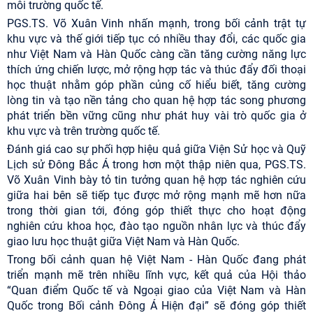
môi trường quốc tế.
PGS.TS. Võ Xuân Vinh nhấn mạnh, trong bối cảnh trật tự
khu vực và thế giới tiếp tục có nhiều thay đổi, các quốc gia
như Việt Nam và Hàn Quốc càng cần tăng cường năng lực
thích ứng chiến lược, mở rộng hợp tác và thúc đẩy đối thoại
học thuật nhằm góp phần củng cố hiểu biết, tăng cường
lòng tin và tạo nền tảng cho quan hệ hợp tác song phương
phát triển bền vững cũng như phát huy vài trò quốc gia ở
khu vực và trên trường quốc tế.
Đánh giá cao sự phối hợp hiệu quả giữa Viện Sử học và Quỹ
Lịch sử Đông Bắc Á trong hơn một thập niên qua, PGS.TS.
Võ Xuân Vinh bày tỏ tin tưởng quan hệ hợp tác nghiên cứu
giữa hai bên sẽ tiếp tục được mở rộng mạnh mẽ hơn nữa
trong thời gian tới, đóng góp thiết thực cho hoạt động
nghiên cứu khoa học, đào tạo nguồn nhân lực và thúc đẩy
giao lưu học thuật giữa Việt Nam và Hàn Quốc.
Trong bối cảnh quan hệ Việt Nam - Hàn Quốc đang phát
triển mạnh mẽ trên nhiều lĩnh vực, kết quả của Hội thảo
“Quan điểm Quốc tế và Ngoại giao của Việt Nam và Hàn
Quốc trong Bối cảnh Đông Á Hiện đại” sẽ đóng góp thiết