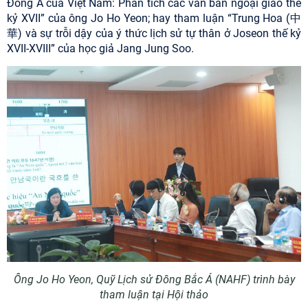
Đông Á của Việt Nam: Phân tích các văn bản ngoại giao thế
kỷ XVII” của ông Jo Ho Yeon; hay tham luận “Trung Hoa (中
華) và sự trỗi dậy của ý thức lịch sử tự thân ở Joseon thế kỷ
XVII-XVIII” của học giả Jang Jung Soo.
Ô
ng Jo Ho Yeon
,
Quỹ Lịch sử Đông Bắc Á (NAHF)
trình bày
tham luận tại Hội thảo