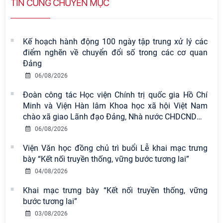
TIN CÙNG CHUYÊN MỤC
Kế hoạch hành động 100 ngày tập trung xử lý các
điểm nghẽn về chuyển đổi số trong các cơ quan
Đảng
06/08/2026
Đoàn công tác Học viện Chính trị quốc gia Hồ Chí
Minh và Viện Hàn lâm Khoa học xã hội Việt Nam
chào xã giao Lãnh đạo Đảng, Nhà nước CHDCND
…
06/08/2026
Viện Văn học đồng chủ trì buổi Lễ khai mạc trưng
bày “Kết nối truyền thống, vững bước tương lai”
Viện Hàn lâm Khoa học xã hội Việt
04/08/2026
Nam có 02 tác phẩm đạt giải khuyến
khích tại Cuộc thi chính luận bảo vệ
Khai mạc trưng bày “Kết nối truyền thống, vững
nền tảng tư tưởng của Đảng năm
bước tương lai”
2026
03/08/2026