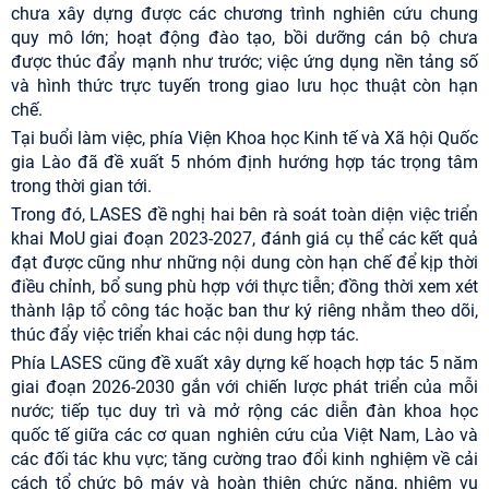
chưa xây dựng được các chương trình nghiên cứu chung
quy mô lớn; hoạt động đào tạo, bồi dưỡng cán bộ chưa
được thúc đẩy mạnh như trước; việc ứng dụng nền tảng số
và hình thức trực tuyến trong giao lưu học thuật còn hạn
chế.
Tại buổi làm việc, phía Viện Khoa học Kinh tế và Xã hội Quốc
gia Lào đã đề xuất 5 nhóm định hướng hợp tác trọng tâm
trong thời gian tới.
Trong đó, LASES đề nghị hai bên rà soát toàn diện việc triển
khai MoU giai đoạn 2023-2027, đánh giá cụ thể các kết quả
đạt được cũng như những nội dung còn hạn chế để kịp thời
điều chỉnh, bổ sung phù hợp với thực tiễn; đồng thời xem xét
thành lập tổ công tác hoặc ban thư ký riêng nhằm theo dõi,
thúc đẩy việc triển khai các nội dung hợp tác.
Phía LASES cũng đề xuất xây dựng kế hoạch hợp tác 5 năm
giai đoạn 2026-2030 gắn với chiến lược phát triển của mỗi
nước; tiếp tục duy trì và mở rộng các diễn đàn khoa học
quốc tế giữa các cơ quan nghiên cứu của Việt Nam, Lào và
các đối tác khu vực; tăng cường trao đổi kinh nghiệm về cải
cách tổ chức bộ máy và hoàn thiện chức năng, nhiệm vụ