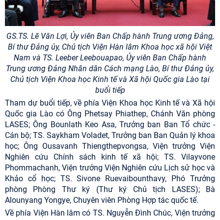
GS.TS. Lê Văn Lợi, Ủy viên Ban Chấp hành Trung ương Đảng,
Bí thư Đảng ủy, Chủ tịch Viện Hàn lâm Khoa học xã hội Việt
Nam và TS. Leeber Leebouapao, Ủy viên Ban Chấp hành
Trung ương Đảng Nhân dân Cách mạng Lào, Bí thư Đảng ủy,
Chủ tịch Viện Khoa học Kinh tế và Xã hội Quốc gia Lào tại
buổi tiếp
Tham dự buổi tiếp, về phía Viện Khoa học Kinh tế và Xã hội
Quốc gia Lào có Ông Phetsay Phiathep, Chánh Văn phòng
LASES; Ông Bounlath Keo Asa, Trưởng ban Ban Tổ chức -
Cán bộ; TS. Saykham Voladet, Trưởng ban Ban Quản lý khoa
học; Ông Ousavanh Thiengthepvongsa, Viện trưởng Viện
Nghiên cứu Chính sách kinh tế xã hội; TS. Vilayvone
Phommachanh, Viện trưởng Viện Nghiên cứu Lịch sử học và
Khảo cổ học; TS. Sivone Ruevaibounthavy, Phó Trưởng
phòng Phòng Thư ký (Thư ký Chủ tịch LASES); Bà
Alounyang Yongye, Chuyên viên Phòng Hợp tác quốc tế.
Về phía Viện Hàn lâm có TS. Nguyễn Đình Chúc, Viện trưởng