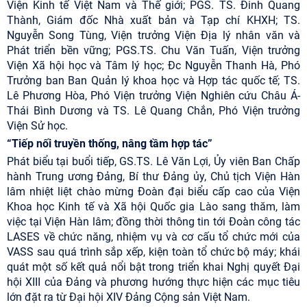
Viện Kinh tế Việt Nam và Thế giới; PGS. TS. Đinh Quang
Thành, Giám đốc Nhà xuất bản và Tạp chí KHXH; TS.
Nguyễn Song Tùng, Viện trưởng Viện Địa lý nhân văn và
Phát triển bền vững; PGS.TS. Chu Văn Tuấn, Viện trưởng
Viện Xã hội học và Tâm lý học; Đc Nguyễn Thanh Hà, Phó
Trưởng ban Ban Quản lý khoa học và Hợp tác quốc tế; TS.
Lê Phương Hòa, Phó Viện trưởng Viện Nghiên cứu Châu Á-
Thái Bình Dương và TS. Lê Quang Chắn, Phó Viện trưởng
Viện Sử học.
“Tiếp nối truyền thống, nâng tầm hợp tác”
Phát biểu tại buổi tiếp, GS.TS. Lê Văn Lợi, Ủy viên Ban Chấp
hành Trung ương Đảng, Bí thư Đảng ủy, Chủ tịch Viện Hàn
lâm nhiệt liệt chào mừng Đoàn đại biểu cấp cao của Viện
Khoa học Kinh tế và Xã hội Quốc gia Lào sang thăm, làm
việc tại Viện Hàn lâm; đồng thời thông tin tới Đoàn công tác
LASES về chức năng, nhiệm vụ và cơ cấu tổ chức mới của
VASS sau quá trình sắp xếp, kiện toàn tổ chức bộ máy; khái
quát một số kết quả nổi bật trong triển khai Nghị quyết Đại
hội XIII của Đảng và phương hướng thực hiện các mục tiêu
lớn đặt ra từ Đại hội XIV Đảng Cộng sản Việt Nam.