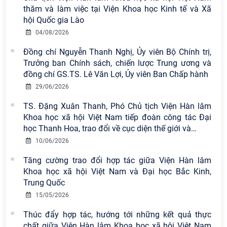
thăm và làm việc tại Viện Khoa học Kinh tế và Xã
hội Quốc gia Lào
Viện Hàn lâm Khoa học xã hội Việt
04/08/2026
Nam có 02 tác phẩm đạt giải khuyến
khích tại Cuộc thi chính luận bảo vệ
Đồng chí Nguyễn Thanh Nghị, Ủy viên Bộ Chính trị,
nền tảng tư tưởng của Đảng năm
Trưởng ban Chính sách, chiến lược Trung ương và
2026
đồng chí GS.TS. Lê Văn Lợi, Ủy viên Ban Chấp hành
29/06/2026
Chi bộ Viện Sử học tổ chức Tọa đàm
chuyên đề: Đẩy mạnh học tập, thực
TS. Đặng Xuân Thanh, Phó Chủ tịch Viện Hàn lâm
hành tư tưởng, đạo đức, phương
Khoa học xã hội Việt Nam tiếp đoàn công tác Đại
pháp, phong cách Hồ Chí Minh trong
học Thanh Hoa, trao đổi về cục diện thế giới và
…
giai đoạn phát triển mới
10/06/2026
Hội thảo khoa học quốc tế “Không
Tăng cường trao đổi hợp tác giữa Viện Hàn lâm
gian phát triển Việt Nam trong kỷ
Khoa học xã hội Việt Nam và Đại học Bắc Kinh,
nguyên mới: Định hướng chiến lược
Trung Quốc
và lựa chọn chính sách” sẽ diễn ra
15/05/2026
vào thứ ba, ngày 28/7/2026
Thúc đẩy hợp tác, hướng tới những kết quả thực
Tọa đàm Giao lưu chuyên đề về
chất giữa Viện Hàn lâm Khoa học xã hội Việt Nam