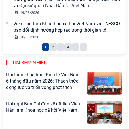
những kinh nghiệm quan trọng của
và Đại sứ quán Nhật Bản tại Việt Nam
Đảng Cộng sản Trung Quốc và Đảng
19/03/2026
Cộng sản Việt Nam trong lãnh đạo
Viện Hàn lâm Khoa học xã hội Việt Nam và UNESCO
sự nghiệp xây dựng chủ nghĩa xã hội
trao đổi định hướng hợp tác trong thời gian tới
Hội nghị Lãnh đạo Viện Hàn lâm
10/03/2026
Khoa học xã hội Việt Nam làm việc
1
2
3
4
5
...
với Ban Chủ nhiệm các Chương trình
khoa học và công nghệ trọng điểm
cấp Bộ
TIN XEM NHIỀU
Hội thảo khoa học "Kinh tế Việt Nam
6 tháng đầu năm 2026: Thách thức,
động lực và triển vọng phát triển"
Hội nghị Ban Chỉ đạo về dữ liệu Viện
Hàn lâm Khoa học xã hội Việt Nam