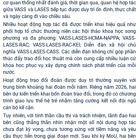
cơ quan thống nhất đánh giá, thời gian qua, quan hệ hợp tác
giữa VASS và LASES tiếp tục được duy trì ổn định, thực chất
và ngày càng đi vào chiều sâu.
Nhiều hoạt động hợp tác đã được triển khai hiệu quả như
phối hợp tổ chức thường niên các hội thảo khoa học song
phương và đa phương: VASS-LASES-HCMA-NAPPA; VASS-
LASES-RAC; VASS-LASES-RAC-KEI; Diễn đàn xã hội chủ
nghĩa VASS-LASES-CASS. Các diễn đàn không chỉ góp phần
thúc đẩy trao đổi học thuật mà còn cung cấp nhiều luận cứ
khoa học phục vụ xây dựng chính sách phát triển của mỗi
nước.
Hoạt động trao đổi đoàn được duy trì thường xuyên với
trung bình khoảng hai đoàn mỗi năm. Riêng năm 2026, hai
bên dự kiến triển khai bốn đoàn trao đổi, trong đó có chương
trình giao lưu thế hệ trẻ nhằm tăng cường kết nối đội ngũ
cán bộ kế cận.
Tuy nhiên, với tinh thần cầu thị và trách nhiệm, lãnh đạo hai
bên cũng thẳng thắn nhìn nhận một số nội dung hợp tác
chưa đạt kỳ vọng, chưa tương xứng với tiềm năng và yêu
cầu thực tiễn trong giai đoạn mới. Sau khi ký MoU, hai bên