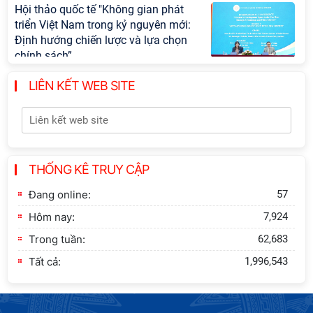
Hội thảo quốc tế "Không gian phát
triển Việt Nam trong kỷ nguyên mới:
Định hướng chiến lược và lựa chọn
chính sách”
LIÊN KẾT WEB SITE
Khai quật công trường khai thác đá
xây dựng Thành Nhà Hồ ở núi An
Tôn
Thông báo bổ sung về việc tuyển
THỐNG KÊ TRUY CẬP
sinh đào tạo trình độ tiến sĩ đợt 1
năm 2026
Đang online:
57
Hôm nay:
7,924
Trong tuần:
62,683
Tất cả:
1,996,543