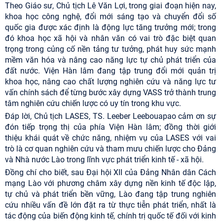
Theo Giáo sư, Chủ tịch Lê Văn Lợi, trong giai đoạn hiện nay,
khoa học công nghệ, đổi mới sáng tạo và chuyển đổi số
quốc gia được xác định là động lực tăng trưởng mới; trong
đó khoa học xã hội và nhân văn có vai trò đặc biệt quan
trọng trong củng cố nền tảng tư tưởng, phát huy sức mạnh
mềm văn hóa và nâng cao năng lực tự chủ phát triển của
đất nước. Viện Hàn lâm đang tập trung đổi mới quản trị
khoa học, nâng cao chất lượng nghiên cứu và năng lực tư
vấn chính sách để từng bước xây dựng VASS trở thành trung
tâm nghiên cứu chiến lược có uy tín trong khu vực.
Đáp lời, Chủ tịch LASES, TS. Leeber Leebouapao cảm ơn sự
đón tiếp trọng thị của phía Viện Hàn lâm; đồng thời giới
thiệu khái quát về chức năng, nhiệm vụ của LASES với vai
trò là cơ quan nghiên cứu và tham mưu chiến lược cho Đảng
và Nhà nước Lào trong lĩnh vực phát triển kinh tế - xã hội.
Đồng chí cho biết, sau Đại hội XII của Đảng Nhân dân Cách
mạng Lào với phương châm xây dựng nền kinh tế độc lập,
tự chủ và phát triển bền vững, Lào đang tập trung nghiên
cứu nhiều vấn đề lớn đặt ra từ thực tiễn phát triển, nhất là
tác động của biến động kinh tế, chính trị quốc tế đối với kinh