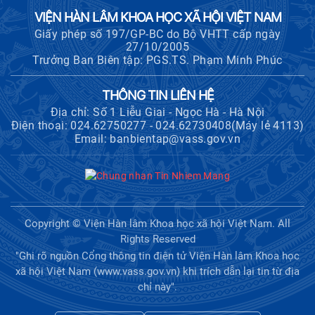
VIỆN HÀN LÂM KHOA HỌC XÃ HỘI VIỆT NAM
Giấy phép số 197/GP-BC do Bộ VHTT cấp ngày
27/10/2005
Trưởng Ban Biên tập: PGS.TS. Phạm Minh Phúc
THÔNG TIN LIÊN HỆ
Địa chỉ: Số 1 Liễu Giai - Ngọc Hà - Hà Nội
Điện thoại: 024.62750277 - 024.62730408(Máy lẻ 4113)
Email: banbientap@vass.gov.vn
Copyright © Viện Hàn lâm Khoa học xã hội Việt Nam. All
Rights Reserved
"Ghi rõ nguồn Cổng thông tin điện tử Viện Hàn lâm Khoa học
xã hội Việt Nam (www.vass.gov.vn) khi trích dẫn lại tin từ địa
chỉ này".