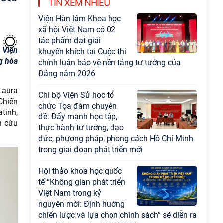
TIN XEM NHIỀU
Viện Hàn lâm Khoa học
xã hội Việt Nam có 02
tác phẩm đạt giải
 Viện
khuyến khích tại Cuộc thi
g hòa
chính luận bảo vệ nền tảng tư tưởng của
Đảng năm 2026
Laura
Chi bộ Viện Sử học tổ
Chiến
chức Tọa đàm chuyên
tinh,
đề: Đẩy mạnh học tập,
n cứu
thực hành tư tưởng, đạo
đức, phương pháp, phong cách Hồ Chí Minh
trong giai đoạn phát triển mới
Hội thảo khoa học quốc
tế “Không gian phát triển
Việt Nam trong kỷ
nguyên mới: Định hướng
chiến lược và lựa chọn chính sách” sẽ diễn ra