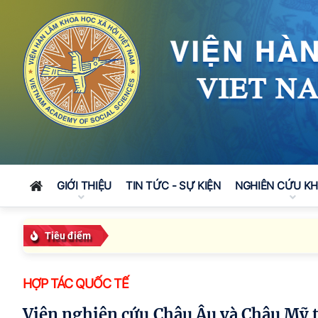
GIỚI THIỆU
TIN TỨC - SỰ KIỆN
NGHIÊN CỨU K
Tiêu điểm
HỢP TÁC QUỐC TẾ
Viện nghiên cứu Châu Âu và Châu Mỹ tiếp đón và làm việc với bà Camila María Polo