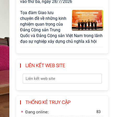
vào thứ ba, ngày 28/7/2026
Tọa đàm Giao lưu
chuyên đề về những kinh
nghiệm quan trọng của
Đảng Cộng sản Trung
Quốc và Đảng Cộng sản Việt Nam trong lãnh
đạo sự nghiệp xây dựng chủ nghĩa xã hội
Hội nghị Lãnh đạo Viện
Hàn lâm Khoa học xã hội
Việt Nam làm việc với
LIÊN KẾT WEB SITE
Ban Chủ nhiệm các
Chương trình khoa học và công nghệ trọng
điểm cấp Bộ
Hội thảo khoa học "Kinh
tế Việt Nam 6 tháng đầu
THỐNG KÊ TRUY CẬP
năm 2026: Thách thức,
động lực và triển vọng
Đang online:
83
phát triển"