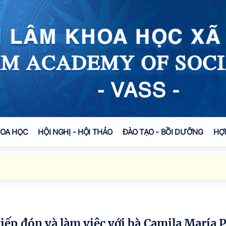
HOA HỌC
HỘI NGHỊ - HỘI THẢO
ĐÀO TẠO - BỒI DƯỠNG
HỢ