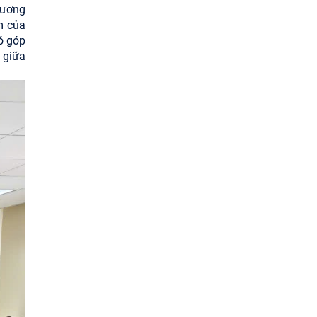
tương
m của
ó góp
 giữa