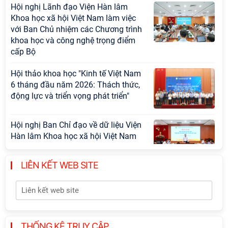
Hội nghị Lãnh đạo Viện Hàn lâm
Khoa học xã hội Việt Nam làm việc
với Ban Chủ nhiệm các Chương trình
khoa học và công nghệ trọng điểm
cấp Bộ
Hội thảo khoa học "Kinh tế Việt Nam
6 tháng đầu năm 2026: Thách thức,
động lực và triển vọng phát triển"
Hội nghị Ban Chỉ đạo về dữ liệu Viện
Hàn lâm Khoa học xã hội Việt Nam
LIÊN KẾT WEB SITE
Thông báo bổ sung về việc tuyển
sinh đào tạo trình độ tiến sĩ đợt 1
năm 2026
THỐNG KÊ TRUY CẬP
Hội thảo quốc tế "Không gian phát