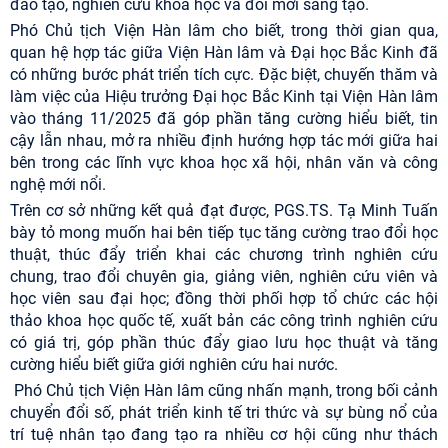
đào tạo, nghiên cứu khoa học và đổi mới sáng tạo.
Phó Chủ tịch Viện Hàn lâm cho biết, trong thời gian qua,
quan hệ hợp tác giữa Viện Hàn lâm và Đại học Bắc Kinh đã
có những bước phát triển tích cực. Đặc biệt, chuyến thăm và
làm việc của Hiệu trưởng Đại học Bắc Kinh tại Viện Hàn lâm
vào tháng 11/2025 đã góp phần tăng cường hiểu biết, tin
cậy lẫn nhau, mở ra nhiều định hướng hợp tác mới giữa hai
bên trong các lĩnh vực khoa học xã hội, nhân văn và công
nghệ mới nổi.
Trên cơ sở những kết quả đạt được, PGS.TS. Tạ Minh Tuấn
bày tỏ mong muốn hai bên tiếp tục tăng cường trao đổi học
thuật, thúc đẩy triển khai các chương trình nghiên cứu
chung, trao đổi chuyên gia, giảng viên, nghiên cứu viên và
học viên sau đại học; đồng thời phối hợp tổ chức các hội
thảo khoa học quốc tế, xuất bản các công trình nghiên cứu
có giá trị, góp phần thúc đẩy giao lưu học thuật và tăng
cường hiểu biết giữa giới nghiên cứu hai nước.
Phó Chủ tịch Viện Hàn lâm cũng nhấn mạnh, trong bối cảnh
chuyển đổi số, phát triển kinh tế tri thức và sự bùng nổ của
trí tuệ nhân tạo đang tạo ra nhiều cơ hội cũng như thách