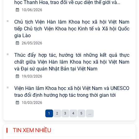
học Thanh Hoa, trao đổi về cục diện thế giới và
…
hành tư tưởng, đạo đức, phương
pháp, phong cách Hồ Chí Minh trong
10/06/2026
giai đoạn phát triển mới
Chủ tịch Viện Hàn lâm Khoa học xã hội Việt Nam
tiếp Chủ tịch Viện Khoa học Kinh tế và Xã hội Quốc
Viện Hàn lâm Khoa học xã hội Việt
gia Lào
Nam công bố các quyết định về
26/05/2026
công tác cán bộ
Thúc đẩy hợp tác, hướng tới những kết quả thực
Hội thảo khoa học quốc tế “Không
chất giữa Viện Hàn lâm Khoa học xã hội Việt Nam
gian phát triển Việt Nam trong kỷ
và Đại sứ quán Nhật Bản tại Việt Nam
nguyên mới: Định hướng chiến lược
19/03/2026
và lựa chọn chính sách” sẽ diễn ra
Viện Hàn lâm Khoa học xã hội Việt Nam và UNESCO
vào thứ ba, ngày 28/7/2026
trao đổi định hướng hợp tác trong thời gian tới
Tọa đàm Giao lưu chuyên đề về
10/03/2026
những kinh nghiệm quan trọng của
1
2
3
4
5
...
Đảng Cộng sản Trung Quốc và Đảng
Cộng sản Việt Nam trong lãnh đạo
sự nghiệp xây dựng chủ nghĩa xã hội
TIN XEM NHIỀU