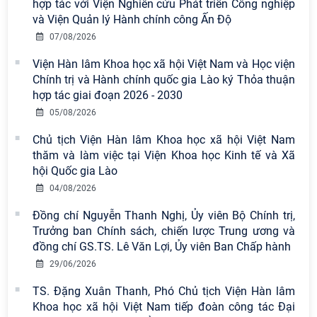
hợp tác với Viện Nghiên cứu Phát triển Công nghiệp
và Viện Quản lý Hành chính công Ấn Độ
07/08/2026
Viện Hàn lâm Khoa học xã hội Việt Nam và Học viện
Chính trị và Hành chính quốc gia Lào ký Thỏa thuận
hợp tác giai đoạn 2026 - 2030
05/08/2026
Chủ tịch Viện Hàn lâm Khoa học xã hội Việt Nam
thăm và làm việc tại Viện Khoa học Kinh tế và Xã
hội Quốc gia Lào
04/08/2026
Viện Hàn lâm Khoa học xã hội Việt
Đồng chí Nguyễn Thanh Nghị, Ủy viên Bộ Chính trị,
Nam có 02 tác phẩm đạt giải khuyến
Trưởng ban Chính sách, chiến lược Trung ương và
khích tại Cuộc thi chính luận bảo vệ
đồng chí GS.TS. Lê Văn Lợi, Ủy viên Ban Chấp hành
nền tảng tư tưởng của Đảng năm
2026
29/06/2026
TS. Đặng Xuân Thanh, Phó Chủ tịch Viện Hàn lâm
Chi bộ Viện Sử học tổ chức Tọa đàm
Khoa học xã hội Việt Nam tiếp đoàn công tác Đại
chuyên đề: Đẩy mạnh học tập, thực