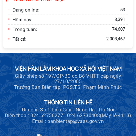
triển Việt Nam trong kỷ nguyên mới:
Đang online:
53
Định hướng chiến lược và lựa chọn
Hôm nay:
8,391
chính sách”
Trong tuần:
74,607
Tất cả:
2,008,467
VIỆN HÀN LÂM KHOA HỌC XÃ HỘI VIỆT NAM
Giấy phép số 197/GP-BC do Bộ VHTT cấp ngày
27/10/2005
Trưởng Ban Biên tập: PGS.TS. Phạm Minh Phúc
THÔNG TIN LIÊN HỆ
Địa chỉ: Số 1 Liễu Giai - Ngọc Hà - Hà Nội
Điện thoại: 024.62750277 - 024.62730408(Máy lẻ 4113)
Email: banbientap@vass.gov.vn