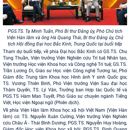
PGS.TS. Tạ Minh Tuấn, Phó Bí thư Đảng ủy, Phó Chủ tịch
Viện Hàn lâm
và
ông Hà Quang Thái, Bí thư Đảng ủy, Chủ
tịch Hội đồng Đại học Bắc Kinh, Trung Quốc tại buổi tiếp
Tham dự buổi tiếp, về phía Đại học Bắc Kinh có GS.TS. Chu
Tùng Thuần, Viện trưởng Viện Nghiên cứu Trí tuệ Nhân tạo,
Viện trưởng Học viện Khoa học và Công nghệ Trí tuệ; GS.TS.
Trần Lương Di, Giáo sư Học viện Công nghệ Tương lai, Phó
Giám đốc Trung tâm Khoa học Hình ảnh Y sinh Quốc gia;
TS. Vương Thiên Binh, Phó Viện trưởng Viện Sau đại học
Thâm Quyến; TS. Lý Vân, Trưởng ban Hợp tác Quốc tế và
PGS.TS Hàm Man Tuyết, Phó Giáo sư chuyên ngành Tiếng
Việt, Học viện Ngoại ngữ (Phiên dịch).
Về phía Viện Hàn lâm Khoa học xã hội Việt Nam (Viện Hàn
lâm) có:
TS. Nguyễn Xuân Cường, Viện trưởng Viện Nghiên
cứu Châu Á - Thái Bình Dương; PGS.TS. Nguyễn Huy Hoàng,
Giám đốc Học viện Khoa học xã hội; PGS.TS. Đinh Quang