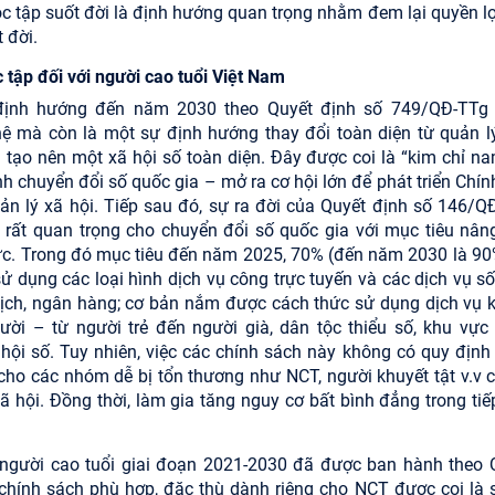
học tập suốt đời là định hướng quan trọng nhằm đem lại quyền lợ
 đời.
 tập đối với người cao tuổi Việt Nam
 định hướng đến năm 2030 theo Quyết định số 749/QĐ-TTg
ệ mà còn là một sự định hướng thay đổi toàn diện từ quản l
 tạo nên một xã hội số toàn diện. Đây được coi là “kim chỉ nam
ình chuyển đổi số quốc gia – mở ra cơ hội lớn để phát triển Chí
quản lý xã hội. Tiếp sau đó, sự ra đời của Quyết định số 146/Q
rất quan trọng cho chuyển đổi số quốc gia với mục tiêu nân
lực. Trong đó mục tiêu đến năm 2025, 70% (đến năm 2030 là 90
ử dụng các loại hình dịch vụ công trực tuyến và các dịch vụ số 
u lịch, ngân hàng; cơ bản nắm được cách thức sử dụng dịch vụ k
i – từ người trẻ đến người già, dân tộc thiểu số, khu vực
hội số. Tuy nhiên, việc các chính sách này không có quy định 
cho các nhóm dễ bị tổn thương như NCT, người khuyết tật v.v c
 hội. Đồng thời, làm gia tăng nguy cơ bất bình đẳng trong tiế
 người cao tuổi giai đoạn 2021-2030 đã được ban hành theo 
hính sách phù hợp, đặc thù dành riêng cho NCT được coi là 