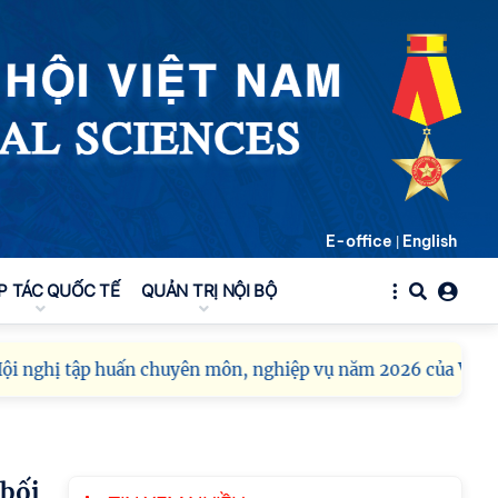
tác cán bộ
Chi bộ Viện Sử học tổ
chức Tọa đàm chuyên
đề: Đẩy mạnh học tập,
thực hành tư tưởng, đạo
đức, phương pháp, phong cách Hồ Chí Minh
trong giai đoạn phát triển mới
Hội thảo khoa học quốc
E-office
English
|
tế “Không gian phát triển
Việt Nam trong kỷ
P TÁC QUỐC TẾ
QUẢN TRỊ NỘI BỘ
nguyên mới: Định hướng
chiến lược và lựa chọn chính sách” sẽ diễn ra
vào thứ ba, ngày 28/7/2026
ghị tập huấn chuyên môn, nghiệp vụ năm 2026 của Viện Hàn
Hội nghị Lãnh đạo Viện
Hàn lâm Khoa học xã hội
Việt Nam làm việc với
Ban Chủ nhiệm các