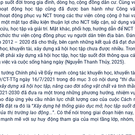
 suốt đời trong gia đình, dòng họ, cộng đồng dân cư. Cùng vớ
 hoạt động học tập cũng đã được ban hành như Công v
ạt động phục vụ NCT trong các thư viện công cộng ở hai vai
 một mặt tạo điều kiện thuận lợi cho NCT tiếp cận, sử dụng và
 cứu, học tập và giải trí. Mặt khác, phối hợp, hướng dẫn để NCT
ổ chức thư viện cộng đồng phục vụ người dân trên địa bàn. Đán
ạn 2012 – 2020 đã cho thấy, bên cạnh những kết quả đã đạt đư
 học, khuyến tài, xây dựng xã hội học tập chưa được nhiều. Tron
ết phải xây dựng xã hội học tập, học tập suốt đời thông qua c
ng việc và cuộc sống hàng ngày (Nguyễn Thanh Thủy, 2025).
ủ tướng Chính phủ về Đẩy mạnh công tác khuyến học, khuyến tài
19/CT-TTg ngày 16/7/2021 trong đó mục 3 có nội dung “
thi đu
 xây dựng xã hội học tập, nâng cao đời sống vật chất và tinh th
m 2021-2030 đã đưa ra một trong những phương hướng, nhiệm vụ,
 tạo đáp ứng yêu cầu nhân lực chất lượng cao của cuộc Cách
ề đặt ra đó là “
Xây dựng hệ thống giáo dục mở, học tập suốt đ
ủa thị trường lao động...
”. Có thể nói trong giai đoạn hiện nay
 mạnh mẽ với sự huy động tham gia của mọi tầng lớp, nhóm,