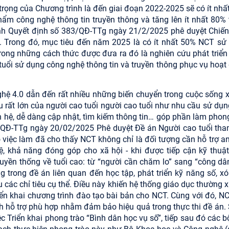
trọng của Chương trình là đến giai đoạn 2022-2025 sẽ có ít nhấ
ẩm công nghệ thông tin truyền thông và tăng lên ít nhất 80% 
nh Quyết định số 383/QĐ-TTg ngày 21/2/2025 phê duyệt Chiến
 Trong đó, mục tiêu đến năm 2025 là có ít nhất 50% NCT sử
trong những cách thức được đưa ra đó là nghiên cứu phát triển
 tuổi sử dụng công nghệ thông tin và truyền thông phục vụ hoạt
ghệ 4.0 dẫn đến rất nhiều những biến chuyển trong cuộc sống x
u rất lớn của người cao tuổi người cao tuổi như nhu cầu sử dụn
n hệ, dễ dàng cập nhật, tìm kiếm thông tin… góp phần làm phon
9/QĐ-TTg ngày 20/02/2025 Phê duyệt Đề án Người cao tuổi tha
 việc làm đã cho thấy NCT không chỉ là đối tượng cần hỗ trợ an
ệ, khả năng đóng góp cho xã hội - khi được tiếp cận kỹ thuật
ruyền thống về tuổi cao: từ “người cần chăm lo” sang “công dân
ng trong đề án liên quan đến học tập, phát triển kỹ năng số, x
các chỉ tiêu cụ thể. Điều này khiến hệ thống giáo dục thường x
iển khai chương trình đào tạo bài bản cho NCT. Cùng với đó, NC
h hỗ trợ phù hợp nhằm đảm bảo hiệu quả trong thực thi đề án. 
Triển khai phong trào “Bình dân học vụ số”, tiếp sau đó các b