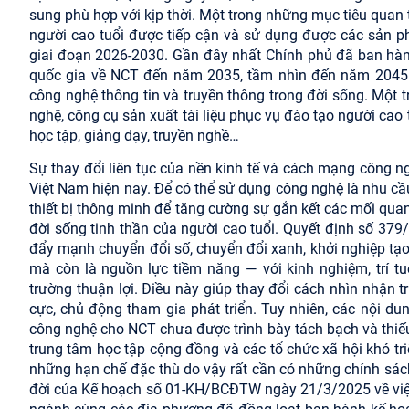
sung phù hợp với kịp thời. Một trong những mục tiêu quan 
người cao tuổi được tiếp cận và sử dụng được các sản ph
giai đoạn 2026-2030. Gần đây nhất Chính phủ đã ban hà
quốc gia về NCT đến năm 2035, tầm nhìn đến năm 2045.
công nghệ thông tin và truyền thông trong đời sống. Một 
nghệ, công cụ sản xuất tài liệu phục vụ đào tạo người cao
học tập, giảng dạy, truyền nghề…
Sự thay đổi liên tục của nền kinh tế và cách mạng công n
Việt Nam hiện nay. Để có thể sử dụng công nghệ là nhu cầ
thiết bị thông minh để tăng cường sự gắn kết các mối qua
đời sống tinh thần của người cao tuổi. Quyết định số 37
đẩy mạnh chuyển đổi số, chuyển đổi xanh, khởi nghiệp tạo
mà còn là nguồn lực tiềm năng — với kinh nghiệm, trí tu
trường thuận lợi. Điều này giúp thay đổi cách nhìn nhận t
cực, chủ động tham gia phát triển. Tuy nhiên, các nội du
công nghệ cho NCT chưa được trình bày tách bạch và thiếu 
trung tâm học tập cộng đồng và các tổ chức xã hội khó tr
những hạn chế đặc thù do vậy rất cần có những chính sác
đời của Kế hoạch số 01-KH/BCĐTW ngày 21/3/2025 về việc 