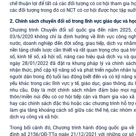
chế thuận lợi để tất cả các đối tượng có cơ hội tham gia 
các đối tượng trong đó có NCT có cơ hội được học tập suốt
2. Chính sách chuyển đổi số trong lĩnh vực giáo dục và học
Chương trình Chuyển đổi số quốc gia đến năm 2025,
03/6/2020 không chỉ là định hướng về lĩnh vực công ngh
nước, doanh nghiệp đến đời sống, giao tiếp, dịch vụ nhằm
nền tảng chiến lược cần thiết và rất quan trọng cho quá tr
số, kinh tế số, xã hội số, nâng cao hiệu quả dịch vụ và 
ngày 28/01/2022 đã đặt ra khung pháp lý và chính sách 
nhận thức, phổ cập kỹ năng số và phát triển nguồn nhân 
người dân trong độ tuổi lao động biết đến và có kỹ năng s
yếu khác trong các lĩnh vực y tế, giáo dục, giao thông, d
nhu cầu. Đây là một chính sách nhằm đảm bảo mọi ngườ
thôn/miền núi đều có cơ hội tiếp cận và tham gia vào xã 
hay các chính sách đặc thù hoặc các chương trình hỗ trợ 
làm gia tăng khoảng cách số giữa các thế hệ, các nhóm xã
dịch vụ công và xã hội.
Trong bối cảnh đó, Chương trình hành động quốc gia về
định số 2156/QĐ-TTg ngày 21/12/2021 với những cơ sở c