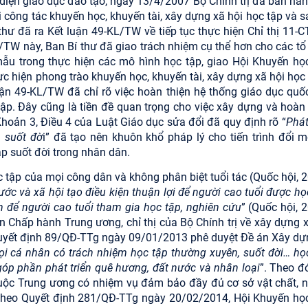
 diện giáo dục đào tạo, ngày 13/4/2007 Bộ Chính trị đã ban hàn
công tác khuyến học, khuyến tài, xây dựng xã hội học tập và s
hư đã ra Kết luận 49-KL/TW về tiếp tục thực hiện Chỉ thị 11-
L/TW này, Ban Bí thư đã giao trách nhiệm cụ thể hơn cho các tổ
ẫu trong thực hiện các mô hình học tập, giao Hội Khuyến học
hực hiện phong trào khuyến học, khuyến tài, xây dựng xã hội học
luận 49-KL/TW đã chỉ rõ việc hoàn thiện hệ thống giáo dục quố
ập. Đây cũng là tiền đề quan trọng cho việc xây dựng và hoàn 
hoản 3, Điều 4 của Luật Giáo dục sửa đổi đã quy định rõ “
Phát
p suốt đờ
i” đã tạo nên khuôn khổ pháp lý cho tiến trình đổi m
ập suốt đời trong nhân dân.
tập của mọi công dân và không phân biệt tuổi tác (Quốc hội, 2
ớc và xã hội tạo điều kiện thuận lợi để người cao tuổi được họ
ẫn để người cao tuổi tham gia học tập, nghiên cứu
” (Quốc hội, 
n Chấp hành Trung ương, chỉ thị của Bộ Chính trị về xây dựng x
 Quyết định 89/QĐ-TTg ngày 09/01/2013 phê duyệt Đề án Xây dự
i cá nhân có trách nhiệm học tập thường xuyên, suốt đời… họ
p phần phát triển quê hương, đất nước và nhân loại
”. Theo đ
huộc Trung ương có nhiệm vụ đảm bảo đầy đủ cơ sở vật chất, 
t, theo Quyết định 281/QĐ-TTg ngày 20/02/2014, Hội Khuyến học