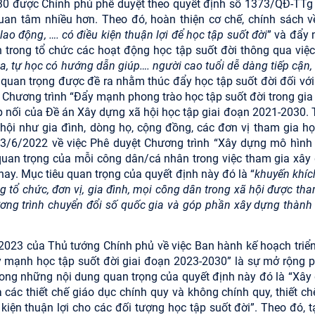
030 được Chính phủ phê duyệt theo quyết định số
1373/QĐ-TTg
an tâm nhiều hơn. Theo đó, hoàn thiện cơ chế, chính sách v
lao động, …. có điều kiện thuận lợi để học tập suốt đời
” và đẩy
 trong tổ chức các hoạt động học tập suốt đời thông qua việc
a, tự học có hướng dẫn giúp…. người cao tuổi dễ dàng tiếp cận,
 quan trọng được đề ra nhằm thúc đẩy học tập suốt đời đối với
Chương trình “Đẩy mạnh phong trào học tập suốt đời trong gia 
ếp nối của Đề án Xây dựng xã hội học tập giai đoạn 2021-2030. 
ội như gia đình, dòng họ, cộng đồng, các đơn vị tham gia họ
03/6/2022 về việc Phê duyệt Chương trình “Xây dựng mô hình
quan trọng của mỗi công dân/cá nhân trong việc tham gia xây
nay. Mục tiêu quan trọng của quyết định này đó là “
khuyến khíc
g tổ chức, đơn vị, gia đình, mọi công dân trong xã hội được th
ơng trình chuyển đổi số quốc gia và góp phần xây dựng thành
023 của Thủ tướng Chính phủ về việc Ban hành kế hoạch triển
y mạnh học tập suốt đời giai đoạn 2023-2030” là sự mở rộng 
 trong những nội dung quan trọng của quyết định này đó là “Xây
các thiết chế giáo dục chính quy và không chính quy, thiết ch
kiện thuận lợi cho các đối tượng học tập suốt đời”. Theo đó, t