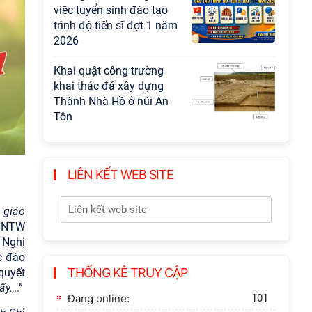
việc tuyển sinh đào tạo
trình độ tiến sĩ đợt 1 năm
2026
Khai quật công trường
khai thác đá xây dựng
Thành Nhà Hồ ở núi An
Tôn
LIÊN KẾT WEB SITE
 giáo
/HNTW
 Nghị
c đào
THỐNG KÊ TRUY CẬP
quyết
nấy…
.”
Đang online:
101