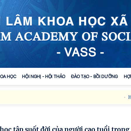
HOA HỌC
HỘI NGHỊ - HỘI THẢO
ĐÀO TẠO - BỒI DƯỠNG
HỢ
Hội n