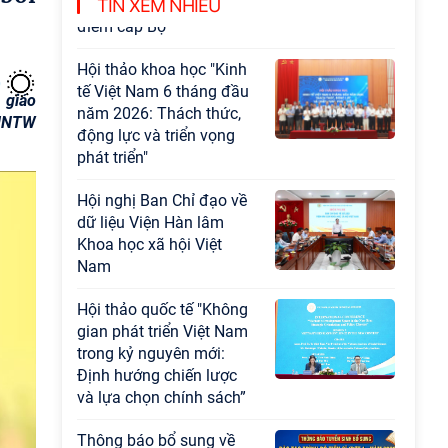
Chương trình khoa học và công nghệ trọng
TIN XEM NHIỀU
điểm cấp Bộ
Hội thảo khoa học "Kinh
tế Việt Nam 6 tháng đầu
 giáo
năm 2026: Thách thức,
/HNTW
động lực và triển vọng
phát triển"
Hội nghị Ban Chỉ đạo về
dữ liệu Viện Hàn lâm
Khoa học xã hội Việt
Nam
Hội thảo quốc tế "Không
gian phát triển Việt Nam
trong kỷ nguyên mới:
Định hướng chiến lược
và lựa chọn chính sách”
Thông báo bổ sung về