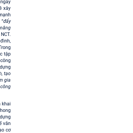
ngày
ề xây
 mạnh
 “
đẩy
 nâng
 NCT.
đình,
Trong
c tập
 công
 dựng
h, tạo
am gia
 công
 khai
phong
 dựng
ế văn
ạo cơ