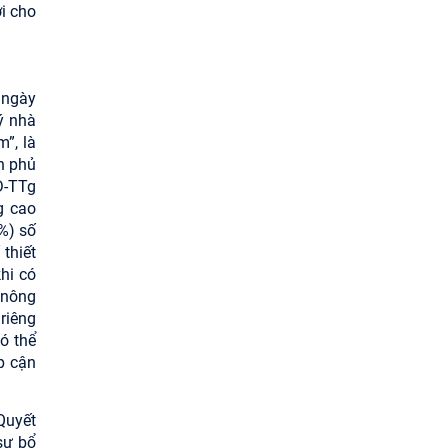
i cho
 ngày
ý nhà
”, là
nh phủ
Đ-TTg
g cao
%) số
thiết
hi có
 nông
riêng
ó thể
p cận
Quyết
sự bổ