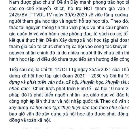
Nam được giao chủ trì Đề án Đẩy mạnh phong trào học tập
các cơ chế khuyến khích, hỗ trợ NCT tham gia vào
2425/BVHTTVDL-TV ngày 30/6/2020 về việc tăng cường ho
người tham gia học tập và người hỗ trợ học tập. Theo đó,
thác tài nguyên thông tin thư viện phục vụ nhu cầu nghiên
gia quản lý và vận hành các phòng đọc, tủ sách cơ sở, t
kết quả thực hiện Đề án Xây dựng xã hội học tập giai đo
tham gia của tổ chức chính trị xã hội vào công tác khuyến
nguyên nhân chính đó là do nhiều người thấy chưa cần thi
hình học tập, vì điều đó chưa trực tiếp ảnh hưởng đến cô
Tiếp sau đó, là Chỉ thị 14/CT-TTg ngày 25/5/2021 của Th
dựng xã hội học tập giai đoạn 2021 – 2030 và Chỉ thị 
dựng và phát triển văn hóa, xã hội, khuyến học, khuyến tài,
nhân dân
”. Chiến lược phát triển kinh tế - xã hội 10 nă
pháp đó là phát triển nguồn nhân lực, giáo dục và đào
công nghiệp lần thứ tư và hội nhập quốc tế. Theo đó vấn đ
xây dựng xã hội học tập; thực hiện đào tạo theo nhu cầu c
bao giờ vấn đề xây dựng xã hội học tập được phát động
đồng và toàn xã hội.