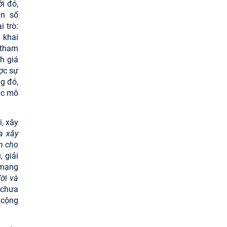
i đó,
ăn số
 trò:
 khai
 tham
h giá
ợc sự
g đó,
ác mô
, xây
a xây
ần cho
 giải
 mạng
ời và
, chưa
 cộng