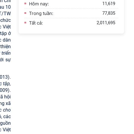
h Chỉ
Hôm nay:
11,619
au 10
Trong tuần:
77,835
CT/TW
 chức
Tất cả:
2,011,695
 Việt
 tập ở
c dân
thiện
 triển
ới sự
013).
c tập,
2009).
ã hội
ng xã
c cho
ó, các
nguồn
 Việt