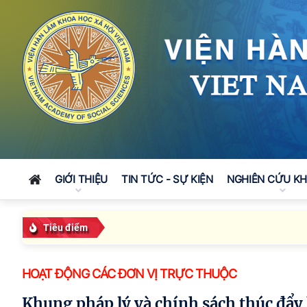
GIỚI THIỆU
TIN TỨC - SỰ KIỆN
NGHIÊN CỨU K
Tiêu điểm
HOẠT ĐỘNG CÁC ĐƠN VỊ TRỰC THUỘC
Khung pháp lý và chính sách thúc đẩy học tập suốt đời của người cao tuổi trong bối