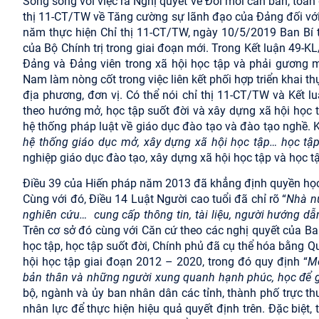
Song song với việc ra Nghị quyết về Đổi mới căn bản, toàn
thị 11-CT/TW về Tăng cường sự lãnh đạo của Đảng đối với 
năm thực hiện Chỉ thị 11-CT/TW, ngày 10/5/2019 Ban Bí t
của Bộ Chính trị trong giai đoạn mới. Trong Kết luận 49-K
Đảng và Đảng viên trong xã hội học tập và phải gương m
Nam làm nòng cốt trong việc liên kết phối hợp triển khai t
địa phương, đơn vị. Có thể nói chỉ thị 11-CT/TW và Kết 
theo hướng mở, học tập suốt đời và xây dựng xã hội học t
hệ thống pháp luật về giáo dục đào tạo và đào tạo nghề. K
hệ thống giáo dục mở, xây dựng xã hội học tập… học tậ
nghiệp giáo dục đào tạo, xây dựng xã hội học tập và học t
Điều 39 của Hiến pháp năm 2013 đã khẳng định quyền học 
Cùng với đó, Điều 14 Luật Người cao tuổi đã chỉ rõ “
Nhà nư
nghiên cứu…
cung cấp thông tin, tài liệu, người hướng d
Trên cơ sở đó cùng với Căn cứ theo các nghị quyết của Ba
học tập, học tập suốt đời, Chính phủ đã cụ thể hóa bằng
hội học tập giai đoạn 2012 – 2020, trong đó quy định “
Mọ
bản thân và những người xung quanh hạnh phúc, học để gó
bộ, ngành và ủy ban nhân dân các tỉnh, thành phố trực t
nhân lực để thực hiện hiệu quả quyết định trên. Đặc biệ