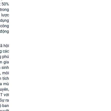
t 50%
trong
 lược
 dụng
 công
 động
ã hội
g các
g phú
m gia
 sinh
, môi
 tích
óa mù
uyên,
T với
Sự ra
ộ ban