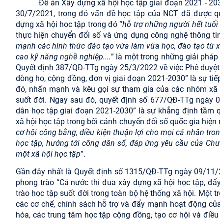
Đề án Xây dựng xã hội học tập giai đoạn 2021 - 2
30/7/2021, trong đó vấn đề học tập của NCT đã được qu
dựng xã hội học tập trong đó “
hỗ trợ những người hết tuổi 
thực hiện chuyển đổi số và ứng dụng công nghệ thông tin
mạnh các hình thức đào tạo vừa làm vừa học, đào tạo từ x
cao kỹ năng nghề nghiệp....
” là một trong những giải pháp
Quyết định 387/QĐ-TTg ngày 25/3/2022 về việc Phê duyệt 
dòng họ, cộng đồng, đơn vị giai đoạn 2021-2030” là sự ti
đó, nhấn mạnh và kêu gọi sự tham gia của các nhóm xã h
suốt đời. Ngay sau đó, quyết định số 677/QĐ-TTg ngày 
dân học tập giai đoạn 2021-2030” là sự khẳng định tầm 
xã hội học tập trong bối cảnh chuyển đổi số quốc gia hiện 
cơ hội công bằng, điều kiện thuận lợi cho mọi cá nhân tron
học tập, hướng tới công dân số, đáp ứng yêu cầu của Chư
một xã hội học tập
”.
Gần đây nhất là Quyết định số 1315/QĐ-TTg ngày 09/11/2
phong trào “Cả nước thi đua xây dựng xã hội học tập, đẩ
trào học tập suốt đời trong toàn bộ hệ thống xã hội. Một
các cơ chế, chính sách hỗ trợ và đẩy mạnh hoạt động của 
hóa, các trung tâm học tập cộng đồng, tạo cơ hội và điều 