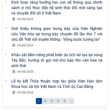
Nam có 02 tác phẩm đạt giải khuyến
Kích hoạt tăng trưởng hai con số thông qua chính
khích tại Cuộc thi chính luận bảo vệ
sách vi mô thúc đẩy hệ sinh thái đổi mới sáng tạo
nền tảng tư tưởng của Đảng năm
và chuyển đổi số ở Việt Nam
2026
05/08/2026
Chi bộ Viện Sử học tổ chức Tọa đàm
Giới thiệu không gian trưng bày của Viện Nghiên
chuyên đề: Đẩy mạnh học tập, thực
cứu Văn hóa tại trưng bày chuyên đề lần thứ 7 với
hành tư tưởng, đạo đức, phương
chủ đề "Kết nối truyền thống - Vững bước tương lai"
pháp, phong cách Hồ Chí Minh trong
04/08/2026
giai đoạn phát triển mới
Khảo sát tiềm năng phát triển du lịch tái tạo tại vùng
Hội thảo khoa học quốc tế “Không
Tây Bắc: hướng đi gợi mở cho bảo tồn văn hóa và
gian phát triển Việt Nam trong kỷ
sinh thái
nguyên mới: Định hướng chiến lược
04/08/2026
và lựa chọn chính sách” sẽ diễn ra
Lễ ký kết Thỏa thuận hợp tác giữa Viện Hàn lâm
vào thứ ba, ngày 28/7/2026
Khoa học xã hội Việt Nam và Tỉnh ủy Cao Bằng
Hội nghị Lãnh đạo Viện Hàn lâm
03/08/2026
Khoa học xã hội Việt Nam làm việc
1
2
3
4
5
...
với Ban Chủ nhiệm các Chương trình
khoa học và công nghệ trọng điểm