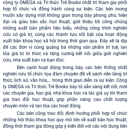
công ty OMEGA và Tri thức Trẻ Books nhất trí tham gia phối
hợp tổ chức và đồng hành cùng sự kiện. Các bên mong
muốn xây dựng một không gian trưng bày phong phú, hiện
đại và giàu bản sắc học thuật, giới thiệu tới công chúng
những xuất bản phẩm tiêu biểu, những công trình nghiên
cứu có giá trị, cùng các thành tựu nổi bật của hoạt động
xuất bản khoa học xã hội trong thời gian qua. Đây sẽ là dịp
để các đơn vị cùng quảng bá những sản phẩm trí tuệ, lan
tỏa giá trị tri thức và tăng cường kết nối giữa giới nghiên
cứu, nhà xuất bản và bạn đọc.
Bên cạnh hoạt động trưng bày, các bên thống nhất
nghiên cứu tổ chức tọa đàm chuyên đề về sách nền tảng tri
thức, lịch sử, văn hóa,… trong thời gian diễn ra sự kiện. Công
ty OMEGA và Tri thức Trẻ Books bày tỏ sẵn sàng kết nối, mời
các chuyên gia, học giả, nhà khoa học và tác giả uy tín tham
gia trao đổi học thuật, góp phần nâng cao chất lượng
chuyên môn và lan tỏa các hoạt động.
Các bên cũng trao đổi định hướng phối hợp tổ chức
những hội thảo khoa học quy mô lớn về xuất bản học thuật,
đồng thời tham gia đóng góp ý kiến đối với các nội dung liên