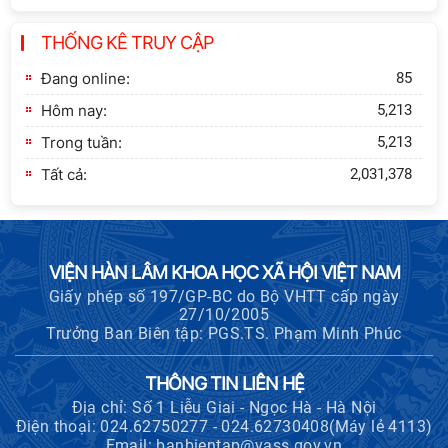
Lễ ký kết Thỏa thuận hợp tác giữa
THỐNG KÊ TRUY CẬP
Viện Hàn lâm Khoa học xã hội Việt
Nam và Tỉnh ủy Cao Bằng
Đang online:
85
Hôm nay:
5,213
Trong tuần:
5,213
Tất cả:
2,031,378
VIỆN HÀN LÂM KHOA HỌC XÃ HỘI VIỆT NAM
Giấy phép số 197/GP-BC do Bộ VHTT cấp ngày
27/10/2005
Trưởng Ban Biên tập: PGS.TS. Phạm Minh Phúc
THÔNG TIN LIÊN HỆ
Địa chỉ: Số 1 Liễu Giai - Ngọc Hà - Hà Nội
Điện thoại: 024.62750277 - 024.62730408(Máy lẻ 4113)
Email: banbientap@vass.gov.vn