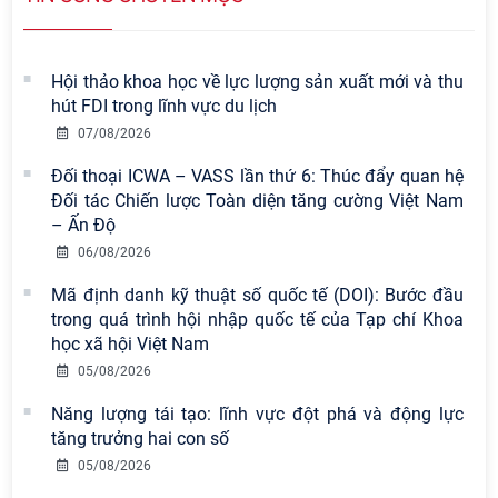
Hội thảo khoa học về lực lượng sản xuất mới và thu
hút FDI trong lĩnh vực du lịch
07/08/2026
Đối thoại ICWA – VASS lần thứ 6: Thúc đẩy quan hệ
Đối tác Chiến lược Toàn diện tăng cường Việt Nam
– Ấn Độ
06/08/2026
Mã định danh kỹ thuật số quốc tế (DOI): Bước đầu
trong quá trình hội nhập quốc tế của Tạp chí Khoa
học xã hội Việt Nam
Viện Hàn lâm Khoa học xã hội Việt
05/08/2026
Nam công bố các quyết định về
Năng lượng tái tạo: lĩnh vực đột phá và động lực
công tác cán bộ
tăng trưởng hai con số
05/08/2026
Viện Hàn lâm Khoa học xã hội Việt