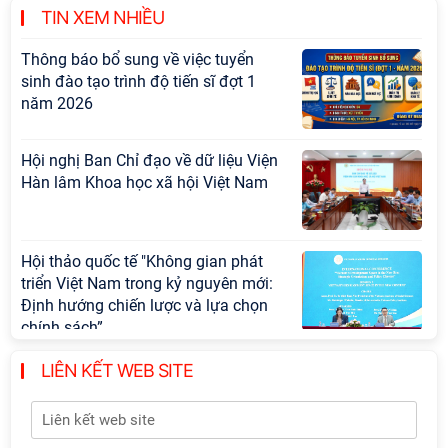
cấp Bộ
TIN XEM NHIỀU
Thông báo bổ sung về việc tuyển
sinh đào tạo trình độ tiến sĩ đợt 1
năm 2026
Hội nghị Ban Chỉ đạo về dữ liệu Viện
Hàn lâm Khoa học xã hội Việt Nam
Hội thảo quốc tế "Không gian phát
triển Việt Nam trong kỷ nguyên mới:
Định hướng chiến lược và lựa chọn
chính sách”
LIÊN KẾT WEB SITE
Khai quật công trường khai thác đá
xây dựng Thành Nhà Hồ ở núi An
Tôn