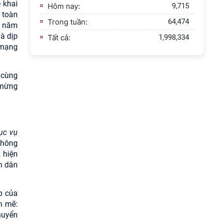
 khai
Hôm nay:
9,715
 toàn
Hội nghị Ban Chỉ đạo về
Trong tuần:
64,474
1 năm
dữ liệu Viện Hàn lâm
à dịp
Khoa học xã hội Việt
Tất cả:
1,998,334
 mạng
Nam
Hội thảo quốc tế "Không
 cùng
gian phát triển Việt Nam
 mừng
trong kỷ nguyên mới:
Định hướng chiến lược
và lựa chọn chính sách”
ục vụ
Khai quật công trường
 không
khai thác đá xây dựng
 hiện
Thành Nhà Hồ ở núi An
n dân
Tôn
Thông báo bổ sung về
p của
việc tuyển sinh đào tạo
h mẽ:
trình độ tiến sĩ đợt 1 năm
huyển
2026