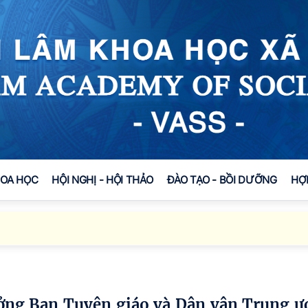
HOA HỌC
HỘI NGHỊ - HỘI THẢO
ĐÀO TẠO - BỒI DƯỠNG
HỢ