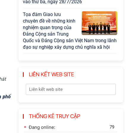
vào thứ ba, ngày 28/7/2026
Tọa đàm Giao lưu
chuyên đề về những kinh
nghiệm quan trọng của
Đảng Cộng sản Trung
Quốc và Đảng Cộng sản Việt Nam trong lãnh
đạo sự nghiệp xây dựng chủ nghĩa xã hội
Hội nghị Lãnh đạo Viện
Hàn lâm Khoa học xã hội
Việt Nam làm việc với
LIÊN KẾT WEB SITE
Ban Chủ nhiệm các
hát
Chương trình khoa học và công nghệ trọng
điểm cấp Bộ
h phố
Hội thảo khoa học "Kinh
tế Việt Nam 6 tháng đầu
THỐNG KÊ TRUY CẬP
năm 2026: Thách thức,
động lực và triển vọng
Đang online:
79
phát triển"