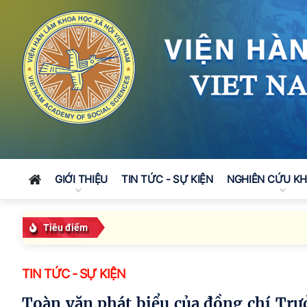
GIỚI THIỆU
TIN TỨC - SỰ KIỆN
NGHIÊN CỨU K
Tiêu điểm
TIN TỨC - SỰ KIỆN
Toàn văn phát biểu của đồng chí Trưởng Ban Tuyên giáo và Dân vận Trung ương