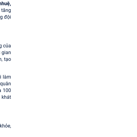
nhuệ,
 tăng
g đội
g của
 gian
, tạo
ời làm
 quân
à 100
 khát
khỏe,