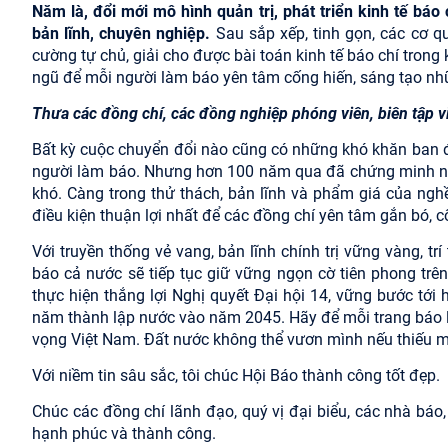
Năm là, đổi mới mô hình quản trị, phát triển kinh tế báo
bản lĩnh, chuyên nghiệp.
Sau sắp xếp, tinh gọn, các cơ q
cường tự chủ, giải cho được bài toán kinh tế báo chí tron
ngũ để mỗi người làm báo yên tâm cống hiến, sáng tạo nhữ
Thưa các đồng chí, các đồng nghiệp phóng viên, biên tập v
Bất kỳ cuộc chuyển đổi nào cũng có những khó khăn ban đầu
người làm báo. Nhưng hơn 100 năm qua đã chứng minh ng
khó. Càng trong thử thách, bản lĩnh và phẩm giá của ng
điều kiện thuận lợi nhất để các đồng chí yên tâm gắn bó, 
Với truyền thống vẻ vang, bản lĩnh chính trị vững vàng, tr
báo cả nước sẽ tiếp tục giữ vững ngọn cờ tiên phong trê
thực hiện thắng lợi Nghị quyết Đại hội 14, vững bước tớ
năm thành lập nước vào năm 2045. Hãy để mỗi trang báo l
vọng Việt Nam. Đất nước không thể vươn mình nếu thiếu mộ
Với niềm tin sâu sắc, tôi chúc Hội Báo thành công tốt đẹp.
Chúc các đồng chí lãnh đạo, quý vị đại biểu, các nhà báo
hạnh phúc và thành công.