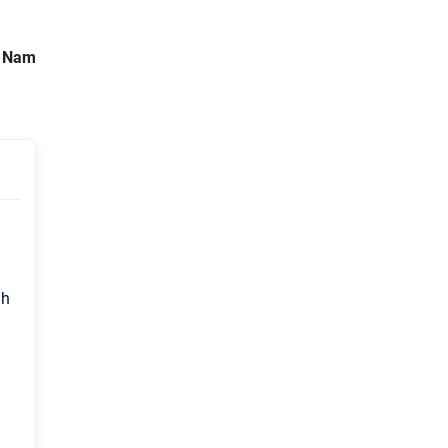
t Nam
nh