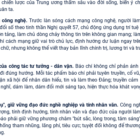
 chiến lược của Trung ương thấm sâu vào đời sống, biến ý ch
ân ta.
ủ công nghệ.
Trước làn sóng cách mạng công nghệ, người là
đổi số theo tinh thần Nghị quyết 57, chủ động ứng dụng trí tuệ
nền tảng, làm chủ dòng chảy thông tin trên không gian mạng; là
hí cách mạng giữ vai trò chủ lực, định hướng dư luận ngay trê
 chữ, nhưng không thể viết thay bản lĩnh chính trị, lương tri và tr
 của công tác tư tưởng - dân vận.
Báo chí không chỉ phản ánh
i đúng hướng. Mỗi tác phẩm báo chí phải tuyên truyền, cổ vũ
huận xã hội để nhân dân hiểu, tin và làm theo Đảng; truyền cảm
m nghĩ, dám làm, dám đổi mới sáng tạo, hiện thực hóa khát vọn
 cụ", giữ vững đạo đức nghề nghiệp và tính nhân văn.
Công ng
lượng, tính định hướng, tính nhân văn và đạo đức của người là
báo phải giữ vững phương châm "bút sắc, lòng trong, tâm sáng"
chống tham nhũng, lãng phí, tiêu cực; tuyệt đối không để thươn
ng.