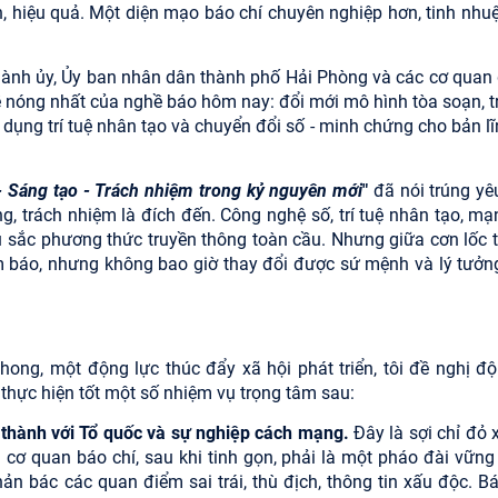
, hiệu quả. Một diện mạo báo chí chuyên nghiệp hơn, tinh nhuệ
hành ủy, Ủy ban nhân dân thành phố Hải Phòng và các cơ quan
ề nóng nhất của nghề báo hôm nay: đổi mới mô hình tòa soạn, t
dụng trí tuệ nhân tạo và chuyển đổi số - minh chứng cho bản lĩ
- Sáng tạo - Trách nhiệm trong kỷ nguyên mới
"
đã nói trúng yê
ng, trách nhiệm là đích đến. Công nghệ số, trí tuệ nhân tạo, mạ
âu sắc phương thức truyền thông toàn cầu. Nhưng giữa cơn lốc 
làm báo, nhưng không bao giờ thay đổi được sứ mệnh và lý tưởn
hong, một động lực thúc đẩy xã hội phát triển, tôi đề nghị độ
thực hiện tốt một số nhiệm vụ trọng tâm sau:
g thành với Tổ quốc và sự nghiệp cách mạng.
Đây là sợi chỉ đỏ 
cơ quan báo chí, sau khi tinh gọn, phải là một pháo đài vững
n bác các quan điểm sai trái, thù địch, thông tin xấu độc. Bá