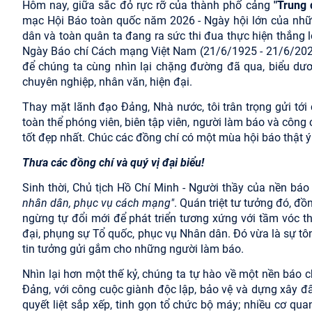
Hôm nay, giữa sắc đỏ rực rỡ của thành phố cảng
"Trung
mạc Hội Báo toàn quốc năm 2026 - Ngày hội lớn của nhữn
dân và toàn quân ta đang ra sức thi đua thực hiện thắng
Ngày Báo chí Cách mạng Việt Nam (21/6/1925 - 21/6/2026).
để chúng ta cùng nhìn lại chặng đường đã qua, biểu dươ
chuyên nghiệp, nhân văn, hiện đại.
Thay mặt lãnh đạo Đảng, Nhà nước, tôi trân trọng gửi tới 
toàn thể phóng viên, biên tập viên, người làm báo và côn
tốt đẹp nhất. Chúc các đồng chí có một mùa hội báo thật ý
Thưa các đồng chí và quý vị đại biểu!
Sinh thời, Chủ tịch Hồ Chí Minh - Người thầy của nền bá
nhân dân, phục vụ cách mạng"
. Quán triệt tư tưởng đó, đ
ngừng tự đổi mới để phát triển tương xứng với tầm vóc th
đại, phụng sự Tổ quốc, phục vụ Nhân dân. Đó vừa là sự t
tin tưởng gửi gắm cho những người làm báo.
Nhìn lại hơn một thế kỷ, chúng ta tự hào về một nền báo
Đảng, với công cuộc giành độc lập, bảo vệ và dựng xây đ
quyết liệt sắp xếp, tinh gọn tổ chức bộ máy; nhiều cơ q