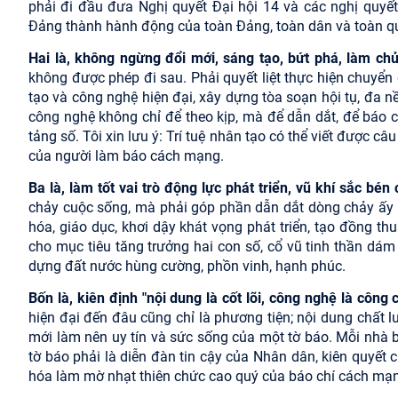
phải đi đầu đưa Nghị quyết Đại hội 14 và các nghị quyết
Đảng thành hành động của toàn Đảng, toàn dân và toàn qu
Hai là, không ngừng đổi mới, sáng tạo, bứt phá, làm ch
không được phép đi sau. Phải quyết liệt thực hiện chuyển 
tạo và công nghệ hiện đại, xây dựng tòa soạn hội tụ, đa 
công nghệ không chỉ để theo kịp, mà để dẫn dắt, để báo c
tảng số. Tôi xin lưu ý: Trí tuệ nhân tạo có thể viết được câu
của người làm báo cách mạng.
Ba là, làm tốt vai trò động lực phát triển, vũ khí sắc bén
chảy cuộc sống, mà phải góp phần dẫn dắt dòng chảy ấy đ
hóa, giáo dục, khơi dậy khát vọng phát triển, tạo đồng t
cho mục tiêu tăng trưởng hai con số, cổ vũ tinh thần dá
dựng đất nước hùng cường, phồn vinh, hạnh phúc.
Bốn là, kiên định "nội dung là cốt lõi, công nghệ là công
hiện đại đến đâu cũng chỉ là phương tiện; nội dung chất 
mới làm nên uy tín và sức sống của một tờ báo. Mỗi nhà 
tờ báo phải là diễn đàn tin cậy của Nhân dân, kiên quyết 
hóa làm mờ nhạt thiên chức cao quý của báo chí cách mạ