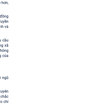
 hơn,
 đồng
ruyền
nh và
u cầu
ng xã
thông
g của
i ngũ
xuyên
 chắc
o chí