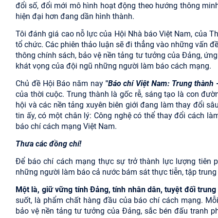
đổi số, đổi mới mô hình hoạt động theo hướng thông minh
hiện đại hơn đang dần hình thành.
Tôi đánh giá cao nỗ lực của Hội Nhà báo Việt Nam, của T
tổ chức. Các phiên thảo luận sẽ đi thẳng vào những vấn đ
thông chính sách, bảo vệ nền tảng tư tưởng của Đảng, ứng 
khát vọng của đội ngũ những người làm báo cách mạng.
Chủ đề Hội Báo năm nay
"
Báo chí Việt Nam: Trung thành 
của thời cuộc. Trung thành là gốc rễ, sáng tạo là con đườ
hội và các nền tảng xuyên biên giới đang làm thay đổi s
tin ấy, có một chân lý: Công nghệ có thể thay đổi cách 
báo chí cách mạng Việt Nam.
Thưa các đồng chí!
Để báo chí cách mạng thực sự trở thành lực lượng tiên p
những người làm báo cả nước bám sát thực tiễn, tập trung 
Một là, giữ vững tính Đảng, tính nhân dân, tuyệt đối trun
suốt, là phẩm chất hàng đầu của báo chí cách mạng. Mỗi 
bảo vệ nền tảng tư tưởng của Đảng, sắc bén đấu tranh phả