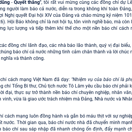
 dũng
-
Quyết thắng"
, tôi rất vui mừng cùng các đồng chí dự Lễ
g người làm báo cả nước, diễn ra trong không khí toàn Đảng,
 lợi Nghị quyết Đại hội XIV của Đảng và chào mừng kỷ niệm 10
 Hội Báo không chỉ là nơi hội tụ, tôn vinh nghề báo, mà còn l
ng lực lượng và tiếp thêm khí thế cho một nền báo chí cách
các đồng chí lãnh đạo, các nhà báo lão thành, quý vị đại biểu,
g chúng báo chí cả nước những tình cảm chân thành và lời chúc
 nghĩa và thành công.
o chí cách mạng Việt Nam đã dạy:
"Nhiệm vụ của báo chí là ph
ồng chí Tổng Bí thư, Chủ tịch nước Tô Lâm yêu cầu báo chí phải
ời đại, thực sự trở thành nền báo chí chuyên nghiệp, nhân văn,
ôn vinh, vừa là giao ước trách nhiệm mà Đảng, Nhà nước và Nhâ
 chí cách mạng luôn đồng hành và gắn bó máu thịt với sự nghiệ
ất nước. Thời gian qua, báo chí nước nhà đã chuyển mình mạn
uan báo chí sau sáp nhập đã nhanh chóng ổn định, đẩy mạnh c