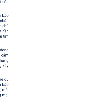
í của
m báo
 nhân
m chủ
n nền
ái tim
 dòng
, cảm
 hứng
g xây
hệ dù
m báo
; mỗi
g mại