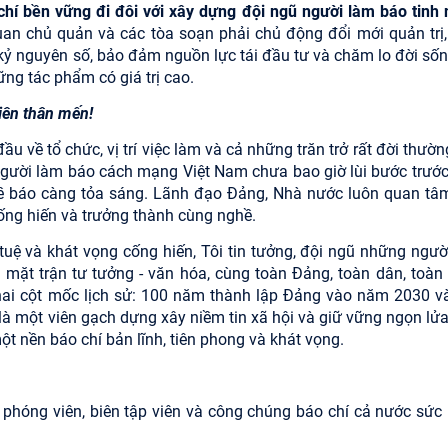
 chí bền vững đi đôi với xây dựng đội ngũ người làm báo tinh 
uan chủ quản và các tòa soạn phải chủ động đổi mới quản trị,
g kỷ nguyên số, bảo đảm nguồn lực tái đầu tư và chăm lo đời sốn
ng tác phẩm có giá trị cao.
iên thân mến!
 về tổ chức, vị trí việc làm và cả những trăn trở rất đời thườn
ười làm báo cách mạng Việt Nam chưa bao giờ lùi bước trước
hề báo càng tỏa sáng. Lãnh đạo Đảng, Nhà nước luôn quan tâm
cống hiến và trưởng thành cùng nghề.
í tuệ và khát vọng cống hiến, Tôi tin tưởng, đội ngũ những ngư
n mặt trận tư tưởng - văn hóa, cùng toàn Đảng, toàn dân, toàn
i hai cột mốc lịch sử: 100 năm thành lập Đảng vào năm 2030 v
à một viên gạch dựng xây niềm tin xã hội và giữ vững ngọn lửa
t nền báo chí bản lĩnh, tiên phong và khát vọng.
, phóng viên, biên tập viên và công chúng báo chí cả nước sức 