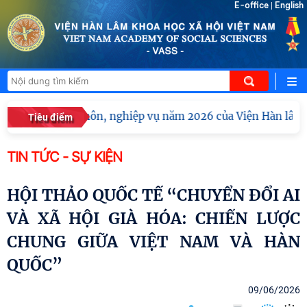
E-office
English
|
 huấn chuyên môn, nghiệp vụ năm 2026 của Viện Hàn lâm Kh
Tiêu điểm
TIN TỨC - SỰ KIỆN
HỘI THẢO QUỐC TẾ “CHUYỂN ĐỔI AI
VÀ XÃ HỘI GIÀ HÓA: CHIẾN LƯỢC
CHUNG GIỮA VIỆT NAM VÀ HÀN
QUỐC”
09/06/2026