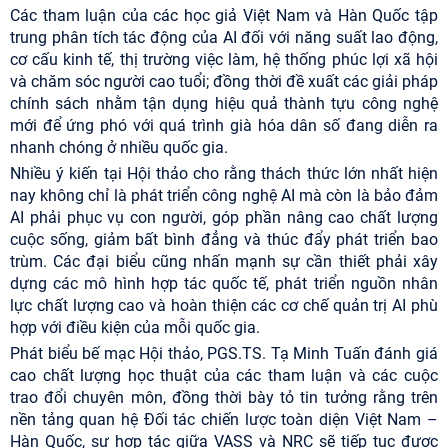
Các tham luận của các học giả Việt Nam và Hàn Quốc tập
trung phân tích tác động của AI đối với năng suất lao động,
cơ cấu kinh tế, thị trường việc làm, hệ thống phúc lợi xã hội
và chăm sóc người cao tuổi; đồng thời đề xuất các giải pháp
chính sách nhằm tận dụng hiệu quả thành tựu công nghệ
mới để ứng phó với quá trình già hóa dân số đang diễn ra
nhanh chóng ở nhiều quốc gia.
Nhiều ý kiến tại Hội thảo cho rằng thách thức lớn nhất hiện
nay không chỉ là phát triển công nghệ AI mà còn là bảo đảm
AI phải phục vụ con người, góp phần nâng cao chất lượng
cuộc sống, giảm bất bình đẳng và thúc đẩy phát triển bao
trùm. Các đại biểu cũng nhấn mạnh sự cần thiết phải xây
dựng các mô hình hợp tác quốc tế, phát triển nguồn nhân
lực chất lượng cao và hoàn thiện các cơ chế quản trị AI phù
hợp với điều kiện của mỗi quốc gia.
Phát biểu bế mạc Hội thảo, PGS.TS. Tạ Minh Tuấn đánh giá
cao chất lượng học thuật của các tham luận và các cuộc
trao đổi chuyên môn, đồng thời bày tỏ tin tưởng rằng trên
nền tảng quan hệ Đối tác chiến lược toàn diện Việt Nam –
Hàn Quốc, sự hợp tác giữa VASS và NRC sẽ tiếp tục được