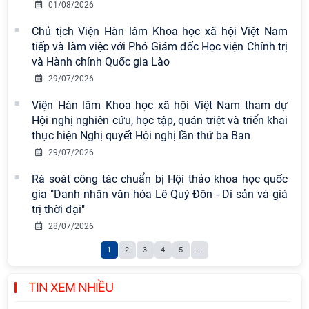
công tác cán bộ
01/08/2026
Chủ tịch Viện Hàn lâm Khoa học xã hội Việt Nam
Chi bộ Viện Sử học tổ chức Tọa đàm
tiếp và làm việc với Phó Giám đốc Học viện Chính trị
chuyên đề: Đẩy mạnh học tập, thực
và Hành chính Quốc gia Lào
hành tư tưởng, đạo đức, phương
29/07/2026
pháp, phong cách Hồ Chí Minh trong
Viện Hàn lâm Khoa học xã hội Việt Nam tham dự
giai đoạn phát triển mới
Hội nghị nghiên cứu, học tập, quán triệt và triển khai
Hội thảo khoa học quốc tế “Không
thực hiện Nghị quyết Hội nghị lần thứ ba Ban
gian phát triển Việt Nam trong kỷ
29/07/2026
nguyên mới: Định hướng chiến lược
Rà soát công tác chuẩn bị Hội thảo khoa học quốc
và lựa chọn chính sách” sẽ diễn ra
gia "Danh nhân văn hóa Lê Quý Đôn - Di sản và giá
vào thứ ba, ngày 28/7/2026
trị thời đại"
Hội nghị Lãnh đạo Viện Hàn lâm
28/07/2026
Khoa học xã hội Việt Nam làm việc
1
2
3
4
5
...
với Ban Chủ nhiệm các Chương trình
khoa học và công nghệ trọng điểm
cấp Bộ
TIN XEM NHIỀU