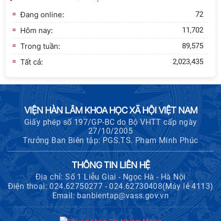
Nam và Tỉnh ủy Cao Bằng
Đang online:
72
Hôm nay:
11,702
Trong tuần:
89,575
Tất cả:
2,023,435
VIỆN HÀN LÂM KHOA HỌC XÃ HỘI VIỆT NAM
Giấy phép số 197/GP-BC do Bộ VHTT cấp ngày
27/10/2005
Trưởng Ban Biên tập: PGS.TS. Phạm Minh Phúc
THÔNG TIN LIÊN HỆ
Địa chỉ: Số 1 Liễu Giai - Ngọc Hà - Hà Nội
Điện thoại: 024.62750277 - 024.62730408(Máy lẻ 4113)
Email: banbientap@vass.gov.vn