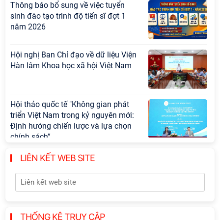
Thông báo bổ sung về việc tuyển
sinh đào tạo trình độ tiến sĩ đợt 1
năm 2026
Hội nghị Ban Chỉ đạo về dữ liệu Viện
Hàn lâm Khoa học xã hội Việt Nam
Hội thảo quốc tế "Không gian phát
triển Việt Nam trong kỷ nguyên mới:
Định hướng chiến lược và lựa chọn
chính sách”
LIÊN KẾT WEB SITE
Khai quật công trường khai thác đá
xây dựng Thành Nhà Hồ ở núi An
Tôn
Lễ ký kết Thỏa thuận hợp tác giữa
THỐNG KÊ TRUY CẬP
Viện Hàn lâm Khoa học xã hội Việt