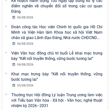
Kế hoạch hành động 100 ngày tập trung xử lý các
điểm nghẽn về chuyển đổi số trong các cơ quan
Đảng
06/08/2026
Đoàn công tác Học viện Chính trị quốc gia Hồ Chí
Minh và Viện Hàn lâm Khoa học xã hội Việt Nam
chào xã giao Lãnh đạo Đảng, Nhà nước CHDCND
…
06/08/2026
Viện Văn học đồng chủ trì buổi Lễ khai mạc trưng
bày “Kết nối truyền thống, vững bước tương lai”
04/08/2026
Viện Hàn lâm Khoa học xã hội Việt
Khai mạc trưng bày “Kết nối truyền thống, vững
Nam có 02 tác phẩm đạt giải khuyến
bước tương lai”
khích tại Cuộc thi chính luận bảo vệ
nền tảng tư tưởng của Đảng năm
03/08/2026
2026
Thường trực Hội đồng Lý luận Trung ương làm việc
với Tiểu ban Văn hóa - Xã hội - Văn học, nghệ thuật
Viện Hàn lâm Khoa học xã hội Việt
nhiệm kỳ 2026–2031
Nam công bố các quyết định về