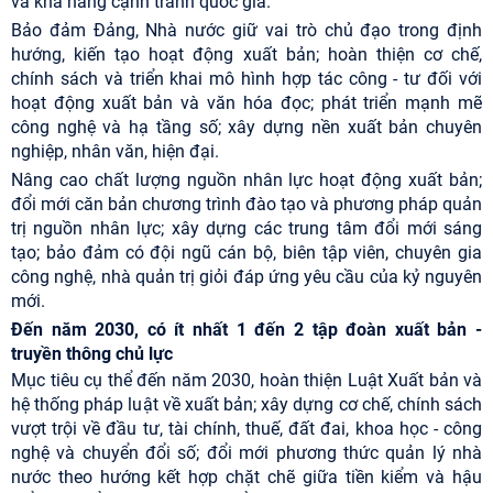
và khả năng cạnh tranh quốc gia.
Bảo đảm Đảng, Nhà nước giữ vai trò chủ đạo trong định
hướng, kiến tạo hoạt động xuất bản; hoàn thiện cơ chế,
chính sách và triển khai mô hình hợp tác công - tư đối với
hoạt động xuất bản và văn hóa đọc; phát triển mạnh mẽ
công nghệ và hạ tầng số; xây dựng nền xuất bản chuyên
nghiệp, nhân văn, hiện đại.
Nâng cao chất lượng nguồn nhân lực hoạt động xuất bản;
đổi mới căn bản chương trình đào tạo và phương pháp quản
trị nguồn nhân lực; xây dựng các trung tâm đổi mới sáng
tạo; bảo đảm có đội ngũ cán bộ, biên tập viên, chuyên gia
công nghệ, nhà quản trị giỏi đáp ứng yêu cầu của kỷ nguyên
mới.
Đến năm 2030, có ít nhất 1 đến 2 tập đoàn xuất bản -
truyền thông chủ lực
Mục tiêu cụ thể đến năm 2030, hoàn thiện Luật Xuất bản và
hệ thống pháp luật về xuất bản; xây dựng cơ chế, chính sách
vượt trội về đầu tư, tài chính, thuế, đất đai, khoa học - công
nghệ và chuyển đổi số; đổi mới phương thức quản lý nhà
nước theo hướng kết hợp chặt chẽ giữa tiền kiểm và hậu