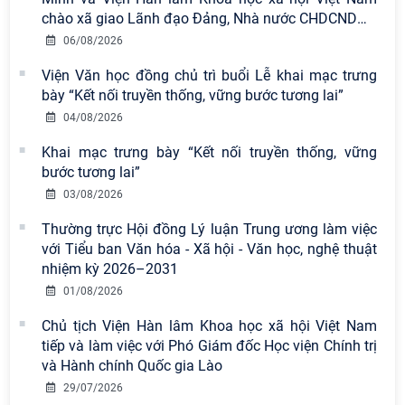
chào xã giao Lãnh đạo Đảng, Nhà nước CHDCND
…
06/08/2026
Viện Văn học đồng chủ trì buổi Lễ khai mạc trưng
bày “Kết nối truyền thống, vững bước tương lai”
Viện Hàn lâm Khoa học xã hội Việt
04/08/2026
Nam có 02 tác phẩm đạt giải khuyến
khích tại Cuộc thi chính luận bảo vệ
Khai mạc trưng bày “Kết nối truyền thống, vững
nền tảng tư tưởng của Đảng năm
bước tương lai”
2026
03/08/2026
Chi bộ Viện Sử học tổ chức Tọa đàm
Thường trực Hội đồng Lý luận Trung ương làm việc
chuyên đề: Đẩy mạnh học tập, thực
với Tiểu ban Văn hóa - Xã hội - Văn học, nghệ thuật
hành tư tưởng, đạo đức, phương
nhiệm kỳ 2026–2031
pháp, phong cách Hồ Chí Minh trong
01/08/2026
giai đoạn phát triển mới
Chủ tịch Viện Hàn lâm Khoa học xã hội Việt Nam
Hội thảo khoa học quốc tế “Không
tiếp và làm việc với Phó Giám đốc Học viện Chính trị
gian phát triển Việt Nam trong kỷ
và Hành chính Quốc gia Lào
nguyên mới: Định hướng chiến lược
29/07/2026
và lựa chọn chính sách” sẽ diễn ra