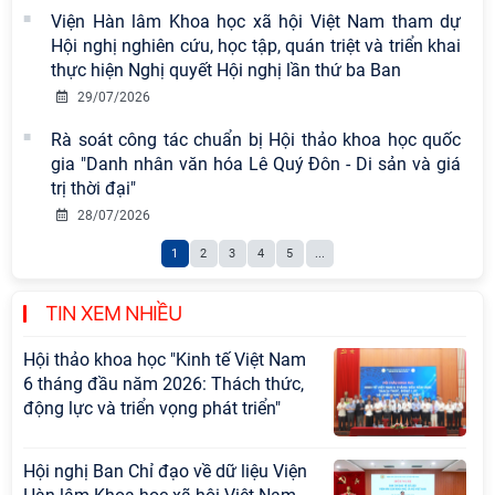
Viện Hàn lâm Khoa học xã hội Việt Nam tham dự
vào thứ ba, ngày 28/7/2026
Hội nghị nghiên cứu, học tập, quán triệt và triển khai
Tọa đàm Giao lưu chuyên đề về
thực hiện Nghị quyết Hội nghị lần thứ ba Ban
những kinh nghiệm quan trọng của
29/07/2026
Đảng Cộng sản Trung Quốc và Đảng
Rà soát công tác chuẩn bị Hội thảo khoa học quốc
Cộng sản Việt Nam trong lãnh đạo
gia "Danh nhân văn hóa Lê Quý Đôn - Di sản và giá
sự nghiệp xây dựng chủ nghĩa xã hội
trị thời đại"
Hội nghị Lãnh đạo Viện Hàn lâm
28/07/2026
Khoa học xã hội Việt Nam làm việc
1
2
3
4
5
...
với Ban Chủ nhiệm các Chương trình
khoa học và công nghệ trọng điểm
cấp Bộ
TIN XEM NHIỀU
Hội thảo khoa học "Kinh tế Việt Nam
6 tháng đầu năm 2026: Thách thức,
động lực và triển vọng phát triển"
Hội nghị Ban Chỉ đạo về dữ liệu Viện