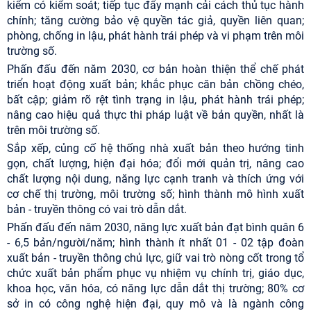
kiểm có kiểm soát; tiếp tục đẩy mạnh cải cách thủ tục hành
chính; tăng cường bảo vệ quyền tác giả, quyền liên quan;
phòng, chống in lậu, phát hành trái phép và vi phạm trên môi
trường số.
Phấn đấu đến năm 2030, cơ bản hoàn thiện thể chế phát
triển hoạt động xuất bản; khắc phục căn bản chồng chéo,
bất cập; giảm rõ rệt tình trạng in lậu, phát hành trái phép;
nâng cao hiệu quả thực thi pháp luật về bản quyền, nhất là
trên môi trường số.
Sắp xếp, củng cố hệ thống nhà xuất bản theo hướng tinh
gọn, chất lượng, hiện đại hóa; đổi mới quản trị, nâng cao
chất lượng nội dung, năng lực cạnh tranh và thích ứng với
cơ chế thị trường, môi trường số; hình thành mô hình xuất
bản - truyền thông có vai trò dẫn dắt.
Phấn đấu đến năm 2030, năng lực xuất bản đạt bình quân 6
- 6,5 bản/người/năm; hình thành ít nhất 01 - 02 tập đoàn
xuất bản - truyền thông chủ lực, giữ vai trò nòng cốt trong tổ
chức xuất bản phẩm phục vụ nhiệm vụ chính trị, giáo dục,
khoa học, văn hóa, có năng lực dẫn dắt thị trường; 80% cơ
sở in có công nghệ hiện đại, quy mô và là ngành công