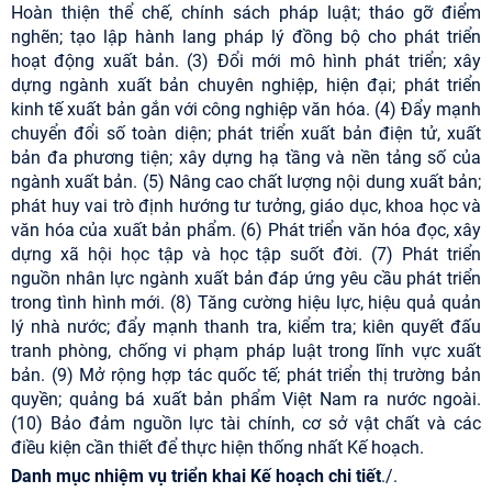
Hoàn thiện thể chế, chính sách pháp luật; tháo gỡ điểm
nghẽn; tạo lập hành lang pháp lý đồng bộ cho phát triển
hoạt động xuất bản. (3) Đổi mới mô hình phát triển; xây
dựng ngành xuất bản chuyên nghiệp, hiện đại; phát triển
kinh tế xuất bản gắn với công nghiệp văn hóa. (4) Đẩy mạnh
chuyển đổi số toàn diện; phát triển xuất bản điện tử, xuất
bản đa phương tiện; xây dựng hạ tầng và nền tảng số của
ngành xuất bản. (5) Nâng cao chất lượng nội dung xuất bản;
phát huy vai trò định hướng tư tưởng, giáo dục, khoa học và
văn hóa của xuất bản phẩm. (6) Phát triển văn hóa đọc, xây
dựng xã hội học tập và học tập suốt đời. (7) Phát triển
nguồn nhân lực ngành xuất bản đáp ứng yêu cầu phát triển
trong tình hình mới. (8) Tăng cường hiệu lực, hiệu quả quản
lý nhà nước; đẩy mạnh thanh tra, kiểm tra; kiên quyết đấu
tranh phòng, chống vi phạm pháp luật trong lĩnh vực xuất
bản. (9) Mở rộng hợp tác quốc tế; phát triển thị trường bản
quyền; quảng bá xuất bản phẩm Việt Nam ra nước ngoài.
(10) Bảo đảm nguồn lực tài chính, cơ sở vật chất và các
điều kiện cần thiết để thực hiện thống nhất Kế hoạch.
Danh mục nhiệm vụ triển khai Kế hoạch chi tiết
./.