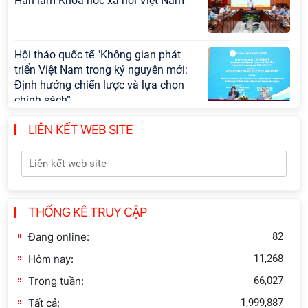
Hàn lâm Khoa học xã hội Việt Nam
Hội thảo quốc tế "Không gian phát
triển Việt Nam trong kỷ nguyên mới:
Định hướng chiến lược và lựa chọn
chính sách”
LIÊN KẾT WEB SITE
Khai quật công trường khai thác đá
xây dựng Thành Nhà Hồ ở núi An
Tôn
Thông báo bổ sung về việc tuyển
THỐNG KÊ TRUY CẬP
sinh đào tạo trình độ tiến sĩ đợt 1
năm 2026
Đang online:
82
Hôm nay:
11,268
Trong tuần:
66,027
Tất cả:
1,999,887