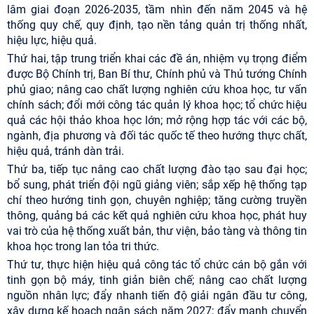
lâm giai đoạn 2026-2035, tầm nhìn đến năm 2045 và hệ
thống quy chế, quy định, tạo nền tảng quản trị thống nhất,
hiệu lực, hiệu quả.
Thứ hai, tập trung triển khai các đề án, nhiệm vụ trọng điểm
được Bộ Chính trị, Ban Bí thư, Chính phủ và Thủ tướng Chính
phủ giao; nâng cao chất lượng nghiên cứu khoa học, tư vấn
chính sách; đổi mới công tác quản lý khoa học; tổ chức hiệu
quả các hội thảo khoa học lớn; mở rộng hợp tác với các bộ,
ngành, địa phương và đối tác quốc tế theo hướng thực chất,
hiệu quả, tránh dàn trải.
Thứ ba, tiếp tục nâng cao chất lượng đào tạo sau đại học;
bổ sung, phát triển đội ngũ giảng viên; sắp xếp hệ thống tạp
chí theo hướng tinh gọn, chuyên nghiệp; tăng cường truyền
thông, quảng bá các kết quả nghiên cứu khoa học, phát huy
vai trò của hệ thống xuất bản, thư viện, bảo tàng và thông tin
khoa học trong lan tỏa tri thức.
Thứ tư, thực hiện hiệu quả công tác tổ chức cán bộ gắn với
tinh gọn bộ máy, tinh giản biên chế; nâng cao chất lượng
nguồn nhân lực; đẩy nhanh tiến độ giải ngân đầu tư công,
xây dựng kế hoạch ngân sách năm 2027; đẩy mạnh chuyển