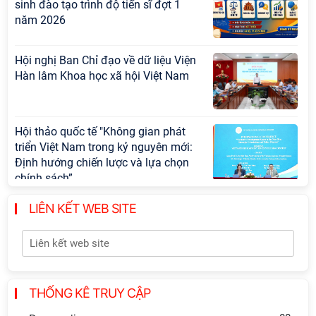
sinh đào tạo trình độ tiến sĩ đợt 1
năm 2026
Hội nghị Ban Chỉ đạo về dữ liệu Viện
Hàn lâm Khoa học xã hội Việt Nam
Hội thảo quốc tế "Không gian phát
triển Việt Nam trong kỷ nguyên mới:
Định hướng chiến lược và lựa chọn
chính sách”
LIÊN KẾT WEB SITE
Khai quật công trường khai thác đá
xây dựng Thành Nhà Hồ ở núi An
Tôn
Lễ ký kết Thỏa thuận hợp tác giữa
THỐNG KÊ TRUY CẬP
Viện Hàn lâm Khoa học xã hội Việt
Nam và Tỉnh ủy Cao Bằng