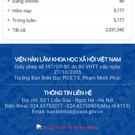
Đang online:
80
Hôm nay:
5,177
Trong tuần:
5,177
Tất cả:
2,031,342
VIỆN HÀN LÂM KHOA HỌC XÃ HỘI VIỆT NAM
Giấy phép số 197/GP-BC do Bộ VHTT cấp ngày
27/10/2005
Trưởng Ban Biên tập: PGS.TS. Phạm Minh Phúc
THÔNG TIN LIÊN HỆ
Địa chỉ: Số 1 Liễu Giai - Ngọc Hà - Hà Nội
Điện thoại: 024.62750277 - 024.62730408(Máy lẻ 4113)
Email: banbientap@vass.gov.vn