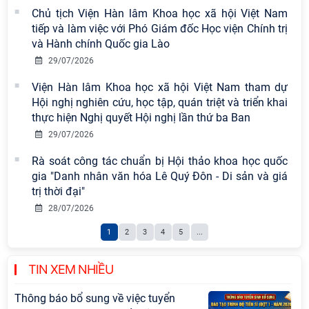
Chủ tịch Viện Hàn lâm Khoa học xã hội Việt Nam
Chi bộ Viện Sử học tổ chức Tọa đàm
tiếp và làm việc với Phó Giám đốc Học viện Chính trị
chuyên đề: Đẩy mạnh học tập, thực
và Hành chính Quốc gia Lào
hành tư tưởng, đạo đức, phương
29/07/2026
pháp, phong cách Hồ Chí Minh trong
Viện Hàn lâm Khoa học xã hội Việt Nam tham dự
giai đoạn phát triển mới
Hội nghị nghiên cứu, học tập, quán triệt và triển khai
Hội thảo khoa học quốc tế “Không
thực hiện Nghị quyết Hội nghị lần thứ ba Ban
gian phát triển Việt Nam trong kỷ
29/07/2026
nguyên mới: Định hướng chiến lược
Rà soát công tác chuẩn bị Hội thảo khoa học quốc
và lựa chọn chính sách” sẽ diễn ra
gia "Danh nhân văn hóa Lê Quý Đôn - Di sản và giá
vào thứ ba, ngày 28/7/2026
trị thời đại"
Hội nghị Lãnh đạo Viện Hàn lâm
28/07/2026
Khoa học xã hội Việt Nam làm việc
1
2
3
4
5
...
với Ban Chủ nhiệm các Chương trình
khoa học và công nghệ trọng điểm
cấp Bộ
TIN XEM NHIỀU
Thông báo bổ sung về việc tuyển