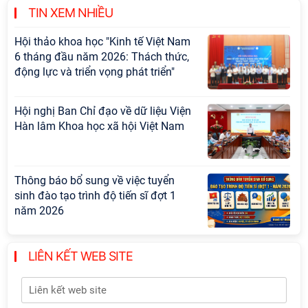
cấp Bộ
TIN XEM NHIỀU
Hội thảo khoa học "Kinh tế Việt Nam
6 tháng đầu năm 2026: Thách thức,
động lực và triển vọng phát triển"
Hội nghị Ban Chỉ đạo về dữ liệu Viện
Hàn lâm Khoa học xã hội Việt Nam
Thông báo bổ sung về việc tuyển
sinh đào tạo trình độ tiến sĩ đợt 1
năm 2026
Hội thảo quốc tế "Không gian phát
LIÊN KẾT WEB SITE
triển Việt Nam trong kỷ nguyên mới:
Định hướng chiến lược và lựa chọn
chính sách”