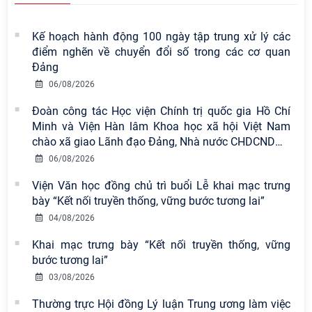
Kế hoạch hành động 100 ngày tập trung xử lý các
điểm nghẽn về chuyển đổi số trong các cơ quan
Đảng
06/08/2026
Đoàn công tác Học viện Chính trị quốc gia Hồ Chí
Minh và Viện Hàn lâm Khoa học xã hội Việt Nam
chào xã giao Lãnh đạo Đảng, Nhà nước CHDCND
…
06/08/2026
Viện Văn học đồng chủ trì buổi Lễ khai mạc trưng
bày “Kết nối truyền thống, vững bước tương lai”
04/08/2026
Viện Hàn lâm Khoa học xã hội Việt
Khai mạc trưng bày “Kết nối truyền thống, vững
Nam có 02 tác phẩm đạt giải khuyến
bước tương lai”
khích tại Cuộc thi chính luận bảo vệ
nền tảng tư tưởng của Đảng năm
03/08/2026
2026
Thường trực Hội đồng Lý luận Trung ương làm việc