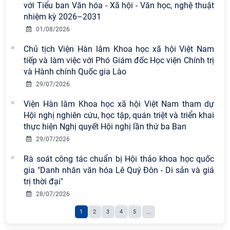
với Tiểu ban Văn hóa - Xã hội - Văn học, nghệ thuật
Viện Hàn lâm Khoa học xã hội Việt
nhiệm kỳ 2026–2031
Nam công bố các quyết định về
công tác cán bộ
01/08/2026
Chủ tịch Viện Hàn lâm Khoa học xã hội Việt Nam
Chi bộ Viện Sử học tổ chức Tọa đàm
tiếp và làm việc với Phó Giám đốc Học viện Chính trị
chuyên đề: Đẩy mạnh học tập, thực
và Hành chính Quốc gia Lào
hành tư tưởng, đạo đức, phương
29/07/2026
pháp, phong cách Hồ Chí Minh trong
Viện Hàn lâm Khoa học xã hội Việt Nam tham dự
giai đoạn phát triển mới
Hội nghị nghiên cứu, học tập, quán triệt và triển khai
Hội thảo khoa học quốc tế “Không
thực hiện Nghị quyết Hội nghị lần thứ ba Ban
gian phát triển Việt Nam trong kỷ
29/07/2026
nguyên mới: Định hướng chiến lược
Rà soát công tác chuẩn bị Hội thảo khoa học quốc
và lựa chọn chính sách” sẽ diễn ra
gia "Danh nhân văn hóa Lê Quý Đôn - Di sản và giá
vào thứ ba, ngày 28/7/2026
trị thời đại"
Hội nghị Lãnh đạo Viện Hàn lâm
28/07/2026
Khoa học xã hội Việt Nam làm việc
1
2
3
4
5
...
với Ban Chủ nhiệm các Chương trình
khoa học và công nghệ trọng điểm