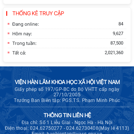
Khai quật công trường khai thác đá
THỐNG KÊ TRUY CẬP
xây dựng Thành Nhà Hồ ở núi An
Tôn
Đang online:
84
Hôm nay:
9,627
Trong tuần:
87,500
Tất cả:
2,021,360
VIỆN HÀN LÂM KHOA HỌC XÃ HỘI VIỆT NAM
Giấy phép số 197/GP-BC do Bộ VHTT cấp ngày
27/10/2005
Trưởng Ban Biên tập: PGS.TS. Phạm Minh Phúc
THÔNG TIN LIÊN HỆ
Địa chỉ: Số 1 Liễu Giai - Ngọc Hà - Hà Nội
Điện thoại: 024.62750277 - 024.62730408(Máy lẻ 4113)
Email: banbientap@vass.gov.vn