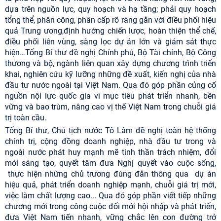
dựa trên nguồn lực, quy hoạch và hạ tầng; phải quy hoạch
tổng thể, phân công, phân cấp rõ ràng gắn với điều phối hiệu
quả Trung ương,định hướng chiến lược, hoàn thiện thể chế,
điều phối liên vùng, sàng lọc dự án lớn và giám sát thực
hiện…Tổng Bí thư đề nghị Chính phủ, Bộ Tài chính, Bộ Công
thương và bộ, ngành liên quan xây dựng chương trình triển
khai, nghiên cứu kỹ lưỡng những đề xuất, kiến nghị của nhà
đầu tư nước ngoài tại Việt Nam. Qua đó góp phần củng cố
nguồn nội lực quốc gia vì mục tiêu phát triển nhanh, bền
vững và bao trùm, nâng cao vị thế Việt Nam trong chuỗi giá
trị toàn cầu.
Tổng Bí thư, Chủ tịch nước Tô Lâm đề nghị toàn hệ thống
chính trị, cộng đồng doanh nghiệp, nhà đầu tư trong và
ngoài nước phát huy mạnh mẽ tinh thần trách nhiệm, đổi
mới sáng tạo, quyết tâm đưa Nghị quyết vào cuộc sống,
thực hiện những chủ trương đúng đắn thông qua dự án
hiệu quả, phát triển doanh nghiệp mạnh, chuỗi giá trị mới,
việc làm chất lượng cao... Qua đó góp phần viết tiếp những
chương mới trong công cuộc đổi mới hội nhập và phát triển,
đưa Việt Nam tiến nhanh, vững chắc lên con đường trở