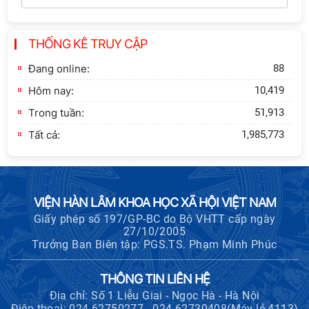
Định hướng chiến lược và lựa chọn
chính sách”
THỐNG KÊ TRUY CẬP
Khai quật công trường khai thác đá
xây dựng Thành Nhà Hồ ở núi An
Đang online:
88
Tôn
Hôm nay:
10,419
Trong tuần:
51,913
Tất cả:
1,985,773
VIỆN HÀN LÂM KHOA HỌC XÃ HỘI VIỆT NAM
Giấy phép số 197/GP-BC do Bộ VHTT cấp ngày
27/10/2005
Trưởng Ban Biên tập: PGS.TS. Phạm Minh Phúc
THÔNG TIN LIÊN HỆ
Địa chỉ: Số 1 Liễu Giai - Ngọc Hà - Hà Nội
Điện thoại: 024.62750277 - 024.62730408(Máy lẻ 4113)