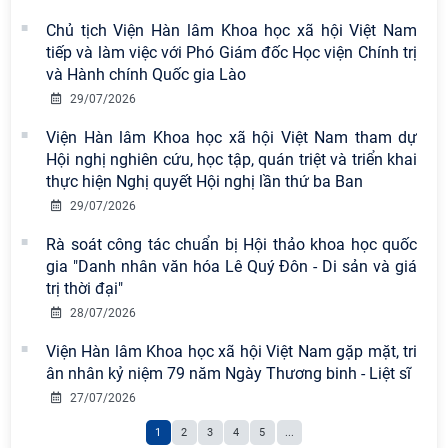
Chi bộ Viện Sử học tổ chức Tọa đàm
Chủ tịch Viện Hàn lâm Khoa học xã hội Việt Nam
chuyên đề: Đẩy mạnh học tập, thực
tiếp và làm việc với Phó Giám đốc Học viện Chính trị
hành tư tưởng, đạo đức, phương
và Hành chính Quốc gia Lào
pháp, phong cách Hồ Chí Minh trong
29/07/2026
giai đoạn phát triển mới
Viện Hàn lâm Khoa học xã hội Việt Nam tham dự
Đảng ủy Viện Hàn lâm Khoa học xã
Hội nghị nghiên cứu, học tập, quán triệt và triển khai
hội Việt Nam sơ kết công tác 6 tháng
thực hiện Nghị quyết Hội nghị lần thứ ba Ban
đầu năm và triển khai nhiệm vụ
29/07/2026
trọng tâm 6 tháng cuối năm 2026
Rà soát công tác chuẩn bị Hội thảo khoa học quốc
Hội thảo khoa học quốc tế “Không
gia "Danh nhân văn hóa Lê Quý Đôn - Di sản và giá
gian phát triển Việt Nam trong kỷ
trị thời đại"
nguyên mới: Định hướng chiến lược
28/07/2026
và lựa chọn chính sách” sẽ diễn ra
Viện Hàn lâm Khoa học xã hội Việt Nam gặp mặt, tri
vào thứ ba, ngày 28/7/2026
ân nhân kỷ niệm 79 năm Ngày Thương binh - Liệt sĩ
Tọa đàm Giao lưu chuyên đề về
27/07/2026
những kinh nghiệm quan trọng của
1
2
3
4
5
...
Đảng Cộng sản Trung Quốc và Đảng