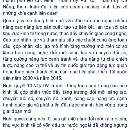
thành phố Hồ Chí Minh; Thành ủy Hà Nội; Thành ủy Đà
Nẵng; tham luận đại diện các doanh nghiệp trình bày về
những khía cạnh liên quan.
Quản lý và sử dụng hiệu quả vốn đầu tư nước ngoài nhằm
nâng cao năng lực sản xuất, tạo sự liên kết, lan tỏa với các
khu vực kinh tế trong nước, thúc đẩy chuyển giao công nghệ,
đào tạo nhân lực và tham gia sâu các chuỗi cung ứng toàn
cầu; góp phần xác lập mô hình tăng trưởng mới trên cơ sở
khoa học, công nghệ, đổi mới sáng tạo và chuyển đổi số,
tăng cường năng lực cạnh tranh và khả năng tự chủ chiến
lược, nâng cao vị thế và uy tín quốc gia; tạo động lực quan
trọng thực hiện thành công các mục tiêu phát triển đất nước
đến năm 2030 và năm 2045.
Nghị quyết 10-NQ/TW là một động lực quan trọng của nền
kinh tế, góp phần thúc đẩy tăng trưởng đổi mới sáng tạo,
chuyển đổi số, chuyển đổi xanh, nâng cao năng lực cạnh
tranh quốc gia và phát triển đất nước nhanh, bền vững trong
giai đoạn mới.
Nghị quyết cũng nêu rõ, sau gần 40 năm đổi mới và mở cửa,
khu vực kinh tế có vốn đầu tư nước ngoài đã không ngừng