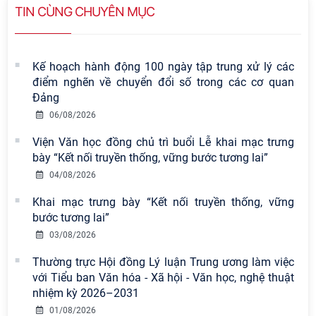
TIN CÙNG CHUYÊN MỤC
Kế hoạch hành động 100 ngày tập trung xử lý các
điểm nghẽn về chuyển đổi số trong các cơ quan
Đảng
06/08/2026
Viện Văn học đồng chủ trì buổi Lễ khai mạc trưng
bày “Kết nối truyền thống, vững bước tương lai”
04/08/2026
Khai mạc trưng bày “Kết nối truyền thống, vững
bước tương lai”
03/08/2026
Viện Hàn lâm Khoa học xã hội Việt
Nam có 02 tác phẩm đạt giải khuyến
Thường trực Hội đồng Lý luận Trung ương làm việc
khích tại Cuộc thi chính luận bảo vệ
với Tiểu ban Văn hóa - Xã hội - Văn học, nghệ thuật
nền tảng tư tưởng của Đảng năm
nhiệm kỳ 2026–2031
2026
01/08/2026