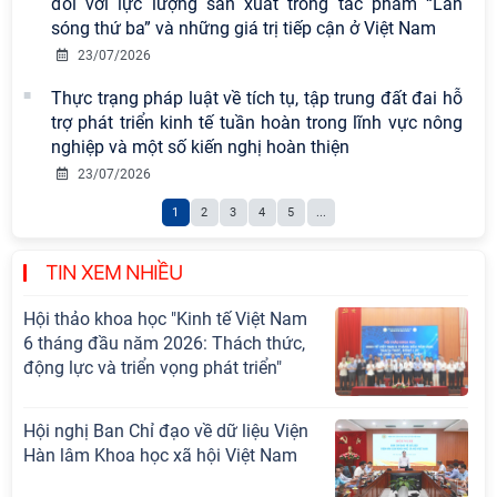
đối với lực lượng sản xuất trong tác phẩm “Làn
Tọa đàm Giao lưu chuyên đề về
sóng thứ ba” và những giá trị tiếp cận ở Việt Nam
những kinh nghiệm quan trọng của
23/07/2026
Đảng Cộng sản Trung Quốc và Đảng
Thực trạng pháp luật về tích tụ, tập trung đất đai hỗ
Cộng sản Việt Nam trong lãnh đạo
trợ phát triển kinh tế tuần hoàn trong lĩnh vực nông
sự nghiệp xây dựng chủ nghĩa xã hội
nghiệp và một số kiến nghị hoàn thiện
Hội nghị Lãnh đạo Viện Hàn lâm
23/07/2026
Khoa học xã hội Việt Nam làm việc
1
2
3
4
5
...
với Ban Chủ nhiệm các Chương trình
khoa học và công nghệ trọng điểm
cấp Bộ
TIN XEM NHIỀU
Hội thảo khoa học "Kinh tế Việt Nam
6 tháng đầu năm 2026: Thách thức,
động lực và triển vọng phát triển"
Hội nghị Ban Chỉ đạo về dữ liệu Viện
Hàn lâm Khoa học xã hội Việt Nam