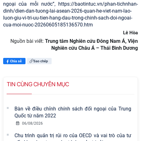
ngoại của mỗi nước”, https://baotintuc.vn/phan-tichnhan-
dinh/dien-dan-tuong-lai-asean-2026-quan-he-viet-nam-lao-
luon-giu-vi-tri-uu-tien-hang-dau-trong-chinh-sach-doi-ngoai-
cua-moi-nuoc-20260605185136570.htm
Lê Hòa
Nguồn bài viết:
Trung tâm Nghiên cứu Đông Nam Á, Viện
Nghiên cứu Châu Á – Thái Bình Dương
Chia sẻ
Sao chép
TIN CÙNG CHUYÊN MỤC
Bàn về điều chỉnh chính sách đối ngoại của Trung
Quốc từ năm 2022
06/08/2026
Chu trình quản trị rủi ro của OECD và vai trò của tư