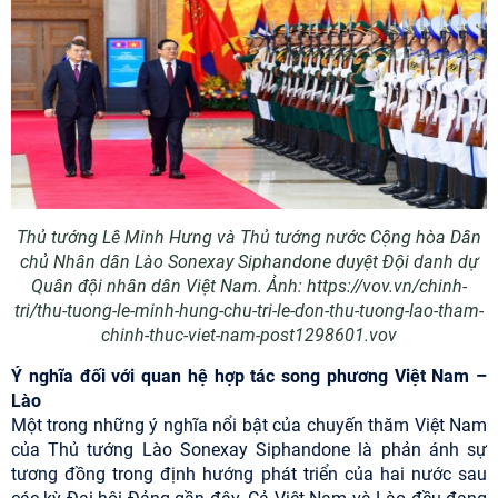
Thủ tướng Lê Minh Hưng và Thủ tướng nước Cộng hòa Dân
chủ Nhân dân Lào Sonexay Siphandone duyệt Đội danh dự
Quân đội nhân dân Việt Nam. Ảnh: https://vov.vn/chinh-
tri/thu-tuong-le-minh-hung-chu-tri-le-don-thu-tuong-lao-tham-
chinh-thuc-viet-nam-post1298601.vov
Ý nghĩa đối với quan hệ hợp tác song phương Việt Nam –
Lào
Một trong những ý nghĩa nổi bật của chuyến thăm Việt Nam
của Thủ tướng Lào Sonexay Siphandone là phản ánh sự
tương đồng trong định hướng phát triển của hai nước sau