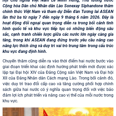
hội Chủ nghĩa Việt Nam Lê Minh Hưng, Thủ tướng nước
Cộng hòa Dân chủ Nhân dân Lào Sonexay Siphandone thăm
chính thức Việt Nam và tham dự Diễn đàn Tương lai ASEAN
lần thứ ba từ ngày 7 đến ngày 9 tháng 6 năm 2026. Đây là
hoạt động đối ngoại quan trọng diễn ra trong bối cảnh tình
hình quốc tế và khu vực tiếp tục có những biến động sâu
sắc, cạnh tranh chiến lược giữa các nước lớn ngày càng gia
tăng, trong khi ASEAN đang đứng trước yêu cầu nâng cao
năng lực thích ứng và duy trì vai trò trung tâm trong cấu trúc
khu vực đang định hình.
Chuyến thăm cũng diễn ra vào thời điểm hai nước bước vào
giai đoạn triển khai các định hướng phát triển mới được xác
lập tại Đại hội XIV của Đảng Cộng sản Việt Nam và Đại hội
XII của Đảng Nhân dân Cách mạng Lào. Trong bối cảnh đó,
việc duy trì trao đổi cấp cao và tăng cường phối hợp chính
sách giữa hai nước có ý nghĩa quan trọng đối với việc bảo
đảm lợi ích phát triển và nâng cao vị thế của mỗi nước trong
khu vực.