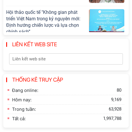
Hội thảo quốc tế "Không gian phát
triển Việt Nam trong kỷ nguyên mới:
Định hướng chiến lược và lựa chọn
chính sách”
LIÊN KẾT WEB SITE
Khai quật công trường khai thác đá
xây dựng Thành Nhà Hồ ở núi An
Tôn
Thông báo bổ sung về việc tuyển
THỐNG KÊ TRUY CẬP
sinh đào tạo trình độ tiến sĩ đợt 1
năm 2026
Đang online:
80
Hôm nay:
9,169
Trong tuần:
63,928
Tất cả:
1,997,788