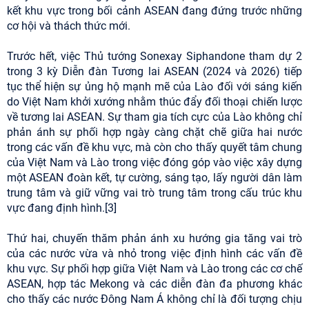
kết khu vực trong bối cảnh ASEAN đang đứng trước những
cơ hội và thách thức mới.
Trước hết, việc Thủ tướng Sonexay Siphandone tham dự 2
trong 3 kỳ Diễn đàn Tương lai ASEAN (2024 và 2026) tiếp
tục thể hiện sự ủng hộ mạnh mẽ của Lào đối với sáng kiến
do Việt Nam khởi xướng nhằm thúc đẩy đối thoại chiến lược
về tương lai ASEAN. Sự tham gia tích cực của Lào không chỉ
phản ánh sự phối hợp ngày càng chặt chẽ giữa hai nước
trong các vấn đề khu vực, mà còn cho thấy quyết tâm chung
của Việt Nam và Lào trong việc đóng góp vào việc xây dựng
một ASEAN đoàn kết, tự cường, sáng tạo, lấy người dân làm
trung tâm và giữ vững vai trò trung tâm trong cấu trúc khu
vực đang định hình.[3]
Thứ hai, chuyến thăm phản ánh xu hướng gia tăng vai trò
của các nước vừa và nhỏ trong việc định hình các vấn đề
khu vực. Sự phối hợp giữa Việt Nam và Lào trong các cơ chế
ASEAN, hợp tác Mekong và các diễn đàn đa phương khác
cho thấy các nước Đông Nam Á không chỉ là đối tượng chịu