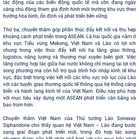
tác động của các biến động quốc tế mà còn đang ngày
càng chủ động tham gia định hình môi trường khu vực theo
hướng hòa bình, ổn định và phát triển bền vững.
Thứ ba, chuyến thăm góp phần thúc đẩy kết nối và thu hẹp
khoảng cách phát triển trong ASEAN. Là hai quốc gia nằm ở
khu vực Tiểu vùng Mekong, Việt Nam và Lào có lợi ích
chung trong việc thúc đẩy kết nối hạ tầng giao thông,
logistics, năng lượng và thương mại xuyên biên giới. Việc
tăng cường hợp tác giữa hai nước không chỉ mang lại lợi ích
song phương mà còn hỗ trợ quá trình hội nhập kinh tế khu
vực, đặc biệt trong việc kết nối các khu vực nội lục của Lào
với các tuyến giao thương quốc tế thông qua hệ thống cảng
biển và hành lang kinh tế của Việt Nam. Điều này phù hợp
với mục tiêu xây dựng một ASEAN phát triển cân bằng và
bao trùm hơn.
Chuyến thăm Việt Nam của Thủ tướng Lào Sonexay
Siphandone cho thấy quan hệ Việt Nam – Lào đang bước
sang giai đoạn phát triển mới, trong đó hợp tác song
phương được gắn kết chặt chẽ hơn với các mục tiêu phát