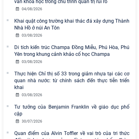
vấn khoa học trong chu trình quản trị rủi ro
04/08/2026
Khai quật công trường khai thác đá xây dựng Thành
Viện Hàn lâm Khoa học xã hội Việt
Nhà Hồ ở núi An Tôn
Nam có 02 tác phẩm đạt giải khuyến
03/08/2026
khích tại Cuộc thi chính luận bảo vệ
nền tảng tư tưởng của Đảng năm
Di tích kiến trúc Champa Đồng Miễu, Phú Hòa, Phú
2026
Yên trong khung cảnh khảo cổ học Champa
03/08/2026
Chi bộ Viện Sử học tổ chức Tọa đàm
chuyên đề: Đẩy mạnh học tập, thực
Thực hiện Chỉ thị số 33 trong giảm nhựa tại các cơ
hành tư tưởng, đạo đức, phương
quan nhà nước: từ chính sách đến thực tiễn triển
pháp, phong cách Hồ Chí Minh trong
khai
giai đoạn phát triển mới
03/08/2026
Hội thảo khoa học quốc tế “Không
Tư tưởng của Benjamin Franklin về giáo dục phổ
gian phát triển Việt Nam trong kỷ
cập
nguyên mới: Định hướng chiến lược
30/07/2026
và lựa chọn chính sách” sẽ diễn ra
Quan điểm của Alvin Toffler về vai trò của tri thức
vào thứ ba, ngày 28/7/2026