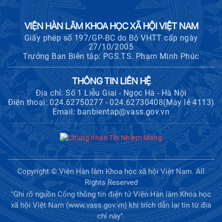
VIỆN HÀN LÂM KHOA HỌC XÃ HỘI VIỆT NAM
Giấy phép số 197/GP-BC do Bộ VHTT cấp ngày
27/10/2005
Trưởng Ban Biên tập: PGS.TS. Phạm Minh Phúc
THÔNG TIN LIÊN HỆ
Địa chỉ: Số 1 Liễu Giai - Ngọc Hà - Hà Nội
Điện thoại: 024.62750277 - 024.62730408(Máy lẻ 4113)
Email: banbientap@vass.gov.vn
Copyright © Viện Hàn lâm Khoa học xã hội Việt Nam. All
Rights Reserved
"Ghi rõ nguồn Cổng thông tin điện tử Viện Hàn lâm Khoa học
xã hội Việt Nam (www.vass.gov.vn) khi trích dẫn lại tin từ địa
chỉ này".