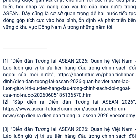
triển, hội nhập và nâng cao vai trò của mỗi nước trong
ASEAN. Đây cũng là cơ sở quan trọng để hai nước tiếp tục
đóng góp tích cực vào hòa bình, ổn định và phát triển bền
vững ở khu vực Đông Nam Á trong những năm tới.
[1] “Diễn đàn Tương lai ASEAN 2026: Quan hệ Việt Nam -
Lào luôn giữ vị trí ưu tiên hàng đầu trong chính sách đối
ngoại của mỗi nước”, https://baotintuc.vn/phan-tichnhan-
dinh/dien-dan-tuong-lai-asean-2026-quan-he-viet-nam-lao-
luon-giu-vi-tri-uu-tien-hang-dau-trong-chinh-sach-doi-ngoai-
cua-moi-nuoc-20260605185136570.htm
[2] “Sắp diễn ra Diễn đàn Tương lai ASEAN 2026”,
https://www.asean-futureforum.com/aseanfutureforum-
news/sap-dien-ra-dien-dan-tuong-lai-asean-2026-vneconomy
[3] “Diễn đàn Tương lai ASEAN 2026: Quan hệ Việt Nam -
Lào luôn giữ vị trí ưu tiên hàng đầu trong chính sách đối