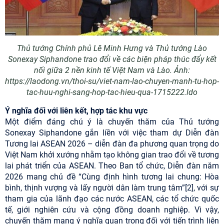
Thủ tướng Chính phủ Lê Minh Hưng và Thủ tướng Lào
Sonexay Siphandone trao đổi về các biện pháp thúc đẩy kết
nối giữa 2 nền kinh tế Việt Nam và Lào. Ảnh:
https://laodong.vn/thoi-su/viet-nam-lao-chuyen-manh-tu-hop-
tac-huu-nghi-sang-hop-tac-hieu-qua-1715222.ldo
Ý nghĩa đối với liên kết, hợp tác khu vực
Một điểm đáng chú ý là chuyến thăm của Thủ tướng
Sonexay Siphandone gắn liền với việc tham dự Diễn đàn
Tương lai ASEAN 2026 – diễn đàn đa phương quan trọng do
Việt Nam khởi xướng nhằm tạo không gian trao đổi về tương
lai phát triển của ASEAN. Theo Ban tổ chức, Diễn đàn năm
2026 mang chủ đề “Cùng định hình tương lai chung: Hòa
bình, thịnh vượng và lấy người dân làm trung tâm”[2], với sự
tham gia của lãnh đạo các nước ASEAN, các tổ chức quốc
tế, giới nghiên cứu và cộng đồng doanh nghiệp. Vì vậy,
chuyến thăm mang ý nghĩa quan trọng đối với tiến trình liên