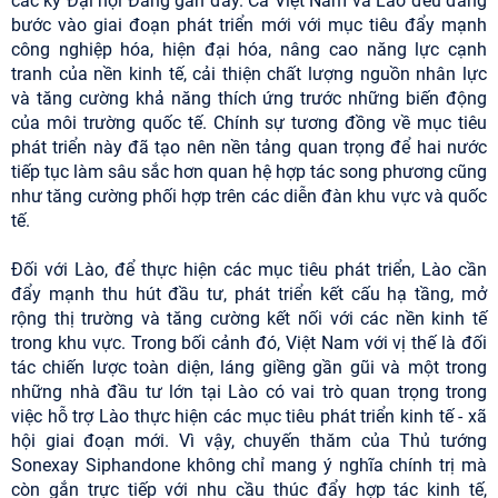
các kỳ Đại hội Đảng gần đây. Cả Việt Nam và Lào đều đang
bước vào giai đoạn phát triển mới với mục tiêu đẩy mạnh
công nghiệp hóa, hiện đại hóa, nâng cao năng lực cạnh
tranh của nền kinh tế, cải thiện chất lượng nguồn nhân lực
và tăng cường khả năng thích ứng trước những biến động
của môi trường quốc tế. Chính sự tương đồng về mục tiêu
phát triển này đã tạo nên nền tảng quan trọng để hai nước
tiếp tục làm sâu sắc hơn quan hệ hợp tác song phương cũng
như tăng cường phối hợp trên các diễn đàn khu vực và quốc
tế.
Đối với Lào, để thực hiện các mục tiêu phát triển, Lào cần
đẩy mạnh thu hút đầu tư, phát triển kết cấu hạ tầng, mở
rộng thị trường và tăng cường kết nối với các nền kinh tế
trong khu vực. Trong bối cảnh đó, Việt Nam với vị thế là đối
tác chiến lược toàn diện, láng giềng gần gũi và một trong
những nhà đầu tư lớn tại Lào có vai trò quan trọng trong
việc hỗ trợ Lào thực hiện các mục tiêu phát triển kinh tế - xã
hội giai đoạn mới. Vì vậy, chuyến thăm của Thủ tướng
Sonexay Siphandone không chỉ mang ý nghĩa chính trị mà
còn gắn trực tiếp với nhu cầu thúc đẩy hợp tác kinh tế,