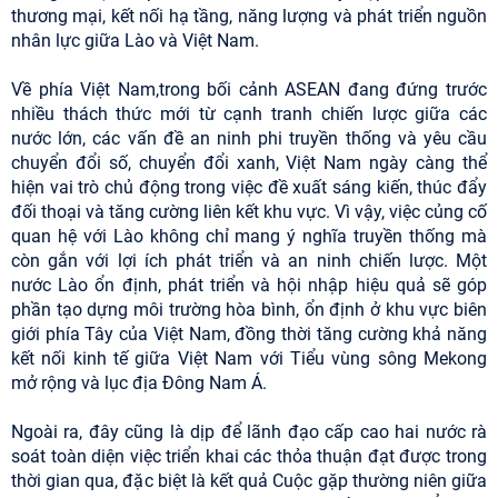
thương mại, kết nối hạ tầng, năng lượng và phát triển nguồn
nhân lực giữa Lào và Việt Nam.
Về phía Việt Nam,trong bối cảnh ASEAN đang đứng trước
nhiều thách thức mới từ cạnh tranh chiến lược giữa các
nước lớn, các vấn đề an ninh phi truyền thống và yêu cầu
chuyển đổi số, chuyển đổi xanh, Việt Nam ngày càng thể
hiện vai trò chủ động trong việc đề xuất sáng kiến, thúc đẩy
đối thoại và tăng cường liên kết khu vực. Vì vậy, việc củng cố
quan hệ với Lào không chỉ mang ý nghĩa truyền thống mà
còn gắn với lợi ích phát triển và an ninh chiến lược. Một
nước Lào ổn định, phát triển và hội nhập hiệu quả sẽ góp
phần tạo dựng môi trường hòa bình, ổn định ở khu vực biên
giới phía Tây của Việt Nam, đồng thời tăng cường khả năng
kết nối kinh tế giữa Việt Nam với Tiểu vùng sông Mekong
mở rộng và lục địa Đông Nam Á.
Ngoài ra, đây cũng là dịp để lãnh đạo cấp cao hai nước rà
soát toàn diện việc triển khai các thỏa thuận đạt được trong
thời gian qua, đặc biệt là kết quả Cuộc gặp thường niên giữa