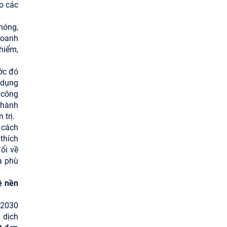
o các
hóng,
 doanh
hiểm,
ước đó
 dụng
 công
 hành
trị.
 cách
thích
ổi về
à phù
ệ nền
-2030
 dịch