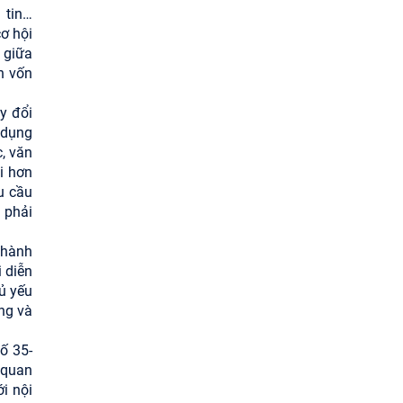
 tin…
ơ hội
 giữa
n vốn
y đổi
 dụng
, văn
i hơn
u cầu
 phải
 hành
 diễn
hủ yếu
ung và
ố 35-
 quan
ới nội