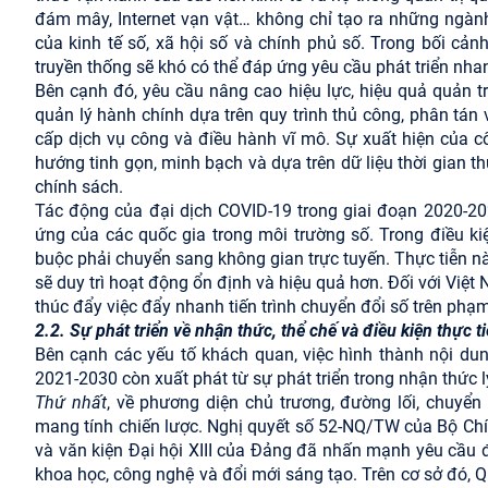
đám mây, Internet vạn vật… không chỉ tạo ra những ngàn
của kinh tế số, xã hội số và chính phủ số. Trong bối cả
truyền thống sẽ khó có thể đáp ứng yêu cầu phát triển nha
Bên cạnh đó, yêu cầu nâng cao hiệu lực, hiệu quả quản tr
quản lý hành chính dựa trên quy trình thủ công, phân tán v
cấp dịch vụ công và điều hành vĩ mô. Sự xuất hiện của cô
hướng tinh gọn, minh bạch và dựa trên dữ liệu thời gian 
chính sách.
Tác động của đại dịch COVID-19 trong giai đoạn 2020-202
ứng của các quốc gia trong môi trường số. Trong điều ki
buộc phải chuyển sang không gian trực tuyến. Thực tiễn n
sẽ duy trì hoạt động ổn định và hiệu quả hơn. Đối với Việt
thúc đẩy việc đẩy nhanh tiến trình chuyển đổi số trên phạm
2.2. Sự phát triển về nhận thức, thể chế và điều kiện thực t
Bên cạnh các yếu tố khách quan, việc hình thành nội dun
2021-2030 còn xuất phát từ sự phát triển trong nhận thức l
Thứ nhất
, về phương diện chủ trương, đường lối, chuyể
mang tính chiến lược. Nghị quyết số 52-NQ/TW của Bộ Chí
và văn kiện Đại hội XIII của Đảng đã nhấn mạnh yêu cầu đ
khoa học, công nghệ và đổi mới sáng tạo. Trên cơ sở đó,