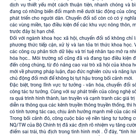
dịch vụ thiết yếu một cách thuận tiện, nhanh chóng và bì
đang có những biến đổi mạnh mẽ dưới tác động của công 
phát triển cho người dân. Chuyển đổi số còn có có ý nghĩa
các vùng miền, tạo điều kiện để các khu vực nông thôn, mi
trước đây bị hạn chế.
Đối với ngành khoa học xã hội, chuyển đổi số không chỉ 
phương thức tiếp cận, xử lý và lan tỏa tri thức khoa học.
các công cụ phân tích dữ liệu và trí tuệ nhân tạo mở ra n
hóa học… Môi trường số cũng đã và đang tạo điều kiện đ
đến công chúng, từ đó nâng cao vai trò xã hội của khoa h
mới về phương pháp luận, đạo đức nghiên cứu và năng lực 
chủ động đổi mới để không bị tụt hậu trong bối cảnh mới.
Đặc biệt, trong lĩnh vực tư tưởng - văn hóa, chuyển đổi
công tác tư tưởng. Cùng với sự phát triển của công nghệ s
ra quá trình hình thành, lan truyền và cạnh tranh các giá 
diễn ra thông qua các kênh truyền thông truyền thống, thì h
có tính tương tác cao, chịu ảnh hưởng mạnh mẽ của các nề
Trong bối cảnh đó, công cuộc bảo vệ nền tảng tư tưởng c
NQ/TW của Bộ Chính trị đã xác định rõ nhiệm vụ tăng cườ
điểm sai trái, thù địch trong tình hình mới . Ở đây, “tình 