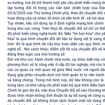
xu hướng, mà đã trở thành một yêu cầu phát triển mang tí
lập tương đối rõ trong các văn bản chiến lược của Đả
03/6/2020 của Thủ tướng Chính phủ, theo đó chuyển đổi số
hoạt động của cá nhân, tổ chức và nền kinh tế - xã hội dựa
Tuy nhiên, nếu chỉ dừng lại ở định nghĩa mang tính chính
trong khu vực công. Trên thực tế, chuyển đổi số chỉ có t
độ phát triển công nghệ trước đó. Nếu “tin học hóa” chủ y
hóa” là quá trình chuyển đổi dữ liệu từ dạng vật lý sang
hơn: đó là quá trình tái cấu trúc toàn diện các quy trình
nghệ số . Nói cách khác, điểm cốt lõi của chuyển đổi số
động theo logic của môi trường số.
Đối với khu vực hành chính nhà nước, sự khác biệt này có
phương thức xử lý công việc ở cấp độ tác nghiệp, mà còn t
các cơ quan và mối quan hệ giữa Nhà nước với người dân
đang góp phần chuyển dịch mô hình quản trị từ nền hành c
và bằng chứng. Trong mô hình này, dữ liệu không còn là
trung tâm, có khả năng chi phối toàn bộ quá trình điều hàn
Chính từ góc độ đó, việc đưa Chuyển đổi số vào Chương t
được nhìn nhận không đơn thuần là sự bổ sung về công cụ
dù chuyển đổi số không được tách thành một nội dung độ