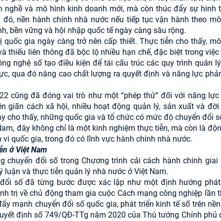
h nghề và mô hình kinh doanh mới, mà còn thúc đẩy sự hình 
nh đó, nền hành chính nhà nước nếu tiếp tục vận hành theo mô
nh, bền vững và hội nhập quốc tế ngày càng sâu rộng.
ị quốc gia ngày càng trở nên cấp thiết. Thực tiễn cho thấy, mô
à thiếu liên thông đã bộc lộ nhiều hạn chế, đặc biệt trong việ
ng nghệ số tạo điều kiện để tái cấu trúc các quy trình quản lý
thực, qua đó nâng cao chất lượng ra quyết định và năng lực phả
2 cũng đã đóng vai trò như một “phép thử” đối với năng lực 
ện giãn cách xã hội, nhiều hoạt động quản lý, sản xuất và đời
ày cho thấy, những quốc gia và tổ chức có mức độ chuyển đổi s
 Nam, đây không chỉ là một kinh nghiệm thực tiễn, mà còn là độ
 vi quốc gia, trong đó có lĩnh vực hành chính nhà nước.
iễn ở Việt Nam
g chuyển đổi số trong Chương trình cải cách hành chính giai
ý luận và thực tiễn quản lý nhà nước ở Việt Nam.
n đổi số đã từng bước được xác lập như một định hướng phát 
nh trị về chủ động tham gia cuộc Cách mạng công nghiệp lần t
ẩy mạnh chuyển đổi số quốc gia, phát triển kinh tế số trên nền
 Quyết định số 749/QĐ-TTg năm 2020 của Thủ tướng Chính phủ 