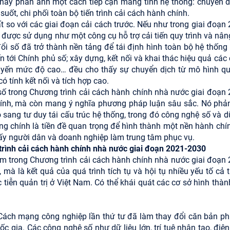
u này phản ánh một cách tiếp cận mang tính hệ thống: chuyển đ
uốt, chi phối toàn bộ tiến trình cải cách hành chính.
 so với các giai đoạn cải cách trước. Nếu như trong giai đoạn 
 được sử dụng như một công cụ hỗ trợ cải tiến quy trình và nân
đổi số đã trở thành nền tảng để tái định hình toàn bộ hệ thống
n tới Chính phủ số; xây dựng, kết nối và khai thác hiệu quả các
tuyến mức độ cao… đều cho thấy sự chuyển dịch từ mô hình qu
ó tính kết nối và tích hợp cao.
i số trong Chương trình cải cách hành chính nhà nước giai đoạn
hính, mà còn mang ý nghĩa phương pháp luận sâu sắc. Nó phả
 sang tư duy tái cấu trúc hệ thống, trong đó công nghệ số và d
ng chính là tiền đề quan trọng để hình thành một nền hành chín
lấy người dân và doanh nghiệp làm trung tâm phục vụ.
trình cải cách hành chính nhà nước giai đoạn 2021-2030
âm trong Chương trình cải cách hành chính nhà nước giai đoạn 
mà là kết quả của quá trình tích tụ và hội tụ nhiều yếu tố cả t
 tiễn quản trị ở Việt Nam. Có thể khái quát các cơ sở hình thàn
 Cách mạng công nghiệp lần thứ tư đã làm thay đổi căn bản p
c gia. Các công nghệ số như dữ liệu lớn, trí tuệ nhân tạo, điệ