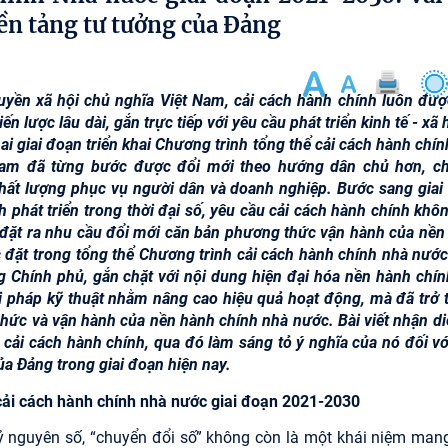
nền tảng tư tưởng của Đảng
uyền xã hội chủ nghĩa Việt Nam, cải cách hành chính luôn đượ
 lược lâu dài, gắn trực tiếp với yêu cầu phát triển kinh tế - xã 
ai giai đoạn triển khai Chương trình tổng thể cải cách hành chí
Nam đã từng bước được đổi mới theo hướng dân chủ hơn, c
hất lượng phục vụ người dân và doanh nghiệp. Bước sang giai
phát triển trong thời đại số, yêu cầu cải cách hành chính khôn
à đặt ra nhu cầu đổi mới căn bản phương thức vận hành của nền
c đặt trong tổng thể Chương trình cải cách hành chính nhà nước
Chính phủ, gắn chặt với nội dung hiện đại hóa nền hành chín
 pháp kỹ thuật nhằm nâng cao hiệu quả hoạt động, mà đã trở 
chức và vận hành của nền hành chính nhà nước. Bài viết nhận di
g cải cách hành chính, qua đó làm sáng tỏ ý nghĩa của nó đối vớ
ủa Đảng trong giai đoạn hiện nay.
h cải cách hành chính nhà nước giai đoạn 2021-2030
 nguyên số, “chuyển đổi số” không còn là một khái niệm mang