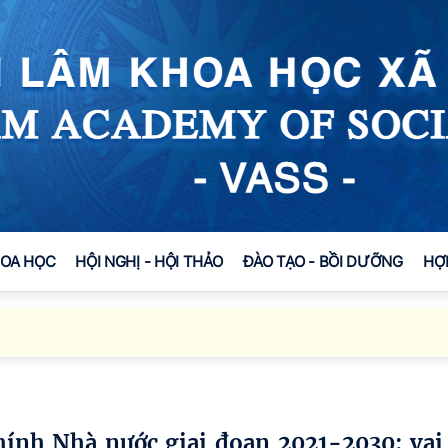
HOA HỌC
HỘI NGHỊ - HỘI THẢO
ĐÀO TẠO - BỒI DƯỠNG
HỢ