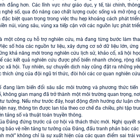
nh đẳng hơn. Các lĩnh vực như giáo dục, y tế, tài chính, thông
nghệ số, qua đó nâng cao chất lượng cuộc sống và mở rộng c
 đặc biệt quan trọng trong việc thu hẹp khoảng cách phát triển
ền núi, vùng sâu, vùng xa tiếp cận với các nguồn lực phát triể
là một công cụ hỗ trợ nghiên cứu, mà đang từng bước làm tha
 Việc số hóa các nguồn tư liệu, xây dựng cơ sở dữ liệu lớn, ứng
hững khả năng mới trong nghiên cứu lịch sử, khảo cổ, xã hội học
ể các kết quả nghiên cứu được phổ biến nhanh chóng, rộng rã
ọc xã hội. Tuy nhiên, sự chuyển dịch này cũng đặt ra những yê
thích ứng của đội ngũ trí thức, đòi hỏi các cơ quan nghiên cứu
 số đang làm biến đổi sâu sắc môi trường và phương thức tiến
ố, không gian mạng đã trở thành một môi trường quan trọng, nơi
trị tư tưởng. Nếu như trước đây, hoạt động định hướng dư luận c
iện nay, thông tin được lan tỏa theo cơ chế đa chiều, phi tập tr
n tảng số và thuật toán truyền thông.
ủa Đảng đứng trước cả cơ hội và thách thức mới. Nghị quyết s
ng bảo vệ nền tảng tư tưởng của Đảng, đấu tranh phản bác các
hình mới” không chỉ là sự xuất hiện của các quan điểm sai trái v