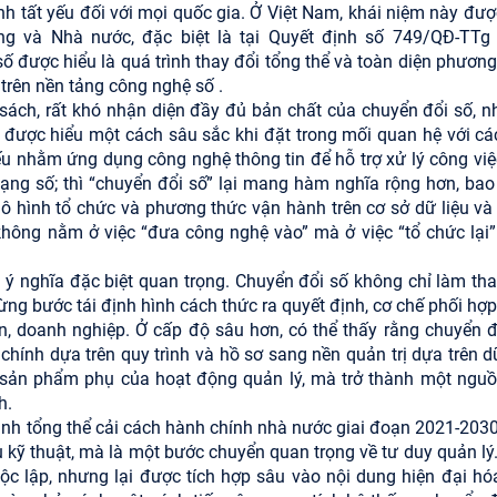
nh tất yếu đối với mọi quốc gia. Ở Việt Nam, khái niệm này đượ
ng và Nhà nước, đặc biệt là tại Quyết định số 749/QĐ-TTg
 được hiểu là quá trình thay đổi tổng thể và toàn diện phương
 trên nền tảng công nghệ số .
 sách, rất khó nhận diện đầy đủ bản chất của chuyển đổi số, nh
hể được hiểu một cách sâu sắc khi đặt trong mối quan hệ với cá
ếu nhằm ứng dụng công nghệ thông tin để hỗ trợ xử lý công việc
 dạng số; thì “chuyển đổi số” lại mang hàm nghĩa rộng hơn, bao
, mô hình tổ chức và phương thức vận hành trên cơ sở dữ liệu và
 không nằm ở việc “đưa công nghệ vào” mà ở việc “tổ chức lại”
 ý nghĩa đặc biệt quan trọng. Chuyển đổi số không chỉ làm tha
ừng bước tái định hình cách thức ra quyết định, cơ chế phối hợp
, doanh nghiệp. Ở cấp độ sâu hơn, có thể thấy rằng chuyển đ
hính dựa trên quy trình và hồ sơ sang nền quản trị dựa trên dữ
 sản phẩm phụ của hoạt động quản lý, mà trở thành một nguồ
h.
rình tổng thể cải cách hành chính nhà nước giai đoạn 2021-203
 kỹ thuật, mà là một bước chuyển quan trọng về tư duy quản lý
c lập, nhưng lại được tích hợp sâu vào nội dung hiện đại hó