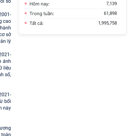
ổi số
Hôm nay:
7,139
Thành Nhà Hồ ở núi An
Tôn
Trong tuần:
61,898
2001-
g cao
Tất cả:
1,995,758
Thông báo bổ sung về
 hành
việc tuyển sinh đào tạo
 cơ sở
trình độ tiến sĩ đợt 1 năm
ản lý
2026
 2021-
n ánh
ữ liệu
h số,
2021-
ừ bối
h này
hương
n toán