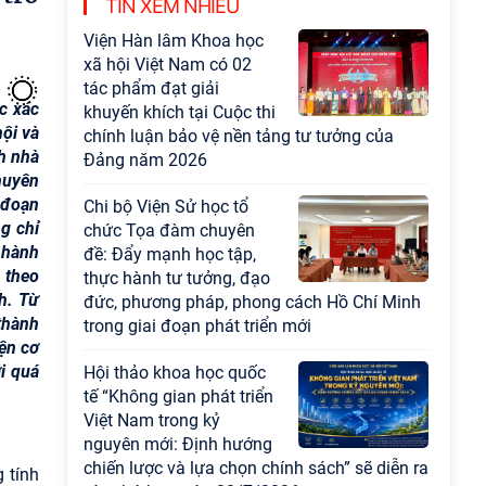
TIN XEM NHIỀU
Hội thảo khoa học quốc
tế “Không gian phát triển
Việt Nam trong kỷ
c xác
nguyên mới: Định hướng
hội và
chiến lược và lựa chọn chính sách” sẽ diễn ra
nh nhà
vào thứ ba, ngày 28/7/2026
huyên
 đoạn
Tọa đàm Giao lưu
g chỉ
chuyên đề về những kinh
 hành
nghiệm quan trọng của
 theo
Đảng Cộng sản Trung
h. Từ
Quốc và Đảng Cộng sản Việt Nam trong lãnh
thành
đạo sự nghiệp xây dựng chủ nghĩa xã hội
ện cơ
i quá
Hội nghị Lãnh đạo Viện
Hàn lâm Khoa học xã hội
Việt Nam làm việc với
Ban Chủ nhiệm các
Chương trình khoa học và công nghệ trọng
 tính