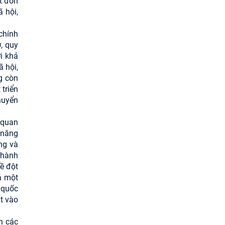
t đơn
ã hội,
chính
, quy
ới khả
ã hội,
g còn
 triển
huyển
 quan
 năng
ng và
thành
ề đột
à một
 quốc
t vào
n các