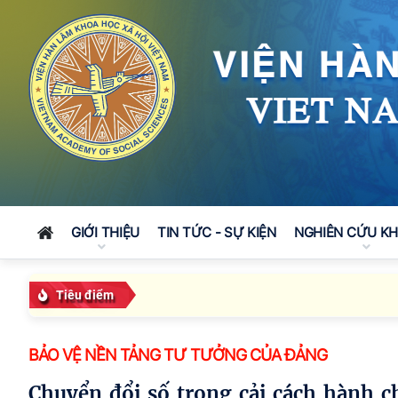
GIỚI THIỆU
TIN TỨC - SỰ KIỆN
NGHIÊN CỨU K
Tiêu điểm
BẢO VỆ NỀN TẢNG TƯ TƯỞNG CỦA ĐẢNG
Chuyển đổi số trong cải cách hành chính Nhà nước giai đoạn 2021-2030: vai trò