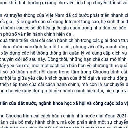
huôn khổ định hướng rõ ràng cho việc tích hợp chuyển đổi số và
tin và truyền thông của Việt Nam đã có bước phát triển nhanh c
ốc gia. Tỷ lệ người dân sử dụng Internet tăng cao, hệ sinh thái
h thành các cơ sở dữ liệu quốc gia quan trọng như dân cư, bảo 
h phủ số và nền hành chính hiện đại.
quá trình triển khai cải cách hành chính trong các giai đoạn tr
ố chưa được xác định là một trụ cột, nhưng việc đẩy mạnh ứng
c, xây dựng các hệ thống thông tin quản lý và cung cấp dịch vụ
h chuyển đổi số sau này. Đồng thời, những hạn chế của mô hình
 đẩy yêu cầu đổi mới một cách căn bản hơn về phương thức quản 
ổi số trở thành một nội dung trọng tâm trong Chương trình cải
ự hội tụ giữa yêu cầu khách quan của thời đại và sự chủ động 
riển tiếp theo của cải cách hành chính, mà còn là sự chuyển đ
tảng cho việc xây dựng một nền hành chính hiện đại, hiệu quả v
 triển của đất nước, ngành khoa học xã hội và công cuộc bảo v
rong Chương trình cải cách hành chính nhà nước giai đoạn 2021
hành của bộ máy hành chính, mà còn phản ánh một sự chuyển