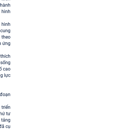
thành
 hình
 hình
c cung
 theo
n ứng
thích
 sống
ố cao
ng lực
 đoạn
triển
hứ tư
 tảng
đã cụ