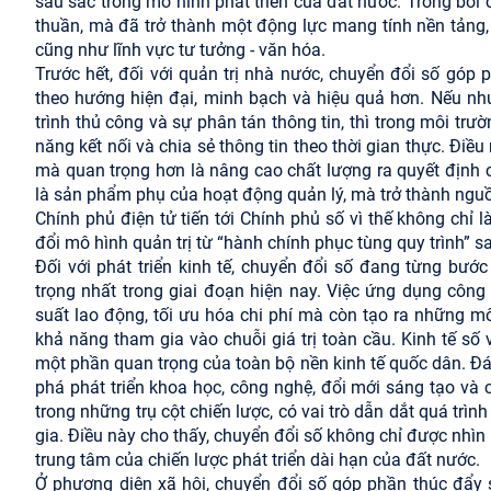
sâu sắc trong mô hình phát triển của đất nước. Trong bối
thuần, mà đã trở thành một động lực mang tính nền tảng, tá
cũng như lĩnh vực tư tưởng - văn hóa.
Trước hết, đối với quản trị nhà nước, chuyển đổi số góp
theo hướng hiện đại, minh bạch và hiệu quả hơn. Nếu như
trình thủ công và sự phân tán thông tin, thì trong môi trư
năng kết nối và chia sẻ thông tin theo thời gian thực. Điều 
mà quan trọng hơn là nâng cao chất lượng ra quyết định 
là sản phẩm phụ của hoạt động quản lý, mà trở thành nguồn 
Chính phủ điện tử tiến tới Chính phủ số vì thế không chỉ 
đổi mô hình quản trị từ “hành chính phục tùng quy trình” s
Đối với phát triển kinh tế, chuyển đổi số đang từng bướ
trọng nhất trong giai đoạn hiện nay. Việc ứng dụng công
suất lao động, tối ưu hóa chi phí mà còn tạo ra những m
khả năng tham gia vào chuỗi giá trị toàn cầu. Kinh tế số
một phần quan trọng của toàn bộ nền kinh tế quốc dân. Đ
phá phát triển khoa học, công nghệ, đổi mới sáng tạo và 
trong những trụ cột chiến lược, có vai trò dẫn dắt quá tr
gia. Điều này cho thấy, chuyển đổi số không chỉ được nhì
trung tâm của chiến lược phát triển dài hạn của đất nước.
Ở phương diện xã hội, chuyển đổi số góp phần thúc đẩy s