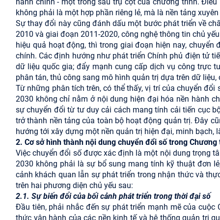
hành chính - một trong sáu trụ cột của chương trình. Điề
không phải là một hợp phần riêng lẻ, mà là nền tảng xuyên s
Sự thay đổi này cũng đánh dấu một bước phát triển về chất
2010 và giai đoạn 2011-2020, công nghệ thông tin chủ yếu
hiệu quả hoạt động, thì trong giai đoạn hiện nay, chuyển 
chính. Các định hướng như phát triển Chính phủ điện tử tiế
dữ liệu quốc gia; đẩy mạnh cung cấp dịch vụ công trực 
phân tán, thủ công sang mô hình quản trị dựa trên dữ liệu, c
Từ những phân tích trên, có thể thấy, vị trí của chuyển đổ
2030 không chỉ nằm ở nội dung hiện đại hóa nền hành c
sự chuyển đổi từ tư duy cải cách mang tính cải tiến cục bộ
trở thành nền tảng của toàn bộ hoạt động quản trị. Đây cũ
hướng tới xây dựng một nền quản trị hiện đại, minh bạch, 
2. Cơ sở hình thành nội dung chuyển đổi số trong Chương 
Việc chuyển đổi số được xác định là một nội dung trọng t
2030 không phải là sự bổ sung mang tính kỹ thuật đơn lẻ, 
cảnh khách quan lẫn sự phát triển trong nhận thức và thực
trên hai phương diện chủ yếu sau:
2.1. Sự biến đổi của bối cảnh phát triển trong thời đại số
Đầu tiên, phải nhắc đến sự phát triển mạnh mẽ của cuộc
thức vận hành của các nền kinh tế và hệ thống quản trị quố