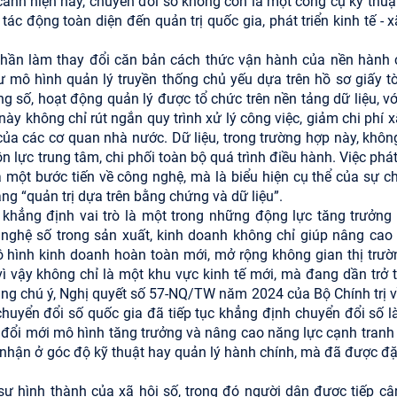
 cảnh hiện nay, chuyển đổi số không còn là một công cụ kỹ thuậ
c động toàn diện đến quản trị quốc gia, phát triển kinh tế - x
 phần làm thay đổi căn bản cách thức vận hành của nền hành 
 mô hình quản lý truyền thống chủ yếu dựa trên hồ sơ giấy tờ
ờng số, hoạt động quản lý được tổ chức trên nền tảng dữ liệu, v
này không chỉ rút ngắn quy trình xử lý công việc, giảm chi phí x
của các cơ quan nhà nước. Dữ liệu, trong trường hợp này, khôn
lực trung tâm, chi phối toàn bộ quá trình điều hành. Việc phát
là một bước tiến về công nghệ, mà là biểu hiện cụ thể của sự c
ang “quản trị dựa trên bằng chứng và dữ liệu”.
c khẳng định vai trò là một trong những động lực tăng trưởng
 nghệ số trong sản xuất, kinh doanh không chỉ giúp nâng cao
ô hình kinh doanh hoàn toàn mới, mở rộng không gian thị trườ
 vì vậy không chỉ là một khu vực kinh tế mới, mà đang dần trở 
áng chú ý, Nghị quyết số 57-NQ/TW năm 2024 của Bộ Chính trị v
chuyển đổi số quốc gia đã tiếp tục khẳng định chuyển đổi số l
ình đổi mới mô hình tăng trưởng và nâng cao năng lực cạnh tranh
n nhận ở góc độ kỹ thuật hay quản lý hành chính, mà đã được đặ
ự hình thành của xã hội số, trong đó người dân được tiếp cậ