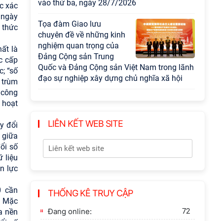
điểm cấp Bộ
c xác
 ngày
Hội thảo khoa học "Kinh
 thức
tế Việt Nam 6 tháng đầu
năm 2026: Thách thức,
ất là
động lực và triển vọng
c cấp
phát triển"
; “số
 trùm
Hội nghị Ban Chỉ đạo về
 công
dữ liệu Viện Hàn lâm
 hoạt
Khoa học xã hội Việt
Nam
LIÊN KẾT WEB SITE
y đổi
 giữa
Hội thảo quốc tế "Không
ổi số
gian phát triển Việt Nam
 liệu
trong kỷ nguyên mới:
n lực
Định hướng chiến lược
và lựa chọn chính sách”
0 cần
THỐNG KÊ TRUY CẬP
. Mặc
Khai quật công trường
Đang online:
72
a nền
khai thác đá xây dựng