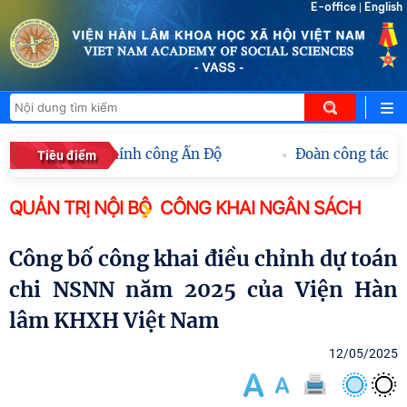
E-office
English
|
n Quản lý Hành chính công Ấn Độ
Đoàn công tác Họ
Tiêu điểm
QUẢN TRỊ NỘI BỘ
CÔNG KHAI NGÂN SÁCH
Công bố công khai điều chỉnh dự toán
chi NSNN năm 2025 của Viện Hàn
lâm KHXH Việt Nam
12/05/2025