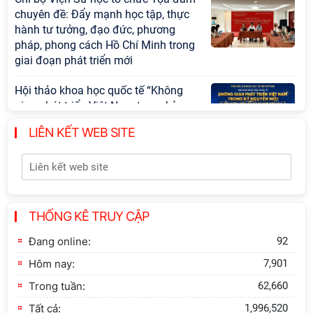
chuyên đề: Đẩy mạnh học tập, thực
hành tư tưởng, đạo đức, phương
pháp, phong cách Hồ Chí Minh trong
giai đoạn phát triển mới
Hội thảo khoa học quốc tế “Không
gian phát triển Việt Nam trong kỷ
nguyên mới: Định hướng chiến lược
LIÊN KẾT WEB SITE
và lựa chọn chính sách” sẽ diễn ra
vào thứ ba, ngày 28/7/2026
Tọa đàm Giao lưu chuyên đề về
những kinh nghiệm quan trọng của
Đảng Cộng sản Trung Quốc và Đảng
THỐNG KÊ TRUY CẬP
Cộng sản Việt Nam trong lãnh đạo
Đang online:
92
sự nghiệp xây dựng chủ nghĩa xã hội
Hôm nay:
7,901
Hội nghị Lãnh đạo Viện Hàn lâm
Trong tuần:
62,660
Khoa học xã hội Việt Nam làm việc
với Ban Chủ nhiệm các Chương trình
Tất cả:
1,996,520