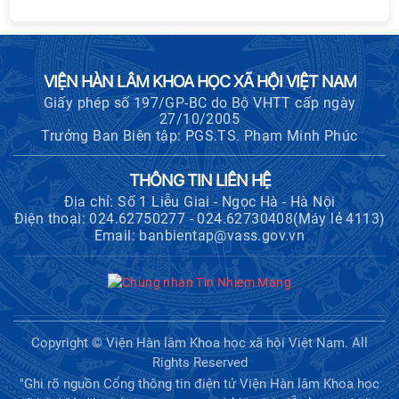
khoa học và công nghệ trọng điểm
cấp Bộ
Hội thảo khoa học "Kinh tế Việt Nam
VIỆN HÀN LÂM KHOA HỌC XÃ HỘI VIỆT NAM
6 tháng đầu năm 2026: Thách thức,
Giấy phép số 197/GP-BC do Bộ VHTT cấp ngày
động lực và triển vọng phát triển"
27/10/2005
Trưởng Ban Biên tập: PGS.TS. Phạm Minh Phúc
Hội nghị Ban Chỉ đạo về dữ liệu Viện
Hàn lâm Khoa học xã hội Việt Nam
THÔNG TIN LIÊN HỆ
Địa chỉ: Số 1 Liễu Giai - Ngọc Hà - Hà Nội
Điện thoại: 024.62750277 - 024.62730408(Máy lẻ 4113)
Email: banbientap@vass.gov.vn
Hội thảo quốc tế "Không gian phát
triển Việt Nam trong kỷ nguyên mới:
Định hướng chiến lược và lựa chọn
chính sách”
Khai quật công trường khai thác đá
Copyright © Viện Hàn lâm Khoa học xã hội Việt Nam. All
xây dựng Thành Nhà Hồ ở núi An
Rights Reserved
Tôn
"Ghi rõ nguồn Cổng thông tin điện tử Viện Hàn lâm Khoa học