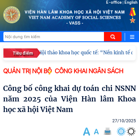
E-office
English
|
Ấn Độ
Hội thảo khoa học quốc tế: “Nền kinh tế độc
Tiêu điểm
QUẢN TRỊ NỘI BỘ
CÔNG KHAI NGÂN SÁCH
Công bố công khai dự toán chi NSNN
năm 2025 của Viện Hàn lâm Khoa
học xã hội Việt Nam
27/10/2025