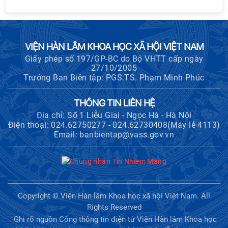
sự nghiệp xây dựng chủ nghĩa xã hội
Hội nghị Lãnh đạo Viện Hàn lâm
Khoa học xã hội Việt Nam làm việc
VIỆN HÀN LÂM KHOA HỌC XÃ HỘI VIỆT NAM
với Ban Chủ nhiệm các Chương trình
Giấy phép số 197/GP-BC do Bộ VHTT cấp ngày
khoa học và công nghệ trọng điểm
27/10/2005
cấp Bộ
Trưởng Ban Biên tập: PGS.TS. Phạm Minh Phúc
Hội thảo khoa học "Kinh tế Việt Nam
THÔNG TIN LIÊN HỆ
6 tháng đầu năm 2026: Thách thức,
Địa chỉ: Số 1 Liễu Giai - Ngọc Hà - Hà Nội
động lực và triển vọng phát triển"
Điện thoại: 024.62750277 - 024.62730408(Máy lẻ 4113)
Email: banbientap@vass.gov.vn
Hội nghị Ban Chỉ đạo về dữ liệu Viện
Hàn lâm Khoa học xã hội Việt Nam
Hội thảo quốc tế "Không gian phát
Copyright © Viện Hàn lâm Khoa học xã hội Việt Nam. All
triển Việt Nam trong kỷ nguyên mới:
Rights Reserved
Định hướng chiến lược và lựa chọn
"Ghi rõ nguồn Cổng thông tin điện tử Viện Hàn lâm Khoa học