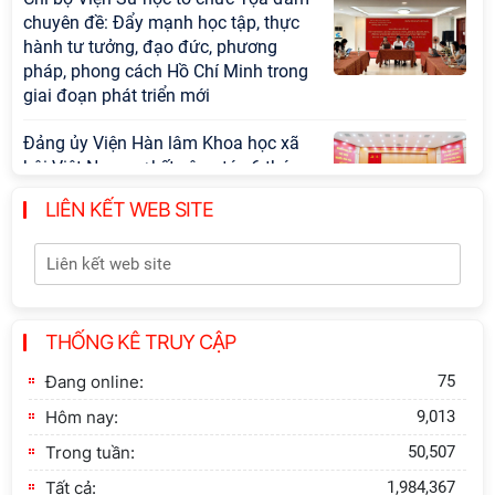
chuyên đề: Đẩy mạnh học tập, thực
hành tư tưởng, đạo đức, phương
pháp, phong cách Hồ Chí Minh trong
giai đoạn phát triển mới
Đảng ủy Viện Hàn lâm Khoa học xã
hội Việt Nam sơ kết công tác 6 tháng
đầu năm và triển khai nhiệm vụ
LIÊN KẾT WEB SITE
trọng tâm 6 tháng cuối năm 2026
Hội thảo khoa học quốc tế “Không
gian phát triển Việt Nam trong kỷ
nguyên mới: Định hướng chiến lược
và lựa chọn chính sách” sẽ diễn ra
THỐNG KÊ TRUY CẬP
vào thứ ba, ngày 28/7/2026
Đang online:
75
Tọa đàm Giao lưu chuyên đề về
Hôm nay:
9,013
những kinh nghiệm quan trọng của
Trong tuần:
50,507
Đảng Cộng sản Trung Quốc và Đảng
Cộng sản Việt Nam trong lãnh đạo
Tất cả:
1,984,367