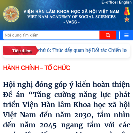
E-office
English
|
A – VASS lần thứ 6: Thúc đẩy quan hệ Đối tác Chiến lược To
Tiêu điểm
HÀNH CHÍNH – TỔ CHỨC
Hội nghị đóng góp ý kiến hoàn thiện
Đề án “Tăng cường năng lực phát
triển Viện Hàn lâm Khoa học xã hội
Việt Nam đến năm 2030, tầm nhìn
đến năm 2045 ngang tầm với các