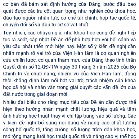
cơ bản đã bám sát định hướng của Đảng, bước đầu bao
quát được các trụ cột quan trọng như nghiên cứu khoa học,
đào tạo nguồn nhân lực, cơ chế tài chính, hợp tác quốc tế,
chuyển đổi số và đầu tư cơ sở vật chất.
Tuy nhiên, các chuyên gia, nhà khoa học cũng đề nghị tiếp
tục rà soát, cập nhật Đề án để phù hợp hơn với bối cảnh và
yêu cầu phát triển mới hiện nay. Một số ý kiến đề nghị cần
nhấn mạnh rõ vai trò của Viện Hàn lâm là cơ quan nghiên
cứu chiến lược, cơ quan tham mưu của Đảng theo tinh thần
Quyết định số 12-QĐ/TW ngày 30 tháng 3 năm 2026 của Bộ
Chính trị về chức năng, nhiệm vụ của Viện Hàn lâm; đồng
thời khẳng định làm nổi bật vai trò, trách nhiệm của khoa
học xã hội và nhân văn trong giải quyết các vấn đề lớn của
đất nước trong giai đoạn mới.
Nhiều đại biểu cho rằng mục tiêu của Đề án cần được thể
hiện theo hướng nhấn mạnh chất lượng, hiệu quả và tầm
ảnh hưởng học thuật thay vì chỉ tập trung vào số lượng. Các
ý kiến đề nghị bổ sung nội dung về nâng cao chất lượng
công bố quốc tế, tăng cường số lượng trích dẫn khoa học,
mở rộng mạng lưới học thuật quốc tế và nâng cao vị thế học