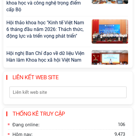
khoa học và công nghệ trọng điểm
cấp Bộ
Hội thảo khoa học "Kinh tế Việt Nam
6 tháng đầu năm 2026: Thách thức,
động lực và triển vọng phát triển"
Hội nghị Ban Chỉ đạo về dữ liệu Viện
Hàn lâm Khoa học xã hội Việt Nam
LIÊN KẾT WEB SITE
Hội thảo quốc tế "Không gian phát
triển Việt Nam trong kỷ nguyên mới:
Định hướng chiến lược và lựa chọn
chính sách”
THỐNG KÊ TRUY CẬP
Khai quật công trường khai thác đá
xây dựng Thành Nhà Hồ ở núi An
Đang online:
106
Tôn
Hôm nay:
9,473