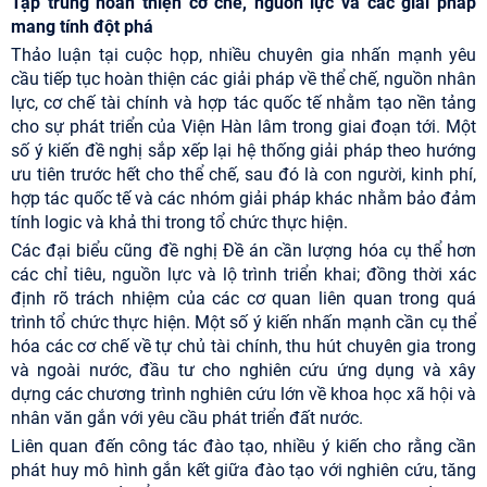
Tập trung hoàn thiện cơ chế, nguồn lực và các giải pháp
mang tính đột phá
Thảo luận tại cuộc họp, nhiều chuyên gia nhấn mạnh yêu
cầu tiếp tục hoàn thiện các giải pháp về thể chế, nguồn nhân
lực, cơ chế tài chính và hợp tác quốc tế nhằm tạo nền tảng
cho sự phát triển của Viện Hàn lâm trong giai đoạn tới. Một
số ý kiến đề nghị sắp xếp lại hệ thống giải pháp theo hướng
ưu tiên trước hết cho thể chế, sau đó là con người, kinh phí,
hợp tác quốc tế và các nhóm giải pháp khác nhằm bảo đảm
tính logic và khả thi trong tổ chức thực hiện.
Các đại biểu cũng đề nghị Đề án cần lượng hóa cụ thể hơn
các chỉ tiêu, nguồn lực và lộ trình triển khai; đồng thời xác
định rõ trách nhiệm của các cơ quan liên quan trong quá
trình tổ chức thực hiện. Một số ý kiến nhấn mạnh cần cụ thể
hóa các cơ chế về tự chủ tài chính, thu hút chuyên gia trong
và ngoài nước, đầu tư cho nghiên cứu ứng dụng và xây
dựng các chương trình nghiên cứu lớn về khoa học xã hội và
nhân văn gắn với yêu cầu phát triển đất nước.
Liên quan đến công tác đào tạo, nhiều ý kiến cho rằng cần
phát huy mô hình gắn kết giữa đào tạo với nghiên cứu, tăng