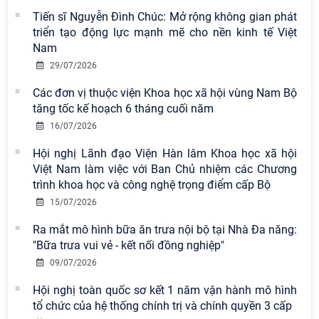
Tiến sĩ Nguyễn Đình Chúc: Mở rộng không gian phát
triển tạo động lực mạnh mẽ cho nền kinh tế Việt
Nam
29/07/2026
Các đơn vị thuộc viện Khoa học xã hội vùng Nam Bộ
tăng tốc kế hoạch 6 tháng cuối năm
16/07/2026
Viện Hàn lâm Khoa học xã hội Việt
Hội nghị Lãnh đạo Viện Hàn lâm Khoa học xã hội
Nam có 02 tác phẩm đạt giải khuyến
Việt Nam làm việc với Ban Chủ nhiệm các Chương
khích tại Cuộc thi chính luận bảo vệ
trình khoa học và công nghệ trọng điểm cấp Bộ
nền tảng tư tưởng của Đảng năm
15/07/2026
2026
Ra mắt mô hình bữa ăn trưa nội bộ tại Nhà Đa năng:
Chi bộ Viện Sử học tổ chức Tọa đàm
"Bữa trưa vui vẻ - kết nối đồng nghiệp"
chuyên đề: Đẩy mạnh học tập, thực
09/07/2026
hành tư tưởng, đạo đức, phương
pháp, phong cách Hồ Chí Minh trong
Hội nghị toàn quốc sơ kết 1 năm vận hành mô hình
giai đoạn phát triển mới
tổ chức của hệ thống chính trị và chính quyền 3 cấp