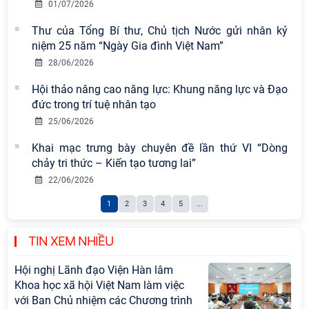
01/07/2026
Đảng ủy Viện Hàn lâm Khoa học xã
hội Việt Nam sơ kết công tác 6 tháng
Thư của Tổng Bí thư, Chủ tịch Nước gửi nhân kỷ
đầu năm và triển khai nhiệm vụ
niệm 25 năm “Ngày Gia đình Việt Nam”
trọng tâm 6 tháng cuối năm 2026
28/06/2026
Hội thảo khoa học quốc tế “Không
Hội thảo nâng cao năng lực: Khung năng lực và Đạo
gian phát triển Việt Nam trong kỷ
đức trong trí tuệ nhân tạo
nguyên mới: Định hướng chiến lược
25/06/2026
và lựa chọn chính sách” sẽ diễn ra
Khai mạc trưng bày chuyên đề lần thứ VI “Dòng
vào thứ ba, ngày 28/7/2026
chảy tri thức – Kiến tạo tương lai”
Tọa đàm Giao lưu chuyên đề về
22/06/2026
những kinh nghiệm quan trọng của
1
2
3
4
5
...
Đảng Cộng sản Trung Quốc và Đảng
Cộng sản Việt Nam trong lãnh đạo
sự nghiệp xây dựng chủ nghĩa xã hội
TIN XEM NHIỀU
Hội nghị Lãnh đạo Viện Hàn lâm
Khoa học xã hội Việt Nam làm việc
với Ban Chủ nhiệm các Chương trình