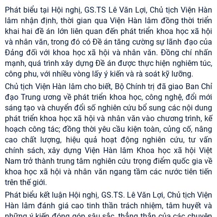
Phát biểu tại Hội nghị, GS.TS Lê Văn Lợi, Chủ tịch Viện Hàn
lâm nhận định, thời gian qua Viện Hàn lâm đồng thời triển
khai hai đề án lớn liên quan đến phát triển khoa học xã hội
và nhân văn, trong đó có Đề án tăng cường sự lãnh đạo của
Đảng đối với khoa học xã hội và nhân văn. Đồng chí nhấn
mạnh, quá trình xây dựng Đề án được thực hiện nghiêm túc,
công phu, với nhiều vòng lấy ý kiến và rà soát kỹ lưỡng.
Chủ tịch Viện Hàn lâm cho biết, Bộ Chính trị đã giao Ban Chỉ
đạo Trung ương về phát triển khoa học, công nghệ, đổi mới
sáng tạo và chuyển đổi số nghiên cứu bổ sung các nội dung
phát triển khoa học xã hội và nhân văn vào chương trình, kế
hoạch công tác; đồng thời yêu cầu kiện toàn, củng cố, nâng
cao chất lượng, hiệu quả hoạt động nghiên cứu, tư vấn
chính sách, xây dựng Viện Hàn lâm Khoa học xã hội Việt
Nam trở thành trung tâm nghiên cứu trọng điểm quốc gia về
khoa học xã hội và nhân văn ngang tầm các nước tiên tiến
trên thế giới.
Phát biểu kết luận Hội nghị, GS.TS. Lê Văn Lợi, Chủ tịch Viện
Hàn lâm đánh giá cao tinh thần trách nhiệm, tâm huyết và
những ý kiến đóng góp sâu sắc, thẳng thắn của các chuyên