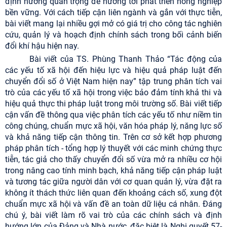
định hướng quan trọng để hướng tới phát triển nông nghiệp
bền vững. Với cách tiếp cận liên ngành và gắn với thực tiễn,
bài viết mang lại nhiều gợi mở có giá trị cho công tác nghiên
cứu, quản lý và hoạch định chính sách trong bối cảnh biến
đổi khí hậu hiện nay.
Bài viết của TS. Phùng Thanh Thảo “Tác động của
các yếu tố xã hội đến hiệu lực và hiệu quả pháp luật đến
chuyển đổi số ở Việt Nam hiện nay” tập trung phân tích vai
trò của các yếu tố xã hội trong việc bảo đảm tính khả thi và
hiệu quả thực thi pháp luật trong môi trường số. Bài viết tiếp
cận vấn đề thông qua việc phân tích các yếu tố như niềm tin
công chúng, chuẩn mực xã hội, văn hóa pháp lý, năng lực số
và khả năng tiếp cận thông tin. Trên cơ sở kết hợp phương
pháp phân tích - tổng hợp lý thuyết với các minh chứng thực
tiễn, tác giả cho thấy chuyển đổi số vừa mở ra nhiều cơ hội
trong nâng cao tính minh bạch, khả năng tiếp cận pháp luật
và tương tác giữa người dân với cơ quan quản lý, vừa đặt ra
không ít thách thức liên quan đến khoảng cách số, xung đột
chuẩn mực xã hội và vấn đề an toàn dữ liệu cá nhân. Đáng
chú ý, bài viết làm rõ vai trò của các chính sách và định
hướng lớn của Đảng và Nhà nước, đặc biệt là Nghị quyết 57-