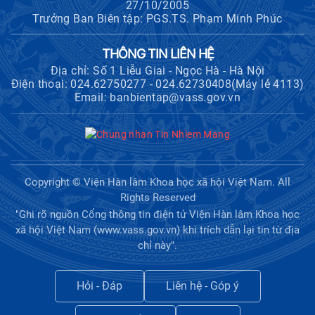
27/10/2005
Trưởng Ban Biên tập: PGS.TS. Phạm Minh Phúc
THÔNG TIN LIÊN HỆ
Địa chỉ: Số 1 Liễu Giai - Ngọc Hà - Hà Nội
Điện thoại: 024.62750277 - 024.62730408(Máy lẻ 4113)
Email: banbientap@vass.gov.vn
Copyright © Viện Hàn lâm Khoa học xã hội Việt Nam. All
Rights Reserved
"Ghi rõ nguồn Cổng thông tin điện tử Viện Hàn lâm Khoa học
xã hội Việt Nam (www.vass.gov.vn) khi trích dẫn lại tin từ địa
chỉ này".
Hỏi - Đáp
Liên hệ - Góp ý