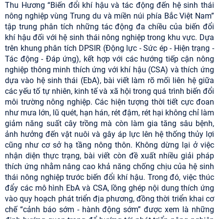
Thu Hương “Biến đổi khí hậu và tác động đến hệ sinh thái
nông nghiệp vùng Trung du và miền núi phía Bắc Việt Nam”
tập trung phân tích những tác động đa chiều của biến đổi
khí hậu đối với hệ sinh thái nông nghiệp trong khu vực. Dựa
trên khung phân tích DPSIR (Động lực - Sức ép - Hiện trạng -
Tác động - Đáp ứng), kết hợp với các hướng tiếp cận nông
nghiệp thông minh thích ứng với khí hậu (CSA) và thích ứng
dựa vào hệ sinh thái (EbA), bài viết làm rõ mối liên hệ giữa
các yếu tố tự nhiên, kinh tế và xã hội trong quá trình biến đổi
môi trường nông nghiệp. Các hiện tượng thời tiết cực đoan
như mưa lớn, lũ quét, hạn hán, rét đậm, rét hại không chỉ làm
giảm năng suất cây trồng mà còn làm gia tăng sâu bệnh,
ảnh hưởng đến vật nuôi và gây áp lực lên hệ thống thủy lợi
cũng như cơ sở hạ tầng nông thôn. Không dừng lại ở việc
nhận diện thực trạng, bài viết còn đề xuất nhiều giải pháp
thích ứng nhằm nâng cao khả năng chống chịu của hệ sinh
thái nông nghiệp trước biến đổi khí hậu. Trong đó, việc thúc
đẩy các mô hình EbA và CSA, lồng ghép nội dung thích ứng
vào quy hoạch phát triển địa phương, đồng thời triển khai cơ
chế “cảnh báo sớm - hành động sớm” được xem là những