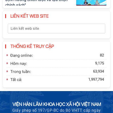
chính sách”
LIÊN KẾT WEB SITE
Khai quật công trường khai thác đá
xây dựng Thành Nhà Hồ ở núi An
Tôn
Thông báo bổ sung về việc tuyển
THỐNG KÊ TRUY CẬP
sinh đào tạo trình độ tiến sĩ đợt 1
năm 2026
Đang online:
82
Hôm nay:
9,175
Trong tuần:
63,934
Tất cả:
1,997,794
VIỆN HÀN LÂM KHOA HỌC XÃ HỘI VIỆT NAM
Giấy phép số 197/GP-BC do Bộ VHTT cấp ngày