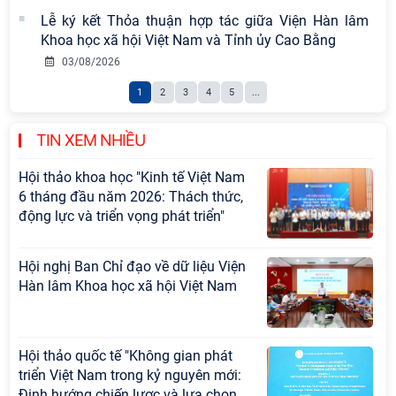
Cộng sản Việt Nam trong lãnh đạo
Lễ ký kết Thỏa thuận hợp tác giữa Viện Hàn lâm
sự nghiệp xây dựng chủ nghĩa xã hội
Khoa học xã hội Việt Nam và Tỉnh ủy Cao Bằng
Hội nghị Lãnh đạo Viện Hàn lâm
03/08/2026
Khoa học xã hội Việt Nam làm việc
1
2
3
4
5
...
với Ban Chủ nhiệm các Chương trình
khoa học và công nghệ trọng điểm
cấp Bộ
TIN XEM NHIỀU
Hội thảo khoa học "Kinh tế Việt Nam
6 tháng đầu năm 2026: Thách thức,
động lực và triển vọng phát triển"
Hội nghị Ban Chỉ đạo về dữ liệu Viện
Hàn lâm Khoa học xã hội Việt Nam
Hội thảo quốc tế "Không gian phát
triển Việt Nam trong kỷ nguyên mới:
Định hướng chiến lược và lựa chọn