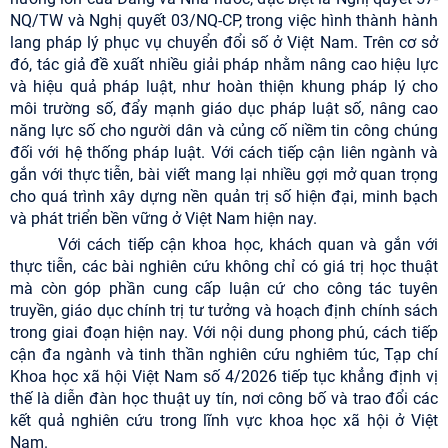
NQ/TW và Nghị quyết 03/NQ-CP, trong việc hình thành hành
lang pháp lý phục vụ chuyển đổi số ở Việt Nam. Trên cơ sở
đó, tác giả đề xuất nhiều giải pháp nhằm nâng cao hiệu lực
và hiệu quả pháp luật, như hoàn thiện khung pháp lý cho
môi trường số, đẩy mạnh giáo dục pháp luật số, nâng cao
năng lực số cho người dân và củng cố niềm tin công chúng
đối với hệ thống pháp luật. Với cách tiếp cận liên ngành và
gắn với thực tiễn, bài viết mang lại nhiều gợi mở quan trọng
cho quá trình xây dựng nền quản trị số hiện đại, minh bạch
và phát triển bền vững ở Việt Nam hiện nay.
Với cách tiếp cận khoa học, khách quan và gắn với
thực tiễn, các bài nghiên cứu không chỉ có giá trị học thuật
mà còn góp phần cung cấp luận cứ cho công tác tuyên
truyền, giáo dục chính trị tư tưởng và hoạch định chính sách
trong giai đoạn hiện nay. Với nội dung phong phú, cách tiếp
cận đa ngành và tinh thần nghiên cứu nghiêm túc, Tạp chí
Khoa học xã hội Việt Nam số 4/2026 tiếp tục khẳng định vị
thế là diễn đàn học thuật uy tín, nơi công bố và trao đổi các
kết quả nghiên cứu trong lĩnh vực khoa học xã hội ở Việt
Nam.