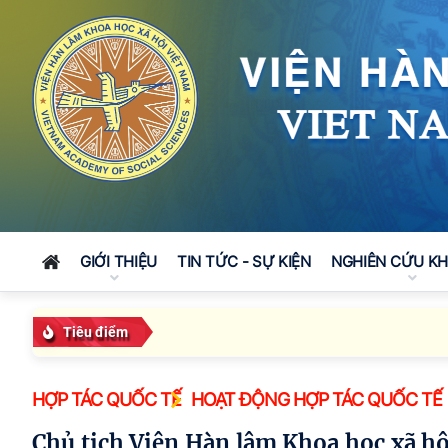
GIỚI THIỆU
TIN TỨC - SỰ KIỆN
NGHIÊN CỨU K
Tiêu điểm
HỢP TÁC QUỐC TẾ
HOẠT ĐỘNG HỢP TÁC QUỐC TẾ
Chủ tịch Viện Hàn lâm Khoa học xã hội Việt Nam làm việc với Quỹ Phát triển Nhân