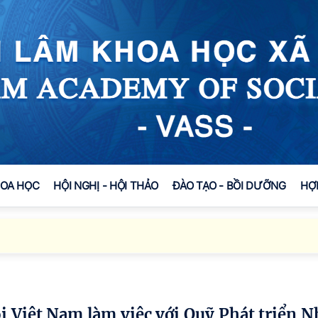
HOA HỌC
HỘI NGHỊ - HỘI THẢO
ĐÀO TẠO - BỒI DƯỠNG
HỢ
Đối