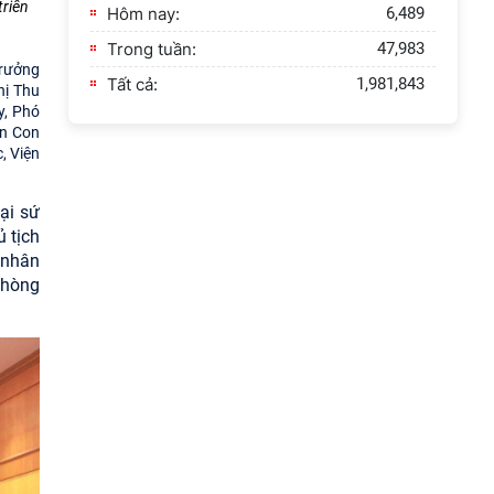
triển
Hôm nay:
6,489
Trong tuần:
47,983
trưởng
Tất cả:
1,981,843
hị Thu
y, Phó
ền Con
, Viện
ại sứ
 tịch
 nhân
Phòng