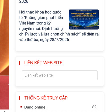
gian phát triển Việt Nam
trong kỷ nguyên mới:
Định hướng chiến lược
và lựa chọn chính sách”
Khai quật công trường
khai thác đá xây dựng
Thành Nhà Hồ ở núi An
Tôn
LIÊN KẾT WEB SITE
THỐNG KÊ TRUY CẬP
Đang online:
82