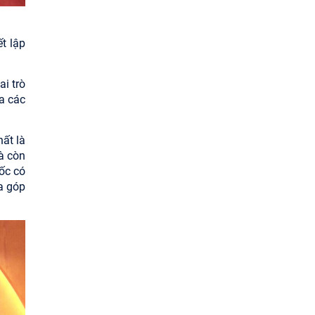
t lập
ai trò
a các
ất là
à còn
ốc có
a góp