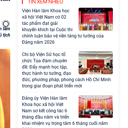
TIN XEM NHIỀU
đạo sự nghiệp xây dựng chủ nghĩa xã hội
Hội nghị Lãnh đạo Viện
Hàn lâm Khoa học xã hội
Việt Nam làm việc với
n lâm
Ban Chủ nhiệm các
 tịch
Chương trình khoa học và công nghệ trọng
điểm cấp Bộ
Hội thảo khoa học "Kinh
tế Việt Nam 6 tháng đầu
năm 2026: Thách thức,
động lực và triển vọng
phát triển"
Hội nghị Ban Chỉ đạo về
dữ liệu Viện Hàn lâm
Khoa học xã hội Việt
Nam
Hội thảo quốc tế "Không