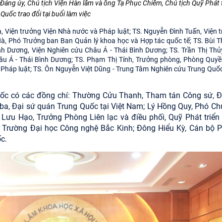
Đảng ủy, Chủ tịch Viện Hàn lâm và ông Tạ Phục Chiêm, Chủ tịch Quỹ Phát 
uốc trao đổi tại buổi làm việc
, Viện trưởng Viện Nhà nước và Pháp luật; TS. Nguyễn Đình Tuấn, Viện 
à, Phó Trưởng ban Ban Quản lý khoa học và Hợp tác quốc tế; TS. Bùi T
h Dương, Viện Nghiên cứu Châu Á - Thái Bình Dương; TS. Trần Thị Thủ
u Á - Thái Bình Dương; TS. Phạm Thị Tính, Trưởng phòng, Phòng Quy
 Pháp luật; TS. Ôn Nguyễn Việt Dũng - Trung Tâm Nghiên cứu Trung Quốc
Quốc có các đồng chí: Thường Cửu Thanh, Tham tán Công sứ, Đ
ba, Đại sứ quán Trung Quốc tại Việt Nam; Lý Hồng Quy, Phó Chủ
Lưu Hạo, Trưởng Phòng Liên lạc và điều phối, Quỹ Phát triển
 Trường Đại học Công nghệ Bắc Kinh; Đông Hiểu Kỳ, Cán bộ 
c.