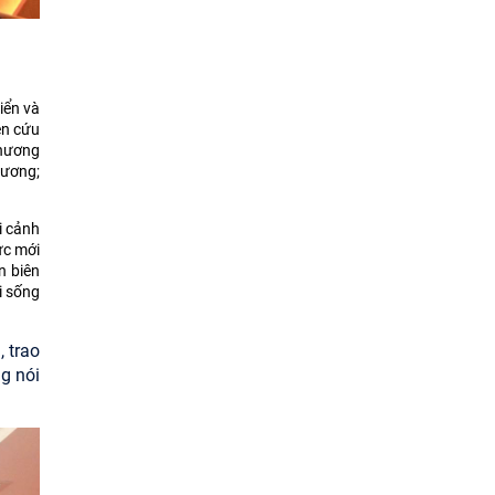
iển và
ên cứu
chương
hương;
i cảnh
ức mới
n biên
i sống
 trao
g nói