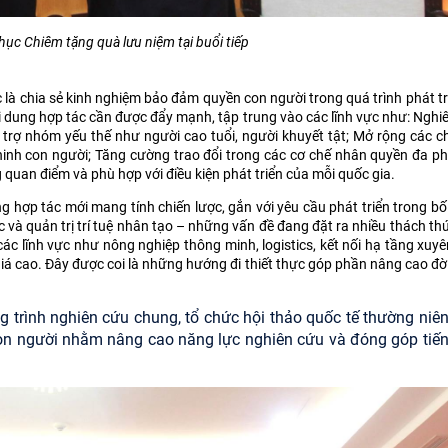
hục Chiêm tặng quà lưu niệm tại buổi tiếp
 là chia sẻ kinh nghiệm bảo đảm quyền con người trong quá trình phát tr
i dung hợp tác cần được đẩy mạnh, tập trung vào các lĩnh vực như: Nghi
hỗ trợ nhóm yếu thế như người cao tuổi, người khuyết tật; Mở rộng các 
n ninh con người; Tăng cường trao đổi trong các cơ chế nhân quyền đa p
g quan điểm và phù hợp với điều kiện phát triển của mỗi quốc gia.
g hợp tác mới mang tính chiến lược, gắn với yêu cầu phát triển trong bố
 và quản trị trí tuệ nhân tạo – những vấn đề đang đặt ra nhiều thách th
các lĩnh vực như nông nghiệp thông minh, logistics, kết nối hạ tầng xuyê
 giá cao. Đây được coi là những hướng đi thiết thực góp phần nâng cao đờ
g trình nghiên cứu chung, tổ chức hội thảo quốc tế thường niên,
on người nhằm nâng cao năng lực nghiên cứu và đóng góp tiến