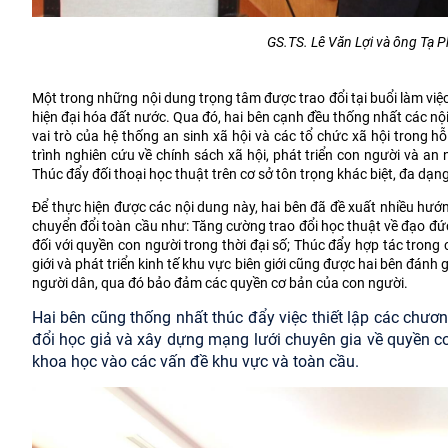
GS.TS. Lê Văn Lợi và ông Tạ P
Một trong những nội dung trọng tâm được trao đổi tại buổi làm việc
hiện đại hóa đất nước. Qua đó, hai bên cạnh đều thống nhất các nộ
vai trò của hệ thống an sinh xã hội và các tổ chức xã hội trong 
trình nghiên cứu về chính sách xã hội, phát triển con người và a
Thúc đẩy đối thoại học thuật trên cơ sở tôn trọng khác biệt, đa dạn
Để thực hiện được các nội dung này, hai bên đã đề xuất nhiều hướn
chuyển đổi toàn cầu như: Tăng cường trao đổi học thuật về đạo đức
đối với quyền con người trong thời đại số; Thúc đẩy hợp tác trong 
giới và phát triển kinh tế khu vực biên giới cũng được hai bên đánh
người dân, qua đó bảo đảm các quyền cơ bản của con người.
Hai bên cũng thống nhất thúc đẩy việc thiết lập các chươn
đổi học giả và xây dựng mạng lưới chuyên gia về quyền c
khoa học vào các vấn đề khu vực và toàn cầu.