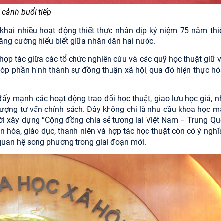
 cảnh buổi tiếp
 khai nhiều hoạt động thiết thực nhân dịp kỷ niệm 75 năm thiế
tăng cường hiểu biết giữa nhân dân hai nước.
hợp tác giữa các tổ chức nghiên cứu và các quỹ học thuật giữ v
, góp phần hình thành sự đồng thuận xã hội, qua đó hiện thực hó
đẩy mạnh các hoạt động trao đổi học thuật, giao lưu học giả, nh
t lượng tư vấn chính sách. Đây không chỉ là nhu cầu khoa học m
tới xây dựng “Cộng đồng chia sẻ tương lai Việt Nam – Trung Qu
ăn hóa, giáo dục, thanh niên và hợp tác học thuật còn có ý nghĩ
quan hệ song phương trong giai đoạn mới.