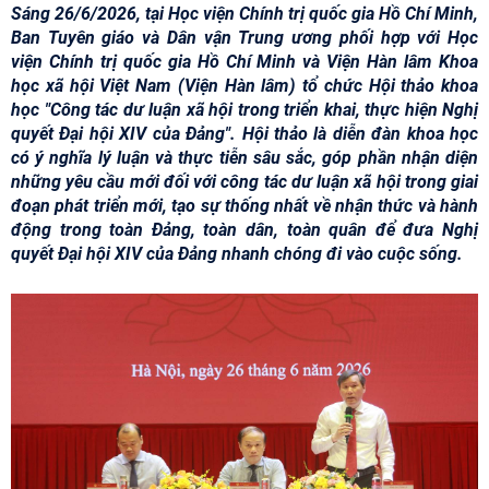
Sáng 26/6/2026, tại Học viện Chính trị quốc gia Hồ Chí Minh,
Ban Tuyên giáo và Dân vận Trung ương phối hợp với Học
viện Chính trị quốc gia Hồ Chí Minh và Viện Hàn lâm Khoa
học xã hội Việt Nam (Viện Hàn lâm) tổ chức Hội thảo khoa
học "Công tác dư luận xã hội trong triển khai, thực hiện Nghị
quyết Đại hội XIV của Đảng". Hội thảo là diễn đàn khoa học
có ý nghĩa lý luận và thực tiễn sâu sắc, góp phần nhận diện
những yêu cầu mới đối với công tác dư luận xã hội trong giai
đoạn phát triển mới, tạo sự thống nhất về nhận thức và hành
động trong toàn Đảng, toàn dân, toàn quân để đưa Nghị
quyết Đại hội XIV của Đảng nhanh chóng đi vào cuộc sống.