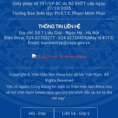
Giấy phép số 197/GP-BC do Bộ VHTT cấp ngày
27/10/2005
Trưởng Ban Biên tập: PGS.TS. Phạm Minh Phúc
THÔNG TIN LIÊN HỆ
Địa chỉ: Số 1 Liễu Giai - Ngọc Hà - Hà Nội
Điện thoại: 024.62750277 - 024.62730408(Máy lẻ 4113)
Email: banbientap@vass.gov.vn
Copyright © Viện Hàn lâm Khoa học xã hội Việt Nam. All
Rights Reserved
"Ghi rõ nguồn Cổng thông tin điện tử Viện Hàn lâm Khoa học
xã hội Việt Nam (www.vass.gov.vn) khi trích dẫn lại tin từ địa
chỉ này".
Hỏi - Đáp
Liên hệ - Góp ý