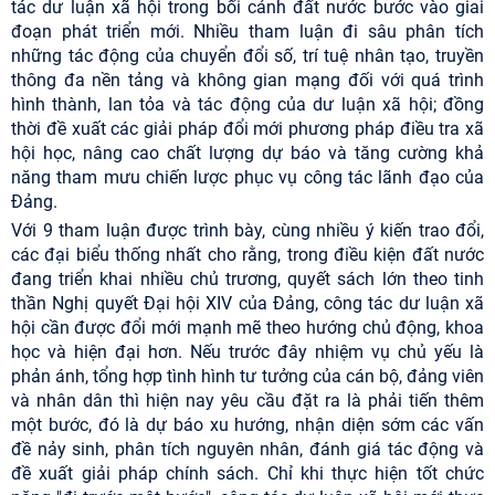
tác dư luận xã hội trong bối cảnh đất nước bước vào giai
đoạn phát triển mới. Nhiều tham luận đi sâu phân tích
những tác động của chuyển đổi số, trí tuệ nhân tạo, truyền
thông đa nền tảng và không gian mạng đối với quá trình
hình thành, lan tỏa và tác động của dư luận xã hội; đồng
thời đề xuất các giải pháp đổi mới phương pháp điều tra xã
hội học, nâng cao chất lượng dự báo và tăng cường khả
năng tham mưu chiến lược phục vụ công tác lãnh đạo của
Đảng.
Với 9 tham luận được trình bày, cùng nhiều ý kiến trao đổi,
các đại biểu thống nhất cho rằng, trong điều kiện đất nước
đang triển khai nhiều chủ trương, quyết sách lớn theo tinh
thần Nghị quyết Đại hội XIV của Đảng, công tác dư luận xã
hội cần được đổi mới mạnh mẽ theo hướng chủ động, khoa
học và hiện đại hơn. Nếu trước đây nhiệm vụ chủ yếu là
phản ánh, tổng hợp tình hình tư tưởng của cán bộ, đảng viên
và nhân dân thì hiện nay yêu cầu đặt ra là phải tiến thêm
một bước, đó là dự báo xu hướng, nhận diện sớm các vấn
đề nảy sinh, phân tích nguyên nhân, đánh giá tác động và
đề xuất giải pháp chính sách. Chỉ khi thực hiện tốt chức