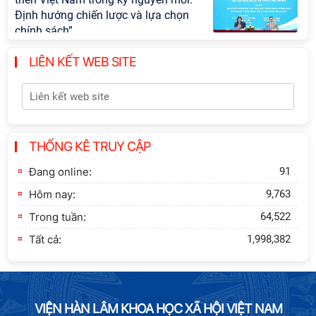
Định hướng chiến lược và lựa chọn
chính sách”
LIÊN KẾT WEB SITE
Khai quật công trường khai thác đá
xây dựng Thành Nhà Hồ ở núi An
Tôn
Thông báo bổ sung về việc tuyển
THỐNG KÊ TRUY CẬP
sinh đào tạo trình độ tiến sĩ đợt 1
năm 2026
Đang online:
91
Hôm nay:
9,763
Trong tuần:
64,522
Tất cả:
1,998,382
VIỆN HÀN LÂM KHOA HỌC XÃ HỘI VIỆT NAM