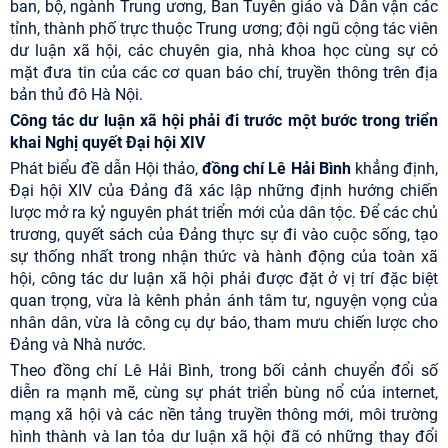
ban, bộ, ngành Trung ương, Ban Tuyên giáo và Dân vận các
tỉnh, thành phố trực thuộc Trung ương; đội ngũ cộng tác viên
dư luận xã hội, các chuyên gia, nhà khoa học cùng sự có
mặt đưa tin của các cơ quan báo chí, truyền thông trên địa
bản thủ đô Hà Nội.
Công tác dư luận xã hội phải đi trước một bước trong triển
khai Nghị quyết Đại hội XIV
Phát biểu đề dẫn Hội thảo,
đồng chí Lê Hải Bình
khẳng định,
Đại hội XIV của Đảng đã xác lập những định hướng chiến
lược mở ra kỷ nguyên phát triển mới của dân tộc. Để các chủ
trương, quyết sách của Đảng thực sự đi vào cuộc sống, tạo
sự thống nhất trong nhận thức và hành động của toàn xã
hội, công tác dư luận xã hội phải được đặt ở vị trí đặc biệt
quan trọng, vừa là kênh phản ánh tâm tư, nguyện vọng của
nhân dân, vừa là công cụ dự báo, tham mưu chiến lược cho
Đảng và Nhà nước.
Theo đồng chí Lê Hải Bình, trong bối cảnh chuyển đổi số
diễn ra mạnh mẽ, cùng sự phát triển bùng nổ của internet,
mạng xã hội và các nền tảng truyền thông mới, môi trường
hình thành và lan tỏa dư luận xã hội đã có những thay đổi