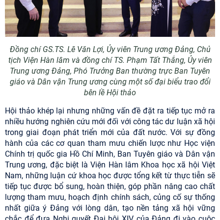
Đồng chí GS.TS.
Lê Văn Lợi
, Ủy viên Trung ương Đảng, Chủ
tịch Viện Hàn lâm
và đồng chí TS.
Phạm Tất Thắng
,
Ủy viên
Trung ương Đảng, Phó Trưởng Ban thường trực Ban Tuyên
giáo và Dân vận Trung ương cùng một số đại biểu trao đổi
bên lề Hội thảo
Hội thảo khép lại nhưng những vấn đề đặt ra tiếp tục mở ra
nhiều hướng nghiên cứu mới đối với công tác dư luận xã hội
trong giai đoạn phát triển mới của đất nước. Với sự đồng
hành của các cơ quan tham mưu chiến lược như
Học viện
Chính trị quốc gia Hồ Chí Minh, Ban Tuyên giáo và Dân vận
Trung ương
, đặc biệt là Viện Hàn lâm Khoa học xã hội Việt
Nam, những luận cứ khoa học được tổng kết từ thực tiễn sẽ
tiếp tục được bổ sung, hoàn thiện, góp phần nâng cao chất
lượng tham mưu, hoạch định chính sách, củng cố sự thống
nhất giữa ý Đảng với lòng dân, tạo nền tảng xã hội vững
chắc để đưa Nghị quyết Đại hội XIV của Đảng đi vào cuộc