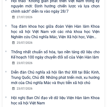
Hội thảo “Không gian phát triển Việt Nam trong kỷ
Viện Hàn lâm Khoa học xã hội Việt
nguyên mới: Định hướng chiến lược và lựa chọn
Nam có 02 tác phẩm đạt giải khuyến
chính sách” diễn ra vào ngày 28/7
khích tại Cuộc thi chính luận bảo vệ
27/07/2026
nền tảng tư tưởng của Đảng năm
2026
Toạ đàm khoa học giữa đoàn Viện Hàn lâm Khoa
học xã hội Việt Nam với các nhà khoa học Viện
Chi bộ Viện Sử học tổ chức Tọa đàm
Nghiên cứu Chủ nghĩa Mác, Viện Xã hội học, Viện
…
chuyên đề: Đẩy mạnh học tập, thực
25/07/2026
hành tư tưởng, đạo đức, phương
pháp, phong cách Hồ Chí Minh trong
Thống nhất chuẩn số hóa, tạo nền tảng dữ liệu cho
giai đoạn phát triển mới
Kế hoạch 100 ngày chuyển đổi số của Viện Hàn lâm
23/07/2026
Hội thảo khoa học quốc tế “Không
gian phát triển Việt Nam trong kỷ
Diễn đàn Chủ nghĩa xã hội lần thứ XIII tại Bắc Kinh,
nguyên mới: Định hướng chiến lược
Trung Quốc, Chủ đề: Những phát triển mới, xu hướng
và lựa chọn chính sách” sẽ diễn ra
mới của Chủ nghĩa Mác và thực tiễn xã hội chủ
vào thứ ba, ngày 28/7/2026
23/07/2026
Tọa đàm Giao lưu chuyên đề về
Hội nghị Ban Chỉ đạo về dữ liệu Viện Hàn lâm Khoa
những kinh nghiệm quan trọng của
học xã hội Việt Nam