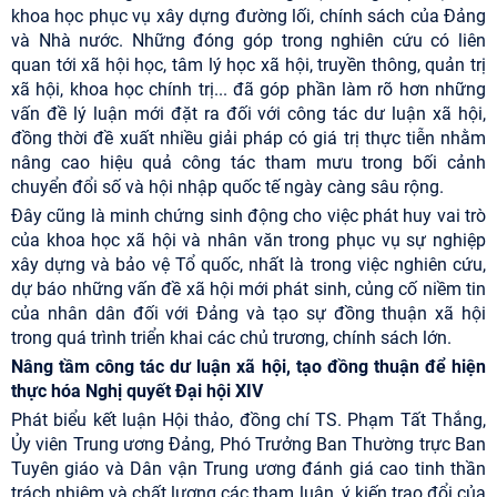
khoa học phục vụ xây dựng đường lối, chính sách của Đảng
và Nhà nước. Những đóng góp trong nghiên cứu có liên
quan tới xã hội học, tâm lý học xã hội, truyền thông, quản trị
xã hội, khoa học chính trị... đã góp phần làm rõ hơn những
vấn đề lý luận mới đặt ra đối với công tác dư luận xã hội,
đồng thời đề xuất nhiều giải pháp có giá trị thực tiễn nhằm
nâng cao hiệu quả công tác tham mưu trong bối cảnh
chuyển đổi số và hội nhập quốc tế ngày càng sâu rộng.
Đây cũng là minh chứng sinh động cho việc phát huy vai trò
của khoa học xã hội và nhân văn trong phục vụ sự nghiệp
xây dựng và bảo vệ Tổ quốc, nhất là trong việc nghiên cứu,
dự báo những vấn đề xã hội mới phát sinh, củng cố niềm tin
của nhân dân đối với Đảng và tạo sự đồng thuận xã hội
trong quá trình triển khai các chủ trương, chính sách lớn.
Nâng tầm công tác dư luận xã hội, tạo đồng thuận để hiện
thực hóa Nghị quyết Đại hội XIV
Phát biểu kết luận Hội thảo, đồng chí TS. Phạm Tất Thắng,
Ủy viên Trung ương Đảng, Phó Trưởng Ban Thường trực Ban
Tuyên giáo và Dân vận Trung ương đánh giá cao tinh thần
trách nhiệm và chất lượng các tham luận, ý kiến trao đổi của