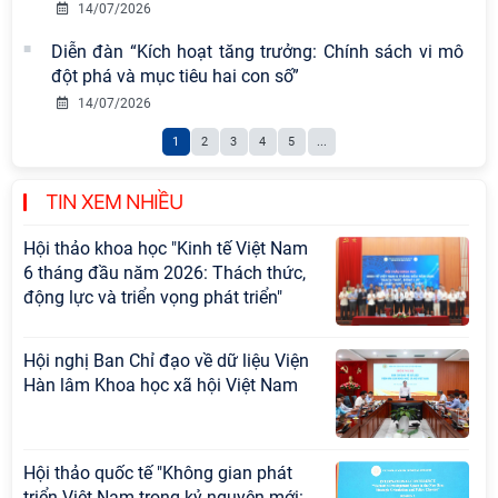
Đảng Cộng sản Trung Quốc và Đảng
14/07/2026
Cộng sản Việt Nam trong lãnh đạo
Diễn đàn “Kích hoạt tăng trưởng: Chính sách vi mô
sự nghiệp xây dựng chủ nghĩa xã hội
đột phá và mục tiêu hai con số”
Hội nghị Lãnh đạo Viện Hàn lâm
14/07/2026
Khoa học xã hội Việt Nam làm việc
1
2
3
4
5
...
với Ban Chủ nhiệm các Chương trình
khoa học và công nghệ trọng điểm
cấp Bộ
TIN XEM NHIỀU
Hội thảo khoa học "Kinh tế Việt Nam
6 tháng đầu năm 2026: Thách thức,
động lực và triển vọng phát triển"
Hội nghị Ban Chỉ đạo về dữ liệu Viện
Hàn lâm Khoa học xã hội Việt Nam
Hội thảo quốc tế "Không gian phát
triển Việt Nam trong kỷ nguyên mới: