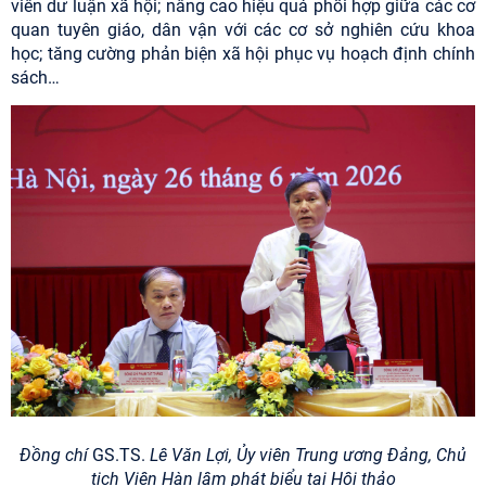
viên dư luận xã hội; nâng cao hiệu quả phối hợp giữa các cơ
quan tuyên giáo, dân vận với các cơ sở nghiên cứu khoa
học; tăng cường phản biện xã hội phục vụ hoạch định chính
sách…
Đồng chí
GS.TS.
Lê Văn Lợi
, Ủy viên Trung ương Đảng, Chủ
tịch Viện Hàn lâm phát biểu tại Hội thảo