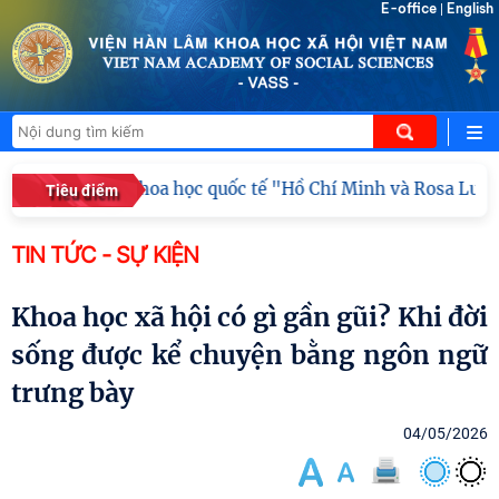
E-office
English
|
mạc hội thảo khoa học quốc tế "Hồ Chí Minh và Rosa Luxembur
Tiêu điểm
TIN TỨC - SỰ KIỆN
Khoa học xã hội có gì gần gũi? Khi đời
sống được kể chuyện bằng ngôn ngữ
trưng bày
04/05/2026