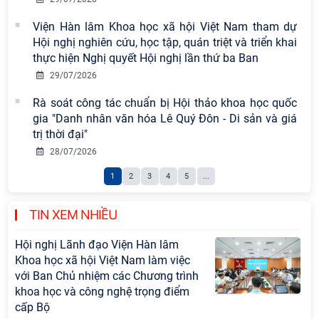
chuyên đề: Đẩy mạnh học tập, thực
hành tư tưởng, đạo đức, phương
Viện Hàn lâm Khoa học xã hội Việt Nam tham dự
pháp, phong cách Hồ Chí Minh trong
Hội nghị nghiên cứu, học tập, quán triệt và triển khai
giai đoạn phát triển mới
thực hiện Nghị quyết Hội nghị lần thứ ba Ban
29/07/2026
Hội thảo khoa học quốc tế “Không
gian phát triển Việt Nam trong kỷ
Rà soát công tác chuẩn bị Hội thảo khoa học quốc
nguyên mới: Định hướng chiến lược
gia "Danh nhân văn hóa Lê Quý Đôn - Di sản và giá
và lựa chọn chính sách” sẽ diễn ra
trị thời đại"
vào thứ ba, ngày 28/7/2026
28/07/2026
Thông báo bổ sung về việc tuyển
1
2
3
4
5
...
sinh đào tạo trình độ tiến sĩ đợt 1
năm 2026
TIN XEM NHIỀU
Hội nghị Lãnh đạo Viện Hàn lâm
Khoa học xã hội Việt Nam làm việc
với Ban Chủ nhiệm các Chương trình
khoa học và công nghệ trọng điểm
cấp Bộ