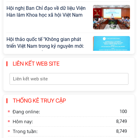
Hội nghị Ban Chỉ đạo về dữ liệu Viện
Hàn lâm Khoa học xã hội Việt Nam
Hội thảo quốc tế "Không gian phát
triển Việt Nam trong kỷ nguyên mới:
Định hướng chiến lược và lựa chọn
chính sách”
LIÊN KẾT WEB SITE
Khai quật công trường khai thác đá
xây dựng Thành Nhà Hồ ở núi An
Tôn
THỐNG KÊ TRUY CẬP
Lễ ký kết Thỏa thuận hợp tác giữa
Viện Hàn lâm Khoa học xã hội Việt
Đang online:
100
Nam và Tỉnh ủy Cao Bằng
Hôm nay:
8,749
Trong tuần:
8,749