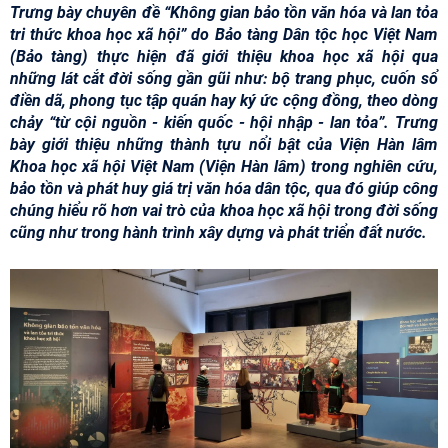
Trưng bày chuyên đề “Không gian bảo tồn văn hóa và lan tỏa
tri thức khoa học xã hội” do Bảo tàng Dân tộc học Việt Nam
(Bảo tàng) thực hiện đã giới thiệu khoa học xã hội qua
những lát cắt đời sống gần gũi như: bộ trang phục, cuốn sổ
điền dã, phong tục tập quán hay ký ức cộng đồng, theo dòng
chảy “từ cội nguồn - kiến quốc - hội nhập - lan tỏa”. Trưng
bày giới thiệu những thành tựu nổi bật của Viện Hàn lâm
Khoa học xã hội Việt Nam (Viện Hàn lâm) trong nghiên cứu,
bảo tồn và phát huy giá trị văn hóa dân tộc, qua đó giúp công
chúng hiểu rõ hơn vai trò của khoa học xã hội trong đời sống
cũng như trong hành trình xây dựng và phát triển đất nước.