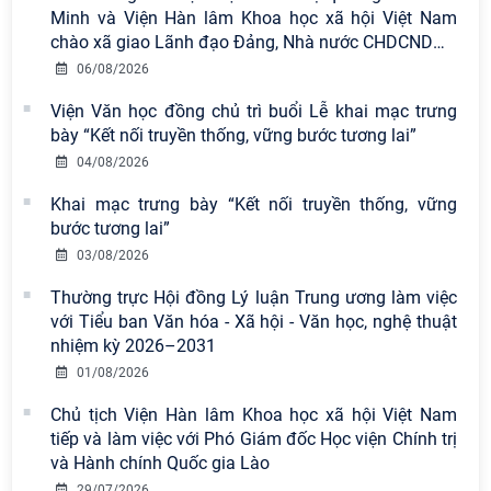
Minh và Viện Hàn lâm Khoa học xã hội Việt Nam
chào xã giao Lãnh đạo Đảng, Nhà nước CHDCND
…
06/08/2026
Viện Văn học đồng chủ trì buổi Lễ khai mạc trưng
bày “Kết nối truyền thống, vững bước tương lai”
04/08/2026
Khai mạc trưng bày “Kết nối truyền thống, vững
Viện Hàn lâm Khoa học xã hội Việt
bước tương lai”
Nam công bố các quyết định về
03/08/2026
công tác cán bộ
Thường trực Hội đồng Lý luận Trung ương làm việc
với Tiểu ban Văn hóa - Xã hội - Văn học, nghệ thuật
Viện Hàn lâm Khoa học xã hội Việt
nhiệm kỳ 2026–2031
Nam có 02 tác phẩm đạt giải khuyến
khích tại Cuộc thi chính luận bảo vệ
01/08/2026
nền tảng tư tưởng của Đảng năm
Chủ tịch Viện Hàn lâm Khoa học xã hội Việt Nam
2026
tiếp và làm việc với Phó Giám đốc Học viện Chính trị
và Hành chính Quốc gia Lào
Chi bộ Viện Sử học tổ chức Tọa đàm
29/07/2026